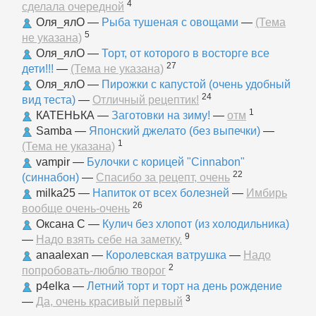
4
сделала очередной
Оля_ялО
—
Рыба тушеная с овощами
—
(Тема
5
не указана)
Оля_ялО
—
Торт, от которого в восторге все
27
дети!!!
—
(Тема не указана)
Оля_ялО
—
Пирожки с капустой (очень удобный
24
вид теста)
—
Отличный рецептик!
1
КАТЕНЬКА
—
Заготовки на зиму!
—
отм
Samba
—
Японский джелато (без выпечки)
—
1
(Тема не указана)
vampir
—
Булочки с корицей "Cinnabon"
22
(синнабон)
—
Спасибо за рецепт, очень
milka25
—
Напиток от всех болезней
—
Имбирь
26
вообще очень-очень
Оксана С
—
Кулич без хлопот (из холодильника)
9
—
Надо взять себе на заметку.
anaalexan
—
Королевская ватрушка
—
Надо
2
попробовать-люблю творог
p4elka
—
Летний торт и торт на день рождение
3
—
Да, очень красивый первый