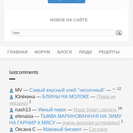
НОВОЕ НА САЙТЕ
ГЛАВНАЯ
ФОРУМ
БЛОГИ
ЛЮДИ
РЕЦЕПТЫ
Главное меню
lastcomments
12
MV
—
Самый вкусный хлеб "чесночный"
—
**
Юлёкина
—
БЛИНЫ НА МОЛОКЕ
—
(Тема не
2
указана)
19
nash13
—
Умный пирог
—
Надо будет сделать
elenaisa
—
ТЫКВА МАРИНОВАННАЯ НА ЗИМУ
1
НА ГАРНИР К МЯСУ
—
очень вкусная штуковина!
Оксана С
—
Маковый бисквит
—
Сегодня