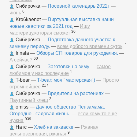
Сибирочка
—
Посевной календарь 2022г
—
6
июнь
Kro6kaenot
—
Виртуальная выставка наши
новые хвастики за 2021 год
—
Ищу
30
мастерицу,которая сможет
Сибирочка
—
Подготовка дачного участка к
1
зимнему периоду.
—
всем доброго времени суток,
Irinala
—
Обзоры СП товаров для рукоделия.
—
60
А сейчас?
Сибирочка
—
Заготовки на зиму
—
самое
1
любимое у нас последние
T-bear
—
T-bear: моя "мастерская")
—
Просто
217
огромнейшее
Сибирочка
—
Вредители на растениях
—
2
Паутинный клещ
omiss
—
Дачное общество Пензамама.
Огородно - садовая жизнь.
—
если кому то еще
939
нужна
Натс
—
Хлеб на закваске
—
Ржаная
9
цельнозерновая, ржаная