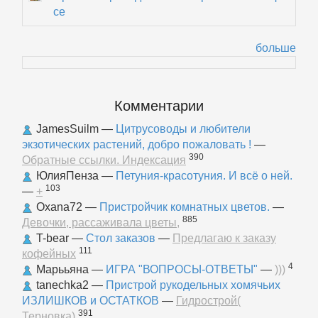
се
больше
Комментарии
JamesSuilm
—
Цитрусоводы и любители
экзотических растений, добро пожаловать !
—
390
Обратные ссылки. Индексация
ЮлияПенза
—
Петуния-красотуния. И всё о ней.
103
—
+
Oxana72
—
Пристройчик комнатных цветов.
—
885
Девочки, рассаживала цветы,
T-bear
—
Стол заказов
—
Предлагаю к заказу
111
кофейных
4
Марььяна
—
ИГРА "ВОПРОСЫ-ОТВЕТЫ"
—
)))
tanechka2
—
Пристрой рукодельных хомячьих
ИЗЛИШКОВ и ОСТАТКОВ
—
Гидрострой(
391
Терновка)