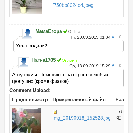
f750bb8024d4.jpeg
МамаЕгора
Offline
0
Пт, 20.09.2019 01:34
#
Уже продали?
Натка1705
Онлайн
0
Ср, 18.09.2019 15:29
#
Антуриумы. Поменяюсь на отростки любых
цветущих (кроме фиалок).
Comment Upload:
Предпросмотр
Прикрепленный файл
Размер
176.06
img_20190918_152528.jpg
КБ