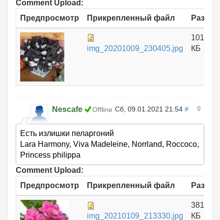
Comment Upload:
Предпросмотр
Прикрепленный файл
Размер
1012.43
img_20201009_230405.jpg
КБ
0
Nescafe
Сб, 09.01.2021 21:54
#
Offline
Есть излишки пеларгоний
Lara Harmony, Viva Madeleine, Norrland, Roccoco,
Princess philippa
Comment Upload:
Предпросмотр
Прикрепленный файл
Размер
381.24
img_20210109_213330.jpg
КБ