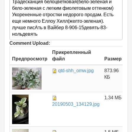
Традесканция белоцветковая(бело-зеленая и
бело-зеленая с легким фиолетовым оттенком)
Укорененные отростки недорого продам. Есть
еще немного Еллоу Хилл(желто-зеленая).
лучше писАть в Вайбер 8-906-15девять-83-
нольдевять
Comment Upload:
Прикрепленный
Предпросмотр
файл
Размер
qtd-shh_omw.jpg
873.96
КБ
1.34 МБ
20190503_134129.jpg