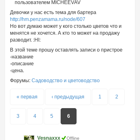
пользователем
MICHEEVAV
Девочки у нас есть тема для бартера
http://hm.penzamama.ru/node/607
Но вот думаю может у кого столько цветов что и
менятся не хочется. А кто то может на продажу
разводит. :HI:
В этой теме прошу оставлять записи о пристрое
-название
-описание
-цена.
Форумы:
Садоводство и цветоводство
Страницы
« первая
‹ предыдущая
1
2
3
4
5
6
Vesnaxxx
Offline