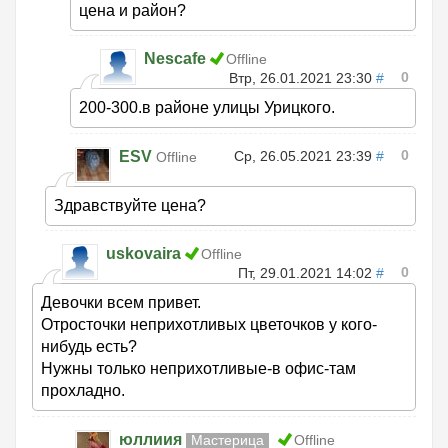
цена и район?
Nescafe
Offline
0
Втр, 26.01.2021 23:30
#
200-300.в районе улицы Урицкого.
0
ESV
Ср, 26.05.2021 23:39
#
Offline
Здравствуйте цена?
uskovaira
Offline
0
Пт, 29.01.2021 14:02
#
Девочки всем привет.
Отросточки неприхотливых цветочков у кого-
нибудь есть?
Нужны только неприхотливые-в офис-там
прохладно.
юллиия
Мастерица
Offline