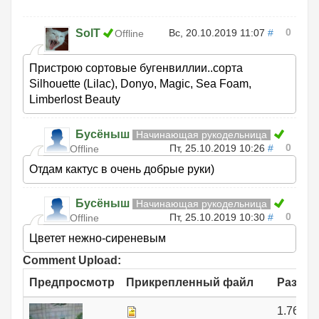
0
SolT
Вс, 20.10.2019 11:07
#
Offline
Пристрою сортовые бугенвиллии..сорта
Silhouette (Lilac), Donyo, Magic, Sea Foam,
Limberlost Beauty
Бусёныш
Начинающая рукодельница
0
Пт, 25.10.2019 10:26
#
Offline
Отдам кактус в очень добрые руки)
Бусёныш
Начинающая рукодельница
0
Пт, 25.10.2019 10:30
#
Offline
Цветет нежно-сиреневым
Comment Upload:
Предпросмотр
Прикрепленный файл
Размер
1.76 МБ