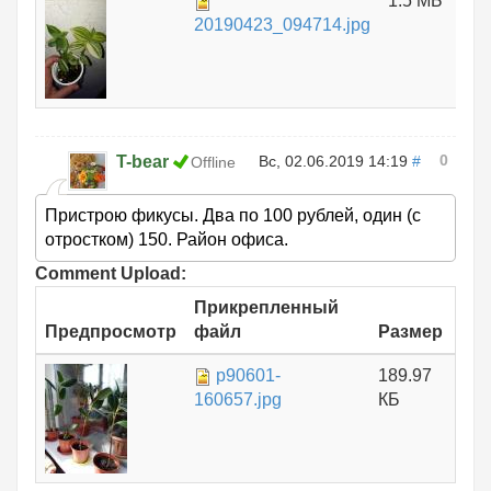
1.5 МБ
20190423_094714.jpg
0
T-bear
Вс, 02.06.2019 14:19
#
Offline
Пристрою фикусы. Два по 100 рублей, один (с
отростком) 150. Район офиса.
Comment Upload:
Прикрепленный
Предпросмотр
файл
Размер
p90601-
189.97
160657.jpg
КБ