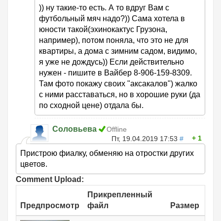
)) ну такие-то есть. А то вдруг Вам с
футбольный мяч надо?)) Сама хотела в
юности такой(эхинокактус Грузона,
например), потом поняла, что это не для
квартиры, а дома с зимним садом, видимо,
я уже не дождусь)) Если действительно
нужен - пишите в Вайбер 8-906-159-8309.
Там фото покажу своих "аксакалов") жалко
с ними расставаться, но в хорошие руки (да
по сходной цене) отдала бы.
Соловьева
Offline
1
Пт, 19.04.2019 17:53
#
Пристрою фиалку, обменяю на отростки других
цветов.
Comment Upload:
Прикрепленный
Предпросмотр
файл
Размер