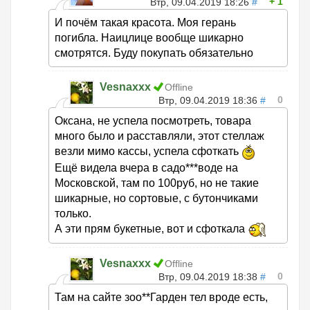
1
Втр, 09.04.2019 18:26
#
И почём такая красота. Моя герань
погибла. Наицлице вообще шикарно
смотрятся. Буду покупать обязательно
Vesnaxxx
Offline
0
Втр, 09.04.2019 18:36
#
Оксана, не успела посмотреть, товара
много было и расставляли, этот стеллаж
везли мимо кассы, успела сфоткать
Ещё видела вчера в садо***воде на
Московской, там по 100руб, но не такие
шикарные, но сортовые, с бутончиками
только.
А эти прям букетные, вот и сфоткала
Vesnaxxx
Offline
0
Втр, 09.04.2019 18:38
#
Там на сайте зоо**Гарден тел вроде есть,