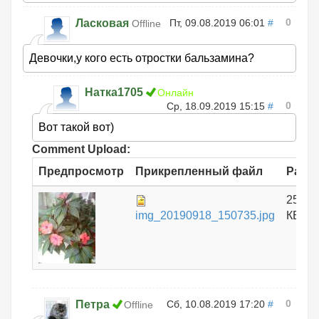
0
Ласковая
Пт, 09.08.2019 06:01
#
Offline
Девочки,у кого есть отростки бальзамина?
Натка1705
Онлайн
0
Ср, 18.09.2019 15:15
#
Вот такой вот)
Comment Upload:
Предпросмотр
Прикрепленный файл
Разм
253.4
img_20190918_150735.jpg
КБ
0
Петра
Сб, 10.08.2019 17:20
#
Offline