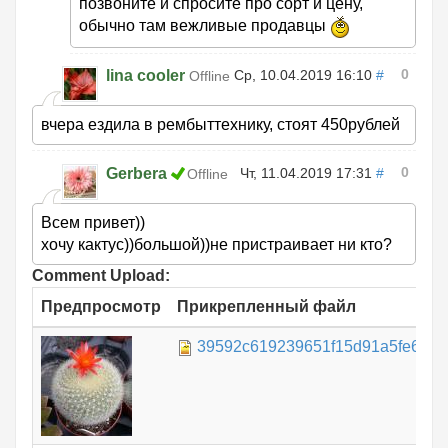
позвоните и спросите про сорт и цену,
обычно там вежливые продавцы
0
lina cooler
Ср, 10.04.2019 16:10
#
Offline
вчера ездила в рембыттехнику, стоят 450рублей
0
Gerbera
Чт, 11.04.2019 17:31
#
Offline
Всем привет))
хочу кактус))большой))не пристраивает ни кто?
Comment Upload:
Предпросмотр
Прикрепленный файл
39592c619239651f15d91a5fe6a9cc