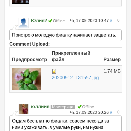
0
Юлия2
Чт, 17.09.2020 10:47
#
Offline
Пристрою молодую фиалку,начинает зацветать.
Comment Upload:
Прикрепленный
Предпросмотр
файл
Размер
1.74 МБ
20200912_131557.jpg
юллиия
Мастерица
Offline
0
Чт, 17.09.2020 20:26
#
Отдам бесплатно фиалки..совсем некогда за
ними ухаживать .в умелые руки, им нужна