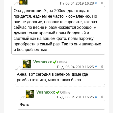
0
Пт, 05.04.2019 16:28
#
Она далеко живёт, за 200км, долго ждать
придётся, ездием не часто, к сожалению. Но
они не дорогие, позвоните спросите, как раз
сейчас по весне и размножаются хорошо. Я
думаю темно красный прям бордовый и
светлый как на вашем фото, прям парочку
приобрести в самый раз! Так то они шикарные
и беспроблемные
Vesnaxxx
Offline
0
Пнд, 08.04.2019 16:25
#
Анна, вот сегодня в зелёном доме где
рембыттехника, много таких было
Vesnaxxx
Offline
0
Пнд, 08.04.2019 16:25
#
Фото