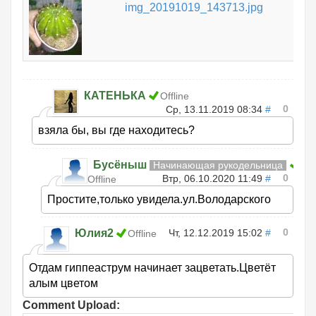
img_20191019_143713.jpg
КАТЕНЬКА
Offline
0
Ср, 13.11.2019 08:34
#
взяла бы, вы где находитесь?
Бусёныш
Начинающая рукодельница
0
Втр, 06.10.2020 11:49
#
Offline
Простите,только увидела.ул.Володарского
0
Юлия2
Чт, 12.12.2019 15:02
#
Offline
Отдам гиппеаструм начинает зацветать.Цветёт
алым цветом
Comment Upload: