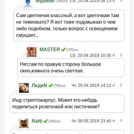
0
Мурмян
Сб, 20.04.2019 08:13
#
Offline
Сам цветничок классный, а вот цветочкам там
не темновато? Я вот тоже подумываю о чем
либо подобном, только вопрос с освещением
смущает...
MASTER
Offline
0
Сб, 20.04.2019 10:35
#
Нет,там по правую сторону большое
окно,комната очень светлая.
0
ЛедиN
Чт, 25.04.2019 14:12
#
Offline
Ищу стрептокарпус. Может кто-нибудь
поделиться розеточкой или листочком?
0
Natti
Чт, 09.05.2019 23:40
#
Offline