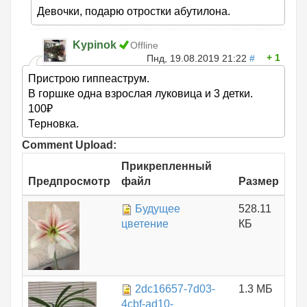
Девочки, подарю отростки абутилона.
Kypinok
Offline
1
Пнд, 19.08.2019 21:22
#
Пристрою гиппеаструм.
В горшке одна взрослая луковица и 3 детки.
100₽
Терновка.
Comment Upload:
Прикрепленный
Предпросмотр
файл
Размер
Будущее
528.11
цветение
КБ
2dc16657-7d03-
1.3 МБ
4cbf-ad10-