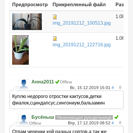
Предпросмотр
Прикрепленный файл
Размер
1.08 МБ
img_20191212_100513.jpg
1.06 МБ
img_20191212_122716.jpg
Анна2011
Offline
0
Вс, 15.12.2019 15:01
#
Куплю недорого отростки кактусов,детки
фиалок,сциндапсус,сингониум,бальзамин
Бусёныш
Начинающая рукодельница
0
Втр, 17.12.2019 08:52
#
Offline
Отдам черенки хой разных сортов,а так же