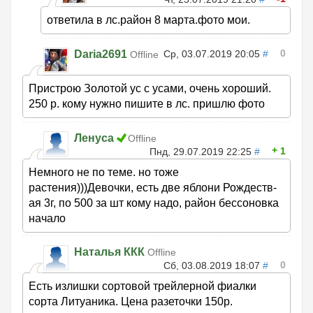
ответила в лс.район 8 марта.фото мои.
0
Daria2691
Ср, 03.07.2019 20:05
#
Offline
Пристрою Золотой ус с усами, очень хороший.
250 р. кому нужно пишите в лс. пришлю фото
Ленуса
Offline
1
Пнд, 29.07.2019 22:25
#
Немного не по теме. но тоже
растения)))Девочки, есть две яблони Рождеств-
ая 3г, по 500 за шт кому надо, район бессоновка
начало
Наталья ККК
Offline
0
Сб, 03.08.2019 18:07
#
Есть излишки сортовой трейлерной фиалки
сорта Литуаника. Цена разеточки 150р.