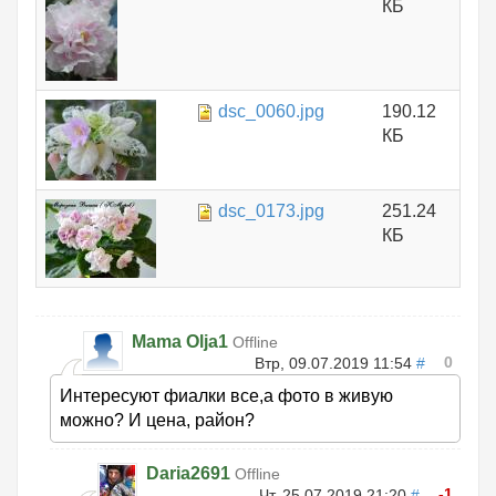
КБ
dsc_0060.jpg
190.12
КБ
dsc_0173.jpg
251.24
КБ
Mama Olja1
Offline
0
Втр, 09.07.2019 11:54
#
Интересуют фиалки все,а фото в живую
можно? И цена, район?
Daria2691
Offline
-1
Чт, 25.07.2019 21:20
#