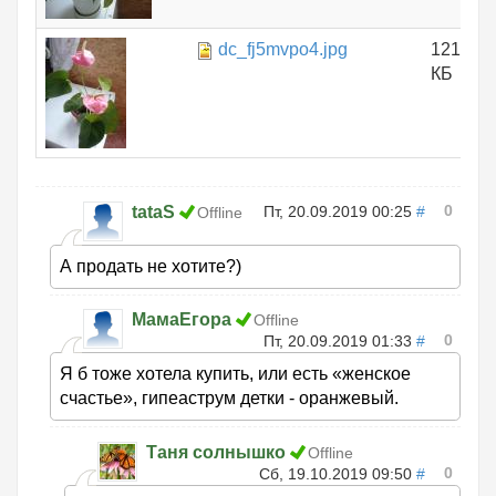
dc_fj5mvpo4.jpg
121.14
КБ
0
tataS
Пт, 20.09.2019 00:25
#
Offline
А продать не хотите?)
МамаЕгора
Offline
0
Пт, 20.09.2019 01:33
#
Я б тоже хотела купить, или есть «женское
счастье», гипеаструм детки - оранжевый.
Таня солнышко
Offline
0
Сб, 19.10.2019 09:50
#