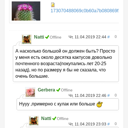
173070488069c0b60a7b080869f131c4
0
Natti
Чт, 11.04.2019 22:44
#
Offline
А насколько большой он должен быть? Просто
у меня есть около десятка кактусов довольно
почтенного возраста(покупались лет 20-25
назад), но по размеру я бы не сказала, что
очень большие.
Gerbera
Offline
0
Чт, 11.04.2019 22:46
#
Нууу ,примерно с кулак или больше
Natti
Offline
0
Чт, 11.04.2019 23:03
#