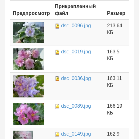
Прикрепленный
Предпросмотр
файл
Размер
dsc_0096.jpg
213.64
КБ
dsc_0019.jpg
163.5
КБ
dsc_0036.jpg
163.11
КБ
dsc_0089.jpg
166.19
КБ
dsc_0149.jpg
162.9