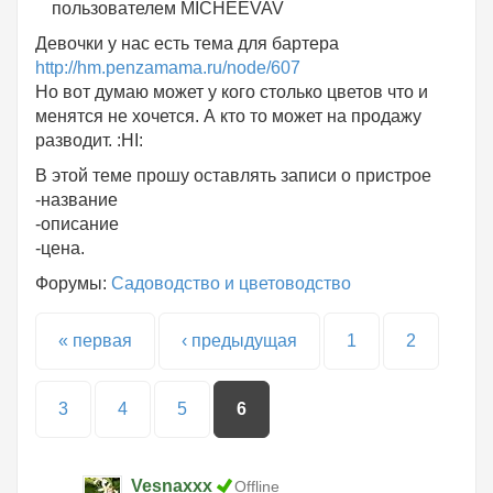
пользователем
MICHEEVAV
Девочки у нас есть тема для бартера
http://hm.penzamama.ru/node/607
Но вот думаю может у кого столько цветов что и
менятся не хочется. А кто то может на продажу
разводит. :HI:
В этой теме прошу оставлять записи о пристрое
-название
-описание
-цена.
Форумы:
Садоводство и цветоводство
Страницы
« первая
‹ предыдущая
1
2
3
4
5
6
Vesnaxxx
Offline