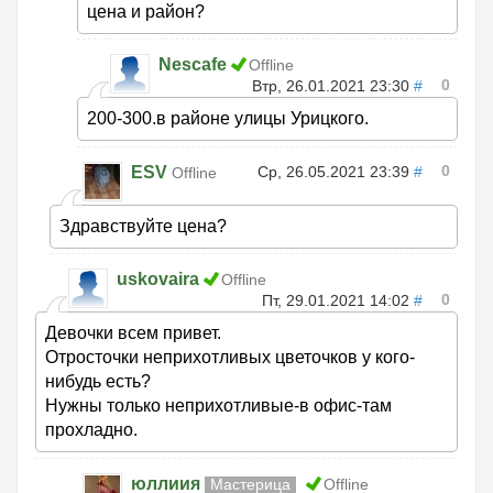
цена и район?
Nescafe
Offline
0
Втр, 26.01.2021 23:30
#
200-300.в районе улицы Урицкого.
0
ESV
Ср, 26.05.2021 23:39
#
Offline
Здравствуйте цена?
uskovaira
Offline
0
Пт, 29.01.2021 14:02
#
Девочки всем привет.
Отросточки неприхотливых цветочков у кого-
нибудь есть?
Нужны только неприхотливые-в офис-там
прохладно.
юллиия
Мастерица
Offline