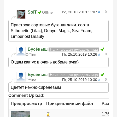
0
SolT
Вс, 20.10.2019 11:07
#
Offline
Пристрою сортовые бугенвиллии..сорта
Silhouette (Lilac), Donyo, Magic, Sea Foam,
Limberlost Beauty
Бусёныш
Начинающая рукодельница
0
Пт, 25.10.2019 10:26
#
Offline
Отдам кактус в очень добрые руки)
Бусёныш
Начинающая рукодельница
0
Пт, 25.10.2019 10:30
#
Offline
Цветет нежно-сиреневым
Comment Upload:
Предпросмотр
Прикрепленный файл
Размер
1.76 МБ