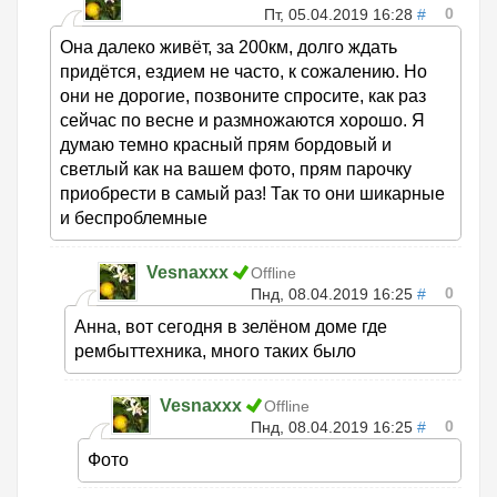
0
Пт, 05.04.2019 16:28
#
Она далеко живёт, за 200км, долго ждать
придётся, ездием не часто, к сожалению. Но
они не дорогие, позвоните спросите, как раз
сейчас по весне и размножаются хорошо. Я
думаю темно красный прям бордовый и
светлый как на вашем фото, прям парочку
приобрести в самый раз! Так то они шикарные
и беспроблемные
Vesnaxxx
Offline
0
Пнд, 08.04.2019 16:25
#
Анна, вот сегодня в зелёном доме где
рембыттехника, много таких было
Vesnaxxx
Offline
0
Пнд, 08.04.2019 16:25
#
Фото