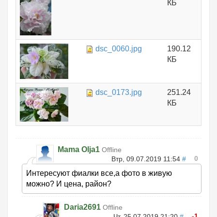
КБ
dsc_0060.jpg
190.12
КБ
dsc_0173.jpg
251.24
КБ
Mama Olja1
Offline
0
Втр, 09.07.2019 11:54
#
Интересуют фиалки все,а фото в живую
можно? И цена, район?
Daria2691
Offline
-1
Чт, 25.07.2019 21:20
#