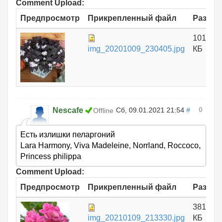
Comment Upload:
Предпросмотр
Прикрепленный файл
Размер
1012.43
img_20201009_230405.jpg
КБ
0
Nescafe
Сб, 09.01.2021 21:54
#
Offline
Есть излишки пеларгоний
Lara Harmony, Viva Madeleine, Norrland, Roccoco,
Princess philippa
Comment Upload:
Предпросмотр
Прикрепленный файл
Размер
381.24
img_20210109_213330.jpg
КБ