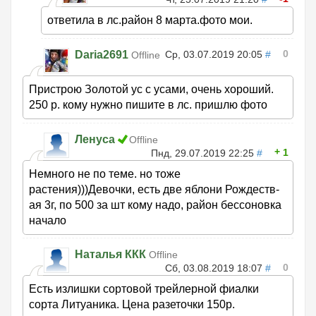
ответила в лс.район 8 марта.фото мои.
0
Daria2691
Ср, 03.07.2019 20:05
#
Offline
Пристрою Золотой ус с усами, очень хороший.
250 р. кому нужно пишите в лс. пришлю фото
Ленуса
Offline
1
Пнд, 29.07.2019 22:25
#
Немного не по теме. но тоже
растения)))Девочки, есть две яблони Рождеств-
ая 3г, по 500 за шт кому надо, район бессоновка
начало
Наталья ККК
Offline
0
Сб, 03.08.2019 18:07
#
Есть излишки сортовой трейлерной фиалки
сорта Литуаника. Цена разеточки 150р.