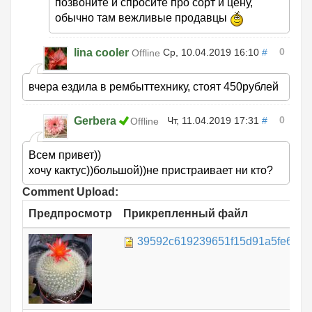
позвоните и спросите про сорт и цену,
обычно там вежливые продавцы
0
lina cooler
Ср, 10.04.2019 16:10
#
Offline
вчера ездила в рембыттехнику, стоят 450рублей
0
Gerbera
Чт, 11.04.2019 17:31
#
Offline
Всем привет))
хочу кактус))большой))не пристраивает ни кто?
Comment Upload:
Предпросмотр
Прикрепленный файл
39592c619239651f15d91a5fe6a9cc