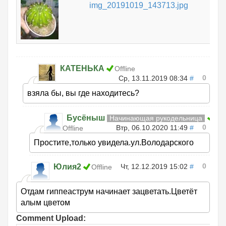
img_20191019_143713.jpg
КАТЕНЬКА
Offline
0
Ср, 13.11.2019 08:34
#
взяла бы, вы где находитесь?
Бусёныш
Начинающая рукодельница
0
Втр, 06.10.2020 11:49
#
Offline
Простите,только увидела.ул.Володарского
0
Юлия2
Чт, 12.12.2019 15:02
#
Offline
Отдам гиппеаструм начинает зацветать.Цветёт
алым цветом
Comment Upload: