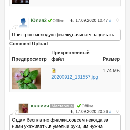
0
Юлия2
Чт, 17.09.2020 10:47
#
Offline
Пристрою молодую фиалку,начинает зацветать.
Comment Upload:
Прикрепленный
Предпросмотр
файл
Размер
1.74 МБ
20200912_131557.jpg
юллиия
Мастерица
Offline
0
Чт, 17.09.2020 20:26
#
Отдам бесплатно фиалки..совсем некогда за
ними ухаживать .в умелые руки, им нужна