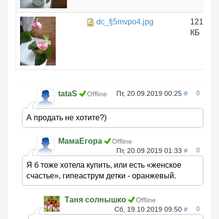
dc_fj5mvpo4.jpg
121.14
КБ
0
tataS
Пт, 20.09.2019 00:25
#
Offline
А продать не хотите?)
МамаЕгора
Offline
0
Пт, 20.09.2019 01:33
#
Я б тоже хотела купить, или есть «женское
счастье», гипеаструм детки - оранжевый.
Таня солнышко
Offline
0
Сб, 19.10.2019 09:50
#