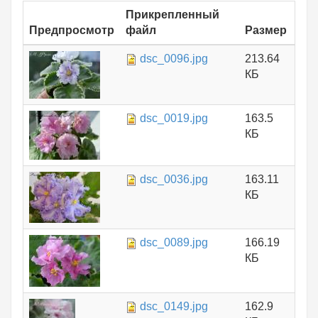
Прикрепленный
Предпросмотр
файл
Размер
dsc_0096.jpg
213.64
КБ
dsc_0019.jpg
163.5
КБ
dsc_0036.jpg
163.11
КБ
dsc_0089.jpg
166.19
КБ
dsc_0149.jpg
162.9