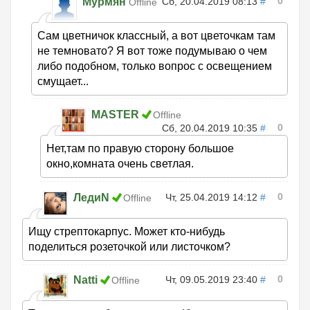
0
Мурмян
Сб, 20.04.2019 08:13
#
Offline
Сам цветничок классный, а вот цветочкам там
не темновато? Я вот тоже подумываю о чем
либо подобном, только вопрос с освещением
смущает...
MASTER
Offline
0
Сб, 20.04.2019 10:35
#
Нет,там по правую сторону большое
окно,комната очень светлая.
0
ЛедиN
Чт, 25.04.2019 14:12
#
Offline
Ищу стрептокарпус. Может кто-нибудь
поделиться розеточкой или листочком?
0
Natti
Чт, 09.05.2019 23:40
#
Offline