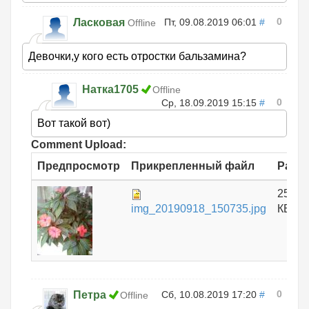
0
Ласковая
Пт, 09.08.2019 06:01
#
Offline
Девочки,у кого есть отростки бальзамина?
Натка1705
Offline
0
Ср, 18.09.2019 15:15
#
Вот такой вот)
Comment Upload:
Предпросмотр
Прикрепленный файл
Разм
253.4
img_20190918_150735.jpg
КБ
0
Петра
Сб, 10.08.2019 17:20
#
Offline