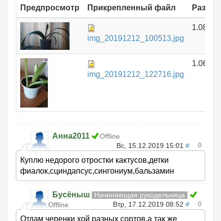
Предпросмотр
Прикрепленный файл
Размер
1.08 МБ
img_20191212_100513.jpg
1.06 МБ
img_20191212_122716.jpg
Анна2011
Offline
0
Вс, 15.12.2019 15:01
#
Куплю недорого отростки кактусов,детки
фиалок,сциндапсус,сингониум,бальзамин
Бусёныш
Начинающая рукодельница
0
Втр, 17.12.2019 08:52
#
Offline
Отдам черенки хой разных сортов,а так же