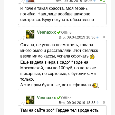
1
Втр, 09.04.2019 18:26
#
И почём такая красота. Моя герань
погибла. Наицлице вообще шикарно
смотрятся. Буду покупать обязательно
Vesnaxxx
Offline
0
Втр, 09.04.2019 18:36
#
Оксана, не успела посмотреть, товара
много было и расставляли, этот стеллаж
везли мимо кассы, успела сфоткать
Ещё видела вчера в садо***воде на
Московской, там по 100руб, но не такие
шикарные, но сортовые, с бутончиками
только.
А эти прям букетные, вот и сфоткала
Vesnaxxx
Offline
0
Втр, 09.04.2019 18:38
#
Там на сайте зоо**Гарден тел вроде есть,