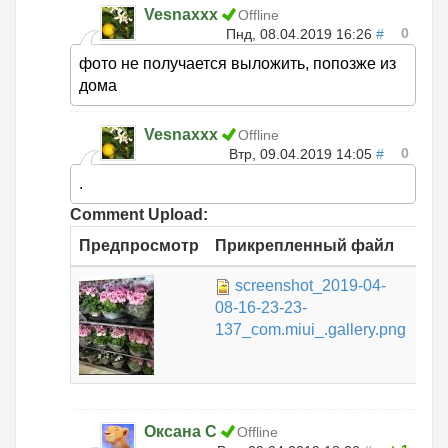
Vesnaxxx
Offline
0
Пнд, 08.04.2019 16:26
#
фото не получается выложить, попозже из
дома
Vesnaxxx
Offline
0
Втр, 09.04.2019 14:05
#
.
Comment Upload:
Предпросмотр
Прикрепленный файл
Ра
screenshot_2019-04-
266
08-16-23-23-
КБ
137_com.miui_.gallery.png
Оксана С
Offline