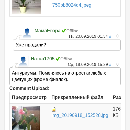
f750bb8024d4.jpeg
МамаЕгора
Offline
0
Пт, 20.09.2019 01:34
#
Уже продали?
Натка1705
Offline
0
Ср, 18.09.2019 15:29
#
Антуриумы. Поменяюсь на отростки любых
цветущих (кроме фиалок).
Comment Upload:
Предпросмотр
Прикрепленный файл
Размер
176.06
img_20190918_152528.jpg
КБ