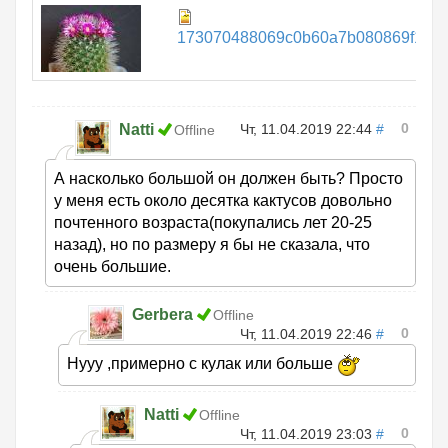
173070488069c0b60a7b080869f131c4
0
Natti
Чт, 11.04.2019 22:44
#
Offline
А насколько большой он должен быть? Просто
у меня есть около десятка кактусов довольно
почтенного возраста(покупались лет 20-25
назад), но по размеру я бы не сказала, что
очень большие.
Gerbera
Offline
0
Чт, 11.04.2019 22:46
#
Нууу ,примерно с кулак или больше
Natti
Offline
0
Чт, 11.04.2019 23:03
#