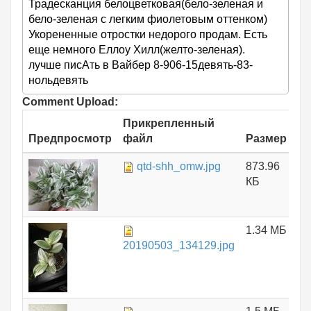
Традесканция белоцветковая(бело-зеленая и
бело-зеленая с легким фиолетовым оттенком)
Укорененные отростки недорого продам. Есть
еще немного Еллоу Хилл(желто-зеленая).
лучше писАть в Вайбер 8-906-15девять-83-
нольдевять
Comment Upload:
Прикрепленный
Предпросмотр
файл
Размер
qtd-shh_omw.jpg
873.96
КБ
1.34 МБ
20190503_134129.jpg