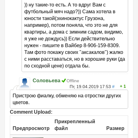
)) ну такие-то есть. А то вдруг Вам с
футбольный мяч надо?)) Сама хотела в
юности такой(эхинокактус Грузона,
например), потом поняла, что это не для
квартиры, а дома с зимним садом, видимо,
я уже не дождусь)) Если действительно
нужен - пишите в Вайбер 8-906-159-8309.
Там фото покажу своих "аксакалов") жалко
с ними расставаться, но в хорошие руки (да
по сходной цене) отдала бы.
Соловьева
Offline
1
Пт, 19.04.2019 17:53
#
Пристрою фиалку, обменяю на отростки других
цветов.
Comment Upload:
Прикрепленный
Предпросмотр
файл
Размер