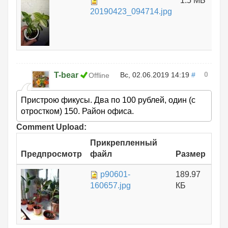
1.5 МБ
20190423_094714.jpg
0
T-bear
Вс, 02.06.2019 14:19
#
Offline
Пристрою фикусы. Два по 100 рублей, один (с
отростком) 150. Район офиса.
Comment Upload:
Прикрепленный
Предпросмотр
файл
Размер
p90601-
189.97
160657.jpg
КБ