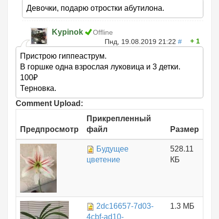
Девочки, подарю отростки абутилона.
Kypinok
Offline
1
Пнд, 19.08.2019 21:22
#
Пристрою гиппеаструм.
В горшке одна взрослая луковица и 3 детки.
100₽
Терновка.
Comment Upload:
Прикрепленный
Предпросмотр
файл
Размер
Будущее
528.11
цветение
КБ
2dc16657-7d03-
1.3 МБ
4cbf-ad10-