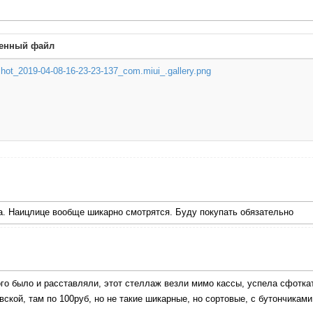
енный файл
hot_2019-04-08-16-23-23-137_com.miui_.gallery.png
ла. Наицлице вообще шикарно смотрятся. Буду покупать обязательно
ого было и расставляли, этот стеллаж везли мимо кассы, успела сфотк
ской, там по 100руб, но не такие шикарные, но сортовые, с бутончиками