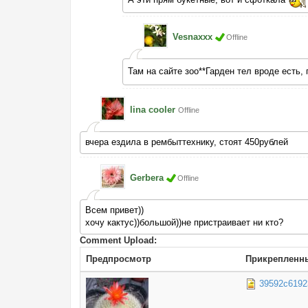
Vesnaxxx
Offline
Там на сайте зоо**Гарден тел вроде есть,
lina cooler
Offline
вчера ездила в рембыттехнику, стоят 450рублей
Gerbera
Offline
Всем привет))
хочу кактус))большой))не пристраивает ни кто?
Comment Upload:
Предпросмотр
Прикрепленн
39592c6192