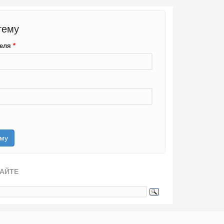
тему
теля
*
САЙТЕ