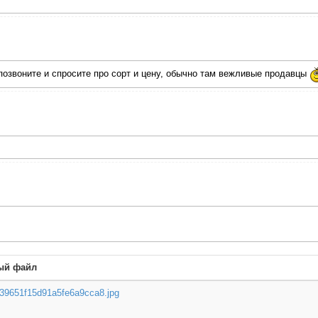
 позвоните и спросите про сорт и цену, обычно там вежливые продавцы
ый файл
39651f15d91a5fe6a9cca8.jpg