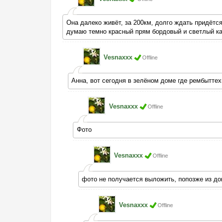
Она далеко живёт, за 200км, долго ждать придётся
думаю темно красный прям бордовый и светлый ка
Vesnaxxx
Offline
Анна, вот сегодня в зелёном доме где рембыттех
Vesnaxxx
Offline
Фото
Vesnaxxx
Offline
фото не получается выложить, попозже из д
Vesnaxxx
Offline