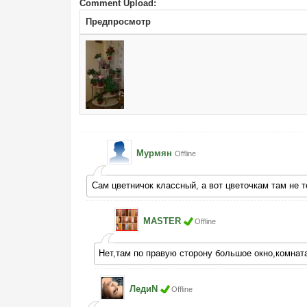
Comment Upload:
Предпросмотр
Мурмян
Offline
Сам цветничок классный, а вот цветочкам там не 
MASTER
Offline
Нет,там по правую сторону большое окно,комнат
ЛедиN
Offline