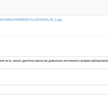
69c0b60a7b080869f131c4253faf41c30_b.jpg
я есть около десятка кактусов довольно почтенного возраста(покупались