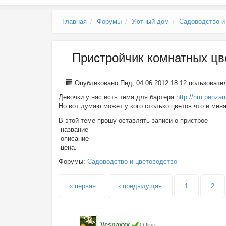
Главное меню
Главная
Форумы
Уютный дом
Садоводство и
Пристройчик комнатных цв
Опубликовано Пнд, 04.06.2012 18:12 пользоват
Девочки у нас есть тема для бартера
http://hm.penza
Но вот думаю может у кого столько цветов что и менят
В этой теме прошу оставлять записи о пристрое
-название
-описание
-цена.
Форумы:
Садоводство и цветоводство
Страницы
« первая
‹ предыдущая
1
2
Vesnaxxx
Offline