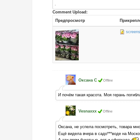
.
Comment Upload:
Предпросмотр
Прикрепл
screens
Оксана С
Offline
И почём такая красота. Моя герань погиб
Vesnaxxx
Offline
Оксана, не успела посмотреть, товара мн
Ещё видела вчера в садо***воде на Москов
А эти прям букетные, вот и сфоткала