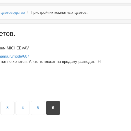
 цветоводство
Пристройчик комнатных цветов.
етов.
елем
MICHEEVAV
mama.ru/node/607
ся не хочется. А кто то может на продажу разводит. :HI:
3
4
5
6