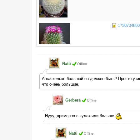
1730704880
Natti
Offline
А насколько большой он должен быть? Просто у мен
что очень большие.
Gerbera
Offline
Нууу ,примерно с кулак или больше
Natti
Offline