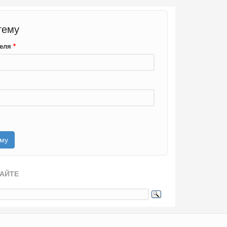
тему
теля
*
САЙТЕ