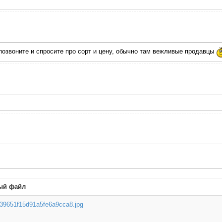
 позвоните и спросите про сорт и цену, обычно там вежливые продавцы
ый файл
39651f15d91a5fe6a9cca8.jpg