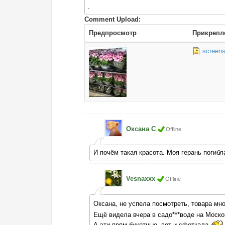
.
Comment Upload:
Предпросмотр
Прикрепл
screens
Оксана С
Offline
И почём такая красота. Моя герань погиб
Vesnaxxx
Offline
Оксана, не успела посмотреть, товара мн
Ещё видела вчера в садо***воде на Москов
А эти прям букетные, вот и сфоткала