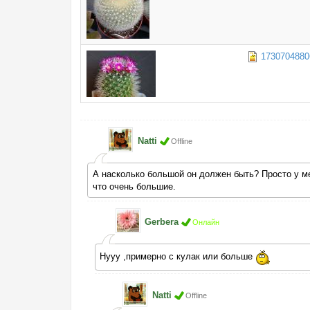
1730704880
Natti
Offline
А насколько большой он должен быть? Просто у мен
что очень большие.
Gerbera
Онлайн
Нууу ,примерно с кулак или больше
Natti
Offline