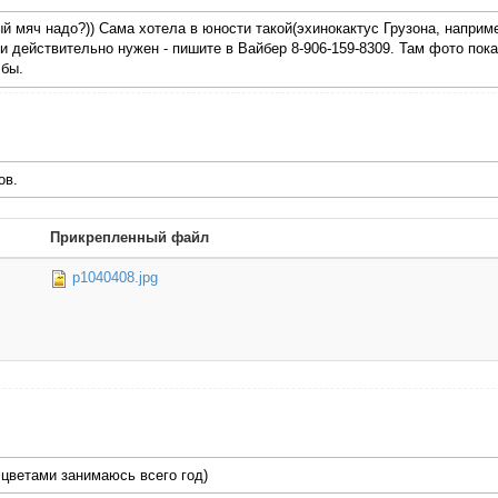
ый мяч надо?)) Сама хотела в юности такой(эхинокактус Грузона, наприме
и действительно нужен - пишите в Вайбер 8-906-159-8309. Там фото пока
 бы.
ов.
Прикрепленный файл
p1040408.jpg
 цветами занимаюсь всего год)