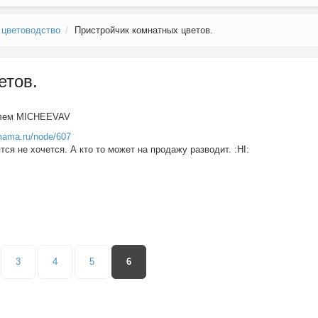
 цветоводство
Пристройчик комнатных цветов.
етов.
елем
MICHEEVAV
mama.ru/node/607
ся не хочется. А кто то может на продажу разводит. :HI:
3
4
5
6