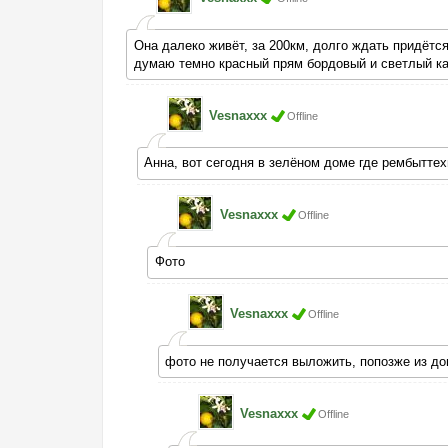
Она далеко живёт, за 200км, долго ждать придётся
думаю темно красный прям бордовый и светлый ка
Vesnaxxx
Offline
Анна, вот сегодня в зелёном доме где рембыттех
Vesnaxxx
Offline
Фото
Vesnaxxx
Offline
фото не получается выложить, попозже из д
Vesnaxxx
Offline