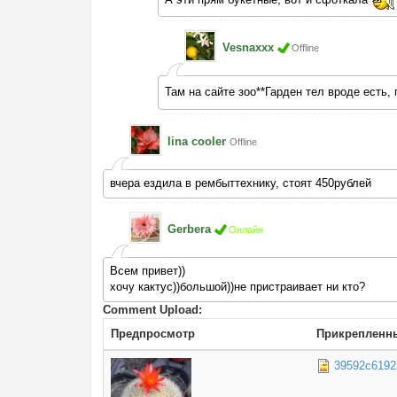
Vesnaxxx
Offline
Там на сайте зоо**Гарден тел вроде есть,
lina cooler
Offline
вчера ездила в рембыттехнику, стоят 450рублей
Gerbera
Онлайн
Всем привет))
хочу кактус))большой))не пристраивает ни кто?
Comment Upload:
Предпросмотр
Прикрепленн
39592c6192