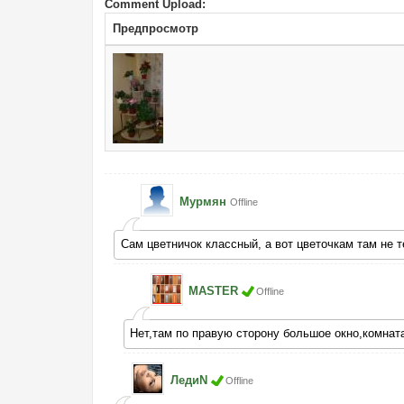
Comment Upload:
Предпросмотр
Мурмян
Offline
Сам цветничок классный, а вот цветочкам там не 
MASTER
Offline
Нет,там по правую сторону большое окно,комнат
ЛедиN
Offline