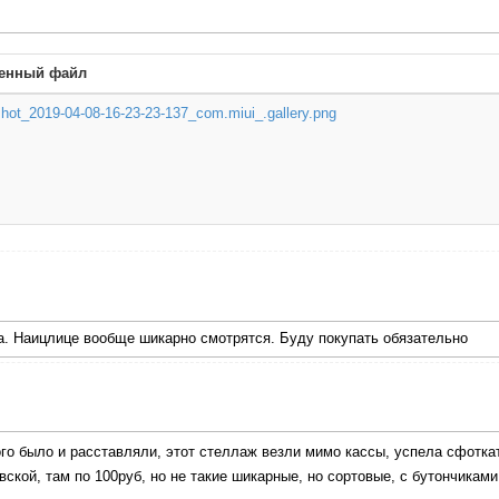
енный файл
hot_2019-04-08-16-23-23-137_com.miui_.gallery.png
ла. Наицлице вообще шикарно смотрятся. Буду покупать обязательно
ого было и расставляли, этот стеллаж везли мимо кассы, успела сфотк
ской, там по 100руб, но не такие шикарные, но сортовые, с бутончиками