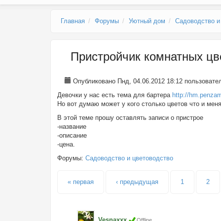
Главное меню
Главная
Форумы
Уютный дом
Садоводство и
Пристройчик комнатных цв
Опубликовано Пнд, 04.06.2012 18:12 пользоват
Девочки у нас есть тема для бартера
http://hm.penza
Но вот думаю может у кого столько цветов что и менят
В этой теме прошу оставлять записи о пристрое
-название
-описание
-цена.
Форумы:
Садоводство и цветоводство
Страницы
« первая
‹ предыдущая
1
2
Vesnaxxx
Offline