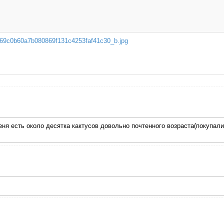
69c0b60a7b080869f131c4253faf41c30_b.jpg
я есть около десятка кактусов довольно почтенного возраста(покупались