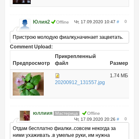
0
Юлия2
Чт, 17.09.2020 10:47
#
Offline
Пристрою молодую фиалку,начинает зацветать.
Comment Upload:
Прикрепленный
Предпросмотр
файл
Размер
1.74 МБ
20200912_131557.jpg
юллиия
Мастерица
Offline
0
Чт, 17.09.2020 20:26
#
Отдам бесплатно фиалки..совсем некогда за
ними ухаживать .в умелые руки, им нужна