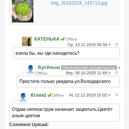
img_20191019_143713.jpg
КАТЕНЬКА
Offline
0
Ср, 13.11.2019 08:34
#
взяла бы, вы где находитесь?
Бусёныш
Начинающая рукодельница
0
Втр, 06.10.2020 11:49
#
Offline
Простите,только увидела.ул.Володарского
0
Юлия2
Чт, 12.12.2019 15:02
#
Offline
Отдам гиппеаструм начинает зацветать.Цветёт
алым цветом
Comment Upload: