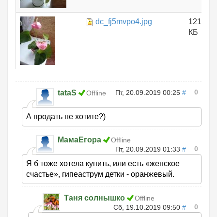
dc_fj5mvpo4.jpg
121.14
КБ
0
tataS
Пт, 20.09.2019 00:25
#
Offline
А продать не хотите?)
МамаЕгора
Offline
0
Пт, 20.09.2019 01:33
#
Я б тоже хотела купить, или есть «женское
счастье», гипеаструм детки - оранжевый.
Таня солнышко
Offline
0
Сб, 19.10.2019 09:50
#