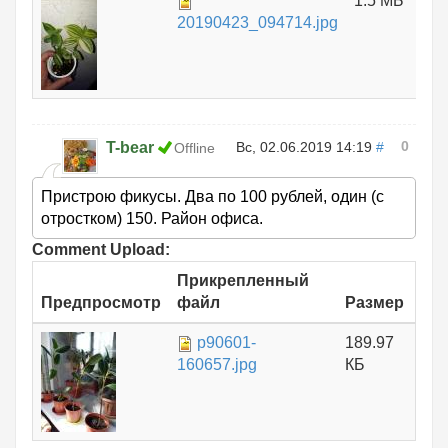
1.5 МБ
20190423_094714.jpg
0
T-bear
Вс, 02.06.2019 14:19
#
Offline
Пристрою фикусы. Два по 100 рублей, один (с
отростком) 150. Район офиса.
Comment Upload:
Прикрепленный
Предпросмотр
файл
Размер
p90601-
189.97
160657.jpg
КБ