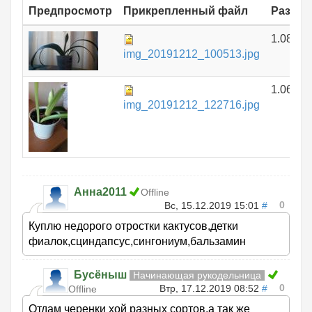
Предпросмотр
Прикрепленный файл
Размер
1.08 МБ
img_20191212_100513.jpg
1.06 МБ
img_20191212_122716.jpg
Анна2011
Offline
0
Вс, 15.12.2019 15:01
#
Куплю недорого отростки кактусов,детки
фиалок,сциндапсус,сингониум,бальзамин
Бусёныш
Начинающая рукодельница
0
Втр, 17.12.2019 08:52
#
Offline
Отдам черенки хой разных сортов,а так же