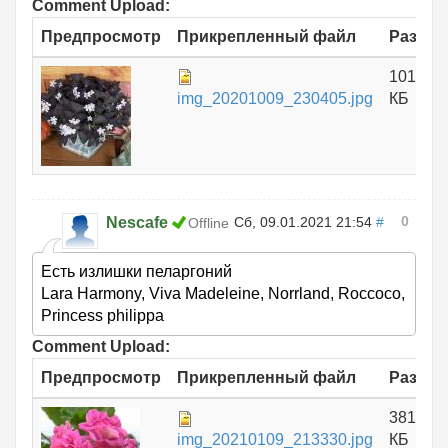
Comment Upload:
Предпросмотр
Прикрепленный файл
Размер
1012.43
img_20201009_230405.jpg
КБ
0
Nescafe
Сб, 09.01.2021 21:54
#
Offline
Есть излишки пеларгоний
Lara Harmony, Viva Madeleine, Norrland, Roccoco,
Princess philippa
Comment Upload:
Предпросмотр
Прикрепленный файл
Размер
381.24
img_20210109_213330.jpg
КБ