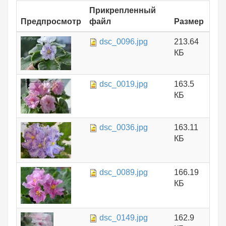
Прикрепленный
Предпросмотр
файл
Размер
dsc_0096.jpg
213.64
КБ
dsc_0019.jpg
163.5
КБ
dsc_0036.jpg
163.11
КБ
dsc_0089.jpg
166.19
КБ
dsc_0149.jpg
162.9