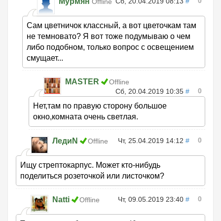
0
Мурмян
Сб, 20.04.2019 08:13
#
Offline
Сам цветничок классный, а вот цветочкам там
не темновато? Я вот тоже подумываю о чем
либо подобном, только вопрос с освещением
смущает...
MASTER
Offline
0
Сб, 20.04.2019 10:35
#
Нет,там по правую сторону большое
окно,комната очень светлая.
0
ЛедиN
Чт, 25.04.2019 14:12
#
Offline
Ищу стрептокарпус. Может кто-нибудь
поделиться розеточкой или листочком?
0
Natti
Чт, 09.05.2019 23:40
#
Offline