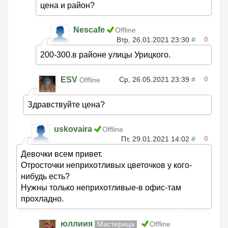
цена и район?
Nescafe
Offline
0
Втр, 26.01.2021 23:30
#
200-300.в районе улицы Урицкого.
0
ESV
Ср, 26.05.2021 23:39
#
Offline
Здравствуйте цена?
uskovaira
Offline
0
Пт, 29.01.2021 14:02
#
Девочки всем привет.
Отросточки неприхотливых цветочков у кого-
нибудь есть?
Нужны только неприхотливые-в офис-там
прохладно.
юллиия
Мастерица
Offline