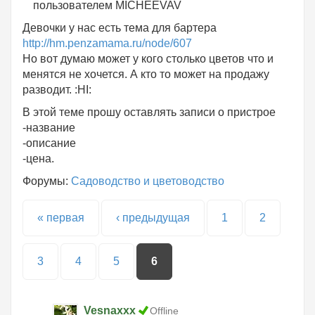
пользователем
MICHEEVAV
Девочки у нас есть тема для бартера
http://hm.penzamama.ru/node/607
Но вот думаю может у кого столько цветов что и
менятся не хочется. А кто то может на продажу
разводит. :HI:
В этой теме прошу оставлять записи о пристрое
-название
-описание
-цена.
Форумы:
Садоводство и цветоводство
Страницы
« первая
‹ предыдущая
1
2
3
4
5
6
Vesnaxxx
Offline