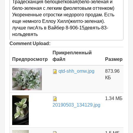
Традесканция белоцветковая(бело-зеленая и
бело-зеленая с легким фиолетовым оттенком)
Укорененные отростки недорого продам. Есть
еще немного Еллоу Хилл(желто-зеленая).
лучше писАть в Вайбер 8-906-15девять-83-
нольдевять
Comment Upload:
Прикрепленный
Предпросмотр
файл
Размер
qtd-shh_omw.jpg
873.96
КБ
1.34 МБ
20190503_134129.jpg