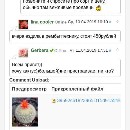
позвоните и спросите про сорт и цену,
обычно там вежливые продавцы
0
lina cooler
Ср, 10.04.2019 16:10
#
Offline
вчера ездила в рембыттехнику, стоят 450рублей
0
Gerbera
Чт, 11.04.2019 17:31
#
Offline
Всем привет))
хочу кактус))большой))не пристраивает ни кто?
Comment Upload:
Предпросмотр
Прикрепленный файл
39592c619239651f15d91a5fe6a9cc