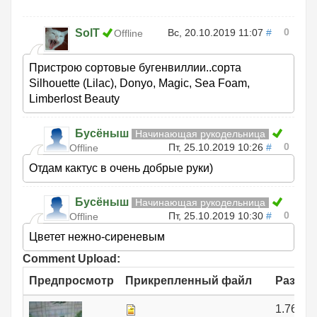
0
SolT
Вс, 20.10.2019 11:07
#
Offline
Пристрою сортовые бугенвиллии..сорта
Silhouette (Lilac), Donyo, Magic, Sea Foam,
Limberlost Beauty
Бусёныш
Начинающая рукодельница
0
Пт, 25.10.2019 10:26
#
Offline
Отдам кактус в очень добрые руки)
Бусёныш
Начинающая рукодельница
0
Пт, 25.10.2019 10:30
#
Offline
Цветет нежно-сиреневым
Comment Upload:
Предпросмотр
Прикрепленный файл
Размер
1.76 МБ