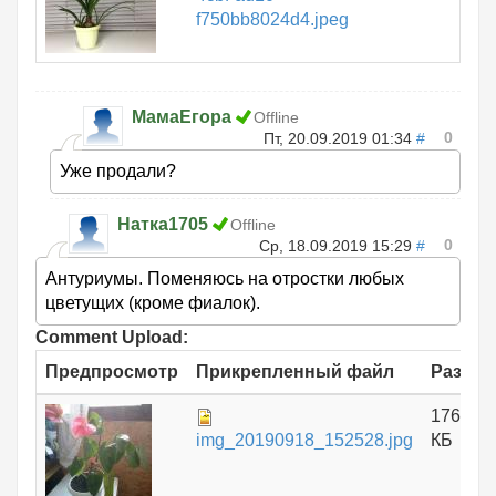
f750bb8024d4.jpeg
МамаЕгора
Offline
0
Пт, 20.09.2019 01:34
#
Уже продали?
Натка1705
Offline
0
Ср, 18.09.2019 15:29
#
Антуриумы. Поменяюсь на отростки любых
цветущих (кроме фиалок).
Comment Upload:
Предпросмотр
Прикрепленный файл
Размер
176.06
img_20190918_152528.jpg
КБ