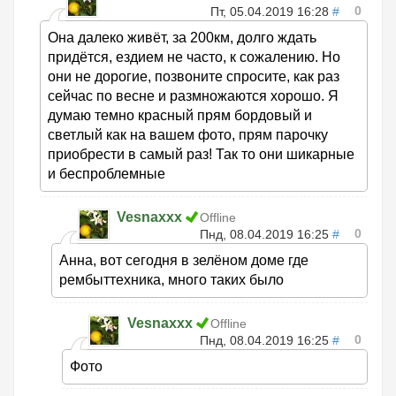
0
Пт, 05.04.2019 16:28
#
Она далеко живёт, за 200км, долго ждать
придётся, ездием не часто, к сожалению. Но
они не дорогие, позвоните спросите, как раз
сейчас по весне и размножаются хорошо. Я
думаю темно красный прям бордовый и
светлый как на вашем фото, прям парочку
приобрести в самый раз! Так то они шикарные
и беспроблемные
Vesnaxxx
Offline
0
Пнд, 08.04.2019 16:25
#
Анна, вот сегодня в зелёном доме где
рембыттехника, много таких было
Vesnaxxx
Offline
0
Пнд, 08.04.2019 16:25
#
Фото