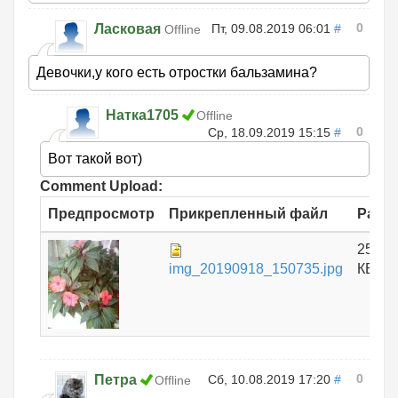
0
Ласковая
Пт, 09.08.2019 06:01
#
Offline
Девочки,у кого есть отростки бальзамина?
Натка1705
Offline
0
Ср, 18.09.2019 15:15
#
Вот такой вот)
Comment Upload:
Предпросмотр
Прикрепленный файл
Разм
253.4
img_20190918_150735.jpg
КБ
0
Петра
Сб, 10.08.2019 17:20
#
Offline