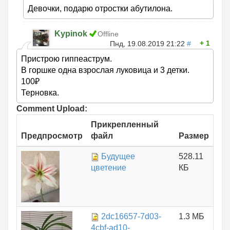
Девочки, подарю отростки абутилона.
Kypinok
Offline
1
Пнд, 19.08.2019 21:22
#
Пристрою гиппеаструм.
В горшке одна взрослая луковица и 3 детки.
100₽
Терновка.
Comment Upload:
Прикрепленный
Предпросмотр
файл
Размер
Будущее
528.11
цветение
КБ
2dc16657-7d03-
1.3 МБ
4cbf-ad10-