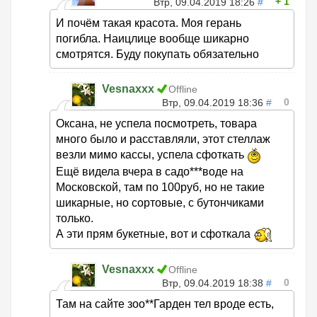
1
Втр, 09.04.2019 18:26
#
И почём такая красота. Моя герань
погибла. Наицлице вообще шикарно
смотрятся. Буду покупать обязательно
Vesnaxxx
Offline
0
Втр, 09.04.2019 18:36
#
Оксана, не успела посмотреть, товара
много было и расставляли, этот стеллаж
везли мимо кассы, успела сфоткать
Ещё видела вчера в садо***воде на
Московской, там по 100руб, но не такие
шикарные, но сортовые, с бутончиками
только.
А эти прям букетные, вот и сфоткала
Vesnaxxx
Offline
0
Втр, 09.04.2019 18:38
#
Там на сайте зоо**Гарден тел вроде есть,