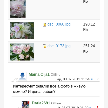
КБ
dsc_0060.jpg
190.12
КБ
dsc_0173.jpg
251.24
КБ
Mama Olja1
Offline
0
Втр, 09.07.2019 11:54
#
Интересуют фиалки все,а фото в живую
можно? И цена, район?
Daria2691
Offline
-1
Чт, 25.07.2019 21:20
#