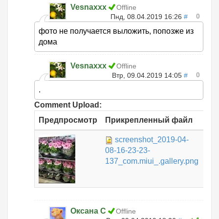
Vesnaxxx
Offline
0
Пнд, 08.04.2019 16:26
#
фото не получается выложить, попозже из
дома
Vesnaxxx
Offline
0
Втр, 09.04.2019 14:05
#
.
Comment Upload:
Предпросмотр
Прикрепленный файл
Ра
screenshot_2019-04-
266
08-16-23-23-
КБ
137_com.miui_.gallery.png
Оксана С
Offline