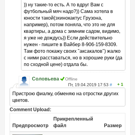
)) ну такие-то есть. А то вдруг Вам с
футбольный мяч надо?)) Сама хотела в
юности такой(эхинокактус Грузона,
например), потом поняла, что это не для
квартиры, а дома с зимним садом, видимо,
я уже не дождусь)) Если действительно
нужен - пишите в Вайбер 8-906-159-8309.
Там фото покажу своих "аксакалов") жалко
с ними расставаться, но в хорошие руки (да
по сходной цене) отдала бы.
Соловьева
Offline
1
Пт, 19.04.2019 17:53
#
Пристрою фиалку, обменяю на отростки других
цветов.
Comment Upload:
Прикрепленный
Предпросмотр
файл
Размер