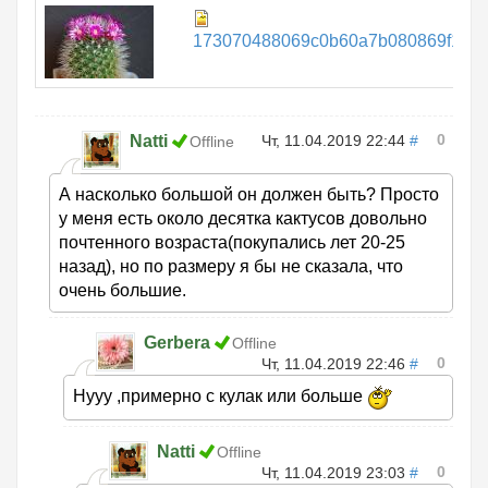
173070488069c0b60a7b080869f131c4
0
Natti
Чт, 11.04.2019 22:44
#
Offline
А насколько большой он должен быть? Просто
у меня есть около десятка кактусов довольно
почтенного возраста(покупались лет 20-25
назад), но по размеру я бы не сказала, что
очень большие.
Gerbera
Offline
0
Чт, 11.04.2019 22:46
#
Нууу ,примерно с кулак или больше
Natti
Offline
0
Чт, 11.04.2019 23:03
#