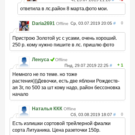
ответила в лс.район 8 марта.фото мои.
0
Daria2691
Ср, 03.07.2019 20:05
#
Offline
Пристрою Золотой ус с усами, очень хороший.
250 р. кому нужно пишите в лс. пришлю фото
Ленуса
Offline
1
Пнд, 29.07.2019 22:25
#
Немного не по теме. но тоже
растения)))Девочки, есть две яблони Рождеств-
ая 3г, по 500 за шт кому надо, район бессоновка
начало
Наталья ККК
Offline
0
Сб, 03.08.2019 18:07
#
Есть излишки сортовой трейлерной фиалки
сорта Литуаника. Цена разеточки 150р.