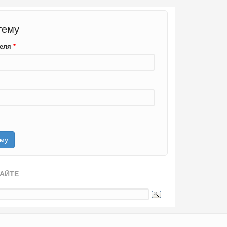
тему
теля
*
САЙТЕ