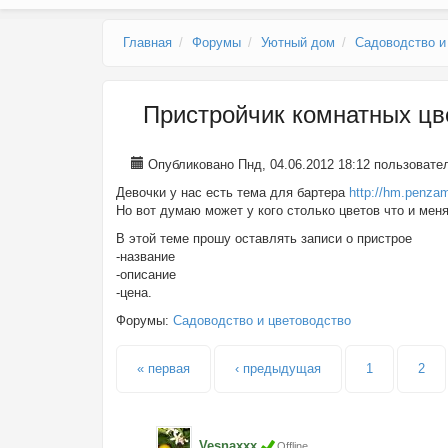
Главное меню
Главная
Форумы
Уютный дом
Садоводство и
Пристройчик комнатных цв
Опубликовано Пнд, 04.06.2012 18:12 пользоват
Девочки у нас есть тема для бартера
http://hm.penza
Но вот думаю может у кого столько цветов что и менят
В этой теме прошу оставлять записи о пристрое
-название
-описание
-цена.
Форумы:
Садоводство и цветоводство
Страницы
« первая
‹ предыдущая
1
2
Vesnaxxx
Offline