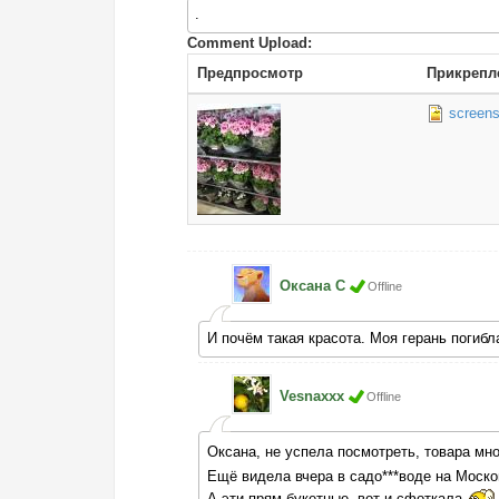
.
Comment Upload:
Предпросмотр
Прикрепл
screens
Оксана С
Offline
И почём такая красота. Моя герань погиб
Vesnaxxx
Offline
Оксана, не успела посмотреть, товара мн
Ещё видела вчера в садо***воде на Москов
А эти прям букетные, вот и сфоткала