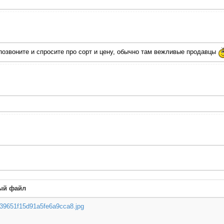
 позвоните и спросите про сорт и цену, обычно там вежливые продавцы
ый файл
39651f15d91a5fe6a9cca8.jpg