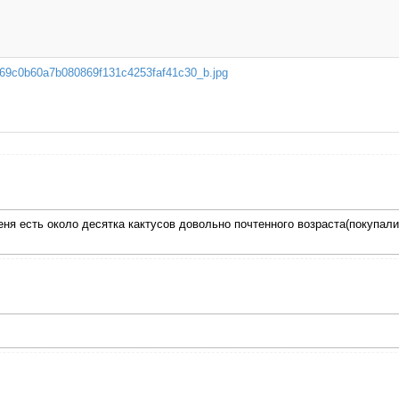
69c0b60a7b080869f131c4253faf41c30_b.jpg
я есть около десятка кактусов довольно почтенного возраста(покупались