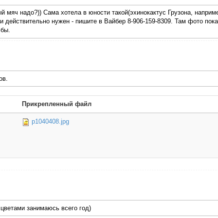
ый мяч надо?)) Сама хотела в юности такой(эхинокактус Грузона, наприме
и действительно нужен - пишите в Вайбер 8-906-159-8309. Там фото пока
 бы.
ов.
Прикрепленный файл
p1040408.jpg
 цветами занимаюсь всего год)