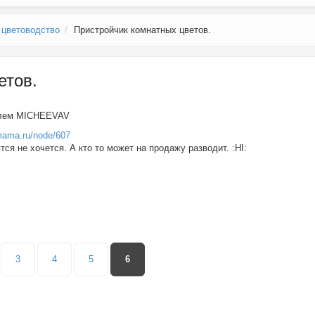
 цветоводство
Пристройчик комнатных цветов.
етов.
елем
MICHEEVAV
mama.ru/node/607
ся не хочется. А кто то может на продажу разводит. :HI:
3
4
5
6