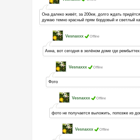
Она далеко живёт, за 200км, долго ждать придётся
думаю темно красный прям бордовый и светлый ка
Vesnaxxx
Offline
Анна, вот сегодня в зелёном доме где рембыттех
Vesnaxxx
Offline
Фото
Vesnaxxx
Offline
фото не получается выложить, попозже из д
Vesnaxxx
Offline