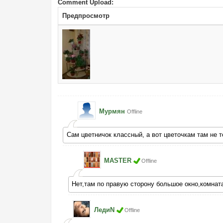
Comment Upload:
Предпросмотр
Мурмян
Offline
Сам цветничок классный, а вот цветочкам там не 
MASTER
Offline
Нет,там по правую сторону большое окно,комнат
ЛедиN
Offline