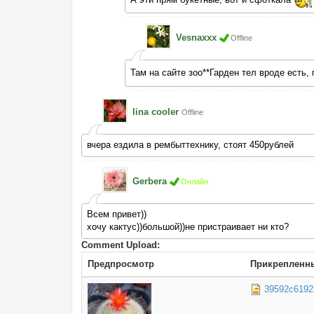
Vesnaxxx
Offline
Там на сайте зоо**Гарден тел вроде есть,
lina cooler
Offline
вчера ездила в рембыттехнику, стоят 450рублей
Gerbera
Онлайн
Всем привет))
хочу кактус))большой))не пристраивает ни кто?
Comment Upload:
Предпросмотр
Прикрепленн
39592c6192