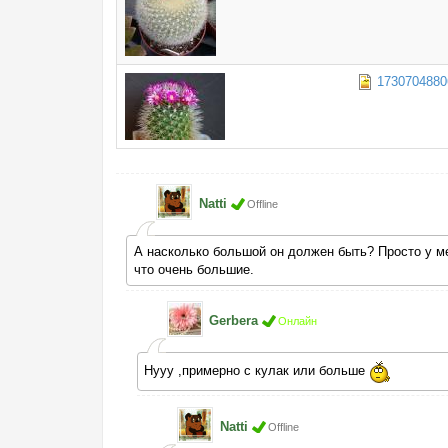
1730704880
Natti
Offline
А насколько большой он должен быть? Просто у мен
что очень большие.
Gerbera
Онлайн
Нууу ,примерно с кулак или больше
Natti
Offline