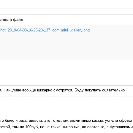
енный файл
hot_2019-04-08-16-23-23-137_com.miui_.gallery.png
ла. Наицлице вообще шикарно смотрятся. Буду покупать обязательно
ого было и расставляли, этот стеллаж везли мимо кассы, успела сфотк
ской, там по 100руб, но не такие шикарные, но сортовые, с бутончиками