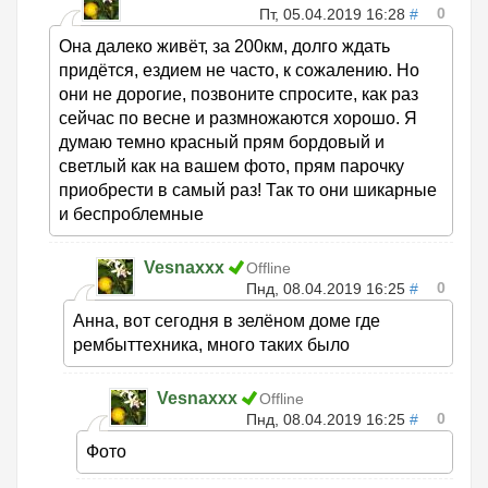
0
Пт, 05.04.2019 16:28
#
Она далеко живёт, за 200км, долго ждать
придётся, ездием не часто, к сожалению. Но
они не дорогие, позвоните спросите, как раз
сейчас по весне и размножаются хорошо. Я
думаю темно красный прям бордовый и
светлый как на вашем фото, прям парочку
приобрести в самый раз! Так то они шикарные
и беспроблемные
Vesnaxxx
Offline
0
Пнд, 08.04.2019 16:25
#
Анна, вот сегодня в зелёном доме где
рембыттехника, много таких было
Vesnaxxx
Offline
0
Пнд, 08.04.2019 16:25
#
Фото