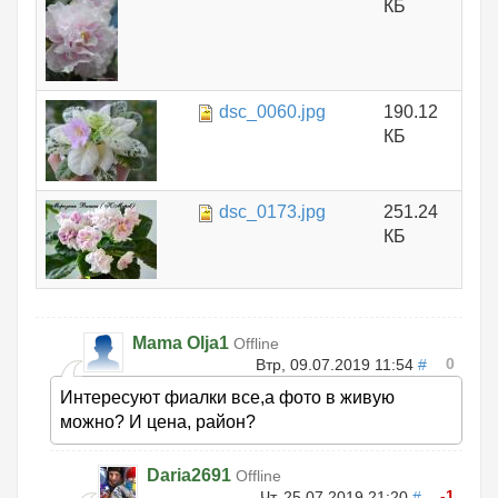
КБ
dsc_0060.jpg
190.12
КБ
dsc_0173.jpg
251.24
КБ
Mama Olja1
Offline
0
Втр, 09.07.2019 11:54
#
Интересуют фиалки все,а фото в живую
можно? И цена, район?
Daria2691
Offline
-1
Чт, 25.07.2019 21:20
#