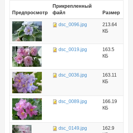
Прикрепленный
Предпросмотр
файл
Размер
dsc_0096.jpg
213.64
КБ
dsc_0019.jpg
163.5
КБ
dsc_0036.jpg
163.11
КБ
dsc_0089.jpg
166.19
КБ
dsc_0149.jpg
162.9