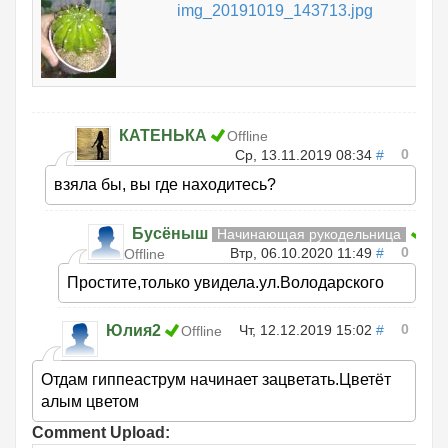
img_20191019_143713.jpg
КАТЕНЬКА
Offline
0
Ср, 13.11.2019 08:34
#
взяла бы, вы где находитесь?
Бусёныш
Начинающая рукодельница
0
Втр, 06.10.2020 11:49
#
Offline
Простите,только увидела.ул.Володарского
0
Юлия2
Чт, 12.12.2019 15:02
#
Offline
Отдам гиппеаструм начинает зацветать.Цветёт
алым цветом
Comment Upload: