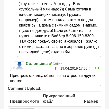
)) ну такие-то есть. А то вдруг Вам с
футбольный мяч надо?)) Сама хотела в
юности такой(эхинокактус Грузона,
например), потом поняла, что это не для
квартиры, а дома с зимним садом, видимо,
я уже не дождусь)) Если действительно
нужен - пишите в Вайбер 8-906-159-8309.
Там фото покажу своих "аксакалов") жалко
с ними расставаться, но в хорошие руки (да
по сходной цене) отдала бы.
Соловьева
Offline
1
Пт, 19.04.2019 17:53
#
Пристрою фиалку, обменяю на отростки других
цветов.
Comment Upload:
Прикрепленный
Предпросмотр
файл
Размер