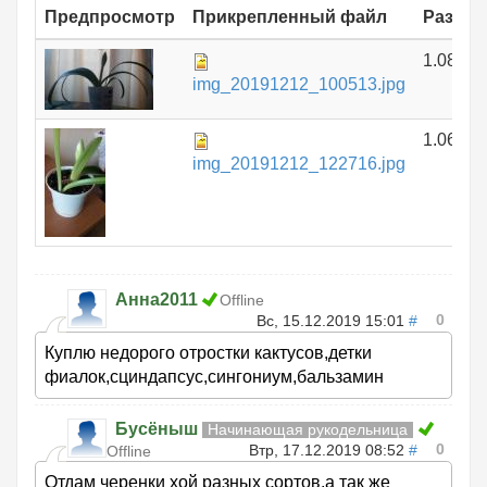
Предпросмотр
Прикрепленный файл
Размер
1.08 МБ
img_20191212_100513.jpg
1.06 МБ
img_20191212_122716.jpg
Анна2011
Offline
0
Вс, 15.12.2019 15:01
#
Куплю недорого отростки кактусов,детки
фиалок,сциндапсус,сингониум,бальзамин
Бусёныш
Начинающая рукодельница
0
Втр, 17.12.2019 08:52
#
Offline
Отдам черенки хой разных сортов,а так же