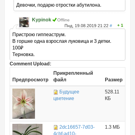
Девочки, подарю отростки абутилона.
Kypinok
Offline
1
Пнд, 19.08.2019 21:22
#
Пристрою гиппеаструм.
В горшке одна взрослая луковица и 3 детки.
100₽
Терновка.
Comment Upload:
Прикрепленный
Предпросмотр
файл
Размер
Будущее
528.11
цветение
КБ
2dc16657-7d03-
1.3 МБ
4cbf-ad10-