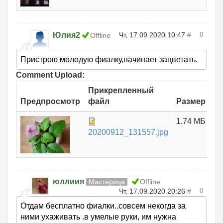
0
Юлия2
Чт, 17.09.2020 10:47
#
Offline
Пристрою молодую фиалку,начинает зацветать.
Comment Upload:
Прикрепленный
Предпросмотр
файл
Размер
1.74 МБ
20200912_131557.jpg
юллиия
Мастерица
Offline
0
Чт, 17.09.2020 20:26
#
Отдам бесплатно фиалки..совсем некогда за
ними ухаживать .в умелые руки, им нужна