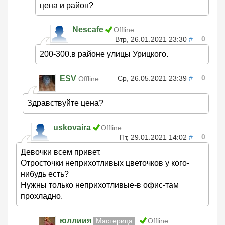
цена и район?
Nescafe
Offline
0
Втр, 26.01.2021 23:30
#
200-300.в районе улицы Урицкого.
0
ESV
Ср, 26.05.2021 23:39
#
Offline
Здравствуйте цена?
uskovaira
Offline
0
Пт, 29.01.2021 14:02
#
Девочки всем привет.
Отросточки неприхотливых цветочков у кого-
нибудь есть?
Нужны только неприхотливые-в офис-там
прохладно.
юллиия
Мастерица
Offline