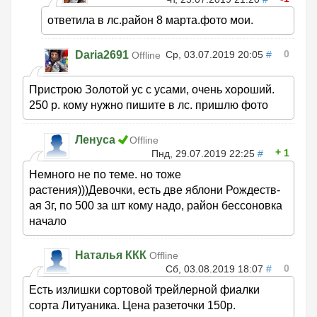
ответила в лс.район 8 марта.фото мои.
0
Daria2691
Ср, 03.07.2019 20:05
#
Offline
Пристрою Золотой ус с усами, очень хороший.
250 р. кому нужно пишите в лс. пришлю фото
Ленуса
Offline
1
Пнд, 29.07.2019 22:25
#
Немного не по теме. но тоже
растения)))Девочки, есть две яблони Рождеств-
ая 3г, по 500 за шт кому надо, район бессоновка
начало
Наталья ККК
Offline
0
Сб, 03.08.2019 18:07
#
Есть излишки сортовой трейлерной фиалки
сорта Литуаника. Цена разеточки 150р.