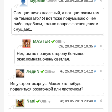
0
Мурмян
Сб, 20.04.2019 08:13
#
Offline
Сам цветничок классный, а вот цветочкам там
не темновато? Я вот тоже подумываю о чем
либо подобном, только вопрос с освещением
смущает...
MASTER
Offline
0
Сб, 20.04.2019 10:35
#
Нет,там по правую сторону большое
окно,комната очень светлая.
0
ЛедиN
Чт, 25.04.2019 14:12
#
Offline
Ищу стрептокарпус. Может кто-нибудь
поделиться розеточкой или листочком?
0
Natti
Чт, 09.05.2019 23:40
#
Offline