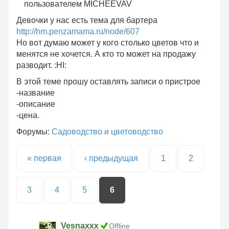
пользователем
MICHEEVAV
Девочки у нас есть тема для бартера
http://hm.penzamama.ru/node/607
Но вот думаю может у кого столько цветов что и
менятся не хочется. А кто то может на продажу
разводит. :HI:
В этой теме прошу оставлять записи о пристрое
-название
-описание
-цена.
Форумы:
Садоводство и цветоводство
Страницы
« первая
‹ предыдущая
1
2
3
4
5
6
Vesnaxxx
Offline