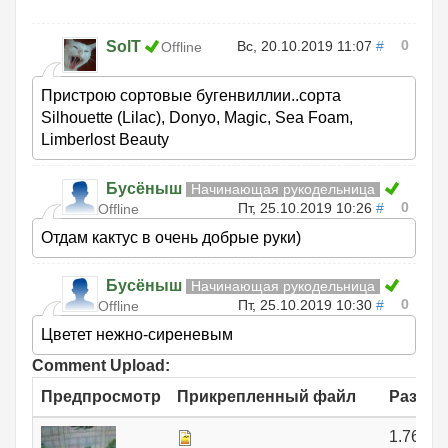
0
SolT
Вс, 20.10.2019 11:07
#
Offline
Пристрою сортовые бугенвиллии..сорта
Silhouette (Lilac), Donyo, Magic, Sea Foam,
Limberlost Beauty
Бусёныш
Начинающая рукодельница
0
Пт, 25.10.2019 10:26
#
Offline
Отдам кактус в очень добрые руки)
Бусёныш
Начинающая рукодельница
0
Пт, 25.10.2019 10:30
#
Offline
Цветет нежно-сиреневым
Comment Upload:
Предпросмотр
Прикрепленный файл
Размер
1.76 МБ