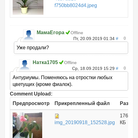
f750bb8024d4.jpeg
МамаЕгора
Offline
0
Пт, 20.09.2019 01:34
#
Уже продали?
Натка1705
Offline
0
Ср, 18.09.2019 15:29
#
Антуриумы. Поменяюсь на отростки любых
цветущих (кроме фиалок).
Comment Upload:
Предпросмотр
Прикрепленный файл
Размер
176.06
img_20190918_152528.jpg
КБ