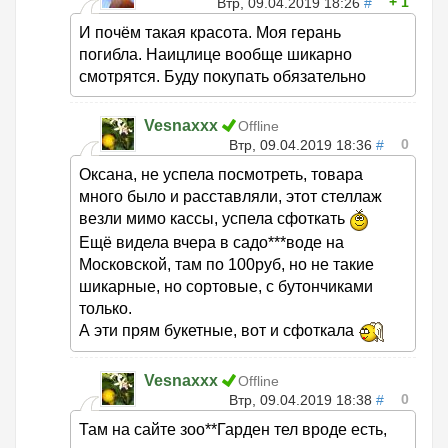
1
Втр, 09.04.2019 18:26
#
И почём такая красота. Моя герань
погибла. Наицлице вообще шикарно
смотрятся. Буду покупать обязательно
Vesnaxxx
Offline
0
Втр, 09.04.2019 18:36
#
Оксана, не успела посмотреть, товара
много было и расставляли, этот стеллаж
везли мимо кассы, успела сфоткать
Ещё видела вчера в садо***воде на
Московской, там по 100руб, но не такие
шикарные, но сортовые, с бутончиками
только.
А эти прям букетные, вот и сфоткала
Vesnaxxx
Offline
0
Втр, 09.04.2019 18:38
#
Там на сайте зоо**Гарден тел вроде есть,