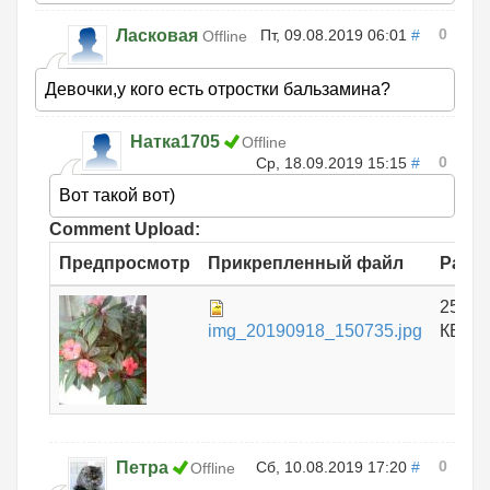
0
Ласковая
Пт, 09.08.2019 06:01
#
Offline
Девочки,у кого есть отростки бальзамина?
Натка1705
Offline
0
Ср, 18.09.2019 15:15
#
Вот такой вот)
Comment Upload:
Предпросмотр
Прикрепленный файл
Разм
253.4
img_20190918_150735.jpg
КБ
0
Петра
Сб, 10.08.2019 17:20
#
Offline