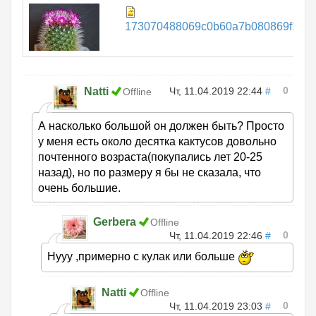
173070488069c0b60a7b080869f131c4
0
Natti
Чт, 11.04.2019 22:44
#
Offline
А насколько большой он должен быть? Просто
у меня есть около десятка кактусов довольно
почтенного возраста(покупались лет 20-25
назад), но по размеру я бы не сказала, что
очень большие.
Gerbera
Offline
0
Чт, 11.04.2019 22:46
#
Нууу ,примерно с кулак или больше
Natti
Offline
0
Чт, 11.04.2019 23:03
#