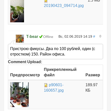
1.5 МБ
20190423_094714.jpg
0
T-bear
Вс, 02.06.2019 14:19
#
Offline
Пристрою фикусы. Два по 100 рублей, один (с
отростком) 150. Район офиса.
Comment Upload:
Прикрепленный
Предпросмотр
файл
Размер
p90601-
189.97
160657.jpg
КБ