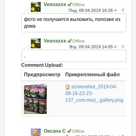
Vesnaxxx
Offline
0
Пнд, 08.04.2019 16:26
#
фото не получается выложить, попозже из
дома
Vesnaxxx
Offline
0
Втр, 09.04.2019 14:05
#
.
Comment Upload:
Предпросмотр
Прикрепленный файл
Ра
screenshot_2019-04-
266
08-16-23-23-
КБ
137_com.miui_.gallery.png
Оксана С
Offline