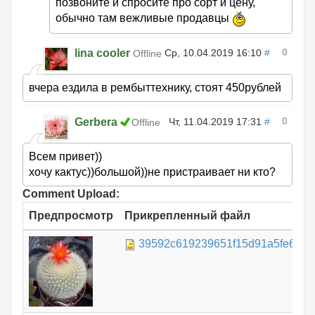
позвоните и спросите про сорт и цену,
обычно там вежливые продавцы
0
lina cooler
Ср, 10.04.2019 16:10
#
Offline
вчера ездила в рембыттехнику, стоят 450рублей
0
Gerbera
Чт, 11.04.2019 17:31
#
Offline
Всем привет))
хочу кактус))большой))не пристраивает ни кто?
Comment Upload:
Предпросмотр
Прикрепленный файл
39592c619239651f15d91a5fe6a9cc