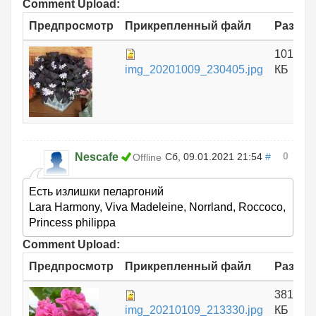
Comment Upload:
Предпросмотр
Прикрепленный файл
Размер
1012.43
img_20201009_230405.jpg
КБ
0
Nescafe
Сб, 09.01.2021 21:54
#
Offline
Есть излишки пеларгоний
Lara Harmony, Viva Madeleine, Norrland, Roccoco,
Princess philippa
Comment Upload:
Предпросмотр
Прикрепленный файл
Размер
381.24
img_20210109_213330.jpg
КБ