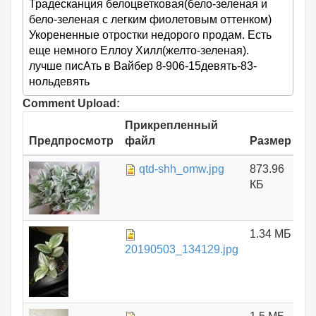
Традесканция белоцветковая(бело-зеленая и
бело-зеленая с легким фиолетовым оттенком)
Укорененные отростки недорого продам. Есть
еще немного Еллоу Хилл(желто-зеленая).
лучше писАть в Вайбер 8-906-15девять-83-
нольдевять
Comment Upload:
Прикрепленный
Предпросмотр
файл
Размер
qtd-shh_omw.jpg
873.96
КБ
1.34 МБ
20190503_134129.jpg