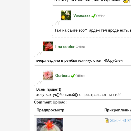
Vesnaxxx
Offline
Там на сайте зоо**Гарден тел вроде есть,
lina cooler
Offline
вчера ездила в рембыттехнику, стоят 450рублей
Gerbera
Offline
Всем привет))
хочу кактус))большой))не пристраивает ни кто?
Comment Upload:
Предпросмотр
Прикрепленн
39592c6192