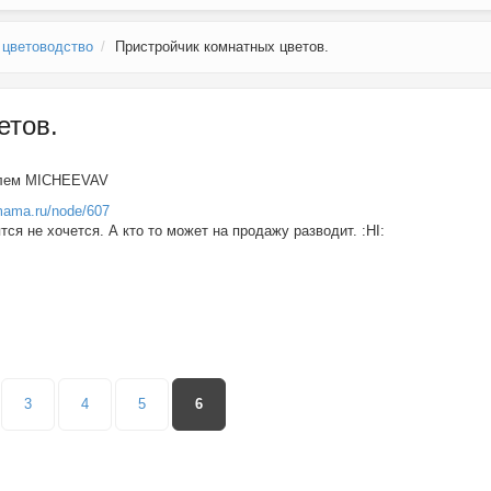
 цветоводство
Пристройчик комнатных цветов.
етов.
елем
MICHEEVAV
mama.ru/node/607
ся не хочется. А кто то может на продажу разводит. :HI:
3
4
5
6