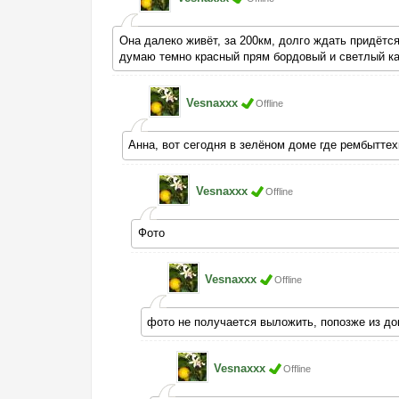
Она далеко живёт, за 200км, долго ждать придётся
думаю темно красный прям бордовый и светлый ка
Vesnaxxx
Offline
Анна, вот сегодня в зелёном доме где рембыттех
Vesnaxxx
Offline
Фото
Vesnaxxx
Offline
фото не получается выложить, попозже из д
Vesnaxxx
Offline