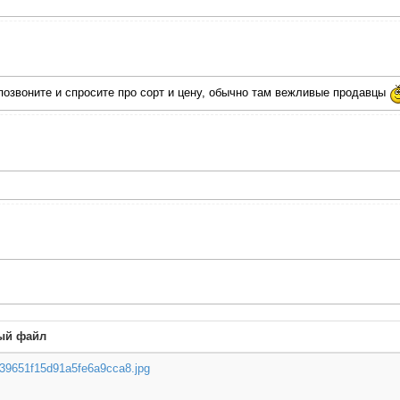
 позвоните и спросите про сорт и цену, обычно там вежливые продавцы
ый файл
39651f15d91a5fe6a9cca8.jpg