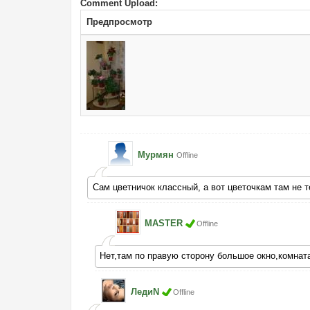
Comment Upload:
Предпросмотр
Мурмян
Offline
Сам цветничок классный, а вот цветочкам там не 
MASTER
Offline
Нет,там по правую сторону большое окно,комнат
ЛедиN
Offline