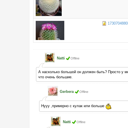
1730704880
Natti
Offline
А насколько большой он должен быть? Просто у мен
что очень большие.
Gerbera
Offline
Нууу ,примерно с кулак или больше
Natti
Offline