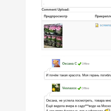
.
Comment Upload:
Предпросмотр
Прикрепл
screens
Оксана С
Offline
И почём такая красота. Моя герань погиб
Vesnaxxx
Offline
Оксана, не успела посмотреть, товара мн
Ещё видела вчера в садо***воде на Москов
А эти прям букетные, вот и сфоткала