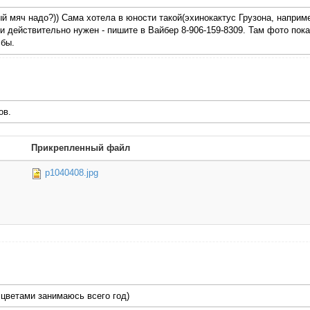
ый мяч надо?)) Сама хотела в юности такой(эхинокактус Грузона, наприме
и действительно нужен - пишите в Вайбер 8-906-159-8309. Там фото пока
 бы.
ов.
Прикрепленный файл
p1040408.jpg
 цветами занимаюсь всего год)