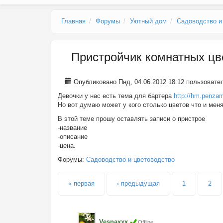
Главное меню
Главная
Форумы
Уютный дом
Садоводство и
Пристройчик комнатных цв
Опубликовано Пнд, 04.06.2012 18:12 пользоват
Девочки у нас есть тема для бартера
http://hm.penza
Но вот думаю может у кого столько цветов что и менят
В этой теме прошу оставлять записи о пристрое
-название
-описание
-цена.
Форумы:
Садоводство и цветоводство
Страницы
« первая
‹ предыдущая
1
2
Vesnaxxx
Offline