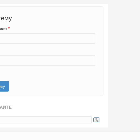
тему
теля
*
САЙТЕ