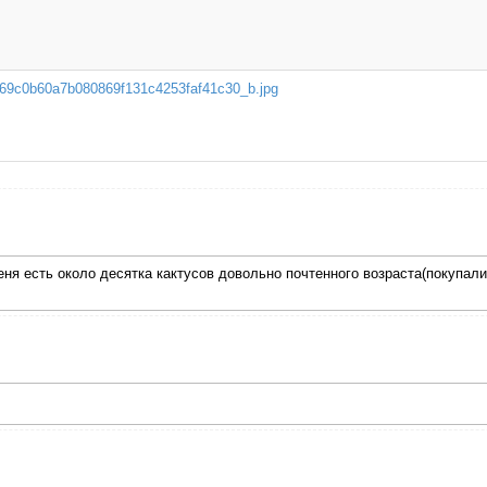
69c0b60a7b080869f131c4253faf41c30_b.jpg
я есть около десятка кактусов довольно почтенного возраста(покупались