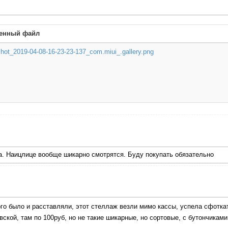
енный файл
hot_2019-04-08-16-23-23-137_com.miui_.gallery.png
ла. Наицлице вообще шикарно смотрятся. Буду покупать обязательно
ого было и расставляли, этот стеллаж везли мимо кассы, успела сфотк
ской, там по 100руб, но не такие шикарные, но сортовые, с бутончиками