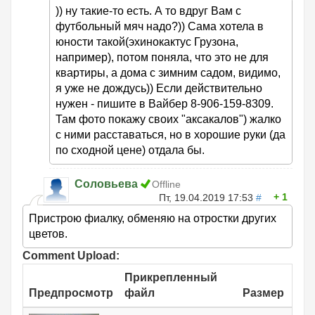
)) ну такие-то есть. А то вдруг Вам с
футбольный мяч надо?)) Сама хотела в
юности такой(эхинокактус Грузона,
например), потом поняла, что это не для
квартиры, а дома с зимним садом, видимо,
я уже не дождусь)) Если действительно
нужен - пишите в Вайбер 8-906-159-8309.
Там фото покажу своих "аксакалов") жалко
с ними расставаться, но в хорошие руки (да
по сходной цене) отдала бы.
Соловьева
Offline
1
Пт, 19.04.2019 17:53
#
Пристрою фиалку, обменяю на отростки других
цветов.
Comment Upload:
Прикрепленный
Предпросмотр
файл
Размер