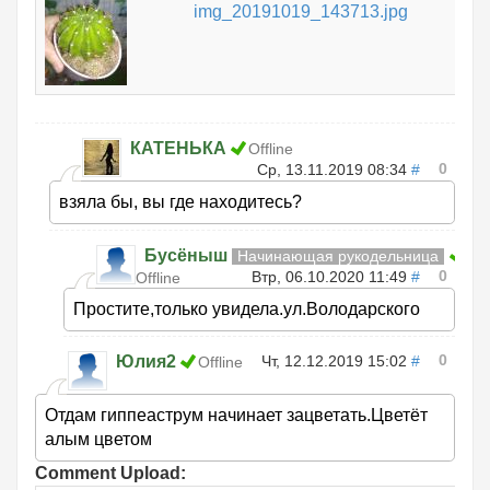
img_20191019_143713.jpg
КАТЕНЬКА
Offline
0
Ср, 13.11.2019 08:34
#
взяла бы, вы где находитесь?
Бусёныш
Начинающая рукодельница
0
Втр, 06.10.2020 11:49
#
Offline
Простите,только увидела.ул.Володарского
0
Юлия2
Чт, 12.12.2019 15:02
#
Offline
Отдам гиппеаструм начинает зацветать.Цветёт
алым цветом
Comment Upload: