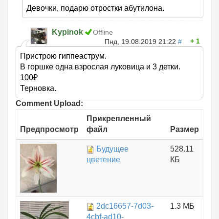
Девочки, подарю отростки абутилона.
Kypinok
Offline
1
Пнд, 19.08.2019 21:22
#
Пристрою гиппеаструм.
В горшке одна взрослая луковица и 3 детки.
100₽
Терновка.
Comment Upload:
Прикрепленный
Предпросмотр
файл
Размер
Будущее
528.11
цветение
КБ
2dc16657-7d03-
1.3 МБ
4cbf-ad10-