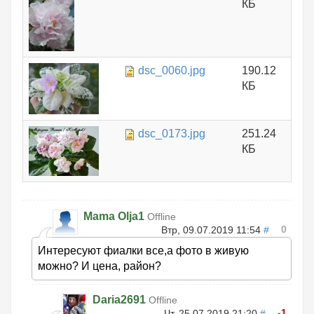
КБ
dsc_0060.jpg
190.12
КБ
dsc_0173.jpg
251.24
КБ
Mama Olja1
Offline
0
Втр, 09.07.2019 11:54
#
Интересуют фиалки все,а фото в живую
можно? И цена, район?
Daria2691
Offline
-1
Чт, 25.07.2019 21:20
#