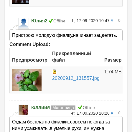
0
Юлия2
Чт, 17.09.2020 10:47
#
Offline
Пристрою молодую фиалку,начинает зацветать.
Comment Upload:
Прикрепленный
Предпросмотр
файл
Размер
1.74 МБ
20200912_131557.jpg
юллиия
Мастерица
Offline
0
Чт, 17.09.2020 20:26
#
Отдам бесплатно фиалки..совсем некогда за
ними ухаживать .в умелые руки, им нужна