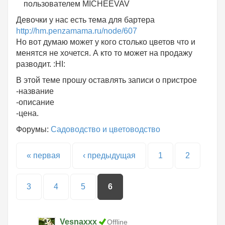
пользователем
MICHEEVAV
Девочки у нас есть тема для бартера
http://hm.penzamama.ru/node/607
Но вот думаю может у кого столько цветов что и
менятся не хочется. А кто то может на продажу
разводит. :HI:
В этой теме прошу оставлять записи о пристрое
-название
-описание
-цена.
Форумы:
Садоводство и цветоводство
Страницы
« первая
‹ предыдущая
1
2
3
4
5
6
Vesnaxxx
Offline