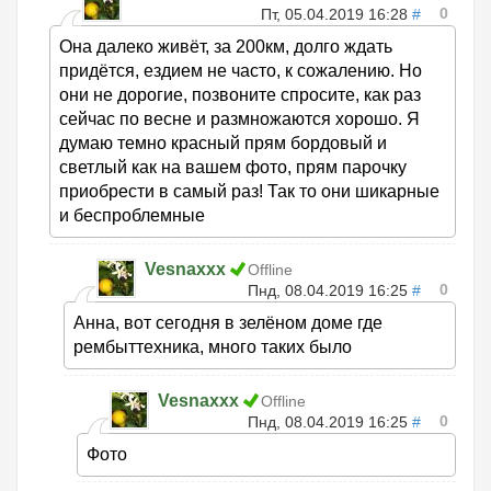
0
Пт, 05.04.2019 16:28
#
Она далеко живёт, за 200км, долго ждать
придётся, ездием не часто, к сожалению. Но
они не дорогие, позвоните спросите, как раз
сейчас по весне и размножаются хорошо. Я
думаю темно красный прям бордовый и
светлый как на вашем фото, прям парочку
приобрести в самый раз! Так то они шикарные
и беспроблемные
Vesnaxxx
Offline
0
Пнд, 08.04.2019 16:25
#
Анна, вот сегодня в зелёном доме где
рембыттехника, много таких было
Vesnaxxx
Offline
0
Пнд, 08.04.2019 16:25
#
Фото