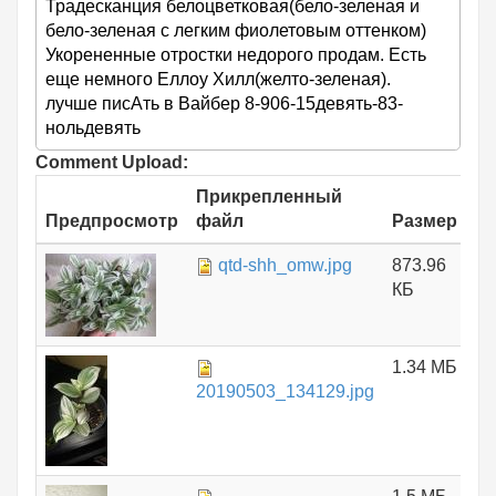
Традесканция белоцветковая(бело-зеленая и
бело-зеленая с легким фиолетовым оттенком)
Укорененные отростки недорого продам. Есть
еще немного Еллоу Хилл(желто-зеленая).
лучше писАть в Вайбер 8-906-15девять-83-
нольдевять
Comment Upload:
Прикрепленный
Предпросмотр
файл
Размер
qtd-shh_omw.jpg
873.96
КБ
1.34 МБ
20190503_134129.jpg