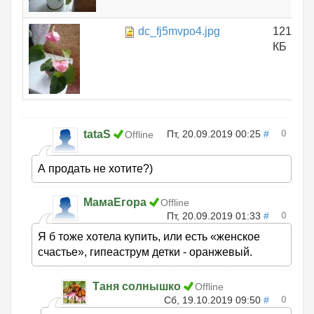
dc_fj5mvpo4.jpg
121.14
КБ
0
tataS
Пт, 20.09.2019 00:25
#
Offline
А продать не хотите?)
МамаЕгора
Offline
0
Пт, 20.09.2019 01:33
#
Я б тоже хотела купить, или есть «женское
счастье», гипеаструм детки - оранжевый.
Таня солнышко
Offline
0
Сб, 19.10.2019 09:50
#