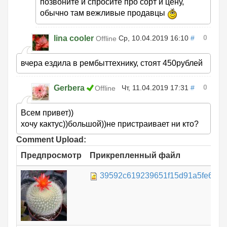
позвоните и спросите про сорт и цену,
обычно там вежливые продавцы
0
lina cooler
Ср, 10.04.2019 16:10
#
Offline
вчера ездила в рембыттехнику, стоят 450рублей
0
Gerbera
Чт, 11.04.2019 17:31
#
Offline
Всем привет))
хочу кактус))большой))не пристраивает ни кто?
Comment Upload:
Предпросмотр
Прикрепленный файл
39592c619239651f15d91a5fe6a9cc