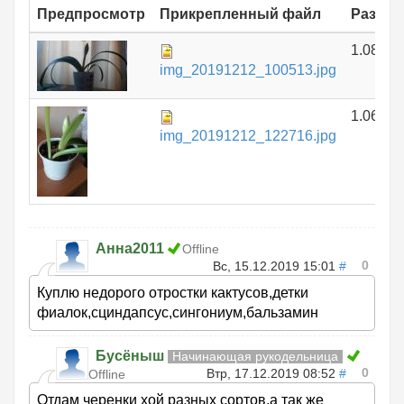
Предпросмотр
Прикрепленный файл
Размер
1.08 МБ
img_20191212_100513.jpg
1.06 МБ
img_20191212_122716.jpg
Анна2011
Offline
0
Вс, 15.12.2019 15:01
#
Куплю недорого отростки кактусов,детки
фиалок,сциндапсус,сингониум,бальзамин
Бусёныш
Начинающая рукодельница
0
Втр, 17.12.2019 08:52
#
Offline
Отдам черенки хой разных сортов,а так же