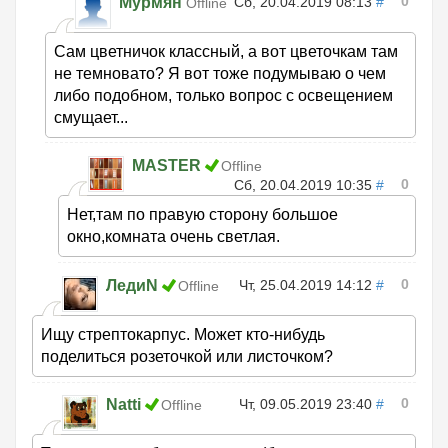
0
Мурмян
Сб, 20.04.2019 08:13
#
Offline
Сам цветничок классный, а вот цветочкам там
не темновато? Я вот тоже подумываю о чем
либо подобном, только вопрос с освещением
смущает...
MASTER
Offline
0
Сб, 20.04.2019 10:35
#
Нет,там по правую сторону большое
окно,комната очень светлая.
0
ЛедиN
Чт, 25.04.2019 14:12
#
Offline
Ищу стрептокарпус. Может кто-нибудь
поделиться розеточкой или листочком?
0
Natti
Чт, 09.05.2019 23:40
#
Offline