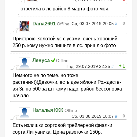
ответила в лс.район 8 марта.фото мои.
0
Daria2691
Ср, 03.07.2019 20:05
#
Offline
Пристрою Золотой ус с усами, очень хороший.
250 р. кому нужно пишите в лс. пришлю фото
Ленуса
Offline
1
Пнд, 29.07.2019 22:25
#
Немного не по теме. но тоже
растения)))Девочки, есть две яблони Рождеств-
ая 3г, по 500 за шт кому надо, район бессоновка
начало
Наталья ККК
Offline
0
Сб, 03.08.2019 18:07
#
Есть излишки сортовой трейлерной фиалки
сорта Литуаника. Цена разеточки 150р.