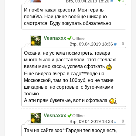
1
Втр, 09.04.2019 18:26
#
И почём такая красота. Моя герань
погибла. Наицлице вообще шикарно
смотрятся. Буду покупать обязательно
Vesnaxxx
Offline
0
Втр, 09.04.2019 18:36
#
Оксана, не успела посмотреть, товара
много было и расставляли, этот стеллаж
везли мимо кассы, успела сфоткать
Ещё видела вчера в садо***воде на
Московской, там по 100руб, но не такие
шикарные, но сортовые, с бутончиками
только.
А эти прям букетные, вот и сфоткала
Vesnaxxx
Offline
0
Втр, 09.04.2019 18:38
#
Там на сайте зоо**Гарден тел вроде есть,