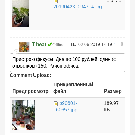
1.5 МБ
20190423_094714.jpg
0
T-bear
Вс, 02.06.2019 14:19
#
Offline
Пристрою фикусы. Два по 100 рублей, один (с
отростком) 150. Район офиса.
Comment Upload:
Прикрепленный
Предпросмотр
файл
Размер
p90601-
189.97
160657.jpg
КБ