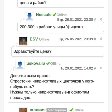
цена и район?
Nescafe
Offline
0
Втр, 26.01.2021 23:30
#
200-300.в районе улицы Урицкого.
0
ESV
Ср, 26.05.2021 23:39
#
Offline
Здравствуйте цена?
uskovaira
Offline
0
Пт, 29.01.2021 14:02
#
Девочки всем привет.
Отросточки неприхотливых цветочков у кого-
нибудь есть?
Нужны только неприхотливые-в офис-там
прохладно.
юллиия
Мастерица
Offline