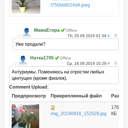
f750bb8024d4.jpeg
МамаЕгора
Offline
0
Пт, 20.09.2019 01:34
#
Уже продали?
Натка1705
Offline
0
Ср, 18.09.2019 15:29
#
Антуриумы. Поменяюсь на отростки любых
цветущих (кроме фиалок).
Comment Upload:
Предпросмотр
Прикрепленный файл
Размер
176.06
img_20190918_152528.jpg
КБ