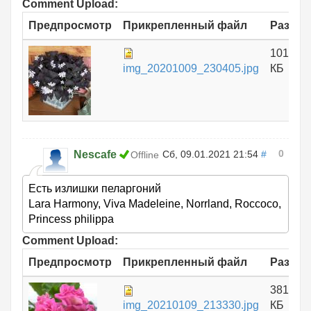
Comment Upload:
Предпросмотр
Прикрепленный файл
Размер
1012.43
img_20201009_230405.jpg
КБ
0
Nescafe
Сб, 09.01.2021 21:54
#
Offline
Есть излишки пеларгоний
Lara Harmony, Viva Madeleine, Norrland, Roccoco,
Princess philippa
Comment Upload:
Предпросмотр
Прикрепленный файл
Размер
381.24
img_20210109_213330.jpg
КБ