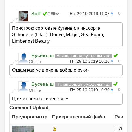
0
SolT
Вс, 20.10.2019 11:07
#
Offline
Пристрою сортовые бугенвиллии..сорта
Silhouette (Lilac), Donyo, Magic, Sea Foam,
Limberlost Beauty
Бусёныш
Начинающая рукодельница
0
Пт, 25.10.2019 10:26
#
Offline
Отдам кактус в очень добрые руки)
Бусёныш
Начинающая рукодельница
0
Пт, 25.10.2019 10:30
#
Offline
Цветет нежно-сиреневым
Comment Upload:
Предпросмотр
Прикрепленный файл
Размер
1.76 МБ