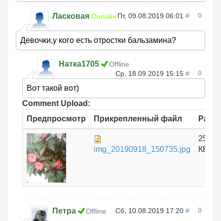
0
Ласковая
Пт, 09.08.2019 06:01
#
Онлайн
Девочки,у кого есть отростки бальзамина?
Натка1705
Offline
0
Ср, 18.09.2019 15:15
#
Вот такой вот)
Comment Upload:
Предпросмотр
Прикрепленный файл
Разм
253.4
img_20190918_150735.jpg
КБ
0
Петра
Сб, 10.08.2019 17:20
#
Offline