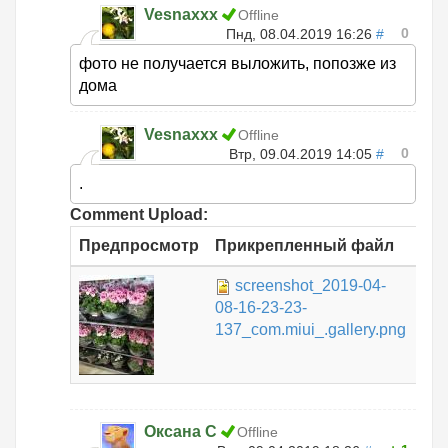
Vesnaxxx
Offline
0
Пнд, 08.04.2019 16:26
#
фото не получается выложить, попозже из
дома
Vesnaxxx
Offline
0
Втр, 09.04.2019 14:05
#
.
Comment Upload:
Предпросмотр
Прикрепленный файл
Ра
screenshot_2019-04-
266
08-16-23-23-
КБ
137_com.miui_.gallery.png
Оксана С
Offline