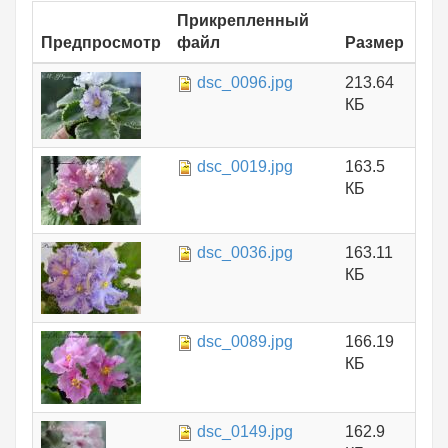
Прикрепленный
Предпросмотр
файл
Размер
dsc_0096.jpg
213.64
КБ
dsc_0019.jpg
163.5
КБ
dsc_0036.jpg
163.11
КБ
dsc_0089.jpg
166.19
КБ
dsc_0149.jpg
162.9