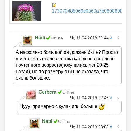
173070488069c0b60a7b080869f131c4
0
Natti
Чт, 11.04.2019 22:44
#
Offline
А насколько большой он должен быть? Просто
у меня есть около десятка кактусов довольно
почтенного возраста(покупались лет 20-25
назад), но по размеру я бы не сказала, что
очень большие.
Gerbera
Offline
0
Чт, 11.04.2019 22:46
#
Нууу ,примерно с кулак или больше
Natti
Offline
0
Чт, 11.04.2019 23:03
#