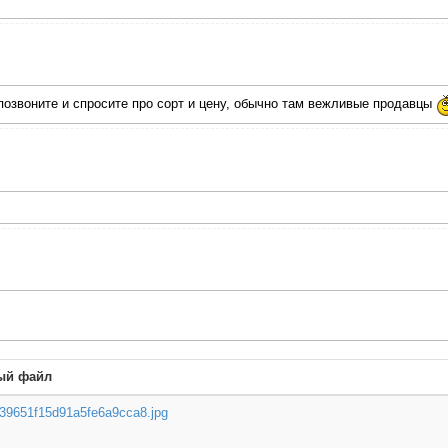
 позвоните и спросите про сорт и цену, обычно там вежливые продавцы
ый файл
39651f15d91a5fe6a9cca8.jpg