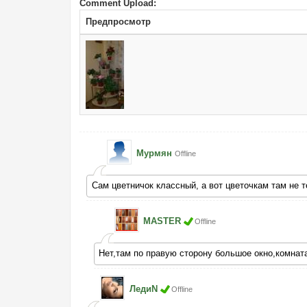
Comment Upload:
Предпросмотр
Мурмян
Offline
Сам цветничок классный, а вот цветочкам там не 
MASTER
Offline
Нет,там по правую сторону большое окно,комнат
ЛедиN
Offline