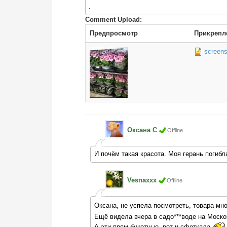
.
Comment Upload:
Предпросмотр
Прикрепл
screens
Оксана С
Offline
И почём такая красота. Моя герань погиб
Vesnaxxx
Offline
Оксана, не успела посмотреть, товара мн
Ещё видела вчера в садо***воде на Москов
А эти прям букетные, вот и сфоткала