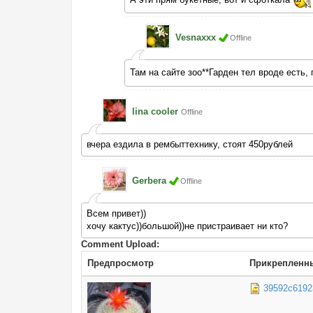
Vesnaxxx
Offline
Там на сайте зоо**Гарден тел вроде есть,
lina cooler
Offline
вчера ездила в рембыттехнику, стоят 450рублей
Gerbera
Offline
Всем привет))
хочу кактус))большой))не пристраивает ни кто?
Comment Upload:
Предпросмотр
Прикрепленн
39592c6192