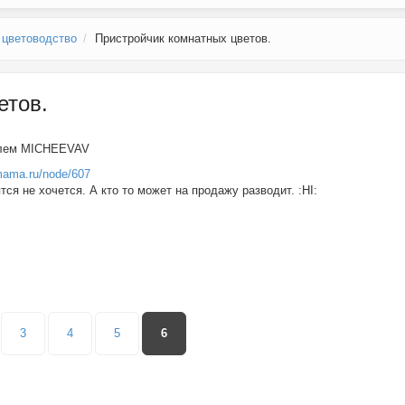
 цветоводство
Пристройчик комнатных цветов.
етов.
елем
MICHEEVAV
mama.ru/node/607
ся не хочется. А кто то может на продажу разводит. :HI:
3
4
5
6