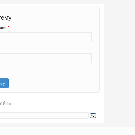
тему
теля
*
САЙТЕ