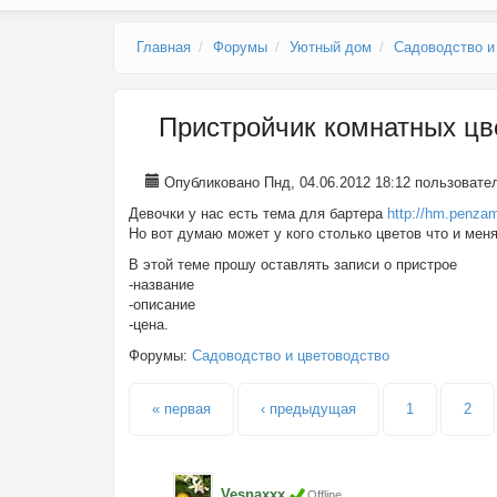
Главное меню
Главная
Форумы
Уютный дом
Садоводство и
Пристройчик комнатных цв
Опубликовано Пнд, 04.06.2012 18:12 пользоват
Девочки у нас есть тема для бартера
http://hm.penza
Но вот думаю может у кого столько цветов что и менят
В этой теме прошу оставлять записи о пристрое
-название
-описание
-цена.
Форумы:
Садоводство и цветоводство
Страницы
« первая
‹ предыдущая
1
2
Vesnaxxx
Offline