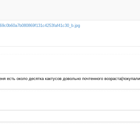
69c0b60a7b080869f131c4253faf41c30_b.jpg
я есть около десятка кактусов довольно почтенного возраста(покупались