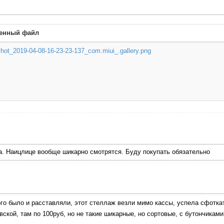
енный файл
hot_2019-04-08-16-23-23-137_com.miui_.gallery.png
ла. Наицлице вообще шикарно смотрятся. Буду покупать обязательно
ого было и расставляли, этот стеллаж везли мимо кассы, успела сфотк
ской, там по 100руб, но не такие шикарные, но сортовые, с бутончиками