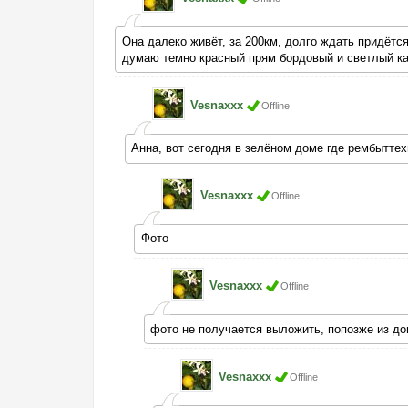
Она далеко живёт, за 200км, долго ждать придётся
думаю темно красный прям бордовый и светлый ка
Vesnaxxx
Offline
Анна, вот сегодня в зелёном доме где рембыттех
Vesnaxxx
Offline
Фото
Vesnaxxx
Offline
фото не получается выложить, попозже из д
Vesnaxxx
Offline