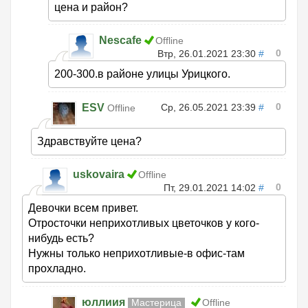
цена и район?
Nescafe
Offline
0
Втр, 26.01.2021 23:30
#
200-300.в районе улицы Урицкого.
0
ESV
Ср, 26.05.2021 23:39
#
Offline
Здравствуйте цена?
uskovaira
Offline
0
Пт, 29.01.2021 14:02
#
Девочки всем привет.
Отросточки неприхотливых цветочков у кого-
нибудь есть?
Нужны только неприхотливые-в офис-там
прохладно.
юллиия
Мастерица
Offline