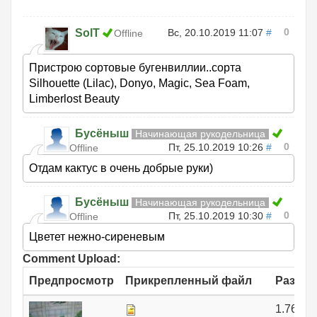
0
SolT
Вс, 20.10.2019 11:07
#
Offline
Пристрою сортовые бугенвиллии..сорта
Silhouette (Lilac), Donyo, Magic, Sea Foam,
Limberlost Beauty
Бусёныш
Начинающая рукодельница
0
Пт, 25.10.2019 10:26
#
Offline
Отдам кактус в очень добрые руки)
Бусёныш
Начинающая рукодельница
0
Пт, 25.10.2019 10:30
#
Offline
Цветет нежно-сиреневым
Comment Upload:
Предпросмотр
Прикрепленный файл
Размер
1.76 МБ