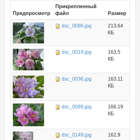
Прикрепленный
Предпросмотр
файл
Размер
dsc_0096.jpg
213.64
КБ
dsc_0019.jpg
163.5
КБ
dsc_0036.jpg
163.11
КБ
dsc_0089.jpg
166.19
КБ
dsc_0149.jpg
162.9