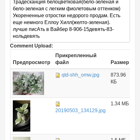
Традесканция белоцветковая(бело-зеленая и
бело-зеленая с легким фиолетовым оттенком)
Укорененные отростки недорого продам. Есть
еще немного Еллоу Хилл(желто-зеленая).
лучше писАть в Вайбер 8-906-15девять-83-
нольдевять
Comment Upload:
Прикрепленный
Предпросмотр
файл
Размер
qtd-shh_omw.jpg
873.96
КБ
1.34 МБ
20190503_134129.jpg