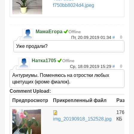
f750bb8024d4.jpeg
МамаЕгора
Offline
0
Пт, 20.09.2019 01:34
#
Уже продали?
Натка1705
Offline
0
Ср, 18.09.2019 15:29
#
Антуриумы. Поменяюсь на отростки любых
цветущих (кроме фиалок).
Comment Upload:
Предпросмотр
Прикрепленный файл
Размер
176.06
img_20190918_152528.jpg
КБ