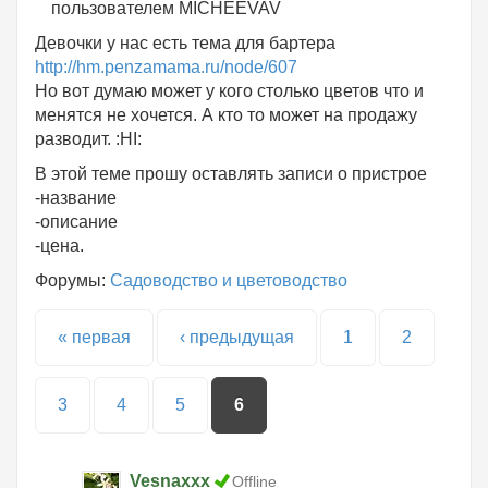
пользователем
MICHEEVAV
Девочки у нас есть тема для бартера
http://hm.penzamama.ru/node/607
Но вот думаю может у кого столько цветов что и
менятся не хочется. А кто то может на продажу
разводит. :HI:
В этой теме прошу оставлять записи о пристрое
-название
-описание
-цена.
Форумы:
Садоводство и цветоводство
Страницы
« первая
‹ предыдущая
1
2
3
4
5
6
Vesnaxxx
Offline