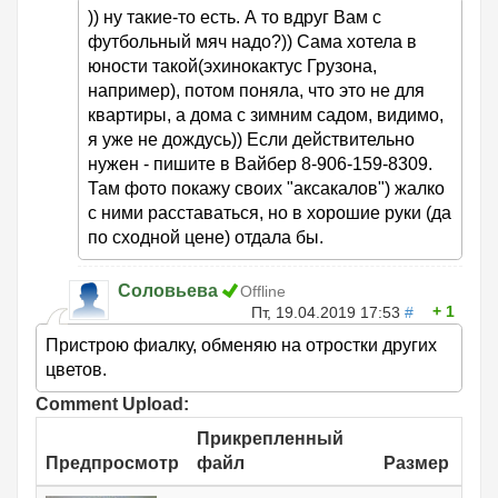
)) ну такие-то есть. А то вдруг Вам с
футбольный мяч надо?)) Сама хотела в
юности такой(эхинокактус Грузона,
например), потом поняла, что это не для
квартиры, а дома с зимним садом, видимо,
я уже не дождусь)) Если действительно
нужен - пишите в Вайбер 8-906-159-8309.
Там фото покажу своих "аксакалов") жалко
с ними расставаться, но в хорошие руки (да
по сходной цене) отдала бы.
Соловьева
Offline
1
Пт, 19.04.2019 17:53
#
Пристрою фиалку, обменяю на отростки других
цветов.
Comment Upload:
Прикрепленный
Предпросмотр
файл
Размер