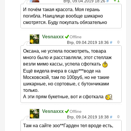
1
Втр, 09.04.2019 18:26
#
И почём такая красота. Моя герань
погибла. Наицлице вообще шикарно
смотрятся. Буду покупать обязательно
Vesnaxxx
Offline
0
Втр, 09.04.2019 18:36
#
Оксана, не успела посмотреть, товара
много было и расставляли, этот стеллаж
везли мимо кассы, успела сфоткать
Ещё видела вчера в садо***воде на
Московской, там по 100руб, но не такие
шикарные, но сортовые, с бутончиками
только.
А эти прям букетные, вот и сфоткала
Vesnaxxx
Offline
0
Втр, 09.04.2019 18:38
#
Там на сайте зоо**Гарден тел вроде есть,