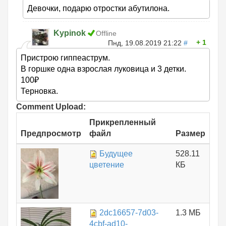
Девочки, подарю отростки абутилона.
Kypinok
Offline
1
Пнд, 19.08.2019 21:22
#
Пристрою гиппеаструм.
В горшке одна взрослая луковица и 3 детки.
100₽
Терновка.
Comment Upload:
Прикрепленный
Предпросмотр
файл
Размер
Будущее
528.11
цветение
КБ
2dc16657-7d03-
1.3 МБ
4cbf-ad10-