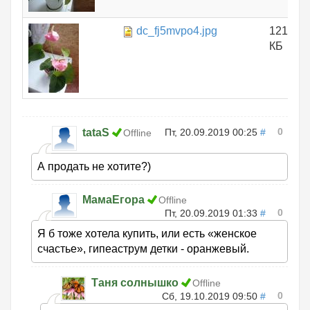
dc_fj5mvpo4.jpg
121.14
КБ
0
tataS
Пт, 20.09.2019 00:25
#
Offline
А продать не хотите?)
МамаЕгора
Offline
0
Пт, 20.09.2019 01:33
#
Я б тоже хотела купить, или есть «женское
счастье», гипеаструм детки - оранжевый.
Таня солнышко
Offline
0
Сб, 19.10.2019 09:50
#