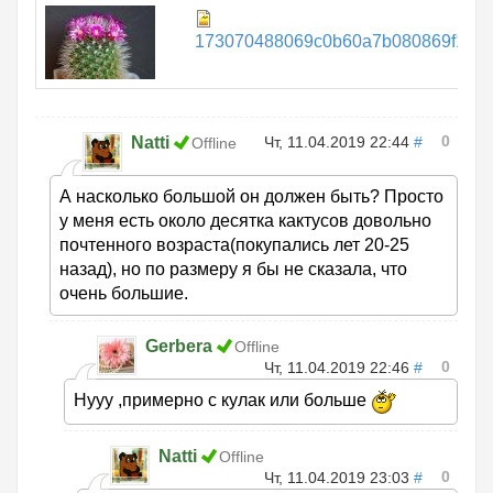
173070488069c0b60a7b080869f131c4
0
Natti
Чт, 11.04.2019 22:44
#
Offline
А насколько большой он должен быть? Просто
у меня есть около десятка кактусов довольно
почтенного возраста(покупались лет 20-25
назад), но по размеру я бы не сказала, что
очень большие.
Gerbera
Offline
0
Чт, 11.04.2019 22:46
#
Нууу ,примерно с кулак или больше
Natti
Offline
0
Чт, 11.04.2019 23:03
#