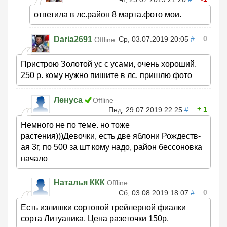
ответила в лс.район 8 марта.фото мои.
0
Daria2691
Ср, 03.07.2019 20:05
#
Offline
Пристрою Золотой ус с усами, очень хороший.
250 р. кому нужно пишите в лс. пришлю фото
Ленуса
Offline
1
Пнд, 29.07.2019 22:25
#
Немного не по теме. но тоже
растения)))Девочки, есть две яблони Рождеств-
ая 3г, по 500 за шт кому надо, район бессоновка
начало
Наталья ККК
Offline
0
Сб, 03.08.2019 18:07
#
Есть излишки сортовой трейлерной фиалки
сорта Литуаника. Цена разеточки 150р.