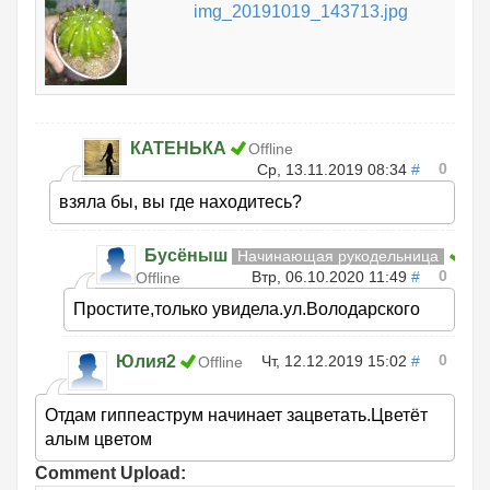
img_20191019_143713.jpg
КАТЕНЬКА
Offline
0
Ср, 13.11.2019 08:34
#
взяла бы, вы где находитесь?
Бусёныш
Начинающая рукодельница
0
Втр, 06.10.2020 11:49
#
Offline
Простите,только увидела.ул.Володарского
0
Юлия2
Чт, 12.12.2019 15:02
#
Offline
Отдам гиппеаструм начинает зацветать.Цветёт
алым цветом
Comment Upload: