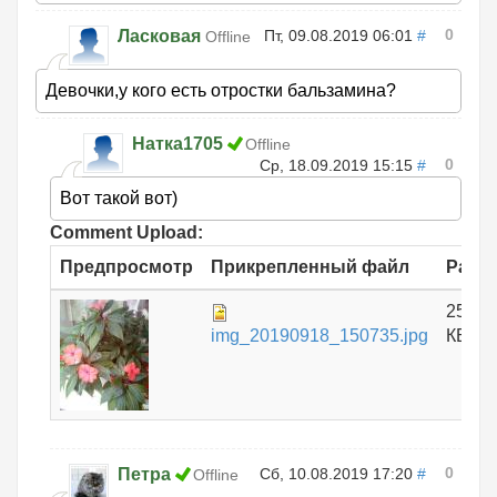
0
Ласковая
Пт, 09.08.2019 06:01
#
Offline
Девочки,у кого есть отростки бальзамина?
Натка1705
Offline
0
Ср, 18.09.2019 15:15
#
Вот такой вот)
Comment Upload:
Предпросмотр
Прикрепленный файл
Разм
253.4
img_20190918_150735.jpg
КБ
0
Петра
Сб, 10.08.2019 17:20
#
Offline