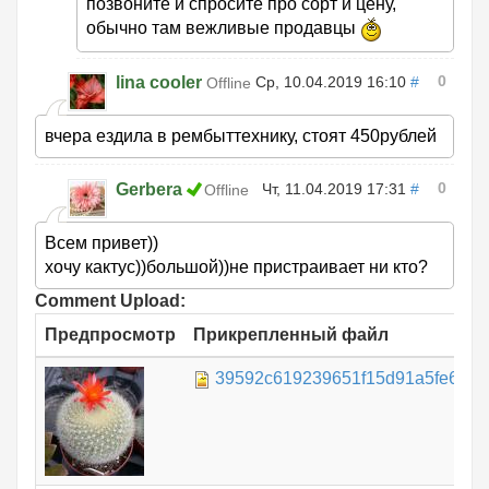
позвоните и спросите про сорт и цену,
обычно там вежливые продавцы
0
lina cooler
Ср, 10.04.2019 16:10
#
Offline
вчера ездила в рембыттехнику, стоят 450рублей
0
Gerbera
Чт, 11.04.2019 17:31
#
Offline
Всем привет))
хочу кактус))большой))не пристраивает ни кто?
Comment Upload:
Предпросмотр
Прикрепленный файл
39592c619239651f15d91a5fe6a9cc