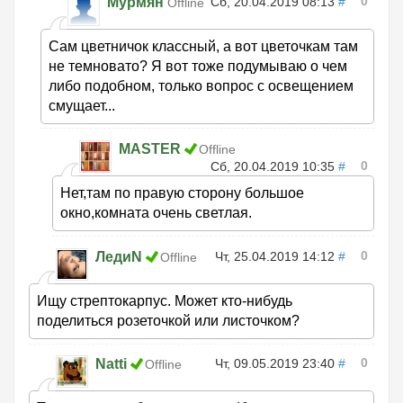
0
Мурмян
Сб, 20.04.2019 08:13
#
Offline
Сам цветничок классный, а вот цветочкам там
не темновато? Я вот тоже подумываю о чем
либо подобном, только вопрос с освещением
смущает...
MASTER
Offline
0
Сб, 20.04.2019 10:35
#
Нет,там по правую сторону большое
окно,комната очень светлая.
0
ЛедиN
Чт, 25.04.2019 14:12
#
Offline
Ищу стрептокарпус. Может кто-нибудь
поделиться розеточкой или листочком?
0
Natti
Чт, 09.05.2019 23:40
#
Offline