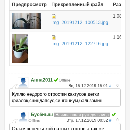
Предпросмотр
Прикрепленный файл
Размер
1.08 МБ
img_20191212_100513.jpg
1.06 МБ
img_20191212_122716.jpg
Анна2011
Offline
0
Вс, 15.12.2019 15:01
#
Куплю недорого отростки кактусов,детки
фиалок,сциндапсус,сингониум,бальзамин
Бусёныш
Начинающая рукодельница
0
Втр, 17.12.2019 08:52
#
Offline
Отдам черенки хой разных сортов,а так же