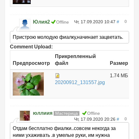
0
Юлия2
Чт, 17.09.2020 10:47
#
Offline
Пристрою молодую фиалку,начинает зацветать.
Comment Upload:
Прикрепленный
Предпросмотр
файл
Размер
1.74 МБ
20200912_131557.jpg
юллиия
Мастерица
Offline
0
Чт, 17.09.2020 20:26
#
Отдам бесплатно фиалки..совсем некогда за
ними ухаживать .в умелые руки, им нужна