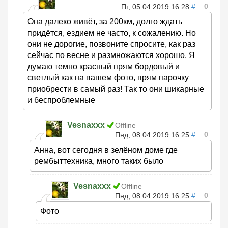
0
Пт, 05.04.2019 16:28
#
Она далеко живёт, за 200км, долго ждать
придётся, ездием не часто, к сожалению. Но
они не дорогие, позвоните спросите, как раз
сейчас по весне и размножаются хорошо. Я
думаю темно красный прям бордовый и
светлый как на вашем фото, прям парочку
приобрести в самый раз! Так то они шикарные
и беспроблемные
Vesnaxxx
Offline
0
Пнд, 08.04.2019 16:25
#
Анна, вот сегодня в зелёном доме где
рембыттехника, много таких было
Vesnaxxx
Offline
0
Пнд, 08.04.2019 16:25
#
Фото