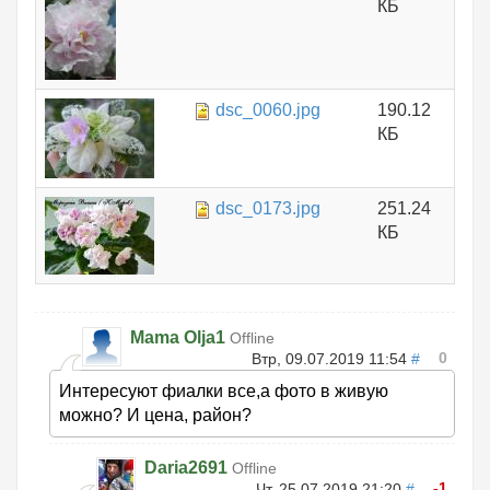
КБ
dsc_0060.jpg
190.12
КБ
dsc_0173.jpg
251.24
КБ
Mama Olja1
Offline
0
Втр, 09.07.2019 11:54
#
Интересуют фиалки все,а фото в живую
можно? И цена, район?
Daria2691
Offline
-1
Чт, 25.07.2019 21:20
#