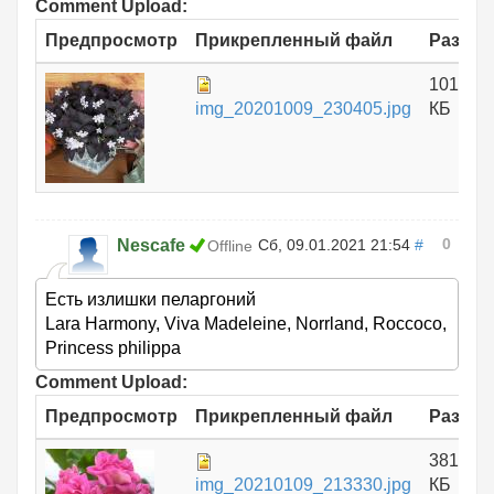
Comment Upload:
Предпросмотр
Прикрепленный файл
Размер
1012.43
img_20201009_230405.jpg
КБ
0
Nescafe
Сб, 09.01.2021 21:54
#
Offline
Есть излишки пеларгоний
Lara Harmony, Viva Madeleine, Norrland, Roccoco,
Princess philippa
Comment Upload:
Предпросмотр
Прикрепленный файл
Размер
381.24
img_20210109_213330.jpg
КБ