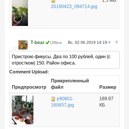
1.5 МБ
20190423_094714.jpg
0
T-bear
Вс, 02.06.2019 14:19
#
Offline
Пристрою фикусы. Два по 100 рублей, один (с
отростком) 150. Район офиса.
Comment Upload:
Прикрепленный
Предпросмотр
файл
Размер
p90601-
189.97
160657.jpg
КБ