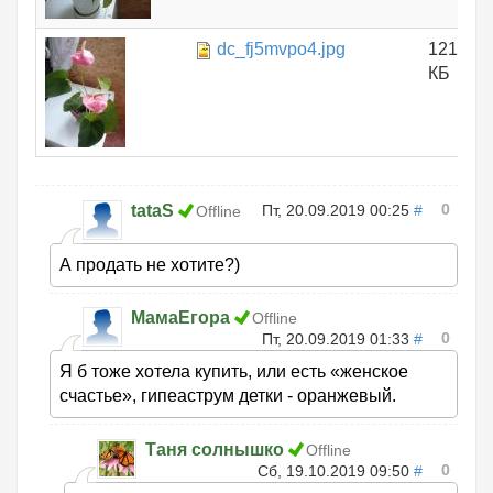
dc_fj5mvpo4.jpg
121.14
КБ
0
tataS
Пт, 20.09.2019 00:25
#
Offline
А продать не хотите?)
МамаЕгора
Offline
0
Пт, 20.09.2019 01:33
#
Я б тоже хотела купить, или есть «женское
счастье», гипеаструм детки - оранжевый.
Таня солнышко
Offline
0
Сб, 19.10.2019 09:50
#