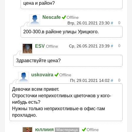
цена и район?
Nescafe
Offline
0
Втр, 26.01.2021 23:30
#
200-300.в районе улицы Урицкого.
0
ESV
Ср, 26.05.2021 23:39
#
Offline
Здравствуйте цена?
uskovaira
Offline
0
Пт, 29.01.2021 14:02
#
Девочки всем привет.
Отросточки неприхотливых цветочков у кого-
нибудь есть?
Нужны только неприхотливые-в офис-там
прохладно.
юллиия
Мастерица
Offline