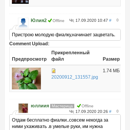
0
Юлия2
Чт, 17.09.2020 10:47
#
Offline
Пристрою молодую фиалку,начинает зацветать.
Comment Upload:
Прикрепленный
Предпросмотр
файл
Размер
1.74 МБ
20200912_131557.jpg
юллиия
Мастерица
Offline
0
Чт, 17.09.2020 20:26
#
Отдам бесплатно фиалки..совсем некогда за
ними ухаживать .в умелые руки, им нужна