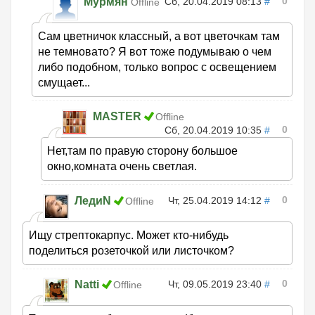
0
Мурмян
Сб, 20.04.2019 08:13
#
Offline
Сам цветничок классный, а вот цветочкам там
не темновато? Я вот тоже подумываю о чем
либо подобном, только вопрос с освещением
смущает...
MASTER
Offline
0
Сб, 20.04.2019 10:35
#
Нет,там по правую сторону большое
окно,комната очень светлая.
0
ЛедиN
Чт, 25.04.2019 14:12
#
Offline
Ищу стрептокарпус. Может кто-нибудь
поделиться розеточкой или листочком?
0
Natti
Чт, 09.05.2019 23:40
#
Offline