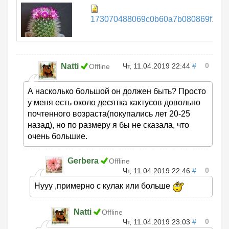
173070488069c0b60a7b080869f131c4
0
Natti
Чт, 11.04.2019 22:44
#
Offline
А насколько большой он должен быть? Просто
у меня есть около десятка кактусов довольно
почтенного возраста(покупались лет 20-25
назад), но по размеру я бы не сказала, что
очень большие.
Gerbera
Offline
0
Чт, 11.04.2019 22:46
#
Нууу ,примерно с кулак или больше
Natti
Offline
0
Чт, 11.04.2019 23:03
#