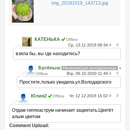
img_20191019_143713.jpg
КАТЕНЬКА
Offline
0
Ср, 13.11.2019 08:34
#
взяла бы, вы где находитесь?
Бусёныш
Начинающая рукодельница
0
Втр, 06.10.2020 11:49
#
Offline
Простите,только увидела.ул.Володарского
0
Юлия2
Чт, 12.12.2019 15:02
#
Offline
Отдам гиппеаструм начинает зацветать.Цветёт
алым цветом
Comment Upload: