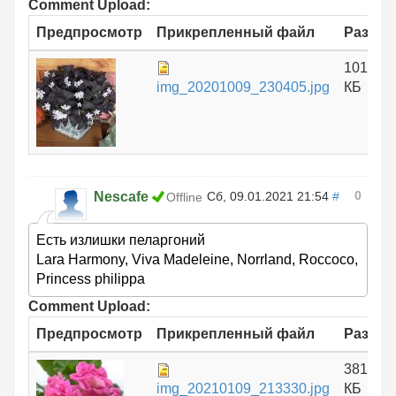
Comment Upload:
Предпросмотр
Прикрепленный файл
Размер
1012.43
img_20201009_230405.jpg
КБ
0
Nescafe
Сб, 09.01.2021 21:54
#
Offline
Есть излишки пеларгоний
Lara Harmony, Viva Madeleine, Norrland, Roccoco,
Princess philippa
Comment Upload:
Предпросмотр
Прикрепленный файл
Размер
381.24
img_20210109_213330.jpg
КБ