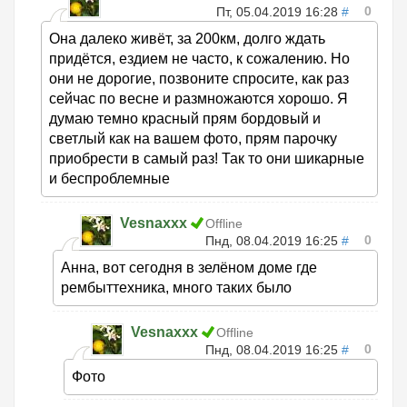
0
Пт, 05.04.2019 16:28
#
Она далеко живёт, за 200км, долго ждать
придётся, ездием не часто, к сожалению. Но
они не дорогие, позвоните спросите, как раз
сейчас по весне и размножаются хорошо. Я
думаю темно красный прям бордовый и
светлый как на вашем фото, прям парочку
приобрести в самый раз! Так то они шикарные
и беспроблемные
Vesnaxxx
Offline
0
Пнд, 08.04.2019 16:25
#
Анна, вот сегодня в зелёном доме где
рембыттехника, много таких было
Vesnaxxx
Offline
0
Пнд, 08.04.2019 16:25
#
Фото