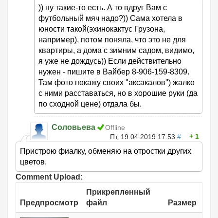
)) ну такие-то есть. А то вдруг Вам с
футбольный мяч надо?)) Сама хотела в
юности такой(эхинокактус Грузона,
например), потом поняла, что это не для
квартиры, а дома с зимним садом, видимо,
я уже не дождусь)) Если действительно
нужен - пишите в Вайбер 8-906-159-8309.
Там фото покажу своих "аксакалов") жалко
с ними расставаться, но в хорошие руки (да
по сходной цене) отдала бы.
Соловьева
Offline
1
Пт, 19.04.2019 17:53
#
Пристрою фиалку, обменяю на отростки других
цветов.
Comment Upload:
Прикрепленный
Предпросмотр
файл
Размер