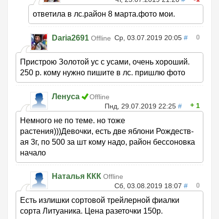
ответила в лс.район 8 марта.фото мои.
0
Daria2691
Ср, 03.07.2019 20:05
#
Offline
Пристрою Золотой ус с усами, очень хороший.
250 р. кому нужно пишите в лс. пришлю фото
Ленуса
Offline
1
Пнд, 29.07.2019 22:25
#
Немного не по теме. но тоже
растения)))Девочки, есть две яблони Рождеств-
ая 3г, по 500 за шт кому надо, район бессоновка
начало
Наталья ККК
Offline
0
Сб, 03.08.2019 18:07
#
Есть излишки сортовой трейлерной фиалки
сорта Литуаника. Цена разеточки 150р.