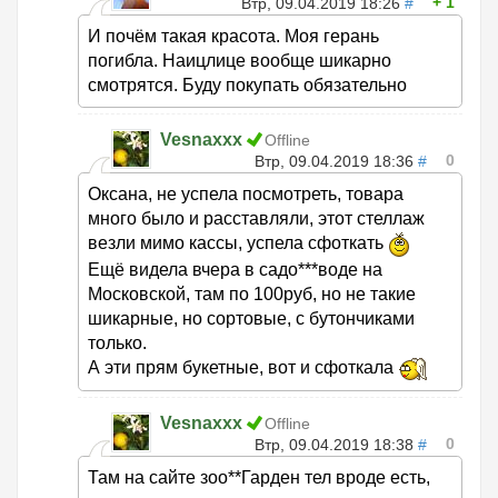
1
Втр, 09.04.2019 18:26
#
И почём такая красота. Моя герань
погибла. Наицлице вообще шикарно
смотрятся. Буду покупать обязательно
Vesnaxxx
Offline
0
Втр, 09.04.2019 18:36
#
Оксана, не успела посмотреть, товара
много было и расставляли, этот стеллаж
везли мимо кассы, успела сфоткать
Ещё видела вчера в садо***воде на
Московской, там по 100руб, но не такие
шикарные, но сортовые, с бутончиками
только.
А эти прям букетные, вот и сфоткала
Vesnaxxx
Offline
0
Втр, 09.04.2019 18:38
#
Там на сайте зоо**Гарден тел вроде есть,