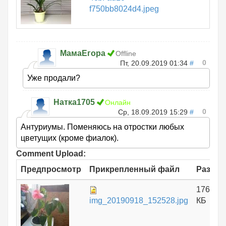
f750bb8024d4.jpeg
МамаЕгора
Offline
0
Пт, 20.09.2019 01:34
#
Уже продали?
Натка1705
Онлайн
0
Ср, 18.09.2019 15:29
#
Антуриумы. Поменяюсь на отростки любых
цветущих (кроме фиалок).
Comment Upload:
Предпросмотр
Прикрепленный файл
Размер
176.06
img_20190918_152528.jpg
КБ