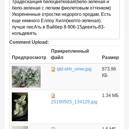
Традесканция белоцветковая(бело-зеленая и
бело-зеленая с легким фиолетовым оттенком)
Укорененные отростки недорого продам. Есть
еще немного Еллоу Хилл(желто-зеленая).
лучше писАть в Вайбер 8-906-15девять-83-
нольдевять
Comment Upload:
Прикрепленный
Предпросмотр
файл
Размер
qtd-shh_omw.jpg
873.96
КБ
1.34 МБ
20190503_134129.jpg