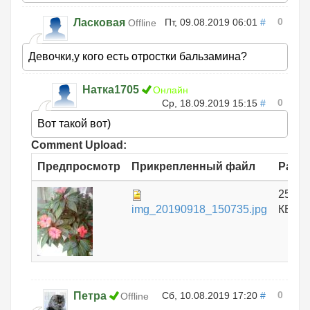
0
Ласковая
Пт, 09.08.2019 06:01
#
Offline
Девочки,у кого есть отростки бальзамина?
Натка1705
Онлайн
0
Ср, 18.09.2019 15:15
#
Вот такой вот)
Comment Upload:
Предпросмотр
Прикрепленный файл
Разм
253.4
img_20190918_150735.jpg
КБ
0
Петра
Сб, 10.08.2019 17:20
#
Offline