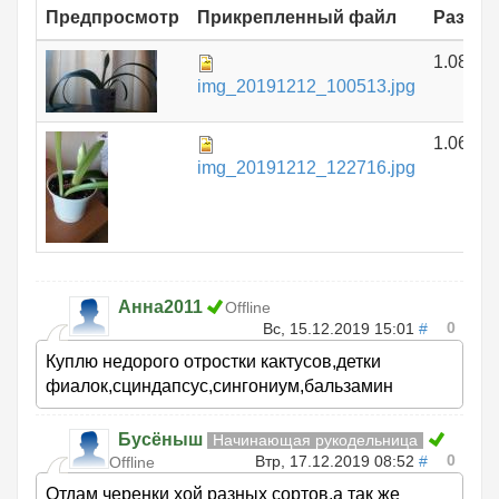
Предпросмотр
Прикрепленный файл
Размер
1.08 МБ
img_20191212_100513.jpg
1.06 МБ
img_20191212_122716.jpg
Анна2011
Offline
0
Вс, 15.12.2019 15:01
#
Куплю недорого отростки кактусов,детки
фиалок,сциндапсус,сингониум,бальзамин
Бусёныш
Начинающая рукодельница
0
Втр, 17.12.2019 08:52
#
Offline
Отдам черенки хой разных сортов,а так же