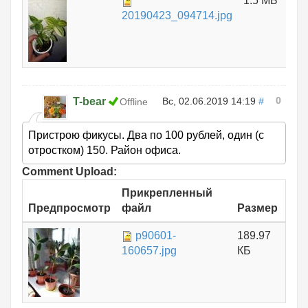
1.5 МБ
20190423_094714.jpg
0
T-bear
Вс, 02.06.2019 14:19
#
Offline
Пристрою фикусы. Два по 100 рублей, один (с
отростком) 150. Район офиса.
Comment Upload:
Прикрепленный
Предпросмотр
файл
Размер
p90601-
189.97
160657.jpg
КБ