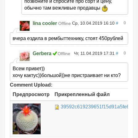
позвоните и спросите про сорт и цену,
обычно там вежливые продавцы
0
lina cooler
Ср, 10.04.2019 16:10
#
Offline
вчера ездила в рембыттехнику, стоят 450рублей
0
Gerbera
Чт, 11.04.2019 17:31
#
Offline
Всем привет))
хочу кактус))большой))не пристраивает ни кто?
Comment Upload:
Предпросмотр
Прикрепленный файл
39592c619239651f15d91a5fe6a9cc