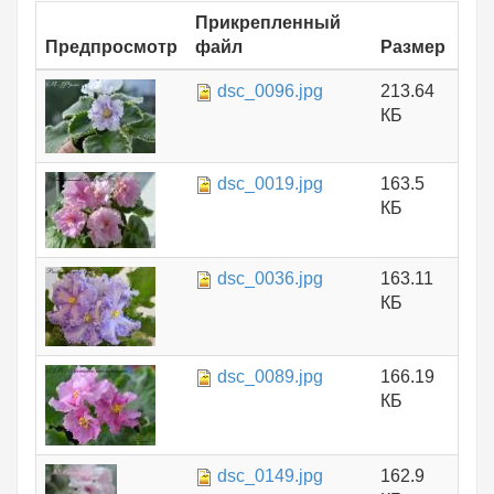
Прикрепленный
Предпросмотр
файл
Размер
dsc_0096.jpg
213.64
КБ
dsc_0019.jpg
163.5
КБ
dsc_0036.jpg
163.11
КБ
dsc_0089.jpg
166.19
КБ
dsc_0149.jpg
162.9