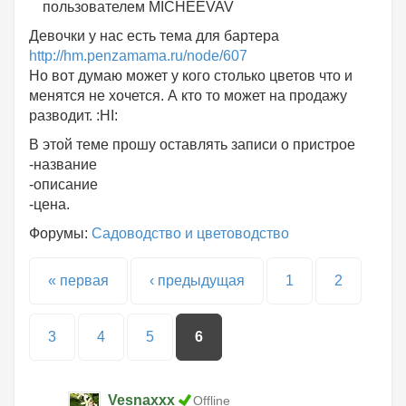
пользователем
MICHEEVAV
Девочки у нас есть тема для бартера
http://hm.penzamama.ru/node/607
Но вот думаю может у кого столько цветов что и
менятся не хочется. А кто то может на продажу
разводит. :HI:
В этой теме прошу оставлять записи о пристрое
-название
-описание
-цена.
Форумы:
Садоводство и цветоводство
Страницы
« первая
‹ предыдущая
1
2
3
4
5
6
Vesnaxxx
Offline