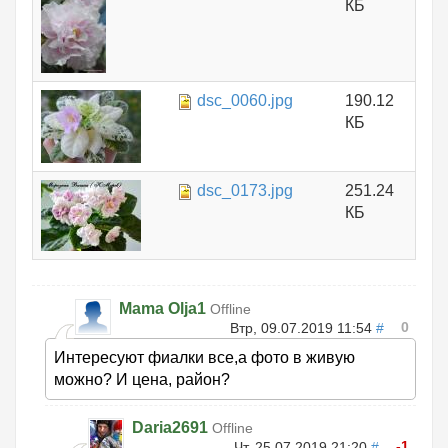
КБ
dsc_0060.jpg
190.12
КБ
dsc_0173.jpg
251.24
КБ
Mama Olja1
Offline
0
Втр, 09.07.2019 11:54
#
Интересуют фиалки все,а фото в живую
можно? И цена, район?
Daria2691
Offline
-1
Чт, 25.07.2019 21:20
#