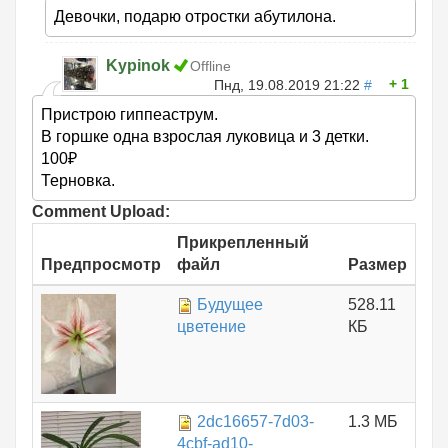
Девочки, подарю отростки абутилона.
Kypinok
Offline
1
Пнд, 19.08.2019 21:22
#
Пристрою гиппеаструм.
В горшке одна взрослая луковица и 3 детки.
100₽
Терновка.
Comment Upload:
Прикрепленный
Предпросмотр
файл
Размер
Будущее
528.11
цветение
КБ
2dc16657-7d03-
1.3 МБ
4cbf-ad10-