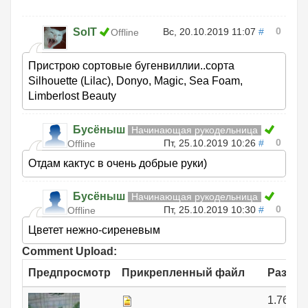
0
SolT
Вс, 20.10.2019 11:07
#
Offline
Пристрою сортовые бугенвиллии..сорта
Silhouette (Lilac), Donyo, Magic, Sea Foam,
Limberlost Beauty
Бусёныш
Начинающая рукодельница
0
Пт, 25.10.2019 10:26
#
Offline
Отдам кактус в очень добрые руки)
Бусёныш
Начинающая рукодельница
0
Пт, 25.10.2019 10:30
#
Offline
Цветет нежно-сиреневым
Comment Upload:
Предпросмотр
Прикрепленный файл
Размер
1.76 МБ