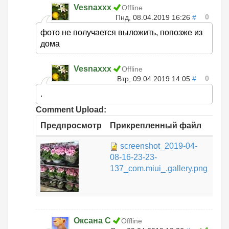
Vesnaxxx
Offline
0
Пнд, 08.04.2019 16:26
#
фото не получается выложить, попозже из
дома
Vesnaxxx
Offline
0
Втр, 09.04.2019 14:05
#
.
Comment Upload:
Предпросмотр
Прикрепленный файл
Ра
screenshot_2019-04-
266
08-16-23-23-
КБ
137_com.miui_.gallery.png
Оксана С
Offline