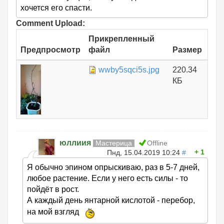
хочется его спасти.
Comment Upload:
Прикрепленный
Предпросмотр
файл
Размер
wwby5sqci5s.jpg
220.34
КБ
юллиия
Мастерица
Offline
1
Пнд, 15.04.2019 10:24
#
Я обычно эпином опрыскиваю, раз в 5-7 дней,
любое растение. Если у него есть силы - то
пойдёт в рост.
А каждый день янтарной кислотой - перебор,
на мой взгляд