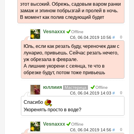
этот высокий. Обрежь, садовым варом ранки
замаж и эпином побрызгай и пролей в ночь.
В момент как полив следующий будет
Vesnaxxx
Offline
0
Сб, 06.04.2019 10:56
#
Юль, если как резать буду, череночек дам с
лунарио, привьешь. Сейчас резать нечего,
уж обрезала в феврале.
А лишние укорени с сеянца, те что в
обрезке будут, потом тоже привьешь
юллиия
Мастерица
Offline
0
Сб, 06.04.2019 14:03
#
Спасибо
Укоренять просто в воде?
Vesnaxxx
Offline
0
Сб, 06.04.2019 14:56
#