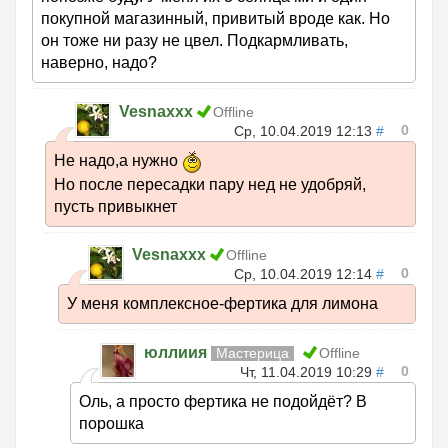
покупной магазинный, привитый вроде как. Но
он тоже ни разу не цвел. Подкармливать,
наверно, надо?
Vesnaxxx
Offline
0
Ср, 10.04.2019 12:13
#
Не надо,а нужно
Но после пересадки пару нед не удобряй,
пусть привыкнет
Vesnaxxx
Offline
0
Ср, 10.04.2019 12:14
#
У меня комплексное-фертика для лимона
юллиия
Мастерица
Offline
0
Чт, 11.04.2019 10:29
#
Оль, а просто фертика не подойдёт? В
порошка