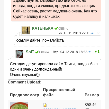
Здравствуйте. Выращиваю для себя, но
иногда, когда излишки, предлагаю желающим.
Сейчас осень, растут медленно очень. Как что
будет, напишу в излишках.
КАТЕНЬКА
Offline
0
Чт, 15.11.2018 22:13
#
ссылку дайте, пожалуйста
1
SolT
Втр, 04.12.2018 18:58
#
Offline
Сегодня дегустировали лайм Таити, плодик был
один и очень долгожданный!
Очень вкусный))
Comment Upload:
Прикрепленный
Предпросмотр
файл
Размер
858.46