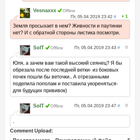
Vesnaxxx
Offline
1
Пт, 05.04.2019 23:42
#
Земля просыхает в нем? Живности и паутинки
нет? И с обратной стороны листика посмотри.
0
SolT
Пт, 05.04.2019 23:43
#
Offline
Юля, а зачем вам такой высокий сеянец? Я бы
обрезала после последней ветки- из боковых
почек пошли бы веточки.. А отрезанными
поделила пополам и поставила укореняться-
для будущих прививок)
0
SolT
Пт, 05.04.2019 23:47
#
Offline
.
Comment Upload: