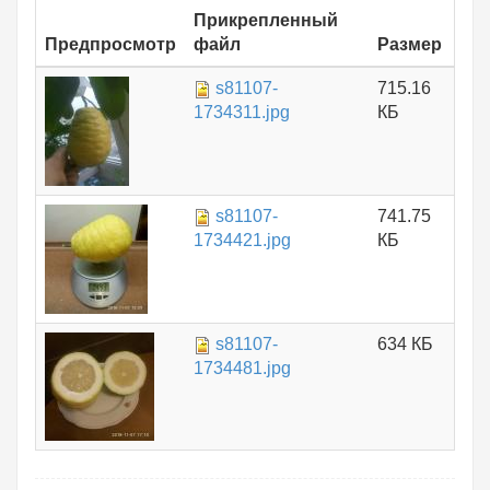
Прикрепленный
Предпросмотр
файл
Размер
s81107-
715.16
1734311.jpg
КБ
s81107-
741.75
1734421.jpg
КБ
s81107-
634 КБ
1734481.jpg