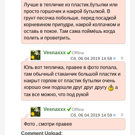
Лучше в тепличке из пластик.бутылки или
просто горшочек и накрой бутылкой. В
грунт песочка побольше, перед посадкой
корневином припудри, накрой колпачком и
оставь в покое. Там сама поймёшь когда
полить и проветрить.
Vesnaxxx
Offline
0
Сб, 06.04.2019 14:58
#
Юль вот тепличка, правее в фото попала,
там обычный стаканчик большой пластик и
накрыт горлом от пластик бутылки очень
хорошо они подошли друг друг другу
а
так все можно, что под рукой
Vesnaxxx
Offline
0
Сб, 06.04.2019 14:59
#
Фото , смотри правее
Comment Upload: