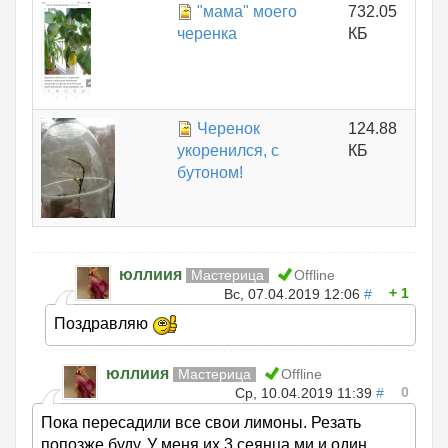
"мама" моего
732.05
черенка
КБ
Черенок
124.88
укоренился, с
КБ
бутоном!
юллиия
Мастерица
Offline
1
Вс, 07.04.2019 12:06
#
Поздравляю
юллиия
Мастерица
Offline
0
Ср, 10.04.2019 11:39
#
Пока пересадили все свои лимоны. Резать
попозже буду. У меня их 3 сеянца ми и один