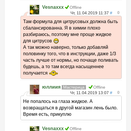
Vesnaxxx
Offline
0
Чт, 11.04.2019 11:37
#
Там формула для цитрусовых должна быть
сбалансированна. Я в химии плохо
разбираюсь, поэтому мне проще жидкое
для цитрусов
А так можно наверно, только добавляй
половинку того, что в инструкции, даже 1/3
часть лучше от нормы, но почаще поливать
будешь, а то там всегда насыщеннее
получается
юллиия
Мастерица
Offline
0
Чт, 11.04.2019 13:07
#
Не попалось на глаза жидкое. А
возвращаться в другой магазин лень было.
Время есть, прикуплю
Vesnaxxx
Offline