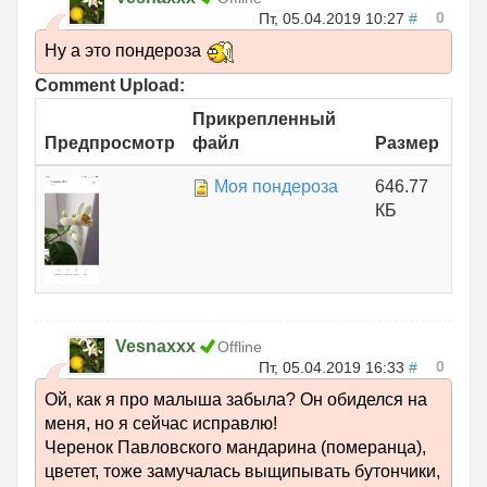
0
Пт, 05.04.2019 10:27
#
Ну а это пондероза
Comment Upload:
Прикрепленный
Предпросмотр
файл
Размер
Моя пондероза
646.77
КБ
Vesnaxxx
Offline
0
Пт, 05.04.2019 16:33
#
Ой, как я про малыша забыла? Он обиделся на
меня, но я сейчас исправлю!
Черенок Павловского мандарина (померанца),
цветет, тоже замучалась выщипывать бутончики,