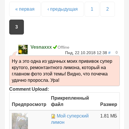
Страницы
« первая
‹ предыдущая
1
2
3
Vesnaxxx
Offline
0
Пнд, 22.10.2018 12:38
#
Ну а это одна из удачных моих прививок супер
крутого, ремонтантного лимона, который на
главном фото этой темы! Видно, что почечка
удачно проросла. Ура!
Comment Upload:
Прикрепленный
Предпросмотр
файл
Размер
Мой суперский
1.81 МБ
лимон