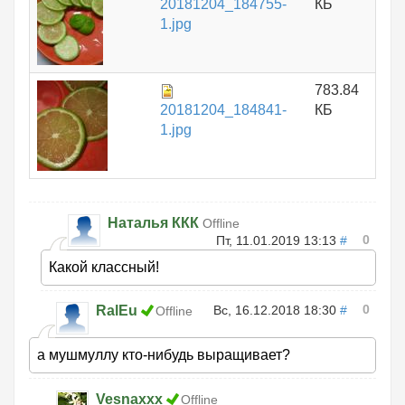
20181204_184755-
КБ
1.jpg
783.84
20181204_184841-
КБ
1.jpg
Наталья ККК
Offline
0
Пт, 11.01.2019 13:13
#
Какой классный!
0
RalEu
Вс, 16.12.2018 18:30
#
Offline
а мушмуллу кто-нибудь выращивает?
Vesnaxxx
Offline