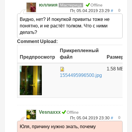
юллиия
Мастерица
Offline
0
Пт, 05.04.2019 23:29
#
Видно, нет? И покупкой привиты тоже не
понятно, и не растёт толком. Что с ними
делать?
Comment Upload:
Прикрепленный
Предпросмотр
файл
Размер
1.58 МБ
1554495996500.jpg
Vesnaxxx
Offline
0
Пт, 05.04.2019 23:30
#
Юля, причину нужно знать, почему