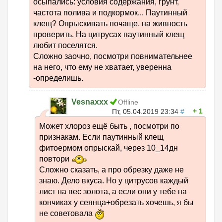
осыпались: условия содержания, грунт,
частота полива и подкормок... Паутинный
клещ? Опрыскивать почаще, на живность
проверить. На цитрусах паутинный клещ
любит поселятся.
Сложно заочно, посмотри повнимательнее
на него, что ему не хватает, уверенна
-определишь.
Vesnaxxx
Offline
1
Пт, 05.04.2019 23:34
#
Может хлороз ещё быть , посмотри по
признакам. Если паутинный клещ
фитоермом опрыскай, через 10_14дн
повтори
Сложно сказать, а про обрезку даже не
знаю. Дело вкуса. Но у цитрусов каждый
лист на вес золота, а если они у тебе на
кончиках у сеянца+обрезать хочешь, я бы
не советовала