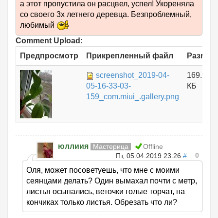
а этот пропустила он расцвел, успел! Укореняла
со своего 3х летнего деревца. Безпроблемный,
любимый
Comment Upload:
Предпросмотр
Прикрепленный файл
Размер
screenshot_2019-04-
169.96
05-16-33-03-
КБ
159_com.miui_.gallery.png
юллиия
Мастерица
Offline
0
Пт, 05.04.2019 23:26
#
Оля, может посоветуешь, что мне с моими
сеянцами делать? Один вымахал почти с метр,
листья осыпались, веточки голые торчат, на
кончиках только листья. Обрезать что ли?