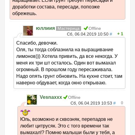
наращивает. Если грунт требует пересадки и
доработки состава, пересади, попозже
обрежешь.
юллиия
Мастерица
Offline
1
Сб, 06.04.2019 10:50
#
Спасибо, девочки.
Оля, ты тогда соблазнила на выращивание
лимонов))) Хотела привить, да все некогда. У
меня их три шт осталось. Один вот вымахал
огромный. В прошлом году пересаживала.
Надо опять грунт обновить. На кухне стоит, там
наверно обдувает, когда окно открываю.
Vesnaxxx
Offline
0
Сб, 06.04.2019 10:53
#
Юль, возможно и сквозняк, перепадов не
любит цитрусяк. Это с того времени так
вымахал!? Помню малыши были у тебя, а