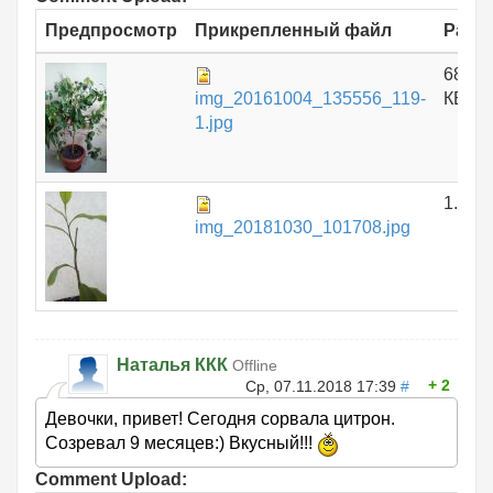
Предпросмотр
Прикрепленный файл
Разм
688.1
img_20161004_135556_119-
КБ
1.jpg
1.51 
img_20181030_101708.jpg
Наталья ККК
Offline
2
Ср, 07.11.2018 17:39
#
Девочки, привет! Сегодня сорвала цитрон.
Созревал 9 месяцев:) Вкусный!!!
Comment Upload: