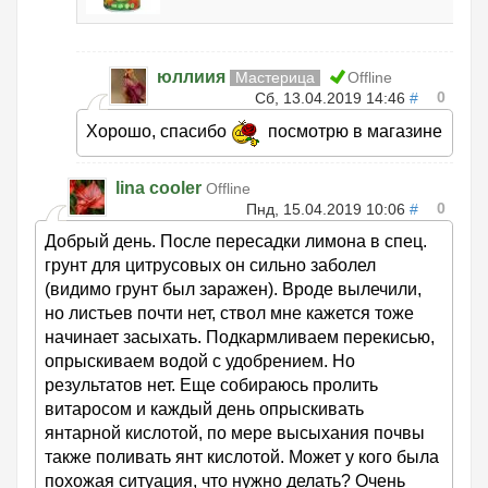
юллиия
Мастерица
Offline
0
Сб, 13.04.2019 14:46
#
Хорошо, спасибо
посмотрю в магазине
lina cooler
Offline
0
Пнд, 15.04.2019 10:06
#
Добрый день. После пересадки лимона в спец.
грунт для цитрусовых он сильно заболел
(видимо грунт был заражен). Вроде вылечили,
но листьев почти нет, ствол мне кажется тоже
начинает засыхать. Подкармливаем перекисью,
опрыскиваем водой с удобрением. Но
результатов нет. Еще собираюсь пролить
витаросом и каждый день опрыскивать
янтарной кислотой, по мере высыхания почвы
также поливать янт кислотой. Может у кого была
похожая ситуация, что нужно делать? Очень