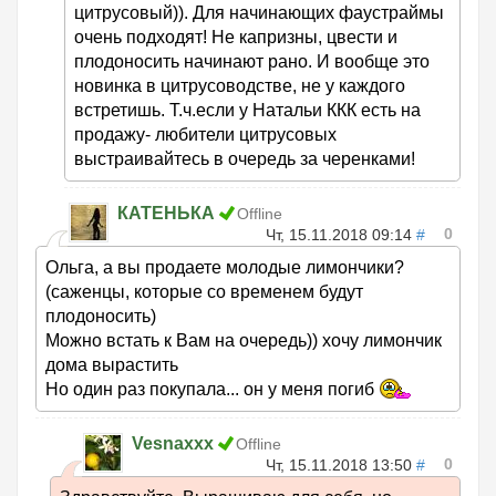
цитрусовый)). Для начинающих фаустраймы
очень подходят! Не капризны, цвести и
плодоносить начинают рано. И вообще это
новинка в цитрусоводстве, не у каждого
встретишь. Т.ч.если у Натальи ККК есть на
продажу- любители цитрусовых
выстраивайтесь в очередь за черенками!
КАТЕНЬКА
Offline
0
Чт, 15.11.2018 09:14
#
Ольга, а вы продаете молодые лимончики?
(саженцы, которые со временем будут
плодоносить)
Можно встать к Вам на очередь)) хочу лимончик
дома вырастить
Но один раз покупала... он у меня погиб
Vesnaxxx
Offline
0
Чт, 15.11.2018 13:50
#