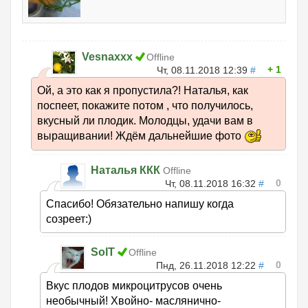
Vesnaxxx
Offline
1
Чт, 08.11.2018 12:39
#
Ой, а это как я пропустила?! Наталья, как
поспеет, покажите потом , что получилось,
вкусный ли плодик. Молодцы, удачи вам в
выращивании! Ждём дальнейшие фото
Наталья ККК
Offline
0
Чт, 08.11.2018 16:32
#
Спасибо! Обязательно напишу когда
созреет:)
SolT
Offline
0
Пнд, 26.11.2018 12:22
#
Вкус плодов микроцитрусов очень
необычный! Хвойно- маслянично-