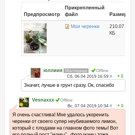
Прикрепленный
Предпросмотр
файл
Размер
Мои черенки
210.07
КБ
юллиия
Мастерица
Offline
1
Сб, 06.04.2019 16:59
#
Значит, лучше в грунт сразу. Ок, спасибо
Vesnaxxx
Offline
1
Вс, 07.04.2019 10:34
#
Я очень счастлива! Мне удалось укоренить
черенки от своего супер неубиваемого лимон,
который с плодами на главном фото темы! Вот
его полный рост "мамы" , фото мамы тоже