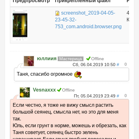
Предпросмотр
Прикрепленный файл
Разм
screenshot_2019-04-05-
467.
23-45-32-
КБ
753_com.android.browser.png
юллиия
Мастерица
Offline
0
Сб, 06.04.2019 10:50
#
Таня, спасибо огромное
Vesnaxxx
Offline
0
Пт, 05.04.2019 23:49
#
Если честно, я тоже не вижу смысл растить
большой сеянец, смысла нет, но это для меня
так.
Юль, если грунт в норме, можешь и обрезать, как
Таня советует, сеянец быстро зелень