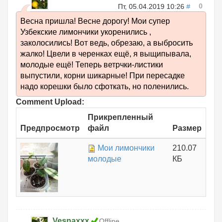
0
Пт, 05.04.2019 10:26
#
Весна пришла! Весне дорогу! Мои супер
Узбекские лимончики укоренились ,
заколосились! Вот ведь, обрезаю, а выбросить
жалко! Цвели в черенках ещё, я выщипывала,
молодые ещё! Теперь ветрчки-листики
выпустили, корни шикарные! При пересадке
надо корешки было сфоткать, но поленились.
Comment Upload:
Прикрепленный
Предпросмотр
файл
Размер
Мои лимончики
210.07
молодые
КБ
Vesnaxxx
Offline