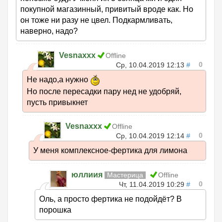
покупной магазинный, привитый вроде как. Но
он тоже ни разу не цвел. Подкармливать,
наверно, надо?
Vesnaxxx
Offline
0
Ср, 10.04.2019 12:13
#
Не надо,а нужно
Но после пересадки пару нед не удобряй,
пусть привыкнет
Vesnaxxx
Offline
0
Ср, 10.04.2019 12:14
#
У меня комплексное-фертика для лимона
юллиия
Мастерица
Offline
0
Чт, 11.04.2019 10:29
#
Оль, а просто фертика не подойдёт? В
порошка