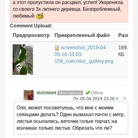
а этот пропустила он расцвел, успел! Укореняла
со своего 3х летнего деревца. Безпроблемный,
любимый
Comment Upload:
Предпросмотр
Прикрепленный файл
Размер
screenshot_2019-04-
169.96
05-16-33-03-
КБ
159_com.miui_.gallery.png
юллиия
Мастерица
Offline
0
Пт, 05.04.2019 23:26
#
Оля, может посоветуешь, что мне с моими
сеянцами делать? Один вымахал почти с метр,
листья осыпались, веточки голые торчат, на
кончиках только листья. Обрезать что ли?