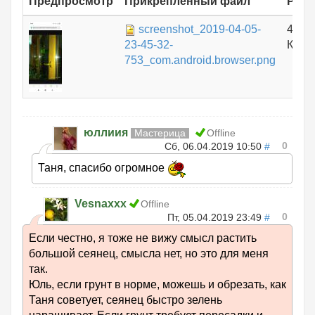
Предпросмотр
Прикрепленный файл
Разм
screenshot_2019-04-05-
467.
23-45-32-
КБ
753_com.android.browser.png
юллиия
Мастерица
Offline
0
Сб, 06.04.2019 10:50
#
Таня, спасибо огромное
Vesnaxxx
Offline
0
Пт, 05.04.2019 23:49
#
Если честно, я тоже не вижу смысл растить
большой сеянец, смысла нет, но это для меня
так.
Юль, если грунт в норме, можешь и обрезать, как
Таня советует, сеянец быстро зелень