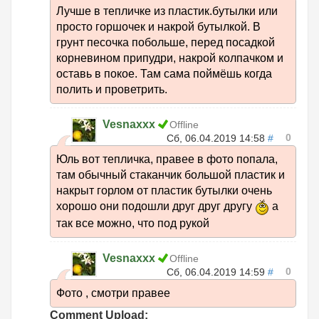
Лучше в тепличке из пластик.бутылки или
просто горшочек и накрой бутылкой. В
грунт песочка побольше, перед посадкой
корневином припудри, накрой колпачком и
оставь в покое. Там сама поймёшь когда
полить и проветрить.
Vesnaxxx
Offline
0
Сб, 06.04.2019 14:58
#
Юль вот тепличка, правее в фото попала,
там обычный стаканчик большой пластик и
накрыт горлом от пластик бутылки очень
хорошо они подошли друг друг другу
а
так все можно, что под рукой
Vesnaxxx
Offline
0
Сб, 06.04.2019 14:59
#
Фото , смотри правее
Comment Upload: