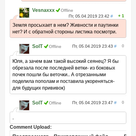
Vesnaxxx
Offline
1
Пт, 05.04.2019 23:42
#
Земля просыхает в нем? Живности и паутинки
нет? И с обратной стороны листика посмотри.
0
SolT
Пт, 05.04.2019 23:43
#
Offline
Юля, а зачем вам такой высокий сеянец? Я бы
обрезала после последней ветки- из боковых
почек пошли бы веточки.. А отрезанными
поделила пополам и поставила укореняться-
для будущих прививок)
0
SolT
Пт, 05.04.2019 23:47
#
Offline
.
Comment Upload: