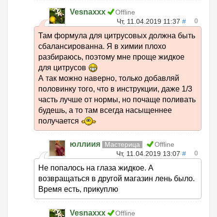
Vesnaxxx
Offline
0
Чт, 11.04.2019 11:37
#
Там формула для цитрусовых должна быть
сбалансированна. Я в химии плохо
разбираюсь, поэтому мне проще жидкое
для цитрусов
А так можно наверно, только добавляй
половинку того, что в инструкции, даже 1/3
часть лучше от нормы, но почаще поливать
будешь, а то там всегда насыщеннее
получается
юллиия
Мастерица
Offline
0
Чт, 11.04.2019 13:07
#
Не попалось на глаза жидкое. А
возвращаться в другой магазин лень было.
Время есть, прикуплю
Vesnaxxx
Offline