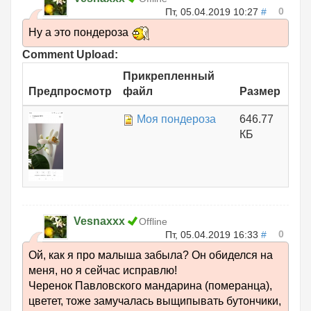
0
Пт, 05.04.2019 10:27
#
Ну а это пондероза
Comment Upload:
Прикрепленный
Предпросмотр
файл
Размер
Моя пондероза
646.77
КБ
Vesnaxxx
Offline
0
Пт, 05.04.2019 16:33
#
Ой, как я про малыша забыла? Он обиделся на
меня, но я сейчас исправлю!
Черенок Павловского мандарина (померанца),
цветет, тоже замучалась выщипывать бутончики,