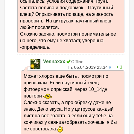
осыпались: условия содержания, грунт,
частота полива и подкормок... Паутинный
клещ? Опрыскивать почаще, на живность
проверить. На цитрусах паутинный клещ
любит поселятся.
Сложно заочно, посмотри повнимательнее
на него, что ему не хватает, уверенна
-определишь.
Vesnaxxx
Offline
1
Пт, 05.04.2019 23:34
#
Может хлороз ещё быть , посмотри по
признакам. Если паутинный клещ
фитоермом опрыскай, через 10_14дн
повтори
Сложно сказать, а про обрезку даже не
знаю. Дело вкуса. Но у цитрусов каждый
лист на вес золота, а если они у тебе на
кончиках у сеянца+обрезать хочешь, я бы
не советовала