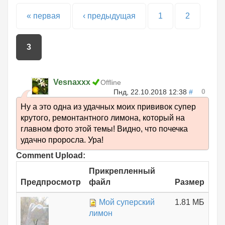
Страницы
« первая
‹ предыдущая
1
2
3
Vesnaxxx
Offline
0
Пнд, 22.10.2018 12:38
#
Ну а это одна из удачных моих прививок супер
крутого, ремонтантного лимона, который на
главном фото этой темы! Видно, что почечка
удачно проросла. Ура!
Comment Upload:
Прикрепленный
Предпросмотр
файл
Размер
Мой суперский
1.81 МБ
лимон