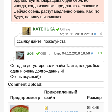
Здравствуйте. Выращиваю для себя, но
иногда, когда излишки, предлагаю желающим.
Сейчас осень, растут медленно очень. Как что
будет, напишу в излишках.
КАТЕНЬКА
Offline
0
Чт, 15.11.2018 22:13
#
ссылку дайте, пожалуйста
1
SolT
Втр, 04.12.2018 18:58
#
Offline
Сегодня дегустировали лайм Таити, плодик был
один и очень долгожданный!
Очень вкусный))
Comment Upload:
Прикрепленный
Предпросмотр
файл
Размер
858.46