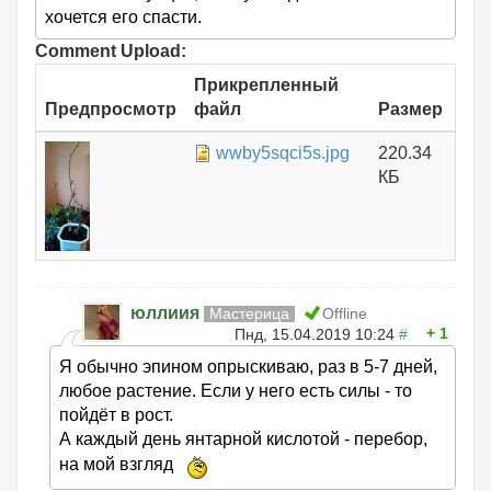
хочется его спасти.
Comment Upload:
Прикрепленный
Предпросмотр
файл
Размер
wwby5sqci5s.jpg
220.34
КБ
юллиия
Мастерица
Offline
1
Пнд, 15.04.2019 10:24
#
Я обычно эпином опрыскиваю, раз в 5-7 дней,
любое растение. Если у него есть силы - то
пойдёт в рост.
А каждый день янтарной кислотой - перебор,
на мой взгляд