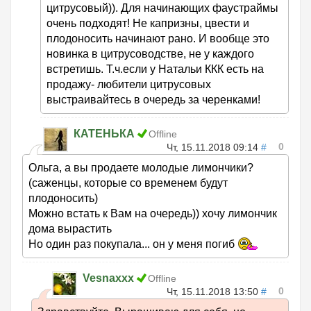
цитрусовый)). Для начинающих фаустраймы
очень подходят! Не капризны, цвести и
плодоносить начинают рано. И вообще это
новинка в цитрусоводстве, не у каждого
встретишь. Т.ч.если у Натальи ККК есть на
продажу- любители цитрусовых
выстраивайтесь в очередь за черенками!
КАТЕНЬКА
Offline
0
Чт, 15.11.2018 09:14
#
Ольга, а вы продаете молодые лимончики?
(саженцы, которые со временем будут
плодоносить)
Можно встать к Вам на очередь)) хочу лимончик
дома вырастить
Но один раз покупала... он у меня погиб
Vesnaxxx
Offline
0
Чт, 15.11.2018 13:50
#