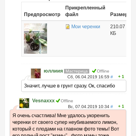
Прикрепленный
Предпросмотр
файл
Размер
Мои черенки
210.07
КБ
юллиия
Мастерица
Offline
1
Сб, 06.04.2019 16:59
#
Значит, лучше в грунт сразу. Ок, спасибо
Vesnaxxx
Offline
1
Вс, 07.04.2019 10:34
#
Я очень счастлива! Мне удалось укоренить
черенки от своего супер неубиваемого лимон,
который с плодами на главном фото темы! Вот
его полный рост "мамы" , фото мамы тоже