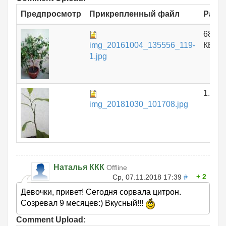
Предпросмотр
Прикрепленный файл
Разм
688.1
img_20161004_135556_119-
КБ
1.jpg
1.51 
img_20181030_101708.jpg
Наталья ККК
Offline
2
Ср, 07.11.2018 17:39
#
Девочки, привет! Сегодня сорвала цитрон.
Созревал 9 месяцев:) Вкусный!!!
Comment Upload: