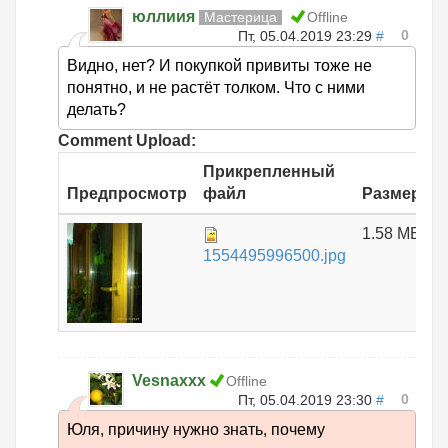
юллиия
Мастерица
Offline
0
Пт, 05.04.2019 23:29
#
Видно, нет? И покупкой привиты тоже не
понятно, и не растёт толком. Что с ними
делать?
Comment Upload:
Прикрепленный
Предпросмотр
файл
Размер
1.58 МБ
1554495996500.jpg
Vesnaxxx
Offline
0
Пт, 05.04.2019 23:30
#
Юля, причину нужно знать, почему