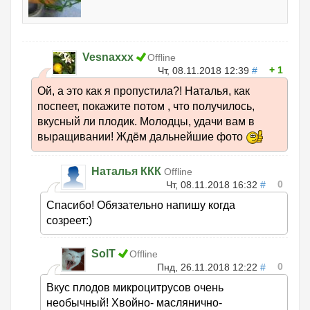
Vesnaxxx
Offline
1
Чт, 08.11.2018 12:39
#
Ой, а это как я пропустила?! Наталья, как
поспеет, покажите потом , что получилось,
вкусный ли плодик. Молодцы, удачи вам в
выращивании! Ждём дальнейшие фото
Наталья ККК
Offline
0
Чт, 08.11.2018 16:32
#
Спасибо! Обязательно напишу когда
созреет:)
SolT
Offline
0
Пнд, 26.11.2018 12:22
#
Вкус плодов микроцитрусов очень
необычный! Хвойно- маслянично-