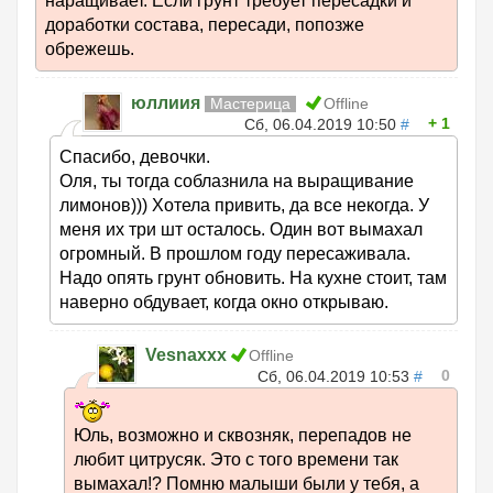
наращивает. Если грунт требует пересадки и
доработки состава, пересади, попозже
обрежешь.
юллиия
Мастерица
Offline
1
Сб, 06.04.2019 10:50
#
Спасибо, девочки.
Оля, ты тогда соблазнила на выращивание
лимонов))) Хотела привить, да все некогда. У
меня их три шт осталось. Один вот вымахал
огромный. В прошлом году пересаживала.
Надо опять грунт обновить. На кухне стоит, там
наверно обдувает, когда окно открываю.
Vesnaxxx
Offline
0
Сб, 06.04.2019 10:53
#
Юль, возможно и сквозняк, перепадов не
любит цитрусяк. Это с того времени так
вымахал!? Помню малыши были у тебя, а