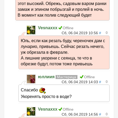
этот высокий. Обрежь, садовым варом ранки
замаж и эпином побрызгай и пролей в ночь.
В момент как полив следующий будет
Vesnaxxx
Offline
0
Сб, 06.04.2019 10:56
#
Юль, если как резать буду, череночек дам с
лунарио, привьешь. Сейчас резать нечего,
уж обрезала в феврале.
А лишние укорени с сеянца, те что в
обрезке будут, потом тоже привьешь
юллиия
Мастерица
Offline
0
Сб, 06.04.2019 14:03
#
Спасибо
Укоренять просто в воде?
Vesnaxxx
Offline
0
Сб, 06.04.2019 14:56
#