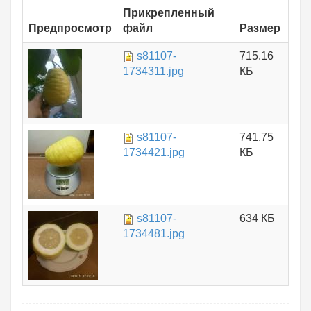
Прикрепленный
Предпросмотр
файл
Размер
s81107-
715.16
1734311.jpg
КБ
s81107-
741.75
1734421.jpg
КБ
s81107-
634 КБ
1734481.jpg