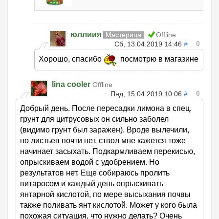
юллиия
Мастерица
Offline
0
Сб, 13.04.2019 14:46
#
Хорошо, спасибо
посмотрю в магазине
lina cooler
Offline
0
Пнд, 15.04.2019 10:06
#
Добрый день. После пересадки лимона в спец.
грунт для цитрусовых он сильно заболел
(видимо грунт был заражен). Вроде вылечили,
но листьев почти нет, ствол мне кажется тоже
начинает засыхать. Подкармливаем перекисью,
опрыскиваем водой с удобрением. Но
результатов нет. Еще собираюсь пролить
витаросом и каждый день опрыскивать
янтарной кислотой, по мере высыхания почвы
также поливать янт кислотой. Может у кого была
похожая ситуация, что нужно делать? Очень