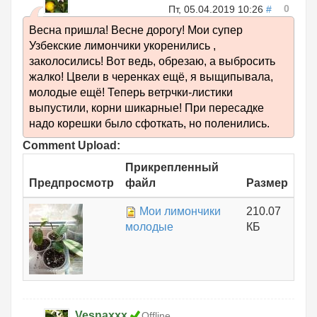
0
Пт, 05.04.2019 10:26
#
Весна пришла! Весне дорогу! Мои супер
Узбекские лимончики укоренились ,
заколосились! Вот ведь, обрезаю, а выбросить
жалко! Цвели в черенках ещё, я выщипывала,
молодые ещё! Теперь ветрчки-листики
выпустили, корни шикарные! При пересадке
надо корешки было сфоткать, но поленились.
Comment Upload:
Прикрепленный
Предпросмотр
файл
Размер
Мои лимончики
210.07
молодые
КБ
Vesnaxxx
Offline