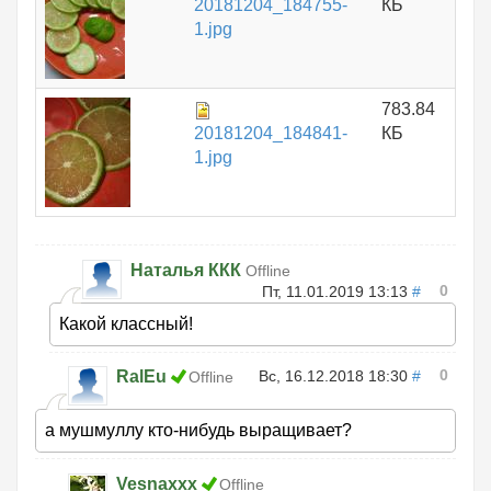
20181204_184755-
КБ
1.jpg
783.84
20181204_184841-
КБ
1.jpg
Наталья ККК
Offline
0
Пт, 11.01.2019 13:13
#
Какой классный!
0
RalEu
Вс, 16.12.2018 18:30
#
Offline
а мушмуллу кто-нибудь выращивает?
Vesnaxxx
Offline