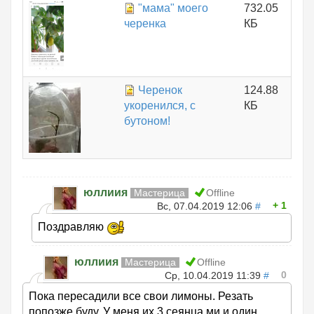
"мама" моего
732.05
черенка
КБ
Черенок
124.88
укоренился, с
КБ
бутоном!
юллиия
Мастерица
Offline
1
Вс, 07.04.2019 12:06
#
Поздравляю
юллиия
Мастерица
Offline
0
Ср, 10.04.2019 11:39
#
Пока пересадили все свои лимоны. Резать
попозже буду. У меня их 3 сеянца ми и один