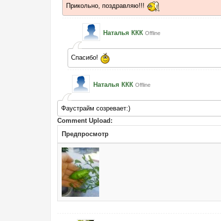
Прикольно, поздравляю!!!
Наталья ККК
Offline
Спасибо!
Наталья ККК
Offline
Фаустрайм созревает:)
Comment Upload:
Предпросмотр