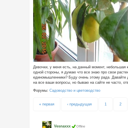
Девочки, у меня есть, на данный момент, небольшая 
одной стороны, я думаю что все знаю про свои расте
единомышленники? Буду очень этому рада. Давайте д
на все ваши вопросы, но бываю на сайте не часто, о
Форумы:
Садоводство и цветоводство
Страницы
« первая
‹ предыдущая
1
2
Vesnaxxx
Offline