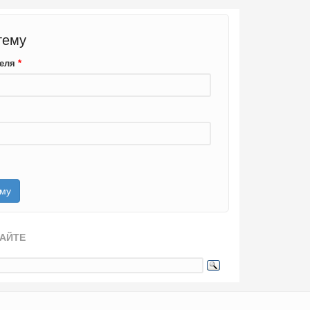
тему
теля
*
САЙТЕ