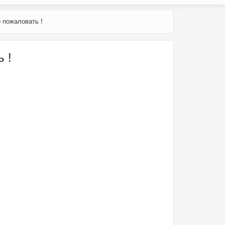
 пожаловать !
 !