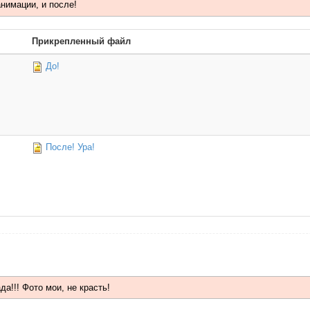
анимации, и после!
Прикрепленный файл
До!
После! Ура!
а!!! Фото мои, не красть!