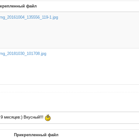
крепленный файл
img_20161004_135556_119-1.jpg
img_20181030_101708.jpg
 9 месяцев:) Вкусный!!!
Прикрепленный файл