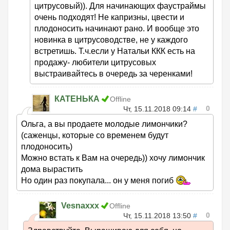
цитрусовый)). Для начинающих фаустраймы
очень подходят! Не капризны, цвести и
плодоносить начинают рано. И вообще это
новинка в цитрусоводстве, не у каждого
встретишь. Т.ч.если у Натальи ККК есть на
продажу- любители цитрусовых
выстраивайтесь в очередь за черенками!
КАТЕНЬКА
Offline
0
Чт, 15.11.2018 09:14
#
Ольга, а вы продаете молодые лимончики?
(саженцы, которые со временем будут
плодоносить)
Можно встать к Вам на очередь)) хочу лимончик
дома вырастить
Но один раз покупала... он у меня погиб
Vesnaxxx
Offline
0
Чт, 15.11.2018 13:50
#