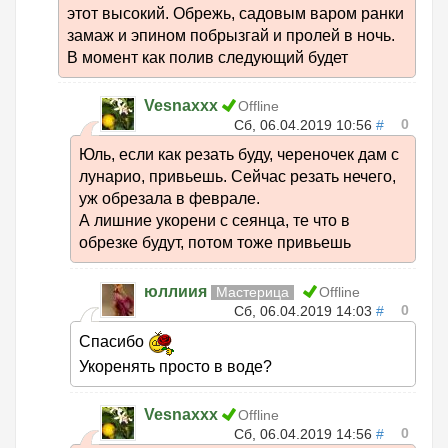
этот высокий. Обрежь, садовым варом ранки
замаж и эпином побрызгай и пролей в ночь.
В момент как полив следующий будет
Vesnaxxx
Offline
0
Сб, 06.04.2019 10:56
#
Юль, если как резать буду, череночек дам с
лунарио, привьешь. Сейчас резать нечего,
уж обрезала в феврале.
А лишние укорени с сеянца, те что в
обрезке будут, потом тоже привьешь
юллиия
Мастерица
Offline
0
Сб, 06.04.2019 14:03
#
Спасибо
Укоренять просто в воде?
Vesnaxxx
Offline
0
Сб, 06.04.2019 14:56
#