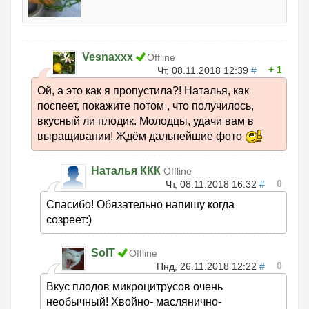
Vesnaxxx
Offline
1
Чт, 08.11.2018 12:39
#
Ой, а это как я пропустила?! Наталья, как
поспеет, покажите потом , что получилось,
вкусный ли плодик. Молодцы, удачи вам в
выращивании! Ждём дальнейшие фото
Наталья ККК
Offline
0
Чт, 08.11.2018 16:32
#
Спасибо! Обязательно напишу когда
созреет:)
SolT
Offline
0
Пнд, 26.11.2018 12:22
#
Вкус плодов микроцитрусов очень
необычный! Хвойно- маслянично-