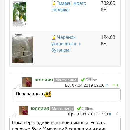
"мама" моего
732.05
черенка
КБ
Черенок
124.88
укоренился, с
КБ
бутоном!
юллиия
Мастерица
Offline
1
Вс, 07.04.2019 12:06
#
Поздравляю
юллиия
Мастерица
Offline
0
Ср, 10.04.2019 11:39
#
Пока пересадили все свои лимоны. Резать
попозже буду. У меня их 3 сеянца ми и один