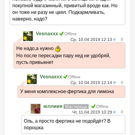
покупной магазинный, привитый вроде как. Но
он тоже ни разу не цвел. Подкармливать,
наверно, надо?
Vesnaxxx
Offline
0
Ср, 10.04.2019 12:13
#
Не надо,а нужно
Но после пересадки пару нед не удобряй,
пусть привыкнет
Vesnaxxx
Offline
0
Ср, 10.04.2019 12:14
#
У меня комплексное-фертика для лимона
юллиия
Мастерица
Offline
0
Чт, 11.04.2019 10:29
#
Оль, а просто фертика не подойдёт? В
порошка