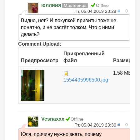
юллиия
Мастерица
Offline
0
Пт, 05.04.2019 23:29
#
Видно, нет? И покупкой привиты тоже не
понятно, и не растёт толком. Что с ними
делать?
Comment Upload:
Прикрепленный
Предпросмотр
файл
Размер
1.58 МБ
1554495996500.jpg
Vesnaxxx
Offline
0
Пт, 05.04.2019 23:30
#
Юля, причину нужно знать, почему