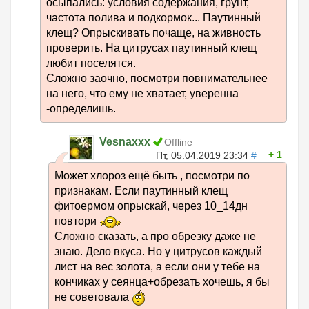
осыпались: условия содержания, грунт,
частота полива и подкормок... Паутинный
клещ? Опрыскивать почаще, на живность
проверить. На цитрусах паутинный клещ
любит поселятся.
Сложно заочно, посмотри повнимательнее
на него, что ему не хватает, уверенна
-определишь.
Vesnaxxx
Offline
1
Пт, 05.04.2019 23:34
#
Может хлороз ещё быть , посмотри по
признакам. Если паутинный клещ
фитоермом опрыскай, через 10_14дн
повтори
Сложно сказать, а про обрезку даже не
знаю. Дело вкуса. Но у цитрусов каждый
лист на вес золота, а если они у тебе на
кончиках у сеянца+обрезать хочешь, я бы
не советовала