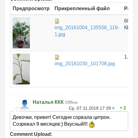
Предпросмотр
Прикрепленный файл
Разм
688.1
img_20161004_135556_119-
КБ
1.jpg
1.51 
img_20181030_101708.jpg
Наталья ККК
Offline
2
Ср, 07.11.2018 17:39
#
Девочки, привет! Сегодня сорвала цитрон.
Созревал 9 месяцев:) Вкусный!!!
Comment Upload: