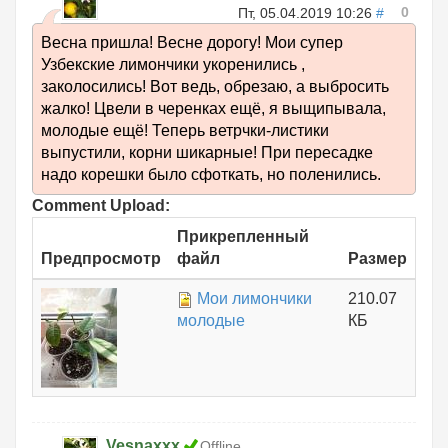
0
Пт, 05.04.2019 10:26
#
Весна пришла! Весне дорогу! Мои супер
Узбекские лимончики укоренились ,
заколосились! Вот ведь, обрезаю, а выбросить
жалко! Цвели в черенках ещё, я выщипывала,
молодые ещё! Теперь ветрчки-листики
выпустили, корни шикарные! При пересадке
надо корешки было сфоткать, но поленились.
Comment Upload:
Прикрепленный
Предпросмотр
файл
Размер
Мои лимончики
210.07
молодые
КБ
Vesnaxxx
Offline