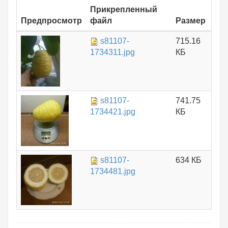
Прикрепленный
Предпросмотр
файл
Размер
s81107-
715.16
1734311.jpg
КБ
s81107-
741.75
1734421.jpg
КБ
s81107-
634 КБ
1734481.jpg