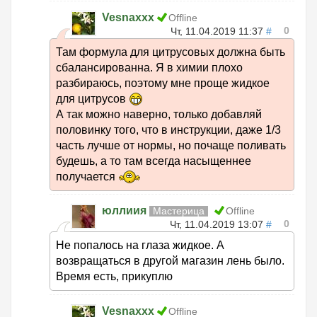
Vesnaxxx
Offline
0
Чт, 11.04.2019 11:37
#
Там формула для цитрусовых должна быть
сбалансированна. Я в химии плохо
разбираюсь, поэтому мне проще жидкое
для цитрусов
А так можно наверно, только добавляй
половинку того, что в инструкции, даже 1/3
часть лучше от нормы, но почаще поливать
будешь, а то там всегда насыщеннее
получается
юллиия
Мастерица
Offline
0
Чт, 11.04.2019 13:07
#
Не попалось на глаза жидкое. А
возвращаться в другой магазин лень было.
Время есть, прикуплю
Vesnaxxx
Offline