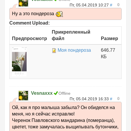
0
Пт, 05.04.2019 10:27
#
Ну а это пондероза
Comment Upload:
Прикрепленный
Предпросмотр
файл
Размер
Моя пондероза
646.77
КБ
Vesnaxxx
Offline
0
Пт, 05.04.2019 16:33
#
Ой, как я про малыша забыла? Он обиделся на
меня, но я сейчас исправлю!
Черенок Павловского мандарина (померанца),
цветет, тоже замучалась выщипывать бутончики,