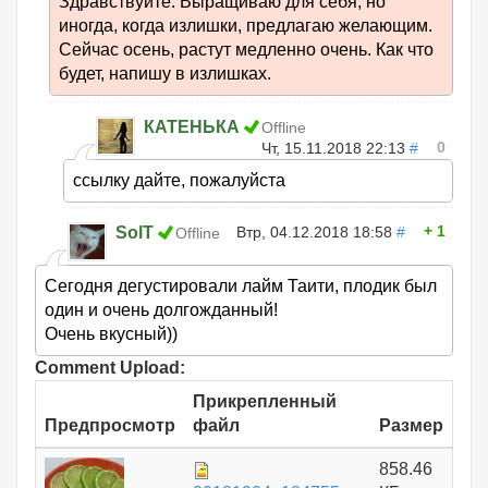
Здравствуйте. Выращиваю для себя, но
иногда, когда излишки, предлагаю желающим.
Сейчас осень, растут медленно очень. Как что
будет, напишу в излишках.
КАТЕНЬКА
Offline
0
Чт, 15.11.2018 22:13
#
ссылку дайте, пожалуйста
1
SolT
Втр, 04.12.2018 18:58
#
Offline
Сегодня дегустировали лайм Таити, плодик был
один и очень долгожданный!
Очень вкусный))
Comment Upload:
Прикрепленный
Предпросмотр
файл
Размер
858.46