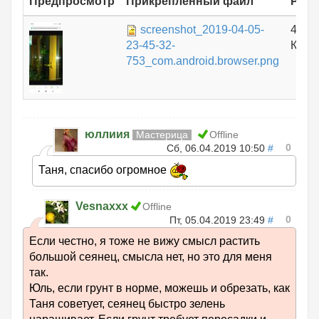
Предпросмотр
Прикрепленный файл
Разм
screenshot_2019-04-05-
467.
23-45-32-
КБ
753_com.android.browser.png
юллиия
Мастерица
Offline
0
Сб, 06.04.2019 10:50
#
Таня, спасибо огромное
Vesnaxxx
Offline
0
Пт, 05.04.2019 23:49
#
Если честно, я тоже не вижу смысл растить
большой сеянец, смысла нет, но это для меня
так.
Юль, если грунт в норме, можешь и обрезать, как
Таня советует, сеянец быстро зелень