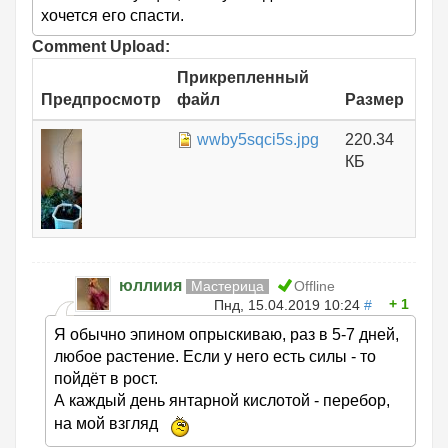
хочется его спасти.
Comment Upload:
Прикрепленный
Предпросмотр
файл
Размер
wwby5sqci5s.jpg
220.34
КБ
юллиия
Мастерица
Offline
1
Пнд, 15.04.2019 10:24
#
Я обычно эпином опрыскиваю, раз в 5-7 дней,
любое растение. Если у него есть силы - то
пойдёт в рост.
А каждый день янтарной кислотой - перебор,
на мой взгляд