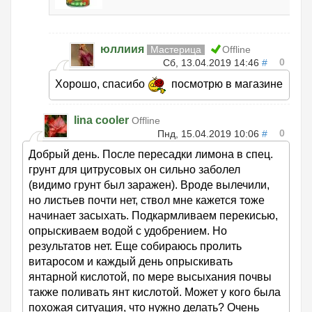
юллиия
Мастерица
Offline
0
Сб, 13.04.2019 14:46
#
Хорошо, спасибо
посмотрю в магазине
lina cooler
Offline
0
Пнд, 15.04.2019 10:06
#
Добрый день. После пересадки лимона в спец.
грунт для цитрусовых он сильно заболел
(видимо грунт был заражен). Вроде вылечили,
но листьев почти нет, ствол мне кажется тоже
начинает засыхать. Подкармливаем перекисью,
опрыскиваем водой с удобрением. Но
результатов нет. Еще собираюсь пролить
витаросом и каждый день опрыскивать
янтарной кислотой, по мере высыхания почвы
также поливать янт кислотой. Может у кого была
похожая ситуация, что нужно делать? Очень