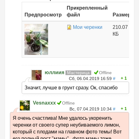
Прикрепленный
Предпросмотр
файл
Размер
Мои черенки
210.07
КБ
юллиия
Мастерица
Offline
1
Сб, 06.04.2019 16:59
#
Значит, лучше в грунт сразу. Ок, спасибо
Vesnaxxx
Offline
1
Вс, 07.04.2019 10:34
#
Я очень счастлива! Мне удалось укоренить
черенки от своего супер неубиваемого лимон,
который с плодами на главном фото темы! Вот
его полный рост "мамы" , фото мамы тоже