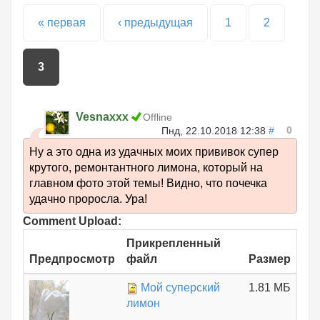
Страницы
« первая
‹ предыдущая
1
2
3
Vesnaxxx
Offline
0
Пнд, 22.10.2018 12:38
#
Ну а это одна из удачных моих прививок супер
крутого, ремонтантного лимона, который на
главном фото этой темы! Видно, что почечка
удачно проросла. Ура!
Comment Upload:
Прикрепленный
Предпросмотр
файл
Размер
Мой суперский
1.81 МБ
лимон