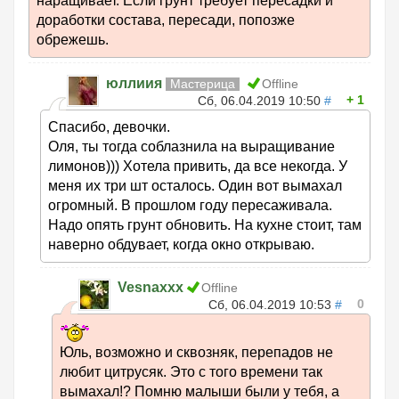
наращивает. Если грунт требует пересадки и
доработки состава, пересади, попозже
обрежешь.
юллиия
Мастерица
Offline
1
Сб, 06.04.2019 10:50
#
Спасибо, девочки.
Оля, ты тогда соблазнила на выращивание
лимонов))) Хотела привить, да все некогда. У
меня их три шт осталось. Один вот вымахал
огромный. В прошлом году пересаживала.
Надо опять грунт обновить. На кухне стоит, там
наверно обдувает, когда окно открываю.
Vesnaxxx
Offline
0
Сб, 06.04.2019 10:53
#
Юль, возможно и сквозняк, перепадов не
любит цитрусяк. Это с того времени так
вымахал!? Помню малыши были у тебя, а