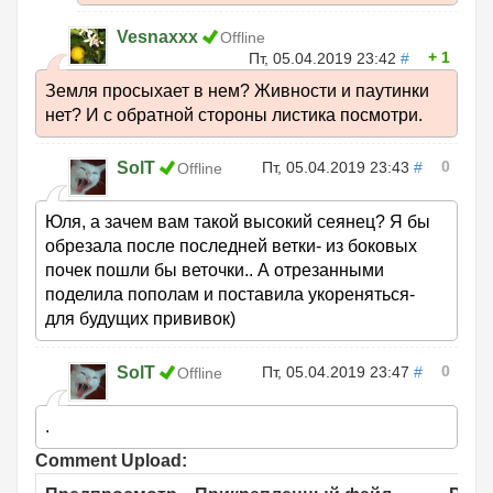
Vesnaxxx
Offline
1
Пт, 05.04.2019 23:42
#
Земля просыхает в нем? Живности и паутинки
нет? И с обратной стороны листика посмотри.
0
SolT
Пт, 05.04.2019 23:43
#
Offline
Юля, а зачем вам такой высокий сеянец? Я бы
обрезала после последней ветки- из боковых
почек пошли бы веточки.. А отрезанными
поделила пополам и поставила укореняться-
для будущих прививок)
0
SolT
Пт, 05.04.2019 23:47
#
Offline
.
Comment Upload: