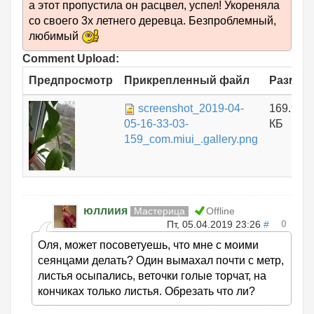
а этот пропустила он расцвел, успел! Укореняла
со своего 3х летнего деревца. Безпроблемный,
любимый
Comment Upload:
Предпросмотр
Прикрепленный файл
Размер
screenshot_2019-04-
169.96
05-16-33-03-
КБ
159_com.miui_.gallery.png
юллиия
Мастерица
Offline
0
Пт, 05.04.2019 23:26
#
Оля, может посоветуешь, что мне с моими
сеянцами делать? Один вымахал почти с метр,
листья осыпались, веточки голые торчат, на
кончиках только листья. Обрезать что ли?