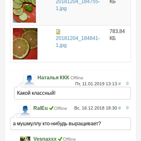
20181204_184755-
КБ
1.jpg
783.84
20181204_184841-
КБ
1.jpg
Наталья ККК
Offline
0
Пт, 11.01.2019 13:13
#
Какой классный!
0
RalEu
Вс, 16.12.2018 18:30
#
Offline
а мушмуллу кто-нибудь выращивает?
Vesnaxxx
Offline