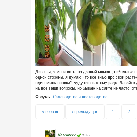
Девочки, у меня есть, на данный момент, небольшая 
одной стороны, я думаю что все знаю про свои расте
единомышленники? Буду очень этому рада. Давайте д
на все ваши вопросы, но бываю на сайте не часто, о
Форумы:
Садоводство и цветоводство
Страницы
« первая
‹ предыдущая
1
2
Vesnaxxx
Offline