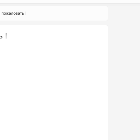
 пожаловать !
 !