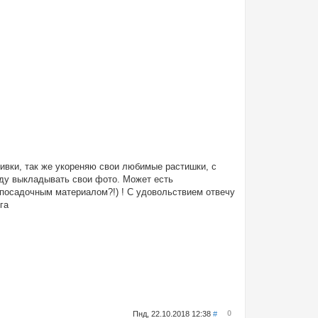
вивки, так же укореняю свои любимые растишки, с
уду выкладывать свои фото. Может есть
 посадочным материалом?!) ! С удовольствием отвечу
га
0
Пнд, 22.10.2018 12:38
#