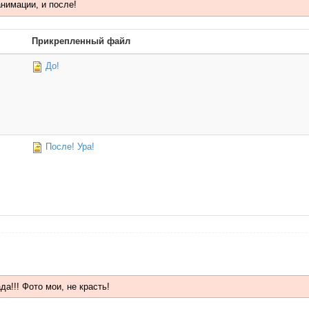
анимации, и после!
Прикрепленный файл
До!
После! Ура!
а!!! Фото мои, не красть!