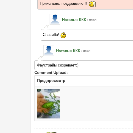
Прикольно, поздравляю!!!
Наталья ККК
Offline
Спасибо!
Наталья ККК
Offline
Фаустрайм созревает:)
Comment Upload:
Предпросмотр