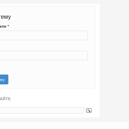
тему
теля
*
САЙТЕ