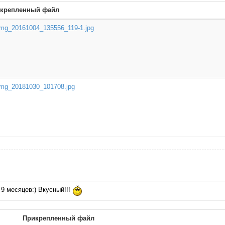
крепленный файл
img_20161004_135556_119-1.jpg
img_20181030_101708.jpg
 9 месяцев:) Вкусный!!!
Прикрепленный файл