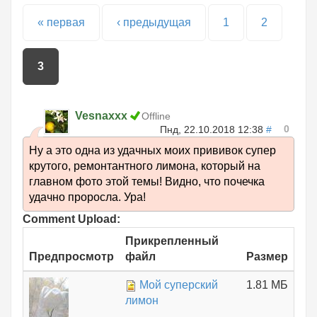
Страницы
« первая
‹ предыдущая
1
2
3
Vesnaxxx
Offline
0
Пнд, 22.10.2018 12:38
#
Ну а это одна из удачных моих прививок супер
крутого, ремонтантного лимона, который на
главном фото этой темы! Видно, что почечка
удачно проросла. Ура!
Comment Upload:
Прикрепленный
Предпросмотр
файл
Размер
Мой суперский
1.81 МБ
лимон