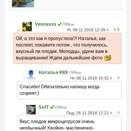
Vesnaxxx
Offline
1
Чт, 08.11.2018 12:39
#
Ой, а это как я пропустила?! Наталья, как
поспеет, покажите потом , что получилось,
вкусный ли плодик. Молодцы, удачи вам в
выращивании! Ждём дальнейшие фото
Наталья ККК
Offline
0
Чт, 08.11.2018 16:32
#
Спасибо! Обязательно напишу когда
созреет:)
SolT
Offline
0
Пнд, 26.11.2018 12:22
#
Вкус плодов микроцитрусов очень
необычный! Хвойно- маслянично-