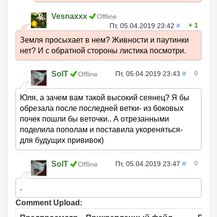
Vesnaxxx
Offline
1
Пт, 05.04.2019 23:42
#
Земля просыхает в нем? Живности и паутинки
нет? И с обратной стороны листика посмотри.
0
SolT
Пт, 05.04.2019 23:43
#
Offline
Юля, а зачем вам такой высокий сеянец? Я бы
обрезала после последней ветки- из боковых
почек пошли бы веточки.. А отрезанными
поделила пополам и поставила укореняться-
для будущих прививок)
0
SolT
Пт, 05.04.2019 23:47
#
Offline
.
Comment Upload: