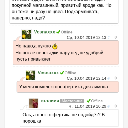
покупной магазинный, привитый вроде как. Но
он тоже ни разу не цвел. Подкармливать,
наверно, надо?
Vesnaxxx
Offline
0
Ср, 10.04.2019 12:13
#
Не надо,а нужно
Но после пересадки пару нед не удобряй,
пусть привыкнет
Vesnaxxx
Offline
0
Ср, 10.04.2019 12:14
#
У меня комплексное-фертика для лимона
юллиия
Мастерица
Offline
0
Чт, 11.04.2019 10:29
#
Оль, а просто фертика не подойдёт? В
порошка