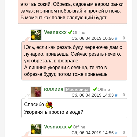
этот высокий. Обрежь, садовым варом ранки
замаж и эпином побрызгай и пролей в ночь.
В момент как полив следующий будет
Vesnaxxx
Offline
0
Сб, 06.04.2019 10:56
#
Юль, если как резать буду, череночек дам с
лунарио, привьешь. Сейчас резать нечего,
уж обрезала в феврале.
А лишние укорени с сеянца, те что в
обрезке будут, потом тоже привьешь
юллиия
Мастерица
Offline
0
Сб, 06.04.2019 14:03
#
Спасибо
Укоренять просто в воде?
Vesnaxxx
Offline
0
Сб, 06.04.2019 14:56
#