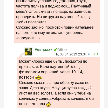
осыпались: условия содержания, грунт,
частота полива и подкормок... Паутинный
клещ? Опрыскивать почаще, на живность
проверить. На цитрусах паутинный клещ
любит поселятся.
Сложно заочно, посмотри повнимательнее
на него, что ему не хватает, уверенна
-определишь.
Vesnaxxx
Offline
1
Пт, 05.04.2019 23:34
#
Может хлороз ещё быть , посмотри по
признакам. Если паутинный клещ
фитоермом опрыскай, через 10_14дн
повтори
Сложно сказать, а про обрезку даже не
знаю. Дело вкуса. Но у цитрусов каждый
лист на вес золота, а если они у тебе на
кончиках у сеянца+обрезать хочешь, я бы
не советовала