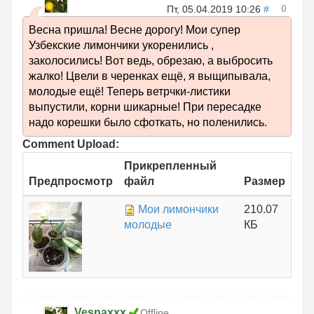
0
Пт, 05.04.2019 10:26
#
Весна пришла! Весне дорогу! Мои супер
Узбекские лимончики укоренились ,
заколосились! Вот ведь, обрезаю, а выбросить
жалко! Цвели в черенках ещё, я выщипывала,
молодые ещё! Теперь ветрчки-листики
выпустили, корни шикарные! При пересадке
надо корешки было сфоткать, но поленились.
Comment Upload:
Прикрепленный
Предпросмотр
файл
Размер
Мои лимончики
210.07
молодые
КБ
Vesnaxxx
Offline