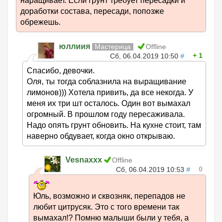
наращивает. Если грунт требует пересадки и
доработки состава, пересади, попозже
обрежешь.
юллиия
Мастерица
Offline
1
Сб, 06.04.2019 10:50
#
Спасибо, девочки.
Оля, ты тогда соблазнила на выращивание
лимонов))) Хотела привить, да все некогда. У
меня их три шт осталось. Один вот вымахал
огромный. В прошлом году пересаживала.
Надо опять грунт обновить. На кухне стоит, там
наверно обдувает, когда окно открываю.
Vesnaxxx
Offline
0
Сб, 06.04.2019 10:53
#
Юль, возможно и сквозняк, перепадов не
любит цитрусяк. Это с того времени так
вымахал!? Помню малыши были у тебя, а