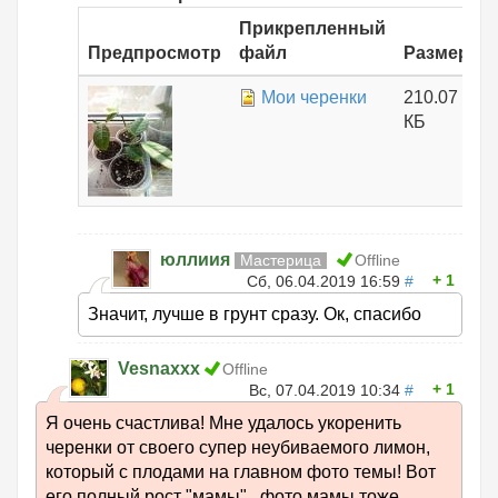
Прикрепленный
Предпросмотр
файл
Размер
Мои черенки
210.07
КБ
юллиия
Мастерица
Offline
1
Сб, 06.04.2019 16:59
#
Значит, лучше в грунт сразу. Ок, спасибо
Vesnaxxx
Offline
1
Вс, 07.04.2019 10:34
#
Я очень счастлива! Мне удалось укоренить
черенки от своего супер неубиваемого лимон,
который с плодами на главном фото темы! Вот
его полный рост "мамы" , фото мамы тоже