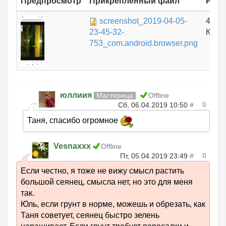
Предпросмотр
Прикрепленный файл
Разм
screenshot_2019-04-05-
467.
23-45-32-
КБ
753_com.android.browser.png
юллиия
Мастерица
Offline
0
Сб, 06.04.2019 10:50
#
Таня, спасибо огромное
Vesnaxxx
Offline
0
Пт, 05.04.2019 23:49
#
Если честно, я тоже не вижу смысл растить
большой сеянец, смысла нет, но это для меня
так.
Юль, если грунт в норме, можешь и обрезать, как
Таня советует, сеянец быстро зелень