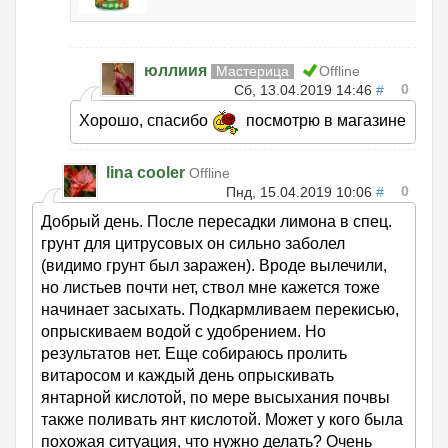
юллиия
Мастерица
Offline
0
Сб, 13.04.2019 14:46
#
Хорошо, спасибо
посмотрю в магазине
lina cooler
Offline
0
Пнд, 15.04.2019 10:06
#
Добрый день. После пересадки лимона в спец.
грунт для цитрусовых он сильно заболел
(видимо грунт был заражен). Вроде вылечили,
но листьев почти нет, ствол мне кажется тоже
начинает засыхать. Подкармливаем перекисью,
опрыскиваем водой с удобрением. Но
результатов нет. Еще собираюсь пролить
витаросом и каждый день опрыскивать
янтарной кислотой, по мере высыхания почвы
также поливать янт кислотой. Может у кого была
похожая ситуация, что нужно делать? Очень