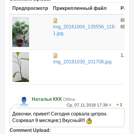
Предпросмотр
Прикрепленный файл
Разм
688.1
img_20161004_135556_119-
КБ
1.jpg
1.51 
img_20181030_101708.jpg
Наталья ККК
Offline
2
Ср, 07.11.2018 17:39
#
Девочки, привет! Сегодня сорвала цитрон.
Созревал 9 месяцев:) Вкусный!!!
Comment Upload: