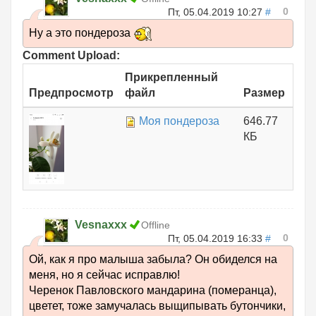
0
Пт, 05.04.2019 10:27
#
Ну а это пондероза
Comment Upload:
Прикрепленный
Предпросмотр
файл
Размер
Моя пондероза
646.77
КБ
Vesnaxxx
Offline
0
Пт, 05.04.2019 16:33
#
Ой, как я про малыша забыла? Он обиделся на
меня, но я сейчас исправлю!
Черенок Павловского мандарина (померанца),
цветет, тоже замучалась выщипывать бутончики,