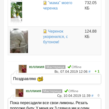
"мама" моего
732.05
черенка
КБ
Черенок
124.88
укоренился, с
КБ
бутоном!
юллиия
Мастерица
Offline
1
Вс, 07.04.2019 12:06
#
Поздравляю
юллиия
Мастерица
Offline
0
Ср, 10.04.2019 11:39
#
Пока пересадили все свои лимоны. Резать
попозже буду. У меня их 3 сеянца ми и один