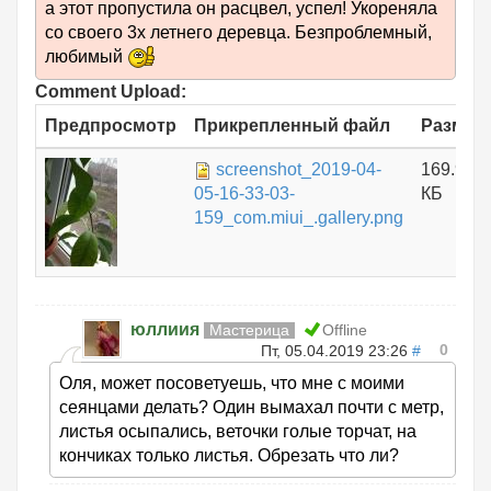
а этот пропустила он расцвел, успел! Укореняла
со своего 3х летнего деревца. Безпроблемный,
любимый
Comment Upload:
Предпросмотр
Прикрепленный файл
Размер
screenshot_2019-04-
169.96
05-16-33-03-
КБ
159_com.miui_.gallery.png
юллиия
Мастерица
Offline
0
Пт, 05.04.2019 23:26
#
Оля, может посоветуешь, что мне с моими
сеянцами делать? Один вымахал почти с метр,
листья осыпались, веточки голые торчат, на
кончиках только листья. Обрезать что ли?