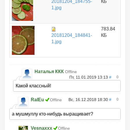
20181204_184755-
КБ
1.jpg
783.84
20181204_184841-
КБ
1.jpg
Наталья ККК
Offline
0
Пт, 11.01.2019 13:13
#
Какой классный!
0
RalEu
Вс, 16.12.2018 18:30
#
Offline
а мушмуллу кто-нибудь выращивает?
Vesnaxxx
Offline