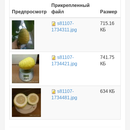
Прикрепленный
Предпросмотр
файл
Размер
s81107-
715.16
1734311.jpg
КБ
s81107-
741.75
1734421.jpg
КБ
s81107-
634 КБ
1734481.jpg