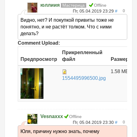
юллиия
Мастерица
Offline
0
Пт, 05.04.2019 23:29
#
Видно, нет? И покупкой привиты тоже не
понятно, и не растёт толком. Что с ними
делать?
Comment Upload:
Прикрепленный
Предпросмотр
файл
Размер
1.58 МБ
1554495996500.jpg
Vesnaxxx
Offline
0
Пт, 05.04.2019 23:30
#
Юля, причину нужно знать, почему