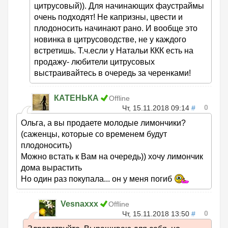
цитрусовый)). Для начинающих фаустраймы
очень подходят! Не капризны, цвести и
плодоносить начинают рано. И вообще это
новинка в цитрусоводстве, не у каждого
встретишь. Т.ч.если у Натальи ККК есть на
продажу- любители цитрусовых
выстраивайтесь в очередь за черенками!
КАТЕНЬКА
Offline
0
Чт, 15.11.2018 09:14
#
Ольга, а вы продаете молодые лимончики?
(саженцы, которые со временем будут
плодоносить)
Можно встать к Вам на очередь)) хочу лимончик
дома вырастить
Но один раз покупала... он у меня погиб
Vesnaxxx
Offline
0
Чт, 15.11.2018 13:50
#