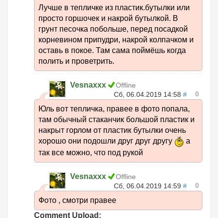
Лучше в тепличке из пластик.бутылки или
просто горшочек и накрой бутылкой. В
грунт песочка побольше, перед посадкой
корневином припудри, накрой колпачком и
оставь в покое. Там сама поймёшь когда
полить и проветрить.
Vesnaxxx
Offline
0
Сб, 06.04.2019 14:58
#
Юль вот тепличка, правее в фото попала,
там обычный стаканчик большой пластик и
накрыт горлом от пластик бутылки очень
хорошо они подошли друг друг другу
а
так все можно, что под рукой
Vesnaxxx
Offline
0
Сб, 06.04.2019 14:59
#
Фото , смотри правее
Comment Upload: