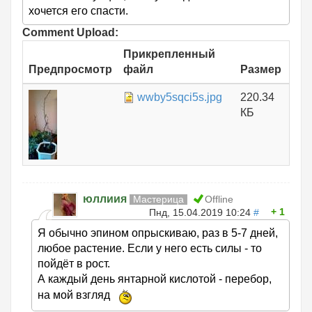
хочется его спасти.
Comment Upload:
Прикрепленный
Предпросмотр
файл
Размер
wwby5sqci5s.jpg
220.34
КБ
юллиия
Мастерица
Offline
1
Пнд, 15.04.2019 10:24
#
Я обычно эпином опрыскиваю, раз в 5-7 дней,
любое растение. Если у него есть силы - то
пойдёт в рост.
А каждый день янтарной кислотой - перебор,
на мой взгляд