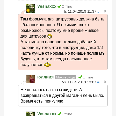
Vesnaxxx
Offline
0
Чт, 11.04.2019 11:37
#
Там формула для цитрусовых должна быть
сбалансированна. Я в химии плохо
разбираюсь, поэтому мне проще жидкое
для цитрусов
А так можно наверно, только добавляй
половинку того, что в инструкции, даже 1/3
часть лучше от нормы, но почаще поливать
будешь, а то там всегда насыщеннее
получается
юллиия
Мастерица
Offline
0
Чт, 11.04.2019 13:07
#
Не попалось на глаза жидкое. А
возвращаться в другой магазин лень было.
Время есть, прикуплю
Vesnaxxx
Offline