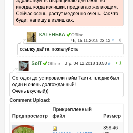
Здравствуйте. Выращиваю для себя, но
иногда, когда излишки, предлагаю желающим.
Сейчас осень, растут медленно очень. Как что
будет, напишу в излишках.
КАТЕНЬКА
Offline
0
Чт, 15.11.2018 22:13
#
ссылку дайте, пожалуйста
1
SolT
Втр, 04.12.2018 18:58
#
Offline
Сегодня дегустировали лайм Таити, плодик был
один и очень долгожданный!
Очень вкусный))
Comment Upload:
Прикрепленный
Предпросмотр
файл
Размер
858.46