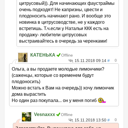
цитрусовый)). Для начинающих фаустраймы
очень подходят! Не капризны, цвести и
плодоносить начинают рано. И вообще это
новинка в цитрусоводстве, не у каждого
встретишь. Т.ч.если у Натальи ККК есть на
продажу- любители цитрусовых
выстраивайтесь в очередь за черенками!
КАТЕНЬКА
Offline
0
Чт, 15.11.2018 09:14
#
Ольга, а вы продаете молодые лимончики?
(саженцы, которые со временем будут
плодоносить)
Можно встать к Вам на очередь)) хочу лимончик
дома вырастить
Но один раз покупала... он у меня погиб
Vesnaxxx
Offline
0
Чт, 15.11.2018 13:50
#