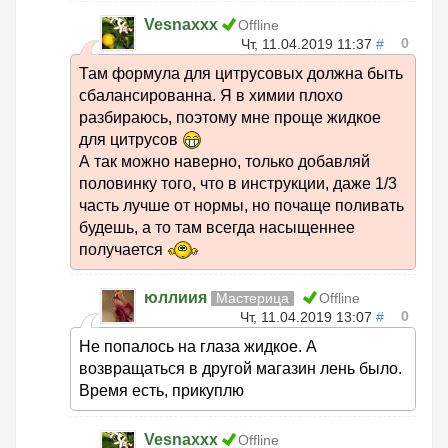
Vesnaxxx
Offline
0
Чт, 11.04.2019 11:37
#
Там формула для цитрусовых должна быть
сбалансированна. Я в химии плохо
разбираюсь, поэтому мне проще жидкое
для цитрусов
А так можно наверно, только добавляй
половинку того, что в инструкции, даже 1/3
часть лучше от нормы, но почаще поливать
будешь, а то там всегда насыщеннее
получается
юллиия
Мастерица
Offline
0
Чт, 11.04.2019 13:07
#
Не попалось на глаза жидкое. А
возвращаться в другой магазин лень было.
Время есть, прикуплю
Vesnaxxx
Offline