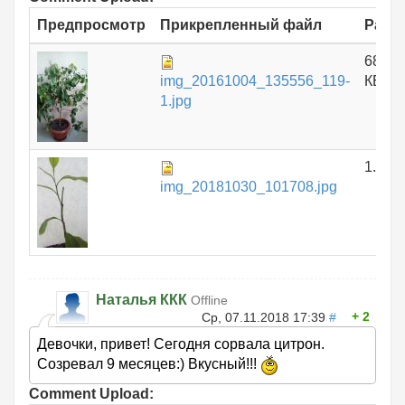
Предпросмотр
Прикрепленный файл
Разм
688.1
img_20161004_135556_119-
КБ
1.jpg
1.51 
img_20181030_101708.jpg
Наталья ККК
Offline
2
Ср, 07.11.2018 17:39
#
Девочки, привет! Сегодня сорвала цитрон.
Созревал 9 месяцев:) Вкусный!!!
Comment Upload: