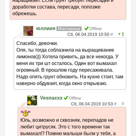
наращивает. Если грунт требует пересадки и
доработки состава, пересади, попозже
обрежешь.
юллиия
Мастерица
Offline
1
Сб, 06.04.2019 10:50
#
Спасибо, девочки.
Оля, ты тогда соблазнила на выращивание
лимонов))) Хотела привить, да все некогда. У
меня их три шт осталось. Один вот вымахал
огромный. В прошлом году пересаживала.
Надо опять грунт обновить. На кухне стоит, там
наверно обдувает, когда окно открываю.
Vesnaxxx
Offline
0
Сб, 06.04.2019 10:53
#
Юль, возможно и сквозняк, перепадов не
любит цитрусяк. Это с того времени так
вымахал!? Помню малыши были у тебя, а