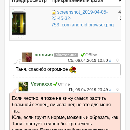
Предпросмотр
Прикрепленный файл
Разм
screenshot_2019-04-05-
467.
23-45-32-
КБ
753_com.android.browser.png
юллиия
Мастерица
Offline
0
Сб, 06.04.2019 10:50
#
Таня, спасибо огромное
Vesnaxxx
Offline
0
Пт, 05.04.2019 23:49
#
Если честно, я тоже не вижу смысл растить
большой сеянец, смысла нет, но это для меня
так.
Юль, если грунт в норме, можешь и обрезать, как
Таня советует, сеянец быстро зелень