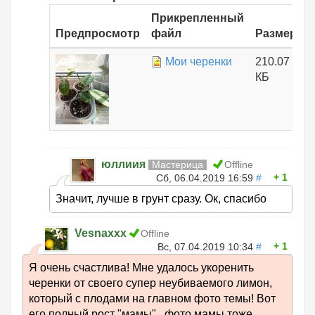
Прикрепленный
Предпросмотр
файл
Размер
Мои черенки
210.07
КБ
юллиия
Мастерица
Offline
1
Сб, 06.04.2019 16:59
#
Значит, лучше в грунт сразу. Ок, спасибо
Vesnaxxx
Offline
1
Вс, 07.04.2019 10:34
#
Я очень счастлива! Мне удалось укоренить
черенки от своего супер неубиваемого лимон,
который с плодами на главном фото темы! Вот
его полный рост "мамы" , фото мамы тоже