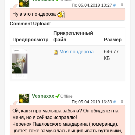
0
Пт, 05.04.2019 10:27
#
Ну а это пондероза
Comment Upload:
Прикрепленный
Предпросмотр
файл
Размер
Моя пондероза
646.77
КБ
Vesnaxxx
Offline
0
Пт, 05.04.2019 16:33
#
Ой, как я про малыша забыла? Он обиделся на
меня, но я сейчас исправлю!
Черенок Павловского мандарина (померанца),
цветет, тоже замучалась выщипывать бутончики,