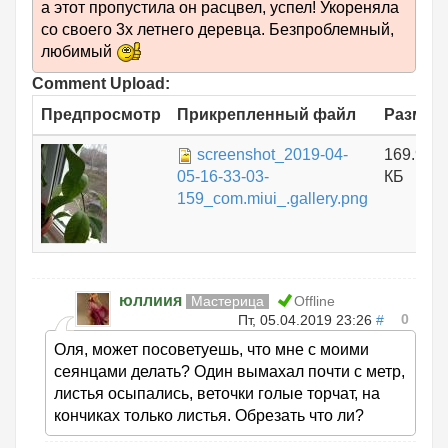
а этот пропустила он расцвел, успел! Укореняла
со своего 3х летнего деревца. Безпроблемный,
любимый
Comment Upload:
Предпросмотр
Прикрепленный файл
Размер
screenshot_2019-04-
169.96
05-16-33-03-
КБ
159_com.miui_.gallery.png
юллиия
Мастерица
Offline
0
Пт, 05.04.2019 23:26
#
Оля, может посоветуешь, что мне с моими
сеянцами делать? Один вымахал почти с метр,
листья осыпались, веточки голые торчат, на
кончиках только листья. Обрезать что ли?