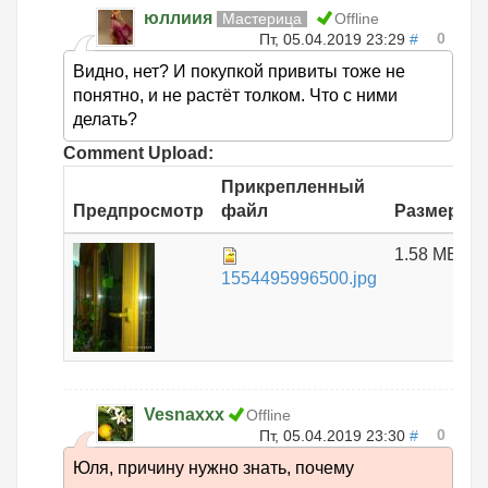
юллиия
Мастерица
Offline
0
Пт, 05.04.2019 23:29
#
Видно, нет? И покупкой привиты тоже не
понятно, и не растёт толком. Что с ними
делать?
Comment Upload:
Прикрепленный
Предпросмотр
файл
Размер
1.58 МБ
1554495996500.jpg
Vesnaxxx
Offline
0
Пт, 05.04.2019 23:30
#
Юля, причину нужно знать, почему