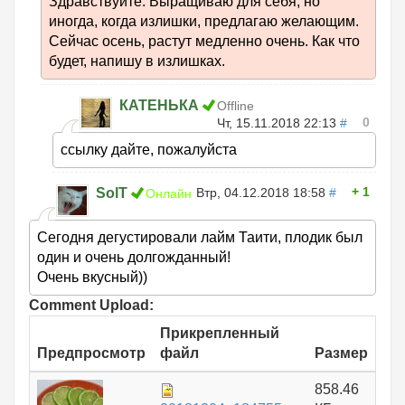
Здравствуйте. Выращиваю для себя, но
иногда, когда излишки, предлагаю желающим.
Сейчас осень, растут медленно очень. Как что
будет, напишу в излишках.
КАТЕНЬКА
Offline
0
Чт, 15.11.2018 22:13
#
ссылку дайте, пожалуйста
1
SolT
Втр, 04.12.2018 18:58
#
Онлайн
Сегодня дегустировали лайм Таити, плодик был
один и очень долгожданный!
Очень вкусный))
Comment Upload:
Прикрепленный
Предпросмотр
файл
Размер
858.46