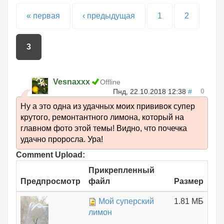
Страницы
« первая
‹ предыдущая
1
2
3
Vesnaxxx
Offline
0
Пнд, 22.10.2018 12:38
#
Ну а это одна из удачных моих прививок супер
крутого, ремонтантного лимона, который на
главном фото этой темы! Видно, что почечка
удачно проросла. Ура!
Comment Upload:
Прикрепленный
Предпросмотр
файл
Размер
Мой суперский
1.81 МБ
лимон