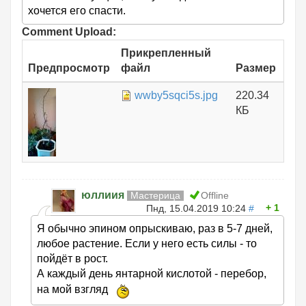
хочется его спасти.
Comment Upload:
Прикрепленный
Предпросмотр
файл
Размер
wwby5sqci5s.jpg
220.34
КБ
юллиия
Мастерица
Offline
1
Пнд, 15.04.2019 10:24
#
Я обычно эпином опрыскиваю, раз в 5-7 дней,
любое растение. Если у него есть силы - то
пойдёт в рост.
А каждый день янтарной кислотой - перебор,
на мой взгляд