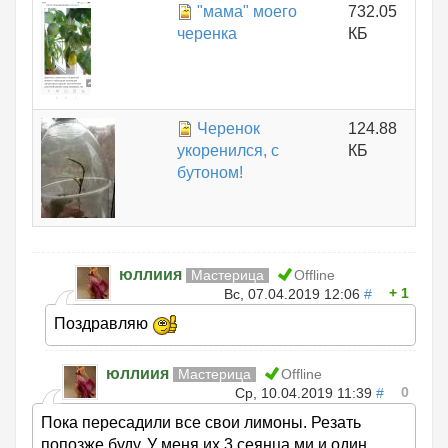
"мама" моего
732.05
черенка
КБ
Черенок
124.88
укоренился, с
КБ
бутоном!
юллиия
Мастерица
Offline
1
Вс, 07.04.2019 12:06
#
Поздравляю
юллиия
Мастерица
Offline
0
Ср, 10.04.2019 11:39
#
Пока пересадили все свои лимоны. Резать
попозже буду. У меня их 3 сеянца ми и один