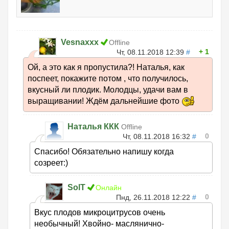
Vesnaxxx
Offline
1
Чт, 08.11.2018 12:39
#
Ой, а это как я пропустила?! Наталья, как
поспеет, покажите потом , что получилось,
вкусный ли плодик. Молодцы, удачи вам в
выращивании! Ждём дальнейшие фото
Наталья ККК
Offline
0
Чт, 08.11.2018 16:32
#
Спасибо! Обязательно напишу когда
созреет:)
SolT
Онлайн
0
Пнд, 26.11.2018 12:22
#
Вкус плодов микроцитрусов очень
необычный! Хвойно- маслянично-