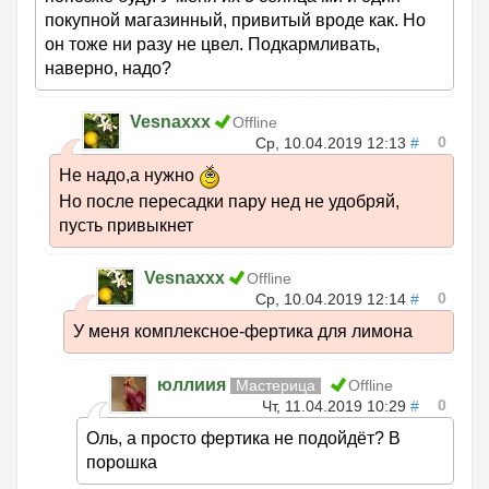
покупной магазинный, привитый вроде как. Но
он тоже ни разу не цвел. Подкармливать,
наверно, надо?
Vesnaxxx
Offline
0
Ср, 10.04.2019 12:13
#
Не надо,а нужно
Но после пересадки пару нед не удобряй,
пусть привыкнет
Vesnaxxx
Offline
0
Ср, 10.04.2019 12:14
#
У меня комплексное-фертика для лимона
юллиия
Мастерица
Offline
0
Чт, 11.04.2019 10:29
#
Оль, а просто фертика не подойдёт? В
порошка