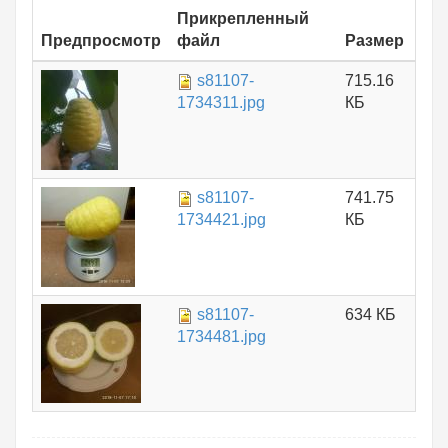
Прикрепленный
Предпросмотр
файл
Размер
s81107-
715.16
1734311.jpg
КБ
s81107-
741.75
1734421.jpg
КБ
s81107-
634 КБ
1734481.jpg