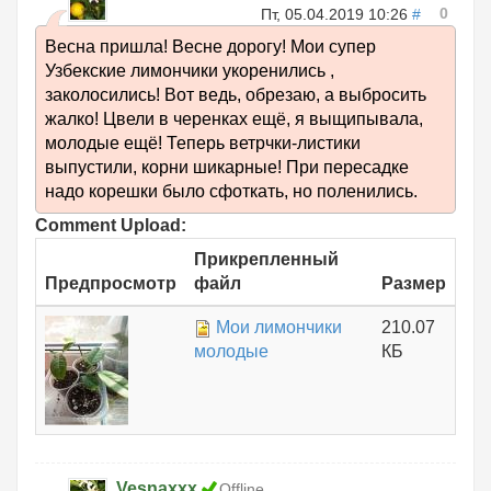
0
Пт, 05.04.2019 10:26
#
Весна пришла! Весне дорогу! Мои супер
Узбекские лимончики укоренились ,
заколосились! Вот ведь, обрезаю, а выбросить
жалко! Цвели в черенках ещё, я выщипывала,
молодые ещё! Теперь ветрчки-листики
выпустили, корни шикарные! При пересадке
надо корешки было сфоткать, но поленились.
Comment Upload:
Прикрепленный
Предпросмотр
файл
Размер
Мои лимончики
210.07
молодые
КБ
Vesnaxxx
Offline