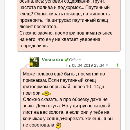
осыпались: условия содержания, грунт,
частота полива и подкормок... Паутинный
клещ? Опрыскивать почаще, на живность
проверить. На цитрусах паутинный клещ
любит поселятся.
Сложно заочно, посмотри повнимательнее
на него, что ему не хватает, уверенна
-определишь.
Vesnaxxx
Offline
1
Пт, 05.04.2019 23:34
#
Может хлороз ещё быть , посмотри по
признакам. Если паутинный клещ
фитоермом опрыскай, через 10_14дн
повтори
Сложно сказать, а про обрезку даже не
знаю. Дело вкуса. Но у цитрусов каждый
лист на вес золота, а если они у тебе на
кончиках у сеянца+обрезать хочешь, я бы
не советовала