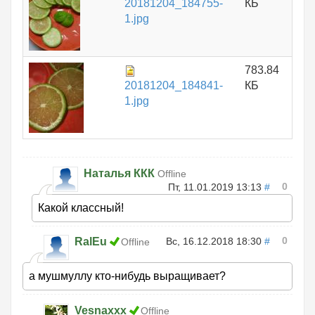
20181204_184755-
КБ
1.jpg
783.84
20181204_184841-
КБ
1.jpg
Наталья ККК
Offline
0
Пт, 11.01.2019 13:13
#
Какой классный!
0
RalEu
Вс, 16.12.2018 18:30
#
Offline
а мушмуллу кто-нибудь выращивает?
Vesnaxxx
Offline