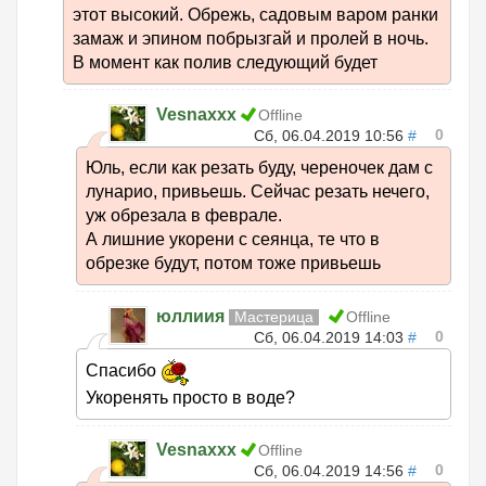
этот высокий. Обрежь, садовым варом ранки
замаж и эпином побрызгай и пролей в ночь.
В момент как полив следующий будет
Vesnaxxx
Offline
0
Сб, 06.04.2019 10:56
#
Юль, если как резать буду, череночек дам с
лунарио, привьешь. Сейчас резать нечего,
уж обрезала в феврале.
А лишние укорени с сеянца, те что в
обрезке будут, потом тоже привьешь
юллиия
Мастерица
Offline
0
Сб, 06.04.2019 14:03
#
Спасибо
Укоренять просто в воде?
Vesnaxxx
Offline
0
Сб, 06.04.2019 14:56
#