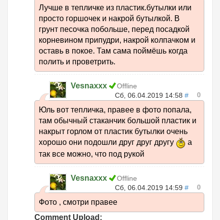
Лучше в тепличке из пластик.бутылки или
просто горшочек и накрой бутылкой. В
грунт песочка побольше, перед посадкой
корневином припудри, накрой колпачком и
оставь в покое. Там сама поймёшь когда
полить и проветрить.
Vesnaxxx
Offline
0
Сб, 06.04.2019 14:58
#
Юль вот тепличка, правее в фото попала,
там обычный стаканчик большой пластик и
накрыт горлом от пластик бутылки очень
хорошо они подошли друг друг другу
а
так все можно, что под рукой
Vesnaxxx
Offline
0
Сб, 06.04.2019 14:59
#
Фото , смотри правее
Comment Upload: