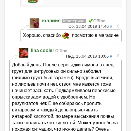
юллиия
Мастерица
Offline
0
Сб, 13.04.2019 14:46
#
Хорошо, спасибо
посмотрю в магазине
lina cooler
Offline
0
Пнд, 15.04.2019 10:06
#
Добрый день. После пересадки лимона в спец.
грунт для цитрусовых он сильно заболел
(видимо грунт был заражен). Вроде вылечили,
но листьев почти нет, ствол мне кажется тоже
начинает засыхать. Подкармливаем перекисью,
опрыскиваем водой с удобрением. Но
результатов нет. Еще собираюсь пролить
витаросом и каждый день опрыскивать
янтарной кислотой, по мере высыхания почвы
также поливать янт кислотой. Может у кого была
похожая ситуация, что нужно делать? Очень