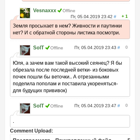
Vesnaxxx
Offline
1
Пт, 05.04.2019 23:42
#
Земля просыхает в нем? Живности и паутинки
нет? И с обратной стороны листика посмотри.
0
SolT
Пт, 05.04.2019 23:43
#
Offline
Юля, а зачем вам такой высокий сеянец? Я бы
обрезала после последней ветки- из боковых
почек пошли бы веточки.. А отрезанными
поделила пополам и поставила укореняться-
для будущих прививок)
0
SolT
Пт, 05.04.2019 23:47
#
Offline
.
Comment Upload: