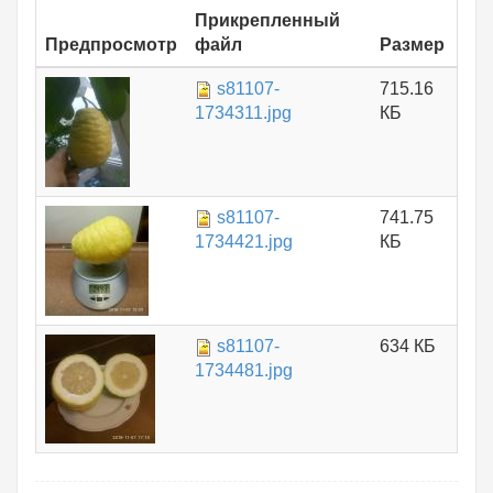
Прикрепленный
Предпросмотр
файл
Размер
s81107-
715.16
1734311.jpg
КБ
s81107-
741.75
1734421.jpg
КБ
s81107-
634 КБ
1734481.jpg