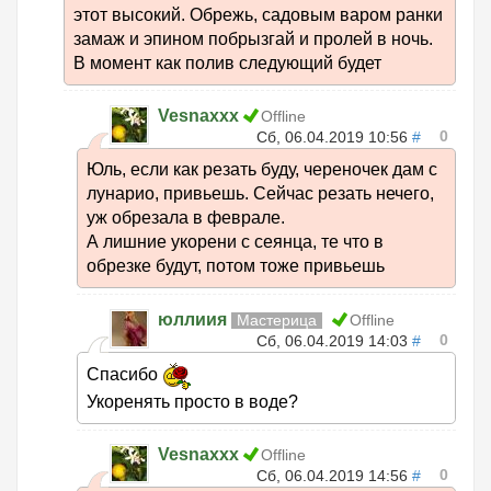
этот высокий. Обрежь, садовым варом ранки
замаж и эпином побрызгай и пролей в ночь.
В момент как полив следующий будет
Vesnaxxx
Offline
0
Сб, 06.04.2019 10:56
#
Юль, если как резать буду, череночек дам с
лунарио, привьешь. Сейчас резать нечего,
уж обрезала в феврале.
А лишние укорени с сеянца, те что в
обрезке будут, потом тоже привьешь
юллиия
Мастерица
Offline
0
Сб, 06.04.2019 14:03
#
Спасибо
Укоренять просто в воде?
Vesnaxxx
Offline
0
Сб, 06.04.2019 14:56
#