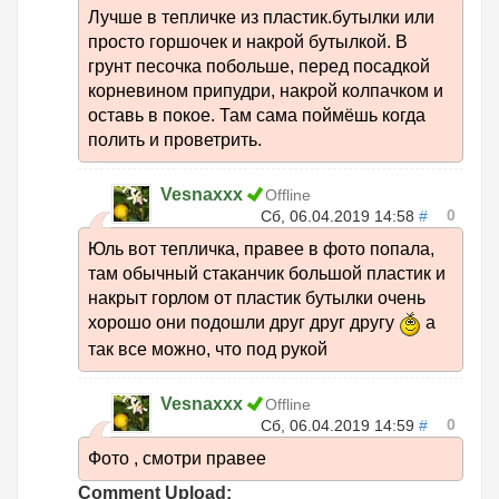
Лучше в тепличке из пластик.бутылки или
просто горшочек и накрой бутылкой. В
грунт песочка побольше, перед посадкой
корневином припудри, накрой колпачком и
оставь в покое. Там сама поймёшь когда
полить и проветрить.
Vesnaxxx
Offline
0
Сб, 06.04.2019 14:58
#
Юль вот тепличка, правее в фото попала,
там обычный стаканчик большой пластик и
накрыт горлом от пластик бутылки очень
хорошо они подошли друг друг другу
а
так все можно, что под рукой
Vesnaxxx
Offline
0
Сб, 06.04.2019 14:59
#
Фото , смотри правее
Comment Upload: