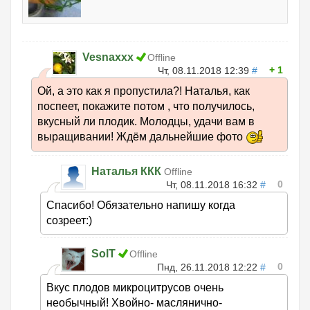
Vesnaxxx
Offline
1
Чт, 08.11.2018 12:39
#
Ой, а это как я пропустила?! Наталья, как
поспеет, покажите потом , что получилось,
вкусный ли плодик. Молодцы, удачи вам в
выращивании! Ждём дальнейшие фото
Наталья ККК
Offline
0
Чт, 08.11.2018 16:32
#
Спасибо! Обязательно напишу когда
созреет:)
SolT
Offline
0
Пнд, 26.11.2018 12:22
#
Вкус плодов микроцитрусов очень
необычный! Хвойно- маслянично-