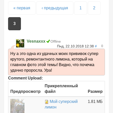
Страницы
« первая
‹ предыдущая
1
2
3
Vesnaxxx
Offline
0
Пнд, 22.10.2018 12:38
#
Ну а это одна из удачных моих прививок супер
крутого, ремонтантного лимона, который на
главном фото этой темы! Видно, что почечка
удачно проросла. Ура!
Comment Upload:
Прикрепленный
Предпросмотр
файл
Размер
Мой суперский
1.81 МБ
лимон