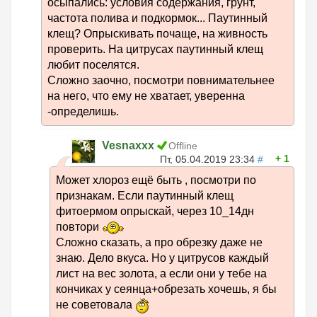
осыпались: условия содержания, грунт,
частота полива и подкормок... Паутинный
клещ? Опрыскивать почаще, на живность
проверить. На цитрусах паутинный клещ
любит поселятся.
Сложно заочно, посмотри повнимательнее
на него, что ему не хватает, уверенна
-определишь.
Vesnaxxx
Offline
1
Пт, 05.04.2019 23:34
#
Может хлороз ещё быть , посмотри по
признакам. Если паутинный клещ
фитоермом опрыскай, через 10_14дн
повтори
Сложно сказать, а про обрезку даже не
знаю. Дело вкуса. Но у цитрусов каждый
лист на вес золота, а если они у тебе на
кончиках у сеянца+обрезать хочешь, я бы
не советовала