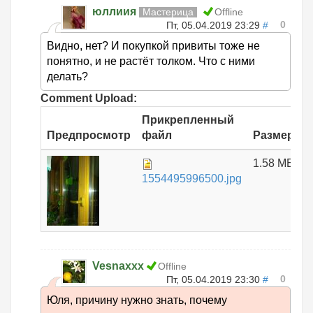
юллиия
Мастерица
Offline
0
Пт, 05.04.2019 23:29
#
Видно, нет? И покупкой привиты тоже не
понятно, и не растёт толком. Что с ними
делать?
Comment Upload:
Прикрепленный
Предпросмотр
файл
Размер
1.58 МБ
1554495996500.jpg
Vesnaxxx
Offline
0
Пт, 05.04.2019 23:30
#
Юля, причину нужно знать, почему