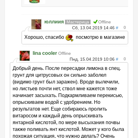
юллиия
Мастерица
Offline
0
Сб, 13.04.2019 14:46
#
Хорошо, спасибо
посмотрю в магазине
lina cooler
Offline
0
Пнд, 15.04.2019 10:06
#
Добрый день. После пересадки лимона в спец.
грунт для цитрусовых он сильно заболел
(видимо грунт был заражен). Вроде вылечили,
но листьев почти нет, ствол мне кажется тоже
начинает засыхать. Подкармливаем перекисью,
опрыскиваем водой с удобрением. Но
результатов нет. Еще собираюсь пролить
витаросом и каждый день опрыскивать
янтарной кислотой, по мере высыхания почвы
также поливать янт кислотой. Может у кого была
похожая ситуация, что нужно делать? Очень