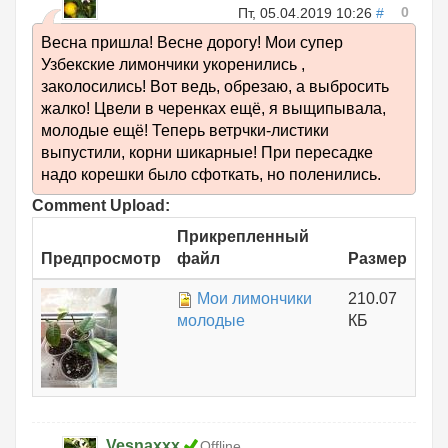
0
Пт, 05.04.2019 10:26
#
Весна пришла! Весне дорогу! Мои супер
Узбекские лимончики укоренились ,
заколосились! Вот ведь, обрезаю, а выбросить
жалко! Цвели в черенках ещё, я выщипывала,
молодые ещё! Теперь ветрчки-листики
выпустили, корни шикарные! При пересадке
надо корешки было сфоткать, но поленились.
Comment Upload:
Прикрепленный
Предпросмотр
файл
Размер
Мои лимончики
210.07
молодые
КБ
Vesnaxxx
Offline