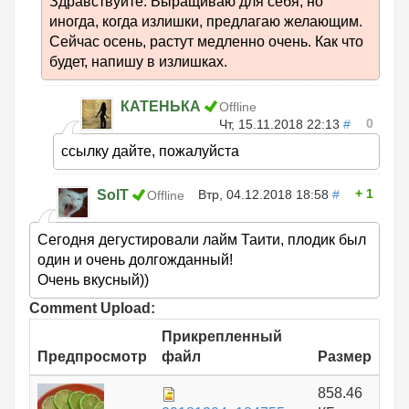
Здравствуйте. Выращиваю для себя, но
иногда, когда излишки, предлагаю желающим.
Сейчас осень, растут медленно очень. Как что
будет, напишу в излишках.
КАТЕНЬКА
Offline
0
Чт, 15.11.2018 22:13
#
ссылку дайте, пожалуйста
1
SolT
Втр, 04.12.2018 18:58
#
Offline
Сегодня дегустировали лайм Таити, плодик был
один и очень долгожданный!
Очень вкусный))
Comment Upload:
Прикрепленный
Предпросмотр
файл
Размер
858.46