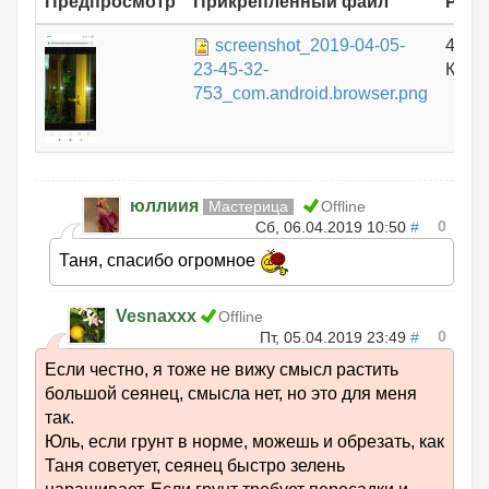
Предпросмотр
Прикрепленный файл
Разм
screenshot_2019-04-05-
467.
23-45-32-
КБ
753_com.android.browser.png
юллиия
Мастерица
Offline
0
Сб, 06.04.2019 10:50
#
Таня, спасибо огромное
Vesnaxxx
Offline
0
Пт, 05.04.2019 23:49
#
Если честно, я тоже не вижу смысл растить
большой сеянец, смысла нет, но это для меня
так.
Юль, если грунт в норме, можешь и обрезать, как
Таня советует, сеянец быстро зелень