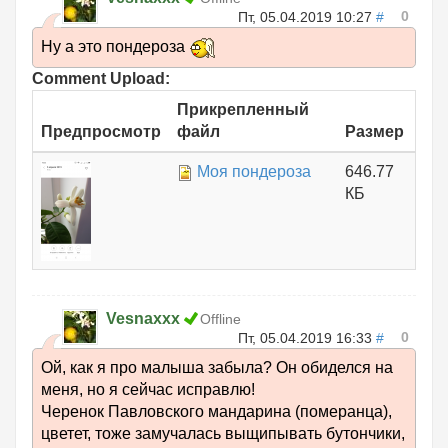
0
Пт, 05.04.2019 10:27
#
Ну а это пондероза
Comment Upload:
Прикрепленный
Предпросмотр
файл
Размер
Моя пондероза
646.77
КБ
Vesnaxxx
Offline
0
Пт, 05.04.2019 16:33
#
Ой, как я про малыша забыла? Он обиделся на
меня, но я сейчас исправлю!
Черенок Павловского мандарина (померанца),
цветет, тоже замучалась выщипывать бутончики,