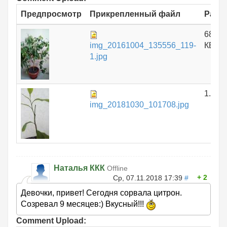
Предпросмотр
Прикрепленный файл
Разм
688.1
img_20161004_135556_119-
КБ
1.jpg
1.51 
img_20181030_101708.jpg
Наталья ККК
Offline
2
Ср, 07.11.2018 17:39
#
Девочки, привет! Сегодня сорвала цитрон.
Созревал 9 месяцев:) Вкусный!!!
Comment Upload: