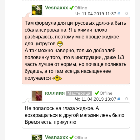
Vesnaxxx
Offline
0
Чт, 11.04.2019 11:37
#
Там формула для цитрусовых должна быть
сбалансированна. Я в химии плохо
разбираюсь, поэтому мне проще жидкое
для цитрусов
А так можно наверно, только добавляй
половинку того, что в инструкции, даже 1/3
часть лучше от нормы, но почаще поливать
будешь, а то там всегда насыщеннее
получается
юллиия
Мастерица
Offline
0
Чт, 11.04.2019 13:07
#
Не попалось на глаза жидкое. А
возвращаться в другой магазин лень было.
Время есть, прикуплю
Vesnaxxx
Offline