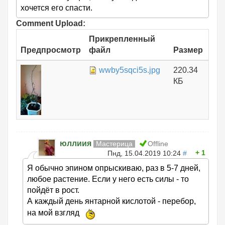
хочется его спасти.
Comment Upload:
Прикрепленный
Предпросмотр
файл
Размер
wwby5sqci5s.jpg
220.34
КБ
юллиия
Мастерица
Offline
1
Пнд, 15.04.2019 10:24
#
Я обычно эпином опрыскиваю, раз в 5-7 дней,
любое растение. Если у него есть силы - то
пойдёт в рост.
А каждый день янтарной кислотой - перебор,
на мой взгляд