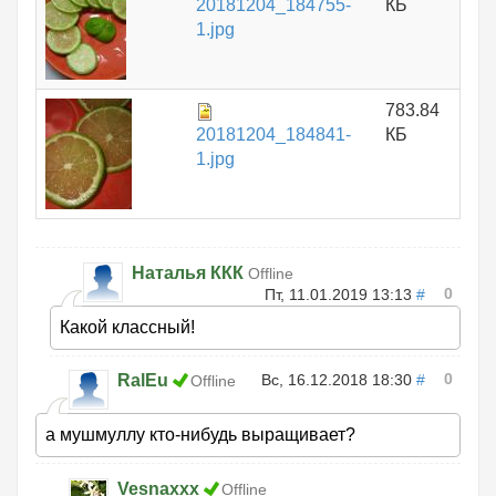
20181204_184755-
КБ
1.jpg
783.84
20181204_184841-
КБ
1.jpg
Наталья ККК
Offline
0
Пт, 11.01.2019 13:13
#
Какой классный!
0
RalEu
Вс, 16.12.2018 18:30
#
Offline
а мушмуллу кто-нибудь выращивает?
Vesnaxxx
Offline