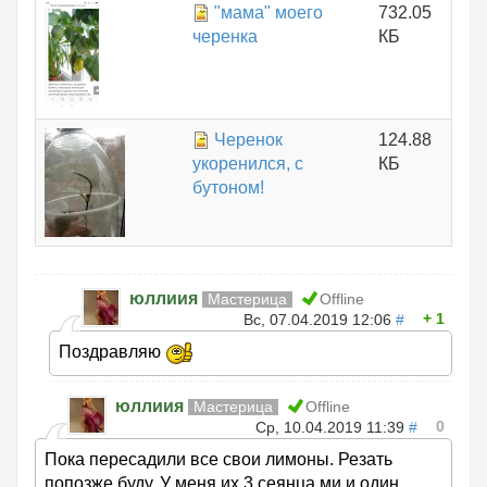
"мама" моего
732.05
черенка
КБ
Черенок
124.88
укоренился, с
КБ
бутоном!
юллиия
Мастерица
Offline
1
Вс, 07.04.2019 12:06
#
Поздравляю
юллиия
Мастерица
Offline
0
Ср, 10.04.2019 11:39
#
Пока пересадили все свои лимоны. Резать
попозже буду. У меня их 3 сеянца ми и один