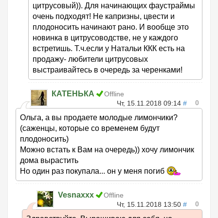
цитрусовый)). Для начинающих фаустраймы
очень подходят! Не капризны, цвести и
плодоносить начинают рано. И вообще это
новинка в цитрусоводстве, не у каждого
встретишь. Т.ч.если у Натальи ККК есть на
продажу- любители цитрусовых
выстраивайтесь в очередь за черенками!
КАТЕНЬКА
Offline
0
Чт, 15.11.2018 09:14
#
Ольга, а вы продаете молодые лимончики?
(саженцы, которые со временем будут
плодоносить)
Можно встать к Вам на очередь)) хочу лимончик
дома вырастить
Но один раз покупала... он у меня погиб
Vesnaxxx
Offline
0
Чт, 15.11.2018 13:50
#