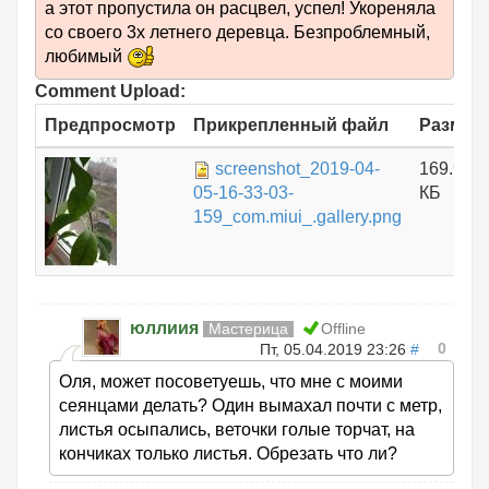
а этот пропустила он расцвел, успел! Укореняла
со своего 3х летнего деревца. Безпроблемный,
любимый
Comment Upload:
Предпросмотр
Прикрепленный файл
Размер
screenshot_2019-04-
169.96
05-16-33-03-
КБ
159_com.miui_.gallery.png
юллиия
Мастерица
Offline
0
Пт, 05.04.2019 23:26
#
Оля, может посоветуешь, что мне с моими
сеянцами делать? Один вымахал почти с метр,
листья осыпались, веточки голые торчат, на
кончиках только листья. Обрезать что ли?