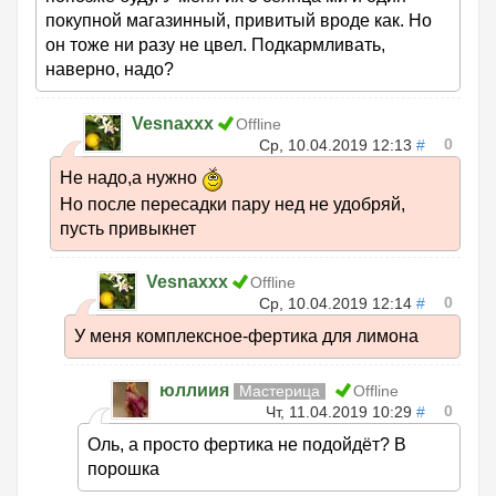
покупной магазинный, привитый вроде как. Но
он тоже ни разу не цвел. Подкармливать,
наверно, надо?
Vesnaxxx
Offline
0
Ср, 10.04.2019 12:13
#
Не надо,а нужно
Но после пересадки пару нед не удобряй,
пусть привыкнет
Vesnaxxx
Offline
0
Ср, 10.04.2019 12:14
#
У меня комплексное-фертика для лимона
юллиия
Мастерица
Offline
0
Чт, 11.04.2019 10:29
#
Оль, а просто фертика не подойдёт? В
порошка