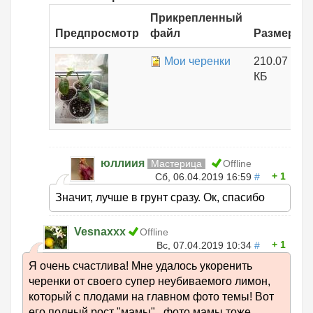
Прикрепленный
Предпросмотр
файл
Размер
Мои черенки
210.07
КБ
юллиия
Мастерица
Offline
1
Сб, 06.04.2019 16:59
#
Значит, лучше в грунт сразу. Ок, спасибо
Vesnaxxx
Offline
1
Вс, 07.04.2019 10:34
#
Я очень счастлива! Мне удалось укоренить
черенки от своего супер неубиваемого лимон,
который с плодами на главном фото темы! Вот
его полный рост "мамы" , фото мамы тоже