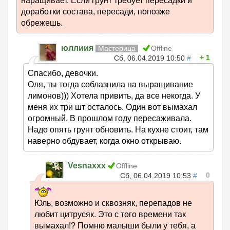
наращивает. Если грунт требует пересадки и
доработки состава, пересади, попозже
обрежешь.
юллиия
Мастерица
Offline
1
Сб, 06.04.2019 10:50
#
Спасибо, девочки.
Оля, ты тогда соблазнила на выращивание
лимонов))) Хотела привить, да все некогда. У
меня их три шт осталось. Один вот вымахал
огромный. В прошлом году пересаживала.
Надо опять грунт обновить. На кухне стоит, там
наверно обдувает, когда окно открываю.
Vesnaxxx
Offline
0
Сб, 06.04.2019 10:53
#
Юль, возможно и сквозняк, перепадов не
любит цитрусяк. Это с того времени так
вымахал!? Помню малыши были у тебя, а