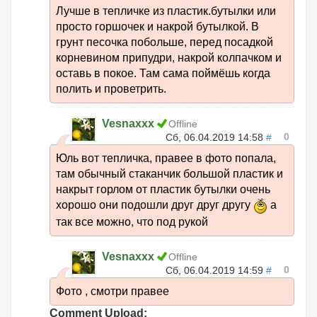
Лучше в тепличке из пластик.бутылки или
просто горшочек и накрой бутылкой. В
грунт песочка побольше, перед посадкой
корневином припудри, накрой колпачком и
оставь в покое. Там сама поймёшь когда
полить и проветрить.
Vesnaxxx
Offline
0
Сб, 06.04.2019 14:58
#
Юль вот тепличка, правее в фото попала,
там обычный стаканчик большой пластик и
накрыт горлом от пластик бутылки очень
хорошо они подошли друг друг другу
а
так все можно, что под рукой
Vesnaxxx
Offline
0
Сб, 06.04.2019 14:59
#
Фото , смотри правее
Comment Upload: