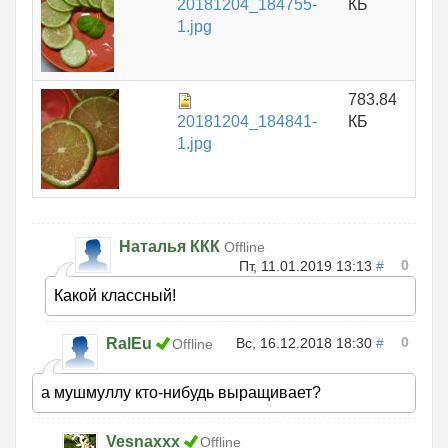
20181204_184755-
КБ
1.jpg
783.84
20181204_184841-
КБ
1.jpg
Наталья ККК
Offline
0
Пт, 11.01.2019 13:13
#
Какой классный!
0
RalEu
Вс, 16.12.2018 18:30
#
Offline
а мушмуллу кто-нибудь выращивает?
Vesnaxxx
Offline