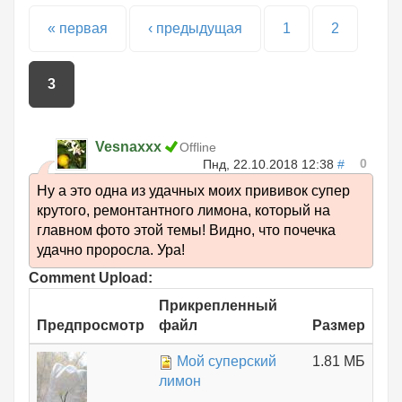
Страницы
« первая
‹ предыдущая
1
2
3
Vesnaxxx
Offline
0
Пнд, 22.10.2018 12:38
#
Ну а это одна из удачных моих прививок супер
крутого, ремонтантного лимона, который на
главном фото этой темы! Видно, что почечка
удачно проросла. Ура!
Comment Upload:
Прикрепленный
Предпросмотр
файл
Размер
Мой суперский
1.81 МБ
лимон