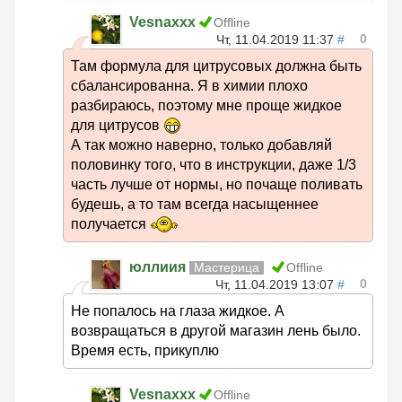
Vesnaxxx
Offline
0
Чт, 11.04.2019 11:37
#
Там формула для цитрусовых должна быть
сбалансированна. Я в химии плохо
разбираюсь, поэтому мне проще жидкое
для цитрусов
А так можно наверно, только добавляй
половинку того, что в инструкции, даже 1/3
часть лучше от нормы, но почаще поливать
будешь, а то там всегда насыщеннее
получается
юллиия
Мастерица
Offline
0
Чт, 11.04.2019 13:07
#
Не попалось на глаза жидкое. А
возвращаться в другой магазин лень было.
Время есть, прикуплю
Vesnaxxx
Offline