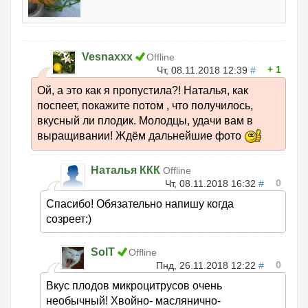
Vesnaxxx
Offline
1
Чт, 08.11.2018 12:39
#
Ой, а это как я пропустила?! Наталья, как
поспеет, покажите потом , что получилось,
вкусный ли плодик. Молодцы, удачи вам в
выращивании! Ждём дальнейшие фото
Наталья ККК
Offline
0
Чт, 08.11.2018 16:32
#
Спасибо! Обязательно напишу когда
созреет:)
SolT
Offline
0
Пнд, 26.11.2018 12:22
#
Вкус плодов микроцитрусов очень
необычный! Хвойно- маслянично-