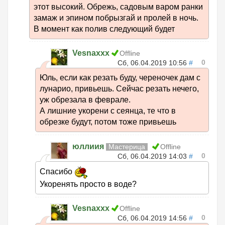
этот высокий. Обрежь, садовым варом ранки
замаж и эпином побрызгай и пролей в ночь.
В момент как полив следующий будет
Vesnaxxx
Offline
0
Сб, 06.04.2019 10:56
#
Юль, если как резать буду, череночек дам с
лунарио, привьешь. Сейчас резать нечего,
уж обрезала в феврале.
А лишние укорени с сеянца, те что в
обрезке будут, потом тоже привьешь
юллиия
Мастерица
Offline
0
Сб, 06.04.2019 14:03
#
Спасибо
Укоренять просто в воде?
Vesnaxxx
Offline
0
Сб, 06.04.2019 14:56
#