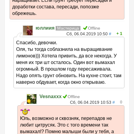
наращивает. Если грунт требует пересадки и
доработки состава, пересади, попозже
обрежешь.
юллиия
Мастерица
Offline
1
Сб, 06.04.2019 10:50
#
Спасибо, девочки.
Оля, ты тогда соблазнила на выращивание
лимонов))) Хотела привить, да все некогда. У
меня их три шт осталось. Один вот вымахал
огромный. В прошлом году пересаживала.
Надо опять грунт обновить. На кухне стоит, там
наверно обдувает, когда окно открываю.
Vesnaxxx
Offline
0
Сб, 06.04.2019 10:53
#
Юль, возможно и сквозняк, перепадов не
любит цитрусяк. Это с того времени так
вымахал!? Помню малыши были у тебя, а