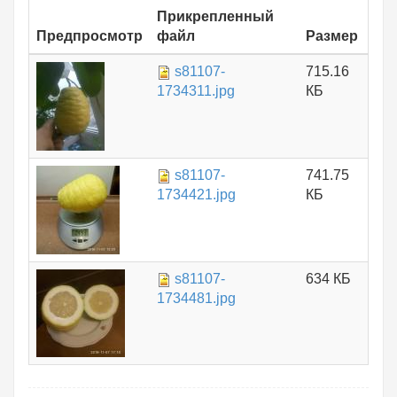
Прикрепленный
Предпросмотр
файл
Размер
s81107-
715.16
1734311.jpg
КБ
s81107-
741.75
1734421.jpg
КБ
s81107-
634 КБ
1734481.jpg