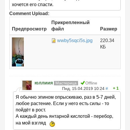
хочется его спасти.
Comment Upload:
Прикрепленный
Предпросмотр
файл
Размер
wwby5sqci5s.jpg
220.34
КБ
юллиия
Мастерица
Offline
1
Пнд, 15.04.2019 10:24
#
Я обычно эпином опрыскиваю, раз в 5-7 дней,
любое растение. Если у него есть силы - то
пойдёт в рост.
А каждый день янтарной кислотой - перебор,
на мой взгляд