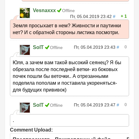
Vesnaxxx
Offline
1
Пт, 05.04.2019 23:42
#
Земля просыхает в нем? Живности и паутинки
нет? И с обратной стороны листика посмотри.
0
SolT
Пт, 05.04.2019 23:43
#
Offline
Юля, а зачем вам такой высокий сеянец? Я бы
обрезала после последней ветки- из боковых
почек пошли бы веточки.. А отрезанными
поделила пополам и поставила укореняться-
для будущих прививок)
0
SolT
Пт, 05.04.2019 23:47
#
Offline
.
Comment Upload: