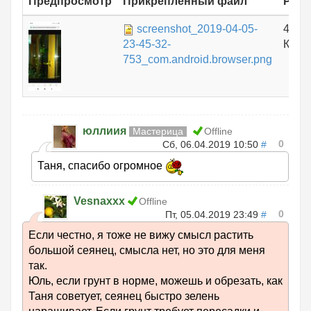
Предпросмотр
Прикрепленный файл
Разм
screenshot_2019-04-05-
467.
23-45-32-
КБ
753_com.android.browser.png
юллиия
Мастерица
Offline
0
Сб, 06.04.2019 10:50
#
Таня, спасибо огромное
Vesnaxxx
Offline
0
Пт, 05.04.2019 23:49
#
Если честно, я тоже не вижу смысл растить
большой сеянец, смысла нет, но это для меня
так.
Юль, если грунт в норме, можешь и обрезать, как
Таня советует, сеянец быстро зелень