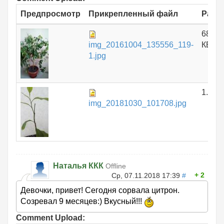
Предпросмотр
Прикрепленный файл
Разм
688.1
img_20161004_135556_119-
КБ
1.jpg
1.51 
img_20181030_101708.jpg
Наталья ККК
Offline
2
Ср, 07.11.2018 17:39
#
Девочки, привет! Сегодня сорвала цитрон.
Созревал 9 месяцев:) Вкусный!!!
Comment Upload: