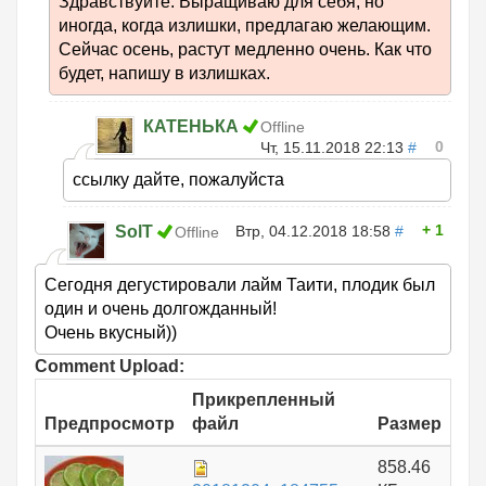
Здравствуйте. Выращиваю для себя, но
иногда, когда излишки, предлагаю желающим.
Сейчас осень, растут медленно очень. Как что
будет, напишу в излишках.
КАТЕНЬКА
Offline
0
Чт, 15.11.2018 22:13
#
ссылку дайте, пожалуйста
1
SolT
Втр, 04.12.2018 18:58
#
Offline
Сегодня дегустировали лайм Таити, плодик был
один и очень долгожданный!
Очень вкусный))
Comment Upload:
Прикрепленный
Предпросмотр
файл
Размер
858.46