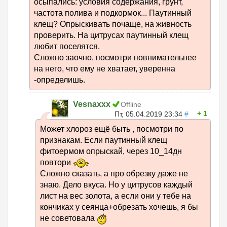
осыпались: условия содержания, грунт,
частота полива и подкормок... Паутинный
клещ? Опрыскивать почаще, на живность
проверить. На цитрусах паутинный клещ
любит поселятся.
Сложно заочно, посмотри повнимательнее
на него, что ему не хватает, уверенна
-определишь.
Vesnaxxx
Offline
1
Пт, 05.04.2019 23:34
#
Может хлороз ещё быть , посмотри по
признакам. Если паутинный клещ
фитоермом опрыскай, через 10_14дн
повтори
Сложно сказать, а про обрезку даже не
знаю. Дело вкуса. Но у цитрусов каждый
лист на вес золота, а если они у тебе на
кончиках у сеянца+обрезать хочешь, я бы
не советовала