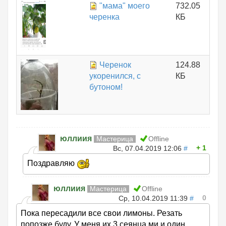
"мама" моего
732.05
черенка
КБ
Черенок
124.88
укоренился, с
КБ
бутоном!
юллиия
Мастерица
Offline
1
Вс, 07.04.2019 12:06
#
Поздравляю
юллиия
Мастерица
Offline
0
Ср, 10.04.2019 11:39
#
Пока пересадили все свои лимоны. Резать
попозже буду. У меня их 3 сеянца ми и один