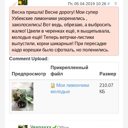
0
Пт, 05.04.2019 10:26
#
Весна пришла! Весне дорогу! Мои супер
Узбекские лимончики укоренились ,
заколосились! Вот ведь, обрезаю, а выбросить
жалко! Цвели в черенках ещё, я выщипывала,
молодые ещё! Теперь ветрчки-листики
выпустили, корни шикарные! При пересадке
надо корешки было сфоткать, но поленились.
Comment Upload:
Прикрепленный
Предпросмотр
файл
Размер
Мои лимончики
210.07
молодые
КБ
Vesnaxxx
Offline