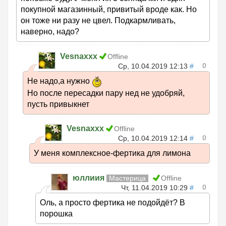
покупной магазинный, привитый вроде как. Но
он тоже ни разу не цвел. Подкармливать,
наверно, надо?
Vesnaxxx
Offline
0
Ср, 10.04.2019 12:13
#
Не надо,а нужно
Но после пересадки пару нед не удобряй,
пусть привыкнет
Vesnaxxx
Offline
0
Ср, 10.04.2019 12:14
#
У меня комплексное-фертика для лимона
юллиия
Мастерица
Offline
0
Чт, 11.04.2019 10:29
#
Оль, а просто фертика не подойдёт? В
порошка