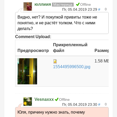
юллиия
Мастерица
Offline
0
Пт, 05.04.2019 23:29
#
Видно, нет? И покупкой привиты тоже не
понятно, и не растёт толком. Что с ними
делать?
Comment Upload:
Прикрепленный
Предпросмотр
файл
Размер
1.58 МБ
1554495996500.jpg
Vesnaxxx
Offline
0
Пт, 05.04.2019 23:30
#
Юля, причину нужно знать, почему