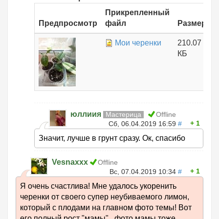
Прикрепленный
Предпросмотр
файл
Размер
Мои черенки
210.07
КБ
юллиия
Мастерица
Offline
1
Сб, 06.04.2019 16:59
#
Значит, лучше в грунт сразу. Ок, спасибо
Vesnaxxx
Offline
1
Вс, 07.04.2019 10:34
#
Я очень счастлива! Мне удалось укоренить
черенки от своего супер неубиваемого лимон,
который с плодами на главном фото темы! Вот
его полный рост "мамы" , фото мамы тоже