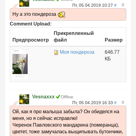
0
Пт, 05.04.2019 10:27
#
Ну а это пондероза
Comment Upload:
Прикрепленный
Предпросмотр
файл
Размер
Моя пондероза
646.77
КБ
Vesnaxxx
Offline
0
Пт, 05.04.2019 16:33
#
Ой, как я про малыша забыла? Он обиделся на
меня, но я сейчас исправлю!
Черенок Павловского мандарина (померанца),
цветет, тоже замучалась выщипывать бутончики,