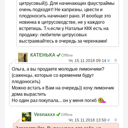
цитрусовый)). Для начинающих фаустраймы
очень подходят! Не капризны, цвести и
плодоносить начинают рано. И вообще это
новинка в цитрусоводстве, не у каждого
встретишь. Т.ч.если у Натальи ККК есть на
продажу- любители цитрусовых
выстраивайтесь в очередь за черенками!
КАТЕНЬКА
Offline
0
Чт, 15.11.2018 09:14
#
Ольга, а вы продаете молодые лимончики?
(саженцы, которые со временем будут
плодоносить)
Можно встать к Вам на очередь)) хочу лимончик
дома вырастить
Но один раз покупала... он у меня погиб
Vesnaxxx
Offline
0
Чт, 15.11.2018 13:50
#