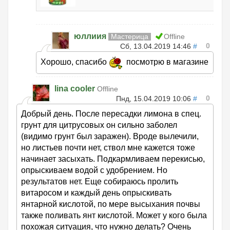
юллиия
Мастерица
Offline
0
Сб, 13.04.2019 14:46
#
Хорошо, спасибо
посмотрю в магазине
lina cooler
Offline
0
Пнд, 15.04.2019 10:06
#
Добрый день. После пересадки лимона в спец.
грунт для цитрусовых он сильно заболел
(видимо грунт был заражен). Вроде вылечили,
но листьев почти нет, ствол мне кажется тоже
начинает засыхать. Подкармливаем перекисью,
опрыскиваем водой с удобрением. Но
результатов нет. Еще собираюсь пролить
витаросом и каждый день опрыскивать
янтарной кислотой, по мере высыхания почвы
также поливать янт кислотой. Может у кого была
похожая ситуация, что нужно делать? Очень