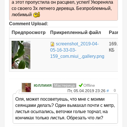
а этот пропустила он расцвел, успел! Укореняла
со своего 3х летнего деревца. Безпроблемный,
любимый
Comment Upload:
Предпросмотр
Прикрепленный файл
Размер
screenshot_2019-04-
169.96
05-16-33-03-
КБ
159_com.miui_.gallery.png
юллиия
Мастерица
Offline
0
Пт, 05.04.2019 23:26
#
Оля, может посоветуешь, что мне с моими
сеянцами делать? Один вымахал почти с метр,
листья осыпались, веточки голые торчат, на
кончиках только листья. Обрезать что ли?