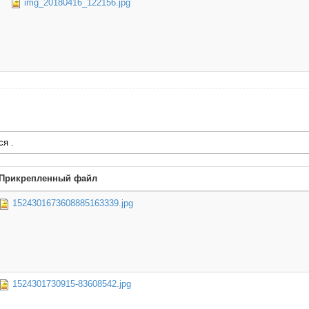
img_20180416_122156.jpg
ся .
Прикрепленный файл
1524301673608885163339.jpg
1524301730915-83608542.jpg