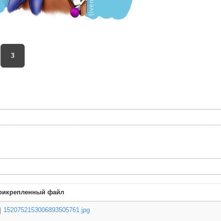
3
рикрепленный файл
1520752153006893505761.jpg