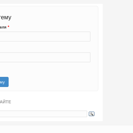
тему
теля
*
САЙТЕ