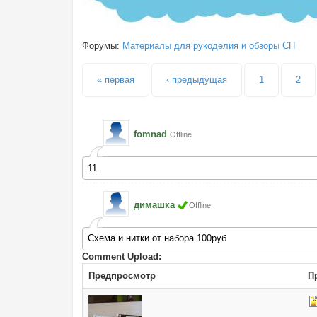
Форумы:
Материалы для рукоделия и обзоры СП
Страницы
« первая
‹ предыдущая
1
2
fomnad
Offline
11
димашка
Offline
Схема и нитки от набора.100руб
Comment Upload:
Предпросмотр
П