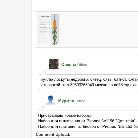
Олеона
Offline
куплю лоскуты недорого: ситец, бязь, батист, фла
отправкой. тел:89603266949.можно по вайберу ски
Мурмян
Offline
Пристраиваю новые наборы:
Набор для вышивания от Риолис №1196 "Для тебя"
Набор для плетения из бисера от Риолис №Б-153 б
Comment Upload: