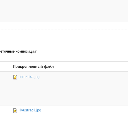
веточные композиции"
Прикрепленный файл
oblozhka.jpg
illyustracii.jpg