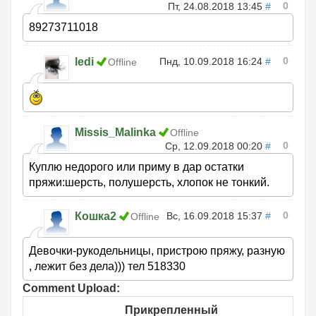
0
Пт, 24.08.2018 13:45
#
89273711018
0
ledi
Пнд, 10.09.2018 16:24
#
Offline
Missis_Malinka
Offline
0
Ср, 12.09.2018 00:20
#
Куплю недорого или приму в дар остатки
пряжи:шерсть, полушерсть, хлопок не тонкий.
0
Кошка2
Вс, 16.09.2018 15:37
#
Offline
Девочки-рукодельницы, пристрою пряжу, разную
, лежит без дела))) тел 518330
Comment Upload:
Прикрепленный