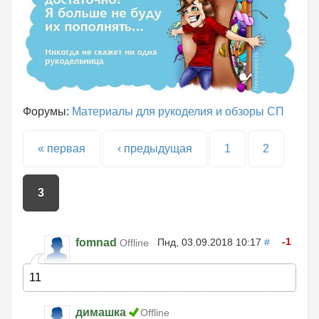
Форумы:
Материалы для рукоделия и обзоры СП
Страницы
« первая
‹ предыдущая
1
2
3
-1
fomnad
Пнд, 03.09.2018 10:17
#
Offline
11
димашка
Offline