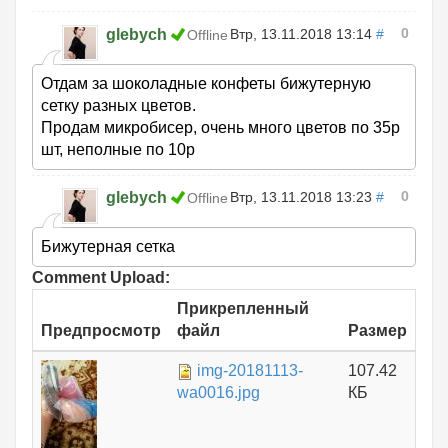
0
glebych
Втр, 13.11.2018 13:14
#
Offline
Отдам за шоколадные конфеты бижутерную
сетку разных цветов.
Продам микробисер, очень много цветов по 35р
шт, неполные по 10р
0
glebych
Втр, 13.11.2018 13:23
#
Offline
Бижутерная сетка
Comment Upload:
Прикрепленный
Предпросмотр
файл
Размер
img-20181113-
107.42
wa0016.jpg
КБ