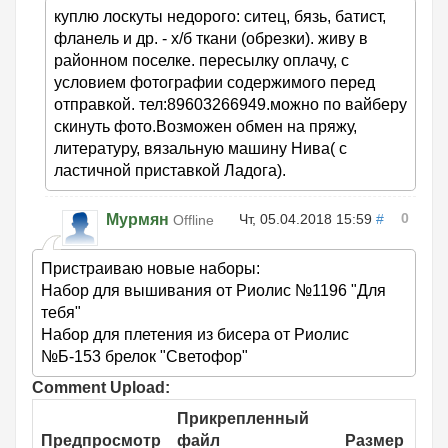
куплю лоскуты недорого: ситец, бязь, батист,
фланель и др. - х/б ткани (обрезки). живу в
районном поселке. пересылку оплачу, с
условием фотографии содержимого перед
отправкой. тел:89603266949.можно по вайберу
скинуть фото.Возможен обмен на пряжу,
литературу, вязальную машину Нива( с
ластичной приставкой Ладога).
0
Мурмян
Чт, 05.04.2018 15:59
#
Offline
Пристраиваю новые наборы:
Набор для вышивания от Риолис №1196 "Для
тебя"
Набор для плетения из бисера от Риолис
№Б-153 брелок "Светофор"
Comment Upload:
Прикрепленный
Предпросмотр
файл
Размер