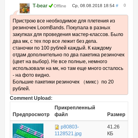
0
T-bear
Ср, 08.08.2018 18:54
#
Offline
Пристрою все необходимое для плетения из
резиночек LoomBands. Покупала в разных
закупках для проведения мастер-классов. Было
два мк, с тех пор все лежит без дела.
станочки по 100 рублей каждый. К каждому
отдам дополнительно по два пакетика резиночек
(цвет на выбор). Не все полные, немного
использовали на мк, но там еще много осталось
- на фото видно.
Большие пакетики резиночек （микс）по 20
рублей.
Comment Upload:
Прикрепленный
Предпросмотр
файл
Размер
p80803-
41.26
1128521.jpg
КБ