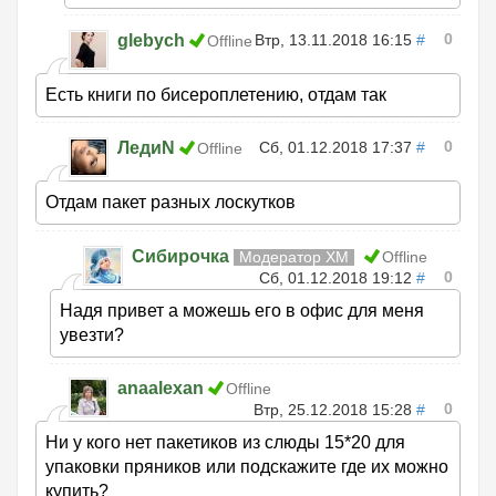
0
glebych
Втр, 13.11.2018 16:15
#
Offline
Есть книги по бисероплетению, отдам так
0
ЛедиN
Сб, 01.12.2018 17:37
#
Offline
Отдам пакет разных лоскутков
Сибирочка
Модератор ХМ
Offline
0
Сб, 01.12.2018 19:12
#
Надя привет а можешь его в офис для меня
увезти?
anaalexan
Offline
0
Втр, 25.12.2018 15:28
#
Ни у кого нет пакетиков из слюды 15*20 для
упаковки пряников или подскажите где их можно
купить?