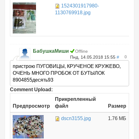
1524301917980-
1.
1130769918.jpg
БабушкаМиши
Offline
0
Пнд, 14.05.2018 15:55
#
пристрою ПУГОВИЦЫ, КРУЧЕНОЕ КРУЖЕВО,
ОЧЕНЬ МНОГО ПРОБОК ОТ БУТЫЛОК
8904855десять93
Comment Upload:
Прикрепленный
Предпросмотр
файл
Размер
dscn3155.jpg
1.76 МБ