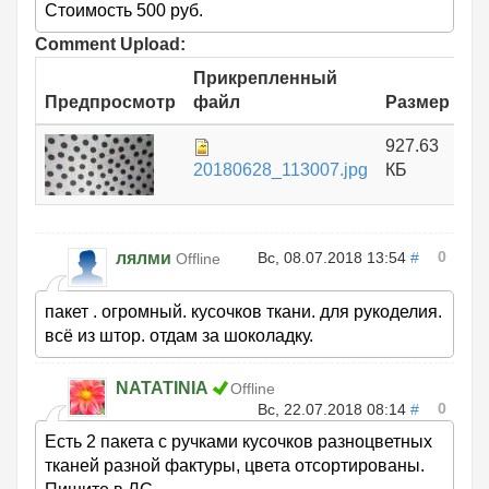
Стоимость 500 руб.
Comment Upload:
Прикрепленный
Предпросмотр
файл
Размер
927.63
20180628_113007.jpg
КБ
0
лялми
Вс, 08.07.2018 13:54
#
Offline
пакет . огромный. кусочков ткани. для рукоделия.
всё из штор. отдам за шоколадку.
NATATINIA
Offline
0
Вс, 22.07.2018 08:14
#
Есть 2 пакета с ручками кусочков разноцветных
тканей разной фактуры, цвета отсортированы.