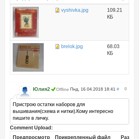
vyshivka.jpg
109.21
КБ
brelok.jpg
68.03
КБ
0
Юлия2
Пнд, 16.04.2018 18:41
#
Offline
Пристрою остатки наборов для
вышивания(схема и нитки).Кому интересно
пишите в личку.
Comment Upload:
Предпросмотр
Прикрепленный файл
Размер