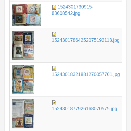
1524301730915-
1.
83608542.jpg
1.
15243017864252075192113.jpg
1.
15243018321881270057761.jpg
1.
1524301877926168070575.jpg