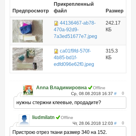
Прикрепленный
Предпросмотр
файл
Размер
44136467-ab78-
242.17
470a-92d9-
КБ
7a3ed51677e7.jpeg
ca01f9fd-570f-
315.3
4b85-bd1f-
КБ
edfd096e62f0.jpeg
Anna Владимировна
Offline
0
Ср, 08.08.2018 16:37
#
нужны стержни клеевые, продадите?
liudmilatn
Offline
0
Чт, 28.06.2018 12:03
#
Пристрою отрез ткани размер 340 на 152.