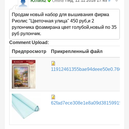
0
Юлия2
Пнд, 12.11.2018 17:45
#
Offline
Продам новый набор для вышивания фирма
Риолис "Цветочная улица" 450 руб,и 2
рулончика фоамирана цвет голубой,новый по 35
руб рулончик.
Comment Upload:
Предпросмотр
Прикрепленный файл
11912461355bae94deee50e0.760087
62fad7ece308e1e8a09d38159915746