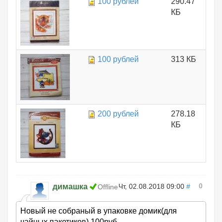
100 рублей
290.47
КБ
100 рублей
313 КБ
200 рублей
278.18
КБ
0
димашка
Чт, 02.08.2018 09:00
#
Offline
Новый не собраный в упаковке домик(для
чайных пакетиков).100руб