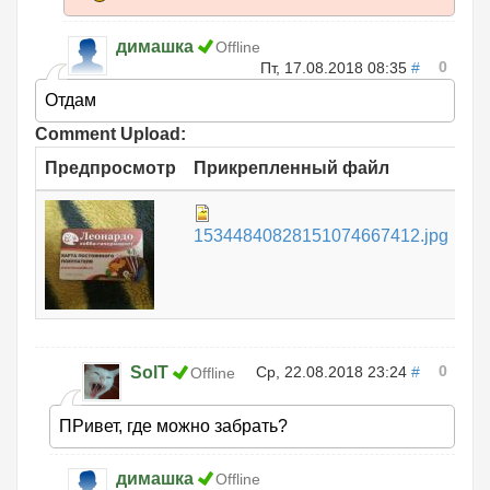
димашка
Offline
0
Пт, 17.08.2018 08:35
#
Отдам
Comment Upload:
Предпросмотр
Прикрепленный файл
Ра
1.
15344840828151074667412.jpg
0
SolT
Ср, 22.08.2018 23:24
#
Offline
ПРивет, где можно забрать?
димашка
Offline