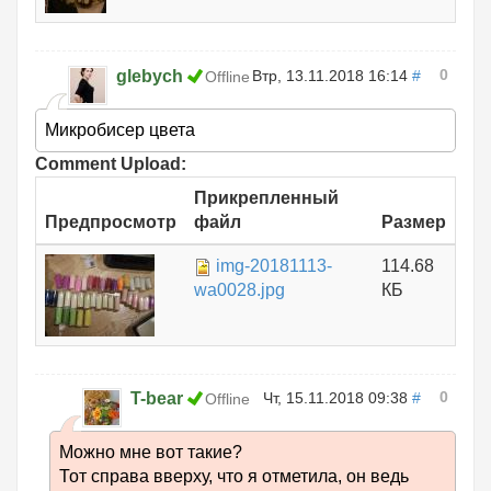
0
glebych
Втр, 13.11.2018 16:14
#
Offline
Микробисер цвета
Comment Upload:
Прикрепленный
Предпросмотр
файл
Размер
img-20181113-
114.68
wa0028.jpg
КБ
0
T-bear
Чт, 15.11.2018 09:38
#
Offline
Можно мне вот такие?
Тот справа вверху, что я отметила, он ведь