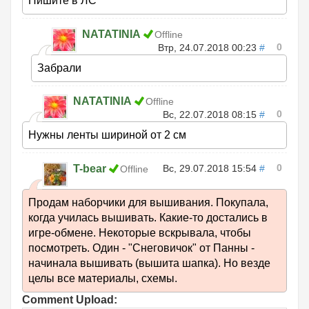
Пишите в ЛС
NATATINIA
Offline
0
Втр, 24.07.2018 00:23
#
Забрали
NATATINIA
Offline
0
Вс, 22.07.2018 08:15
#
Нужны ленты шириной от 2 см
0
T-bear
Вс, 29.07.2018 15:54
#
Offline
Продам наборчики для вышивания. Покупала,
когда училась вышивать. Какие-то достались в
игре-обмене. Некоторые вскрывала, чтобы
посмотреть. Один - "Снеговичок" от Панны -
начинала вышивать (вышита шапка). Но везде
целы все материалы, схемы.
Comment Upload: