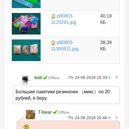
p80803-
40.19
1129291.jpg
КБ
p80803-
38.39
11300611.jpg
КБ
0
ledi
Пт, 24.08.2018 16:33
#
Offline
Большие пакетики резиночек （микс）по 20
рублей, я беру.
T-bear
Offline
0
Пт, 24.08.2018 20:46
#