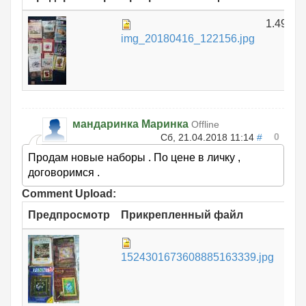
1.49 МБ
img_20180416_122156.jpg
мандаринка Маринка
Offline
0
Сб, 21.04.2018 11:14
#
Продам новые наборы . По цене в личку ,
договоримся .
Comment Upload:
Предпросмотр
Прикрепленный файл
Ра
1.
1524301673608885163339.jpg