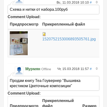
0
Вс, 11.03.2018 10:10
#
Схема и нитки от набора.100руб
Comment Upload:
Предпросмотр
Прикрепленный файл
Раз
765
1520752153006893505761.jpg
КБ
0
Мурмян
Чт, 15.03.2018 11:57
#
Offline
Продам книгу Теа Гоувернер "Вышивка
крестиком Цветочные композиции"
Comment Upload:
Прикрепленный
Предпросмотр
файл
Размер