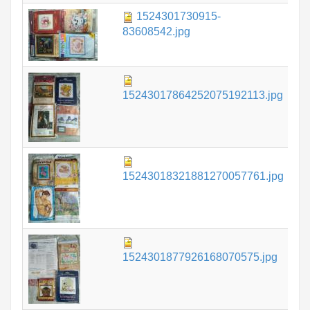
1524301730915-
1.
83608542.jpg
1.
15243017864252075192113.jpg
1.
15243018321881270057761.jpg
1.
1524301877926168070575.jpg