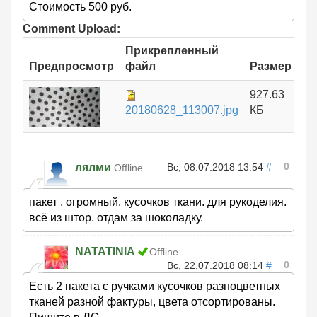
Стоимость 500 руб.
Comment Upload:
Прикрепленный
Предпросмотр
файл
Размер
927.63
20180628_113007.jpg
КБ
0
лялми
Вс, 08.07.2018 13:54
#
Offline
пакет . огромный. кусочков ткани. для рукоделия.
всё из штор. отдам за шоколадку.
NATATINIA
Offline
0
Вс, 22.07.2018 08:14
#
Есть 2 пакета с ручками кусочков разноцветных
тканей разной фактуры, цвета отсортированы.