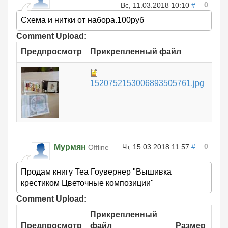
0
Вс, 11.03.2018 10:10
#
Схема и нитки от набора.100руб
Comment Upload:
Предпросмотр
Прикрепленный файл
Раз
765
1520752153006893505761.jpg
КБ
0
Мурмян
Чт, 15.03.2018 11:57
#
Offline
Продам книгу Теа Гоувернер "Вышивка
крестиком Цветочные композиции"
Comment Upload:
Прикрепленный
Предпросмотр
файл
Размер