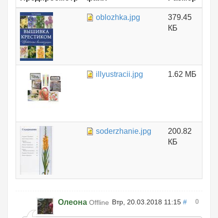
oblozhka.jpg
379.45
КБ
illyustracii.jpg
1.62 МБ
soderzhanie.jpg
200.82
КБ
0
Олеона
Втр, 20.03.2018 11:15
#
Offline