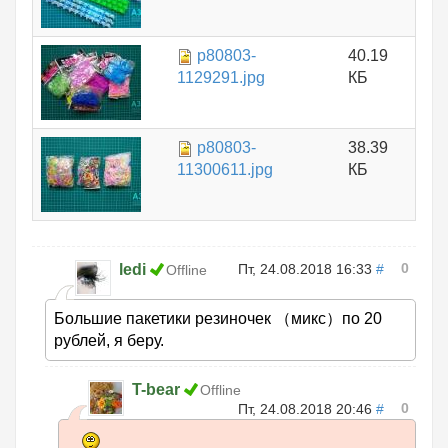
p80803-
40.19
1129291.jpg
КБ
p80803-
38.39
11300611.jpg
КБ
0
ledi
Пт, 24.08.2018 16:33
#
Offline
Большие пакетики резиночек （микс）по 20
рублей, я беру.
T-bear
Offline
0
Пт, 24.08.2018 20:46
#