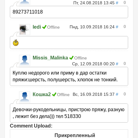
0
Пт, 24.08.2018 13:45
#
89273711018
0
ledi
Пнд, 10.09.2018 16:24
#
Offline
Missis_Malinka
Offline
0
Ср, 12.09.2018 00:20
#
Куплю недорого или приму в дар остатки
пряжи:шерсть, полушерсть, хлопок не тонкий.
0
Кошка2
Вс, 16.09.2018 15:37
#
Offline
Девочки-рукодельницы, пристрою пряжу, разную
, лежит без дела))) тел 518330
Comment Upload:
Прикрепленный