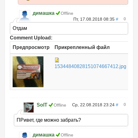
димашка
Offline
0
Пт, 17.08.2018 08:35
#
Отдам
Comment Upload:
Предпросмотр
Прикрепленный файл
Ра
1.
15344840828151074667412.jpg
0
SolT
Ср, 22.08.2018 23:24
#
Offline
ПРивет, где можно забрать?
димашка
Offline