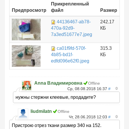
Прикрепленный
Предпросмотр
файл
Размер
44136467-ab78-
242.17
470a-92d9-
КБ
7a3ed51677e7.jpeg
ca01f9fd-570f-
315.3
4b85-bd1f-
КБ
edfd096e62f0.jpeg
Anna Владимировна
Offline
0
Ср, 08.08.2018 16:37
#
нужны стержни клеевые, продадите?
liudmilatn
Offline
0
Чт, 28.06.2018 12:03
#
Пристрою отрез ткани размер 340 на 152.