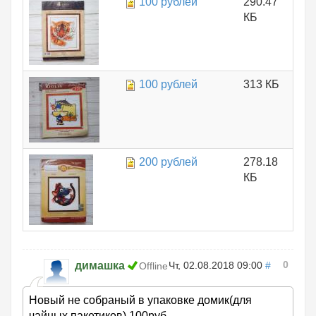
100 рублей
290.47
КБ
100 рублей
313 КБ
200 рублей
278.18
КБ
0
димашка
Чт, 02.08.2018 09:00
#
Offline
Новый не собраный в упаковке домик(для
чайных пакетиков).100руб