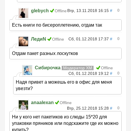
0
glebych
Втр, 13.11.2018 16:15
#
Offline
Есть книги по бисероплетению, отдам так
0
ЛедиN
Сб, 01.12.2018 17:37
#
Offline
Отдам пакет разных лоскутков
Сибирочка
Модератор ХМ
Offline
0
Сб, 01.12.2018 19:12
#
Надя привет а можешь его в офис для меня
увезти?
anaalexan
Offline
0
Втр, 25.12.2018 15:28
#
Ни у кого нет пакетиков из слюды 15*20 для
упаковки пряников или подскажите где их можно
купить?