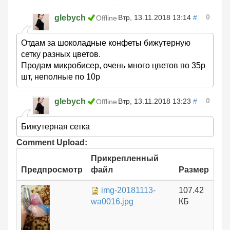
0
glebych
Втр, 13.11.2018 13:14
#
Offline
Отдам за шоколадные конфеты бижутерную
сетку разных цветов.
Продам микробисер, очень много цветов по 35р
шт, неполные по 10р
0
glebych
Втр, 13.11.2018 13:23
#
Offline
Бижутерная сетка
Comment Upload:
Прикрепленный
Предпросмотр
файл
Размер
img-20181113-
107.42
wa0016.jpg
КБ