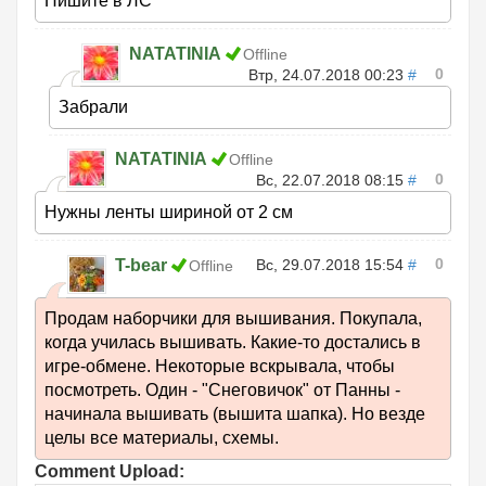
Пишите в ЛС
NATATINIA
Offline
0
Втр, 24.07.2018 00:23
#
Забрали
NATATINIA
Offline
0
Вс, 22.07.2018 08:15
#
Нужны ленты шириной от 2 см
0
T-bear
Вс, 29.07.2018 15:54
#
Offline
Продам наборчики для вышивания. Покупала,
когда училась вышивать. Какие-то достались в
игре-обмене. Некоторые вскрывала, чтобы
посмотреть. Один - "Снеговичок" от Панны -
начинала вышивать (вышита шапка). Но везде
целы все материалы, схемы.
Comment Upload: