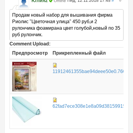
0
Юлия2
Пнд, 12.11.2018 17:45
#
Offline
Продам новый набор для вышивания фирма
Риолис "Цветочная улица" 450 руб,и 2
рулончика фоамирана цвет голубой,новый по 35
руб рулончик.
Comment Upload:
Предпросмотр
Прикрепленный файл
11912461355bae94deee50e0.760087
62fad7ece308e1e8a09d38159915746