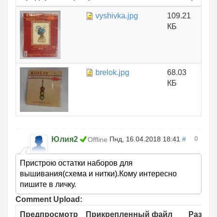
vyshivka.jpg
109.21
КБ
brelok.jpg
68.03
КБ
0
Юлия2
Пнд, 16.04.2018 18:41
#
Offline
Пристрою остатки наборов для
вышивания(схема и нитки).Кому интересно
пишите в личку.
Comment Upload:
Предпросмотр
Прикрепленный файл
Размер