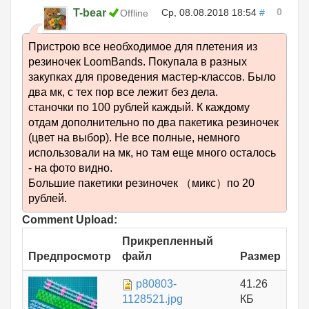
0
T-bear
Ср, 08.08.2018 18:54
#
Offline
Пристрою все необходимое для плетения из
резиночек LoomBands. Покупала в разных
закупках для проведения мастер-классов. Было
два мк, с тех пор все лежит без дела.
станочки по 100 рублей каждый. К каждому
отдам дополнительно по два пакетика резиночек
(цвет на выбор). Не все полные, немного
использовали на мк, но там еще много осталось
- на фото видно.
Большие пакетики резиночек （микс）по 20
рублей.
Comment Upload:
Прикрепленный
Предпросмотр
файл
Размер
p80803-
41.26
1128521.jpg
КБ