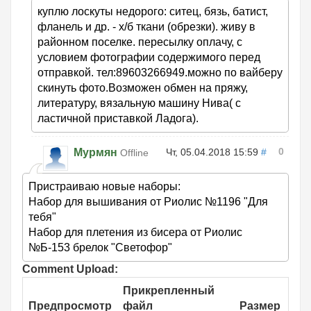
куплю лоскуты недорого: ситец, бязь, батист,
фланель и др. - х/б ткани (обрезки). живу в
районном поселке. пересылку оплачу, с
условием фотографии содержимого перед
отправкой. тел:89603266949.можно по вайберу
скинуть фото.Возможен обмен на пряжу,
литературу, вязальную машину Нива( с
ластичной приставкой Ладога).
0
Мурмян
Чт, 05.04.2018 15:59
#
Offline
Пристраиваю новые наборы:
Набор для вышивания от Риолис №1196 "Для
тебя"
Набор для плетения из бисера от Риолис
№Б-153 брелок "Светофор"
Comment Upload:
Прикрепленный
Предпросмотр
файл
Размер