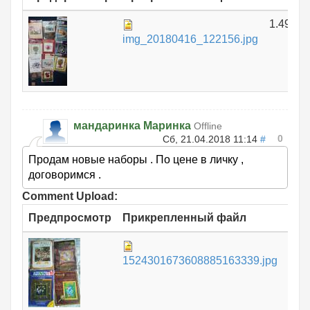
1.49 МБ
img_20180416_122156.jpg
мандаринка Маринка
Offline
0
Сб, 21.04.2018 11:14
#
Продам новые наборы . По цене в личку ,
договоримся .
Comment Upload:
Предпросмотр
Прикрепленный файл
Ра
1.
1524301673608885163339.jpg