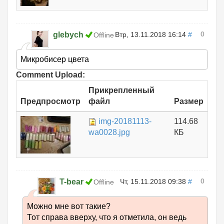
0
glebych
Втр, 13.11.2018 16:14
#
Offline
Микробисер цвета
Comment Upload:
Прикрепленный
Предпросмотр
файл
Размер
img-20181113-
114.68
wa0028.jpg
КБ
0
T-bear
Чт, 15.11.2018 09:38
#
Offline
Можно мне вот такие?
Тот справа вверху, что я отметила, он ведь