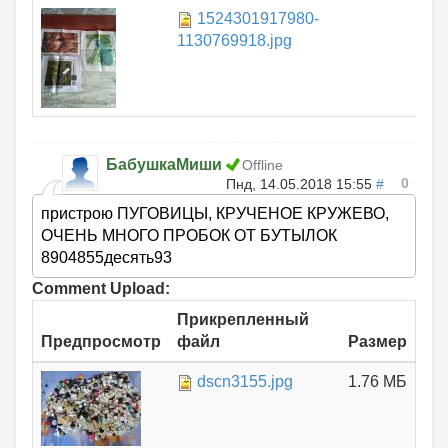
1524301917980-
1.
1130769918.jpg
БабушкаМиши
Offline
0
Пнд, 14.05.2018 15:55
#
пристрою ПУГОВИЦЫ, КРУЧЕНОЕ КРУЖЕВО,
ОЧЕНЬ МНОГО ПРОБОК ОТ БУТЫЛОК
8904855десять93
Comment Upload:
Прикрепленный
Предпросмотр
файл
Размер
dscn3155.jpg
1.76 МБ