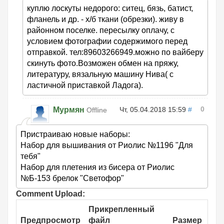
куплю лоскуты недорого: ситец, бязь, батист,
фланель и др. - х/б ткани (обрезки). живу в
районном поселке. пересылку оплачу, с
условием фотографии содержимого перед
отправкой. тел:89603266949.можно по вайберу
скинуть фото.Возможен обмен на пряжу,
литературу, вязальную машину Нива( с
ластичной приставкой Ладога).
0
Мурмян
Чт, 05.04.2018 15:59
#
Offline
Пристраиваю новые наборы:
Набор для вышивания от Риолис №1196 "Для
тебя"
Набор для плетения из бисера от Риолис
№Б-153 брелок "Светофор"
Comment Upload:
Прикрепленный
Предпросмотр
файл
Размер