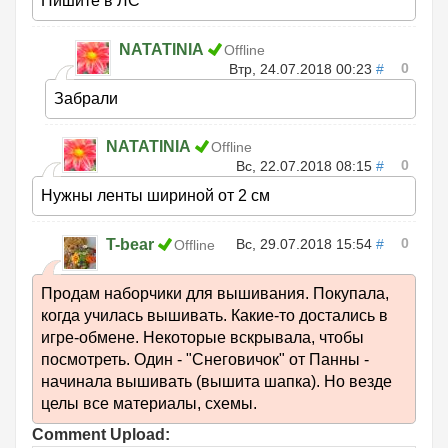
Пишите в ЛС
NATATINIA
Offline
0
Втр, 24.07.2018 00:23
#
Забрали
NATATINIA
Offline
0
Вс, 22.07.2018 08:15
#
Нужны ленты шириной от 2 см
0
T-bear
Вс, 29.07.2018 15:54
#
Offline
Продам наборчики для вышивания. Покупала,
когда училась вышивать. Какие-то достались в
игре-обмене. Некоторые вскрывала, чтобы
посмотреть. Один - "Снеговичок" от Панны -
начинала вышивать (вышита шапка). Но везде
целы все материалы, схемы.
Comment Upload: