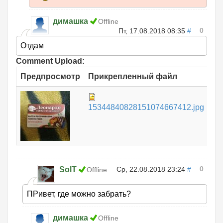
димашка
Offline
0
Пт, 17.08.2018 08:35
#
Отдам
Comment Upload:
Предпросмотр
Прикрепленный файл
Ра
1.
15344840828151074667412.jpg
0
SolT
Ср, 22.08.2018 23:24
#
Offline
ПРивет, где можно забрать?
димашка
Offline