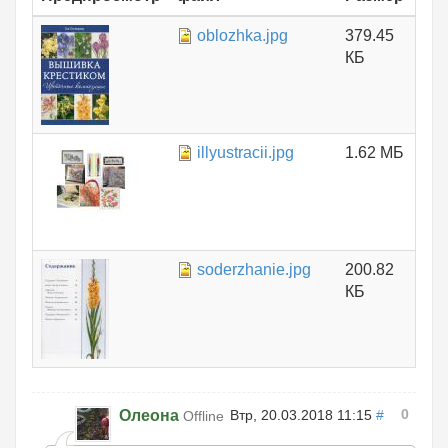
oblozhka.jpg
379.45
КБ
illyustracii.jpg
1.62 МБ
soderzhanie.jpg
200.82
КБ
0
Олеона
Втр, 20.03.2018 11:15
#
Offline