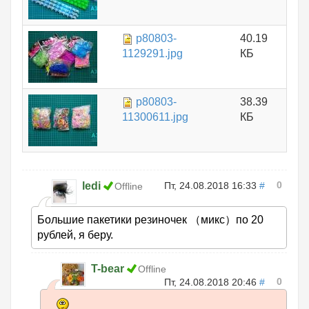
p80803-
40.19
1129291.jpg
КБ
p80803-
38.39
11300611.jpg
КБ
0
ledi
Пт, 24.08.2018 16:33
#
Offline
Большие пакетики резиночек （микс）по 20
рублей, я беру.
T-bear
Offline
0
Пт, 24.08.2018 20:46
#