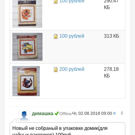
100 рублей
290.47
КБ
100 рублей
313 КБ
200 рублей
278.18
КБ
0
димашка
Чт, 02.08.2018 09:00
#
Offline
Новый не собраный в упаковке домик(для
чайных пакетиков).100руб