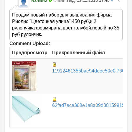
0
Юлия2
Пнд, 12.11.2018 17:45
#
Offline
Продам новый набор для вышивания фирма
Риолис "Цветочная улица" 450 руб,и 2
рулончика фоамирана цвет голубой,новый по 35
руб рулончик.
Comment Upload:
Предпросмотр
Прикрепленный файл
11912461355bae94deee50e0.760087
62fad7ece308e1e8a09d38159915746