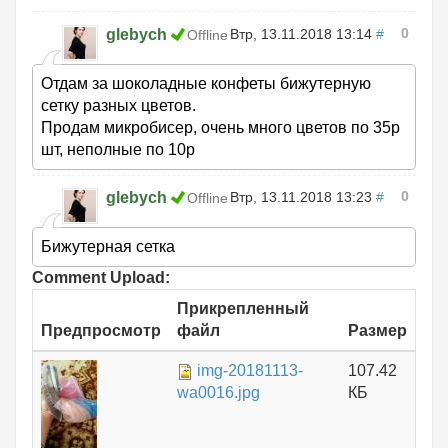
0
glebych
Втр, 13.11.2018 13:14
#
Offline
Отдам за шоколадные конфеты бижутерную
сетку разных цветов.
Продам микробисер, очень много цветов по 35р
шт, неполные по 10р
0
glebych
Втр, 13.11.2018 13:23
#
Offline
Бижутерная сетка
Comment Upload:
Прикрепленный
Предпросмотр
файл
Размер
img-20181113-
107.42
wa0016.jpg
КБ