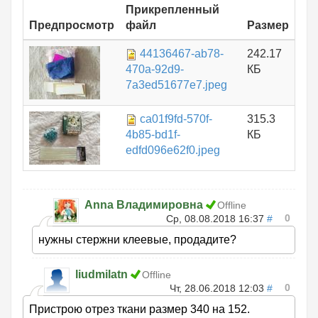
Прикрепленный
Предпросмотр
файл
Размер
44136467-ab78-
242.17
470a-92d9-
КБ
7a3ed51677e7.jpeg
ca01f9fd-570f-
315.3
4b85-bd1f-
КБ
edfd096e62f0.jpeg
Anna Владимировна
Offline
0
Ср, 08.08.2018 16:37
#
нужны стержни клеевые, продадите?
liudmilatn
Offline
0
Чт, 28.06.2018 12:03
#
Пристрою отрез ткани размер 340 на 152.