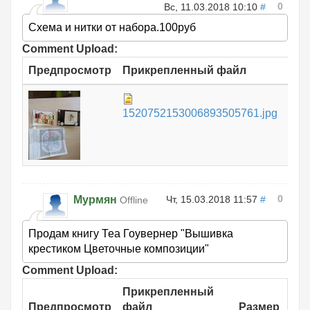
0
Вс, 11.03.2018 10:10
#
Схема и нитки от набора.100руб
Comment Upload:
Предпросмотр
Прикрепленный файл
Раз
765
1520752153006893505761.jpg
КБ
0
Мурмян
Чт, 15.03.2018 11:57
#
Offline
Продам книгу Теа Гоувернер "Вышивка
крестиком Цветочные композиции"
Comment Upload:
Прикрепленный
Предпросмотр
файл
Размер