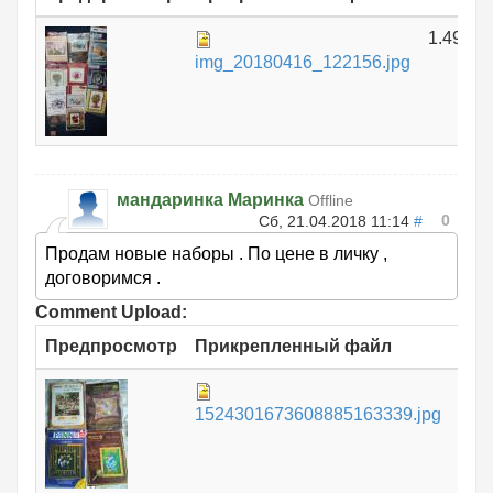
1.49 МБ
img_20180416_122156.jpg
мандаринка Маринка
Offline
0
Сб, 21.04.2018 11:14
#
Продам новые наборы . По цене в личку ,
договоримся .
Comment Upload:
Предпросмотр
Прикрепленный файл
Ра
1.
1524301673608885163339.jpg