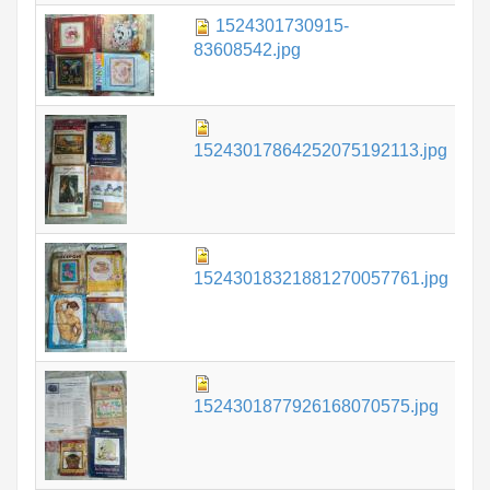
1524301730915-
1.
83608542.jpg
1.
15243017864252075192113.jpg
1.
15243018321881270057761.jpg
1.
1524301877926168070575.jpg