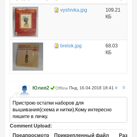
vyshivka.jpg
109.21
КБ
brelok.jpg
68.03
КБ
0
Юлия2
Пнд, 16.04.2018 18:41
#
Offline
Пристрою остатки наборов для
вышивания(схема и нитки).Кому интересно
пишите в личку.
Comment Upload:
Предпросмотр
Прикрепленный файл
Размер