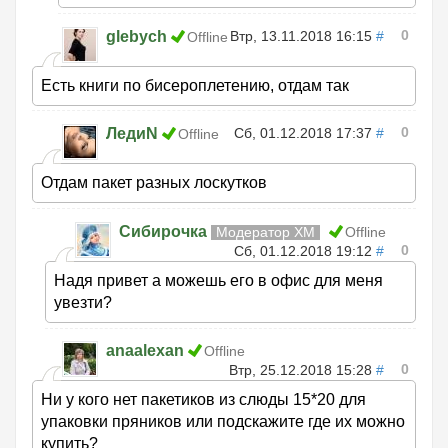
0
glebych
Втр, 13.11.2018 16:15
#
Offline
Есть книги по бисероплетению, отдам так
0
ЛедиN
Сб, 01.12.2018 17:37
#
Offline
Отдам пакет разных лоскутков
Сибирочка
Модератор ХМ
Offline
0
Сб, 01.12.2018 19:12
#
Надя привет а можешь его в офис для меня
увезти?
anaalexan
Offline
0
Втр, 25.12.2018 15:28
#
Ни у кого нет пакетиков из слюды 15*20 для
упаковки пряников или подскажите где их можно
купить?