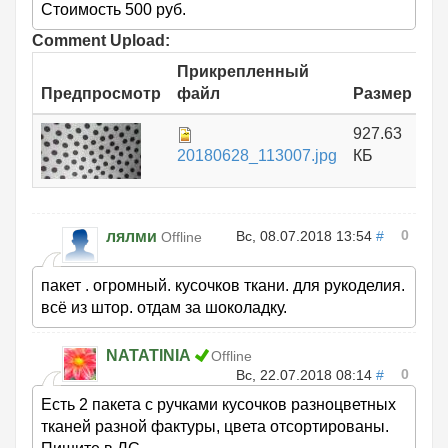
Стоимость 500 руб.
Comment Upload:
Прикрепленный
Предпросмотр
файл
Размер
927.63
20180628_113007.jpg
КБ
0
лялми
Вс, 08.07.2018 13:54
#
Offline
пакет . огромный. кусочков ткани. для рукоделия.
всё из штор. отдам за шоколадку.
NATATINIA
Offline
0
Вс, 22.07.2018 08:14
#
Есть 2 пакета с ручками кусочков разноцветных
тканей разной фактуры, цвета отсортированы.