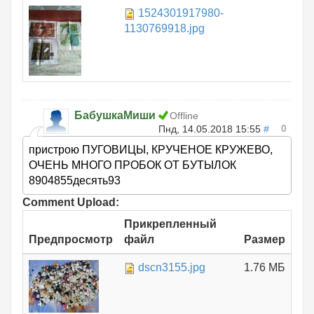
1524301917980-
1.
1130769918.jpg
БабушкаМиши
Offline
0
Пнд, 14.05.2018 15:55
#
пристрою ПУГОВИЦЫ, КРУЧЕНОЕ КРУЖЕВО,
ОЧЕНЬ МНОГО ПРОБОК ОТ БУТЫЛОК
8904855десять93
Comment Upload:
Прикрепленный
Предпросмотр
файл
Размер
dscn3155.jpg
1.76 МБ