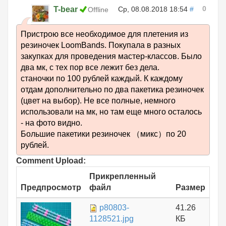
0
T-bear
Ср, 08.08.2018 18:54
#
Offline
Пристрою все необходимое для плетения из
резиночек LoomBands. Покупала в разных
закупках для проведения мастер-классов. Было
два мк, с тех пор все лежит без дела.
станочки по 100 рублей каждый. К каждому
отдам дополнительно по два пакетика резиночек
(цвет на выбор). Не все полные, немного
использовали на мк, но там еще много осталось
- на фото видно.
Большие пакетики резиночек （микс）по 20
рублей.
Comment Upload:
Прикрепленный
Предпросмотр
файл
Размер
p80803-
41.26
1128521.jpg
КБ