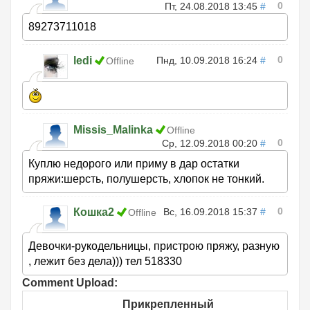
0
Пт, 24.08.2018 13:45
#
89273711018
0
ledi
Пнд, 10.09.2018 16:24
#
Offline
Missis_Malinka
Offline
0
Ср, 12.09.2018 00:20
#
Куплю недорого или приму в дар остатки
пряжи:шерсть, полушерсть, хлопок не тонкий.
0
Кошка2
Вс, 16.09.2018 15:37
#
Offline
Девочки-рукодельницы, пристрою пряжу, разную
, лежит без дела))) тел 518330
Comment Upload:
Прикрепленный