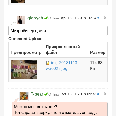
0
glebych
Втр, 13.11.2018 16:14
#
Offline
Микробисер цвета
Comment Upload:
Прикрепленный
Предпросмотр
файл
Размер
img-20181113-
114.68
wa0028.jpg
КБ
0
T-bear
Чт, 15.11.2018 09:38
#
Offline
Можно мне вот такие?
Тот справа вверху, что я отметила, он ведь