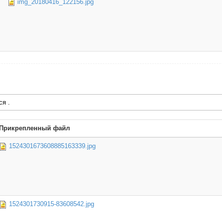
img_20180416_122156.jpg
ся .
Прикрепленный файл
1524301673608885163339.jpg
1524301730915-83608542.jpg