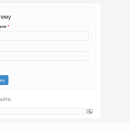
тему
теля
*
САЙТЕ