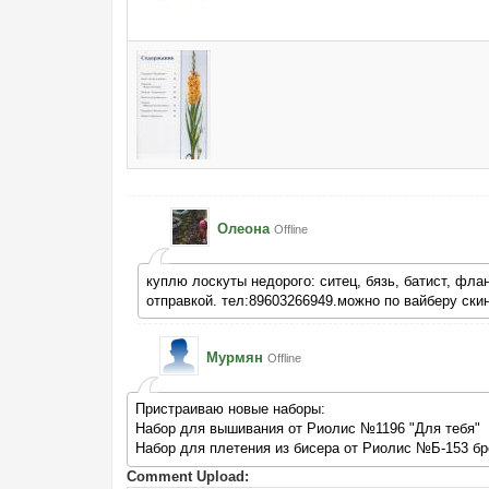
Олеона
Offline
куплю лоскуты недорого: ситец, бязь, батист, фла
отправкой. тел:89603266949.можно по вайберу ски
Мурмян
Offline
Пристраиваю новые наборы:
Набор для вышивания от Риолис №1196 "Для тебя"
Набор для плетения из бисера от Риолис №Б-153 б
Comment Upload: