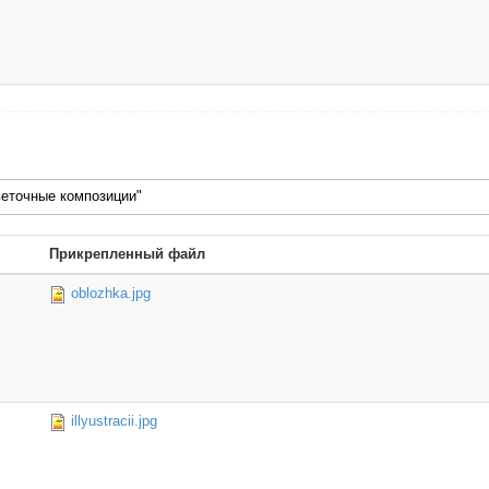
веточные композиции"
Прикрепленный файл
oblozhka.jpg
illyustracii.jpg