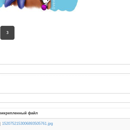
3
рикрепленный файл
1520752153006893505761.jpg