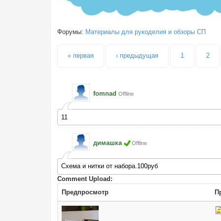
Форумы:
Материалы для рукоделия и обзоры СП
Страницы
« первая
‹ предыдущая
1
2
fomnad
Offline
11
димашка
Offline
Схема и нитки от набора.100руб
Comment Upload:
Предпросмотр
П