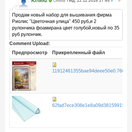
0
Юлия2
Пнд, 12.11.2018 17:45
#
Offline
Продам новый набор для вышивания фирма
Риолис "Цветочная улица" 450 руб,и 2
рулончика фоамирана цвет голубой,новый по 35
руб рулончик.
Comment Upload:
Предпросмотр
Прикрепленный файл
11912461355bae94deee50e0.760087
62fad7ece308e1e8a09d38159915746