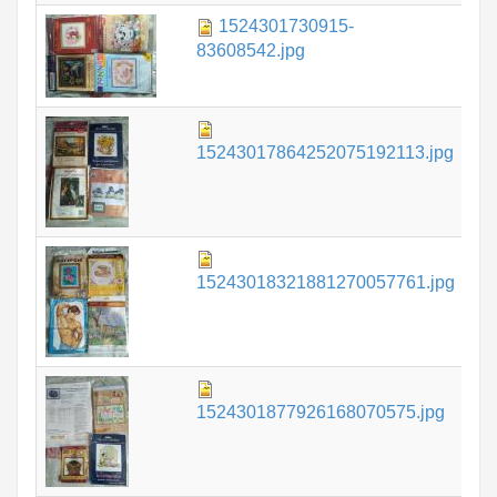
1524301730915-
1.
83608542.jpg
1.
15243017864252075192113.jpg
1.
15243018321881270057761.jpg
1.
1524301877926168070575.jpg