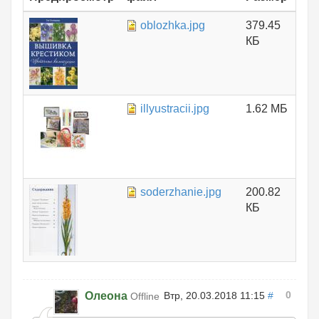
oblozhka.jpg
379.45
КБ
illyustracii.jpg
1.62 МБ
soderzhanie.jpg
200.82
КБ
0
Олеона
Втр, 20.03.2018 11:15
#
Offline