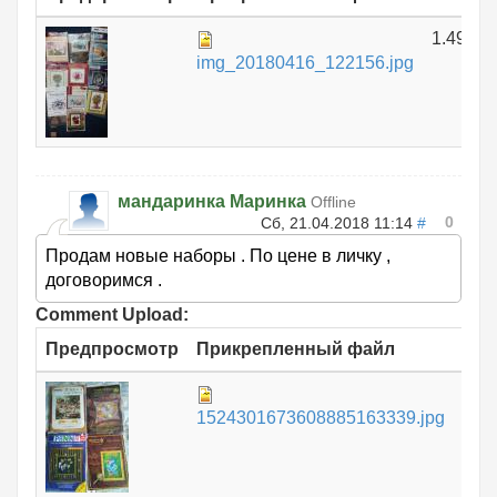
1.49 МБ
img_20180416_122156.jpg
мандаринка Маринка
Offline
0
Сб, 21.04.2018 11:14
#
Продам новые наборы . По цене в личку ,
договоримся .
Comment Upload:
Предпросмотр
Прикрепленный файл
Ра
1.
1524301673608885163339.jpg