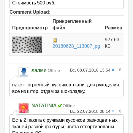
Стоимость 500 руб.
Comment Upload:
Прикрепленный
Предпросмотр
файл
Размер
927.63
20180628_113007.jpg
КБ
0
лялми
Вс, 08.07.2018 13:54
#
Offline
пакет . огромный. кусочков ткани. для рукоделия.
всё из штор. отдам за шоколадку.
NATATINIA
Offline
0
Вс, 22.07.2018 08:14
#
Есть 2 пакета с ручками кусочков разноцветных
тканей разной фактуры, цвета отсортированы.