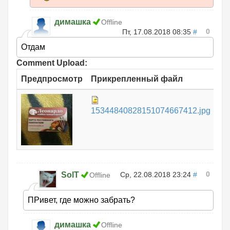
димашка
Offline
0
Пт, 17.08.2018 08:35
#
Отдам
Comment Upload:
Предпросмотр
Прикрепленный файл
Ра
1.
15344840828151074667412.jpg
0
SolT
Ср, 22.08.2018 23:24
#
Offline
ПРивет, где можно забрать?
димашка
Offline