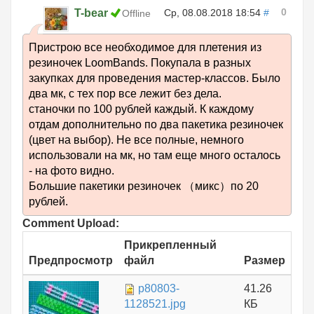
0
T-bear
Ср, 08.08.2018 18:54
#
Offline
Пристрою все необходимое для плетения из
резиночек LoomBands. Покупала в разных
закупках для проведения мастер-классов. Было
два мк, с тех пор все лежит без дела.
станочки по 100 рублей каждый. К каждому
отдам дополнительно по два пакетика резиночек
(цвет на выбор). Не все полные, немного
использовали на мк, но там еще много осталось
- на фото видно.
Большие пакетики резиночек （микс）по 20
рублей.
Comment Upload:
Прикрепленный
Предпросмотр
файл
Размер
p80803-
41.26
1128521.jpg
КБ