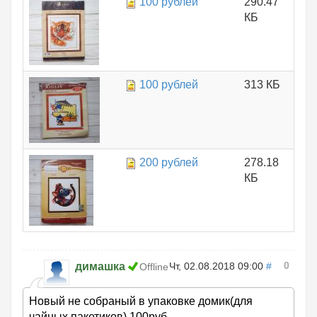
100 рублей
290.47
КБ
100 рублей
313 КБ
200 рублей
278.18
КБ
0
димашка
Чт, 02.08.2018 09:00
#
Offline
Новый не собраный в упаковке домик(для
чайных пакетиков).100руб