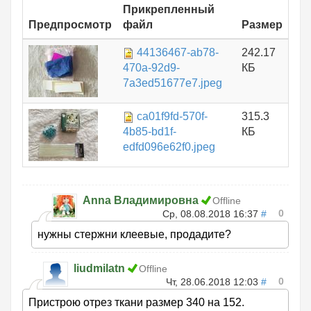
Прикрепленный
Предпросмотр
файл
Размер
44136467-ab78-
242.17
470a-92d9-
КБ
7a3ed51677e7.jpeg
ca01f9fd-570f-
315.3
4b85-bd1f-
КБ
edfd096e62f0.jpeg
Anna Владимировна
Offline
0
Ср, 08.08.2018 16:37
#
нужны стержни клеевые, продадите?
liudmilatn
Offline
0
Чт, 28.06.2018 12:03
#
Пристрою отрез ткани размер 340 на 152.