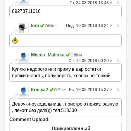
0
Пт, 24.08.2018 13:45
#
89273711018
0
ledi
Пнд, 10.09.2018 16:24
#
Offline
Missis_Malinka
Offline
0
Ср, 12.09.2018 00:20
#
Куплю недорого или приму в дар остатки
пряжи:шерсть, полушерсть, хлопок не тонкий.
0
Кошка2
Вс, 16.09.2018 15:37
#
Offline
Девочки-рукодельницы, пристрою пряжу, разную
, лежит без дела))) тел 518330
Comment Upload:
Прикрепленный