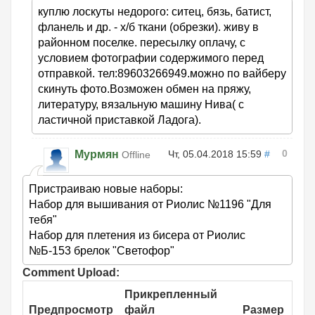
куплю лоскуты недорого: ситец, бязь, батист,
фланель и др. - х/б ткани (обрезки). живу в
районном поселке. пересылку оплачу, с
условием фотографии содержимого перед
отправкой. тел:89603266949.можно по вайберу
скинуть фото.Возможен обмен на пряжу,
литературу, вязальную машину Нива( с
ластичной приставкой Ладога).
0
Мурмян
Чт, 05.04.2018 15:59
#
Offline
Пристраиваю новые наборы:
Набор для вышивания от Риолис №1196 "Для
тебя"
Набор для плетения из бисера от Риолис
№Б-153 брелок "Светофор"
Comment Upload:
Прикрепленный
Предпросмотр
файл
Размер