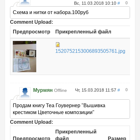
0
Вс, 11.03.2018 10:10
#
Схема и нитки от набора.100руб
Comment Upload:
Предпросмотр
Прикрепленный файл
Раз
765
1520752153006893505761.jpg
КБ
0
Мурмян
Чт, 15.03.2018 11:57
#
Offline
Продам книгу Теа Гоувернер "Вышивка
крестиком Цветочные композиции"
Comment Upload:
Прикрепленный
Предпросмотр
файл
Размер