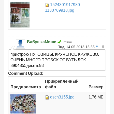
1524301917980-
1.
1130769918.jpg
БабушкаМиши
Offline
0
Пнд, 14.05.2018 15:55
#
пристрою ПУГОВИЦЫ, КРУЧЕНОЕ КРУЖЕВО,
ОЧЕНЬ МНОГО ПРОБОК ОТ БУТЫЛОК
8904855десять93
Comment Upload:
Прикрепленный
Предпросмотр
файл
Размер
dscn3155.jpg
1.76 МБ