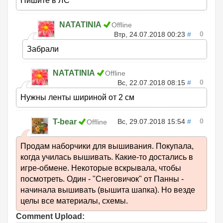
Пишите в ЛС
NATATINIA
Offline
0
Втр, 24.07.2018 00:23
#
Забрали
NATATINIA
Offline
0
Вс, 22.07.2018 08:15
#
Нужны ленты шириной от 2 см
0
T-bear
Вс, 29.07.2018 15:54
#
Offline
Продам наборчики для вышивания. Покупала,
когда училась вышивать. Какие-то достались в
игре-обмене. Некоторые вскрывала, чтобы
посмотреть. Один - "Снеговичок" от Панны -
начинала вышивать (вышита шапка). Но везде
целы все материалы, схемы.
Comment Upload: