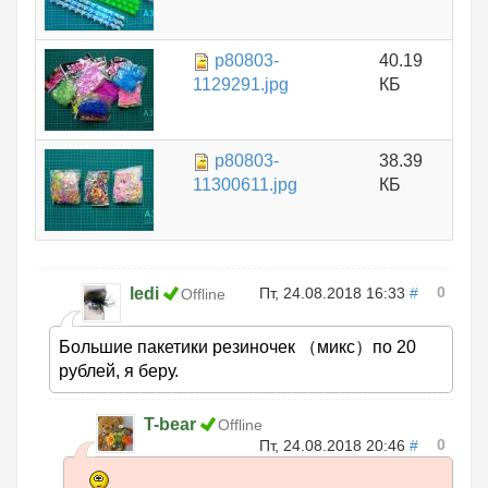
p80803-
40.19
1129291.jpg
КБ
p80803-
38.39
11300611.jpg
КБ
0
ledi
Пт, 24.08.2018 16:33
#
Offline
Большие пакетики резиночек （микс）по 20
рублей, я беру.
T-bear
Offline
0
Пт, 24.08.2018 20:46
#