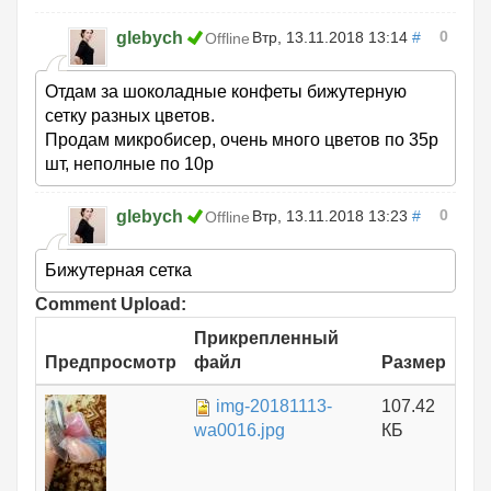
0
glebych
Втр, 13.11.2018 13:14
#
Offline
Отдам за шоколадные конфеты бижутерную
сетку разных цветов.
Продам микробисер, очень много цветов по 35р
шт, неполные по 10р
0
glebych
Втр, 13.11.2018 13:23
#
Offline
Бижутерная сетка
Comment Upload:
Прикрепленный
Предпросмотр
файл
Размер
img-20181113-
107.42
wa0016.jpg
КБ