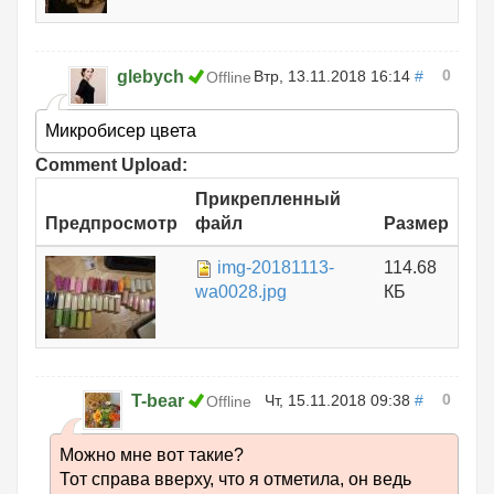
0
glebych
Втр, 13.11.2018 16:14
#
Offline
Микробисер цвета
Comment Upload:
Прикрепленный
Предпросмотр
файл
Размер
img-20181113-
114.68
wa0028.jpg
КБ
0
T-bear
Чт, 15.11.2018 09:38
#
Offline
Можно мне вот такие?
Тот справа вверху, что я отметила, он ведь