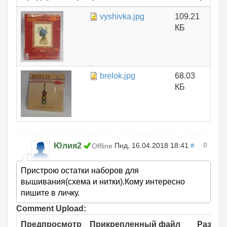
vyshivka.jpg
109.21
КБ
brelok.jpg
68.03
КБ
0
Юлия2
Пнд, 16.04.2018 18:41
#
Offline
Пристрою остатки наборов для
вышивания(схема и нитки).Кому интересно
пишите в личку.
Comment Upload:
Предпросмотр
Прикрепленный файл
Размер