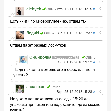
0
glebych
Втр, 13.11.2018 16:15
#
Offline
Есть книги по бисероплетению, отдам так
0
ЛедиN
Сб, 01.12.2018 17:37
#
Offline
Отдам пакет разных лоскутков
Сибирочка
Модератор ХМ
Offline
0
Сб, 01.12.2018 19:12
#
Надя привет а можешь его в офис для меня
увезти?
anaalexan
Offline
0
Втр, 25.12.2018 15:28
#
Ни у кого нет пакетиков из слюды 15*20 для
упаковки пряников или подскажите где их можно
купить?