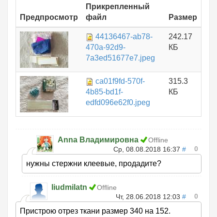
Прикрепленный
Предпросмотр
файл
Размер
44136467-ab78-
242.17
470a-92d9-
КБ
7a3ed51677e7.jpeg
ca01f9fd-570f-
315.3
4b85-bd1f-
КБ
edfd096e62f0.jpeg
Anna Владимировна
Offline
0
Ср, 08.08.2018 16:37
#
нужны стержни клеевые, продадите?
liudmilatn
Offline
0
Чт, 28.06.2018 12:03
#
Пристрою отрез ткани размер 340 на 152.