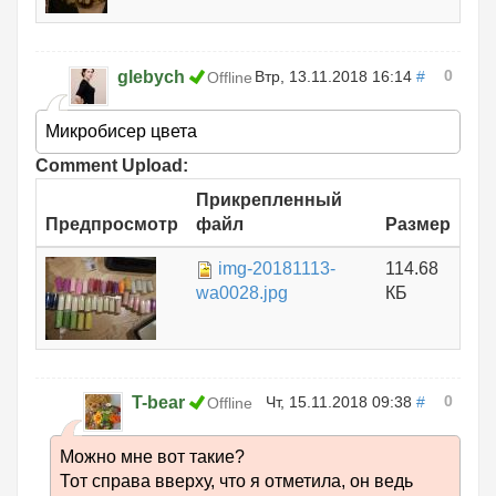
0
glebych
Втр, 13.11.2018 16:14
#
Offline
Микробисер цвета
Comment Upload:
Прикрепленный
Предпросмотр
файл
Размер
img-20181113-
114.68
wa0028.jpg
КБ
0
T-bear
Чт, 15.11.2018 09:38
#
Offline
Можно мне вот такие?
Тот справа вверху, что я отметила, он ведь