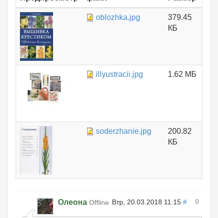
oblozhka.jpg
379.45
КБ
illyustracii.jpg
1.62 МБ
soderzhanie.jpg
200.82
КБ
0
Олеона
Втр, 20.03.2018 11:15
#
Offline