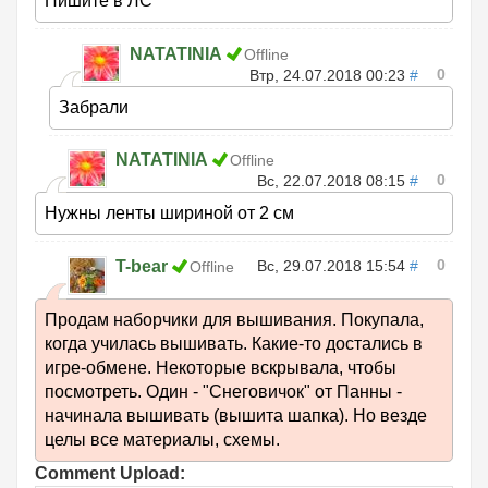
Пишите в ЛС
NATATINIA
Offline
0
Втр, 24.07.2018 00:23
#
Забрали
NATATINIA
Offline
0
Вс, 22.07.2018 08:15
#
Нужны ленты шириной от 2 см
0
T-bear
Вс, 29.07.2018 15:54
#
Offline
Продам наборчики для вышивания. Покупала,
когда училась вышивать. Какие-то достались в
игре-обмене. Некоторые вскрывала, чтобы
посмотреть. Один - "Снеговичок" от Панны -
начинала вышивать (вышита шапка). Но везде
целы все материалы, схемы.
Comment Upload: