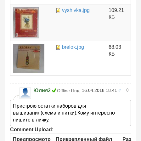
vyshivka.jpg
109.21
КБ
brelok.jpg
68.03
КБ
0
Юлия2
Пнд, 16.04.2018 18:41
#
Offline
Пристрою остатки наборов для
вышивания(схема и нитки).Кому интересно
пишите в личку.
Comment Upload:
Предпросмотр
Прикрепленный файл
Размер