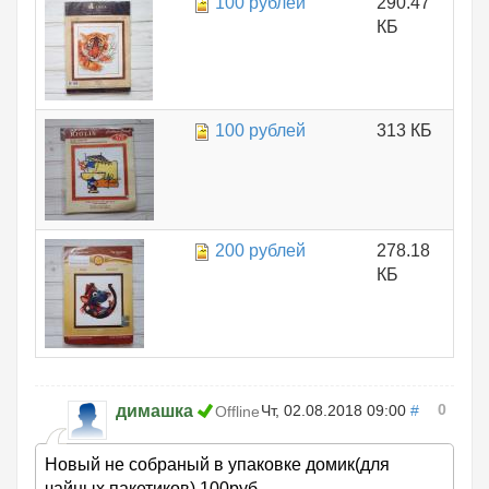
100 рублей
290.47
КБ
100 рублей
313 КБ
200 рублей
278.18
КБ
0
димашка
Чт, 02.08.2018 09:00
#
Offline
Новый не собраный в упаковке домик(для
чайных пакетиков).100руб