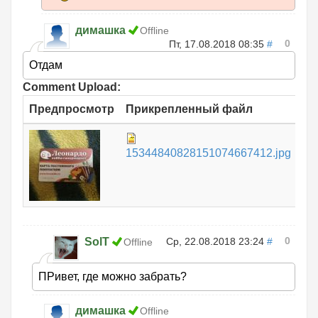
димашка
Offline
0
Пт, 17.08.2018 08:35
#
Отдам
Comment Upload:
Предпросмотр
Прикрепленный файл
Ра
1.
15344840828151074667412.jpg
0
SolT
Ср, 22.08.2018 23:24
#
Offline
ПРивет, где можно забрать?
димашка
Offline