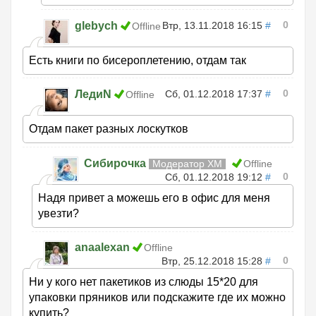
0
glebych
Втр, 13.11.2018 16:15
#
Offline
Есть книги по бисероплетению, отдам так
0
ЛедиN
Сб, 01.12.2018 17:37
#
Offline
Отдам пакет разных лоскутков
Сибирочка
Модератор ХМ
Offline
0
Сб, 01.12.2018 19:12
#
Надя привет а можешь его в офис для меня
увезти?
anaalexan
Offline
0
Втр, 25.12.2018 15:28
#
Ни у кого нет пакетиков из слюды 15*20 для
упаковки пряников или подскажите где их можно
купить?