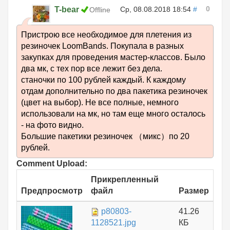
0
T-bear
Ср, 08.08.2018 18:54
#
Offline
Пристрою все необходимое для плетения из
резиночек LoomBands. Покупала в разных
закупках для проведения мастер-классов. Было
два мк, с тех пор все лежит без дела.
станочки по 100 рублей каждый. К каждому
отдам дополнительно по два пакетика резиночек
(цвет на выбор). Не все полные, немного
использовали на мк, но там еще много осталось
- на фото видно.
Большие пакетики резиночек （микс）по 20
рублей.
Comment Upload:
Прикрепленный
Предпросмотр
файл
Размер
p80803-
41.26
1128521.jpg
КБ