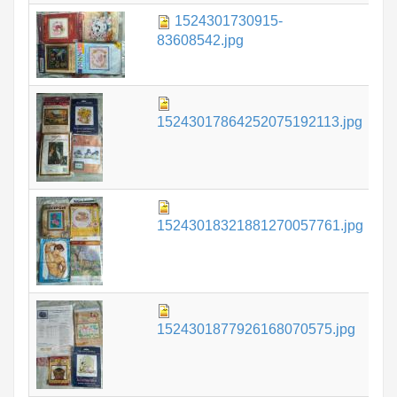
1524301730915-
1.
83608542.jpg
1.
15243017864252075192113.jpg
1.
15243018321881270057761.jpg
1.
1524301877926168070575.jpg