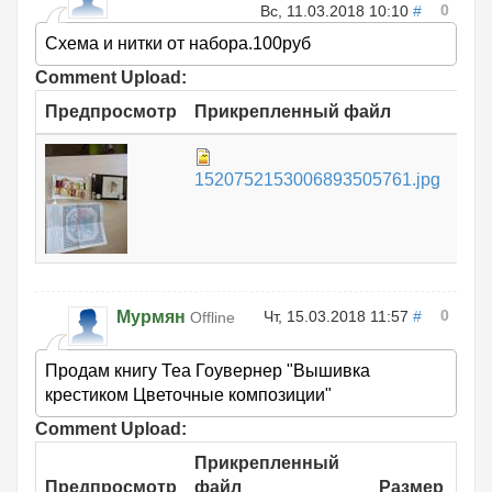
0
Вс, 11.03.2018 10:10
#
Схема и нитки от набора.100руб
Comment Upload:
Предпросмотр
Прикрепленный файл
Раз
765
1520752153006893505761.jpg
КБ
0
Мурмян
Чт, 15.03.2018 11:57
#
Offline
Продам книгу Теа Гоувернер "Вышивка
крестиком Цветочные композиции"
Comment Upload:
Прикрепленный
Предпросмотр
файл
Размер