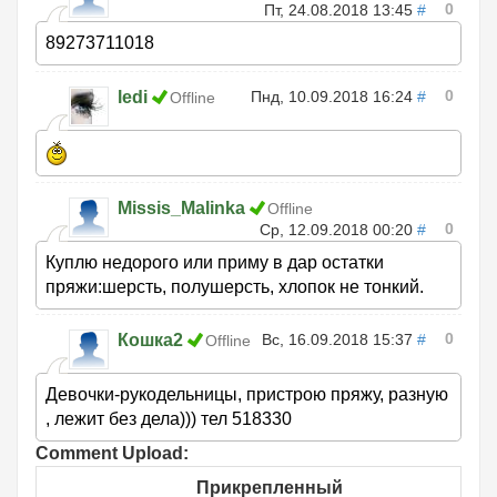
0
Пт, 24.08.2018 13:45
#
89273711018
0
ledi
Пнд, 10.09.2018 16:24
#
Offline
Missis_Malinka
Offline
0
Ср, 12.09.2018 00:20
#
Куплю недорого или приму в дар остатки
пряжи:шерсть, полушерсть, хлопок не тонкий.
0
Кошка2
Вс, 16.09.2018 15:37
#
Offline
Девочки-рукодельницы, пристрою пряжу, разную
, лежит без дела))) тел 518330
Comment Upload:
Прикрепленный