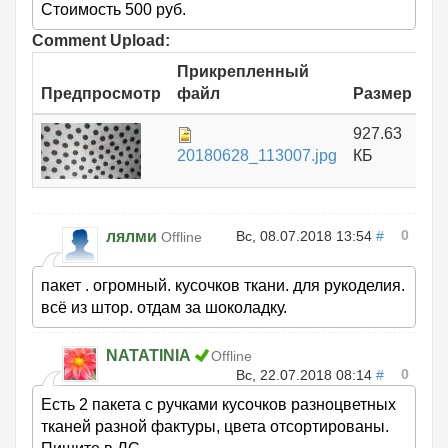
Стоимость 500 руб.
Comment Upload:
Прикрепленный
Предпросмотр
файл
Размер
927.63
20180628_113007.jpg
КБ
0
лялми
Вс, 08.07.2018 13:54
#
Offline
пакет . огромный. кусочков ткани. для рукоделия.
всё из штор. отдам за шоколадку.
NATATINIA
Offline
0
Вс, 22.07.2018 08:14
#
Есть 2 пакета с ручками кусочков разноцветных
тканей разной фактуры, цвета отсортированы.