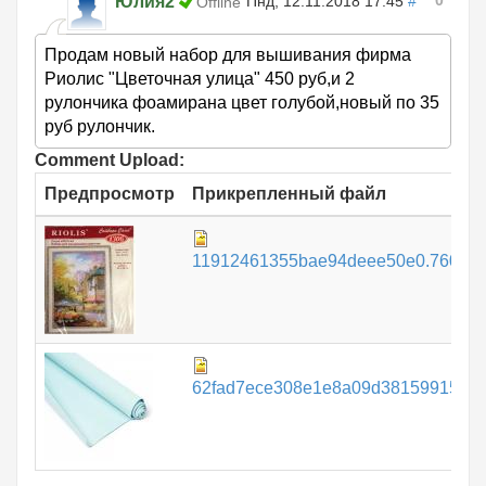
0
Юлия2
Пнд, 12.11.2018 17:45
#
Offline
Продам новый набор для вышивания фирма
Риолис "Цветочная улица" 450 руб,и 2
рулончика фоамирана цвет голубой,новый по 35
руб рулончик.
Comment Upload:
Предпросмотр
Прикрепленный файл
11912461355bae94deee50e0.760087
62fad7ece308e1e8a09d38159915746