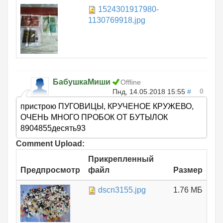
1524301917980-
1.
1130769918.jpg
БабушкаМиши
Offline
0
Пнд, 14.05.2018 15:55
#
пристрою ПУГОВИЦЫ, КРУЧЕНОЕ КРУЖЕВО,
ОЧЕНЬ МНОГО ПРОБОК ОТ БУТЫЛОК
8904855десять93
Comment Upload:
Прикрепленный
Предпросмотр
файл
Размер
dscn3155.jpg
1.76 МБ