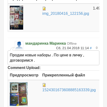
1.49 МБ
img_20180416_122156.jpg
мандаринка Маринка
Offline
0
Сб, 21.04.2018 11:14
#
Продам новые наборы . По цене в личку ,
договоримся .
Comment Upload:
Предпросмотр
Прикрепленный файл
Ра
1.
1524301673608885163339.jpg