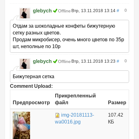
0
glebych
Втр, 13.11.2018 13:14
#
Offline
Отдам за шоколадные конфеты бижутерную
сетку разных цветов.
Продам микробисер, очень много цветов по 35р
шт, неполные по 10р
0
glebych
Втр, 13.11.2018 13:23
#
Offline
Бижутерная сетка
Comment Upload:
Прикрепленный
Предпросмотр
файл
Размер
img-20181113-
107.42
wa0016.jpg
КБ