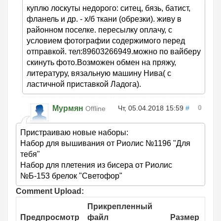
куплю лоскуты недорого: ситец, бязь, батист,
фланель и др. - х/б ткани (обрезки). живу в
районном поселке. пересылку оплачу, с
условием фотографии содержимого перед
отправкой. тел:89603266949.можно по вайберу
скинуть фото.Возможен обмен на пряжу,
литературу, вязальную машину Нива( с
ластичной приставкой Ладога).
0
Мурмян
Чт, 05.04.2018 15:59
#
Offline
Пристраиваю новые наборы:
Набор для вышивания от Риолис №1196 "Для
тебя"
Набор для плетения из бисера от Риолис
№Б-153 брелок "Светофор"
Comment Upload:
Прикрепленный
Предпросмотр
файл
Размер