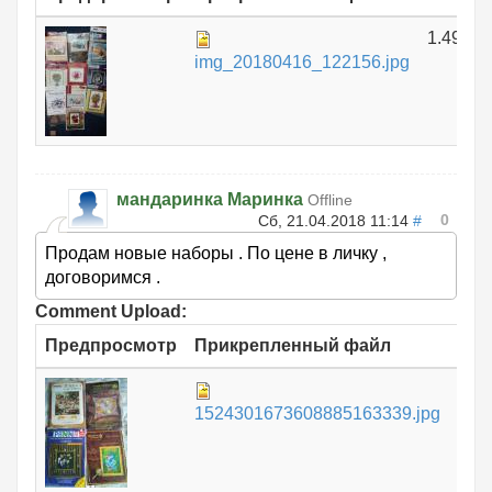
1.49 МБ
img_20180416_122156.jpg
мандаринка Маринка
Offline
0
Сб, 21.04.2018 11:14
#
Продам новые наборы . По цене в личку ,
договоримся .
Comment Upload:
Предпросмотр
Прикрепленный файл
Ра
1.
1524301673608885163339.jpg