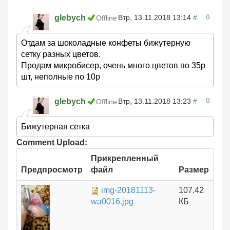
0
glebych
Втр, 13.11.2018 13:14
#
Offline
Отдам за шоколадные конфеты бижутерную
сетку разных цветов.
Продам микробисер, очень много цветов по 35р
шт, неполные по 10р
0
glebych
Втр, 13.11.2018 13:23
#
Offline
Бижутерная сетка
Comment Upload:
Прикрепленный
Предпросмотр
файл
Размер
img-20181113-
107.42
wa0016.jpg
КБ