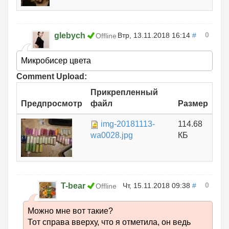
0
glebych
Втр, 13.11.2018 16:14
#
Offline
Микробисер цвета
Comment Upload:
Прикрепленный
Предпросмотр
файл
Размер
img-20181113-
114.68
wa0028.jpg
КБ
0
T-bear
Чт, 15.11.2018 09:38
#
Offline
Можно мне вот такие?
Тот справа вверху, что я отметила, он ведь