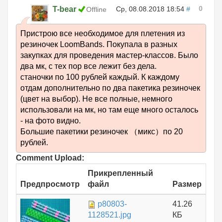
0
T-bear
Ср, 08.08.2018 18:54
#
Offline
Пристрою все необходимое для плетения из
резиночек LoomBands. Покупала в разных
закупках для проведения мастер-классов. Было
два мк, с тех пор все лежит без дела.
станочки по 100 рублей каждый. К каждому
отдам дополнительно по два пакетика резиночек
(цвет на выбор). Не все полные, немного
использовали на мк, но там еще много осталось
- на фото видно.
Большие пакетики резиночек （микс）по 20
рублей.
Comment Upload:
Прикрепленный
Предпросмотр
файл
Размер
p80803-
41.26
1128521.jpg
КБ