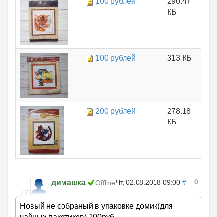
100 рублей
290.47
КБ
100 рублей
313 КБ
200 рублей
278.18
КБ
0
димашка
Чт, 02.08.2018 09:00
#
Offline
Новый не собраный в упаковке домик(для
чайных пакетиков).100руб