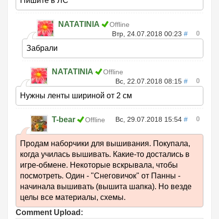
Пишите в ЛС
NATATINIA
Offline
0
Втр, 24.07.2018 00:23
#
Забрали
NATATINIA
Offline
0
Вс, 22.07.2018 08:15
#
Нужны ленты шириной от 2 см
0
T-bear
Вс, 29.07.2018 15:54
#
Offline
Продам наборчики для вышивания. Покупала,
когда училась вышивать. Какие-то достались в
игре-обмене. Некоторые вскрывала, чтобы
посмотреть. Один - "Снеговичок" от Панны -
начинала вышивать (вышита шапка). Но везде
целы все материалы, схемы.
Comment Upload: