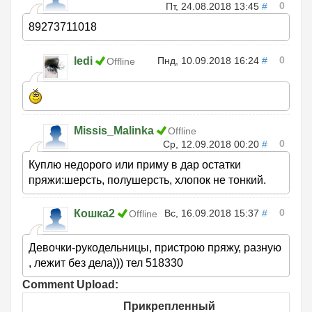
0
Пт, 24.08.2018 13:45
#
89273711018
0
ledi
Пнд, 10.09.2018 16:24
#
Offline
Missis_Malinka
Offline
0
Ср, 12.09.2018 00:20
#
Куплю недорого или приму в дар остатки
пряжи:шерсть, полушерсть, хлопок не тонкий.
0
Кошка2
Вс, 16.09.2018 15:37
#
Offline
Девочки-рукодельницы, пристрою пряжу, разную
, лежит без дела))) тел 518330
Comment Upload:
Прикрепленный