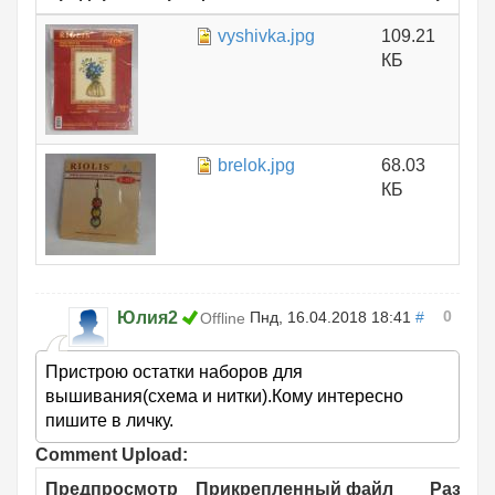
vyshivka.jpg
109.21
КБ
brelok.jpg
68.03
КБ
0
Юлия2
Пнд, 16.04.2018 18:41
#
Offline
Пристрою остатки наборов для
вышивания(схема и нитки).Кому интересно
пишите в личку.
Comment Upload:
Предпросмотр
Прикрепленный файл
Размер