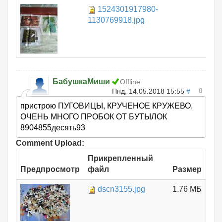
1524301917980-
1.
1130769918.jpg
БабушкаМиши
Offline
0
Пнд, 14.05.2018 15:55
#
пристрою ПУГОВИЦЫ, КРУЧЕНОЕ КРУЖЕВО,
ОЧЕНЬ МНОГО ПРОБОК ОТ БУТЫЛОК
8904855десять93
Comment Upload:
Прикрепленный
Предпросмотр
файл
Размер
dscn3155.jpg
1.76 МБ