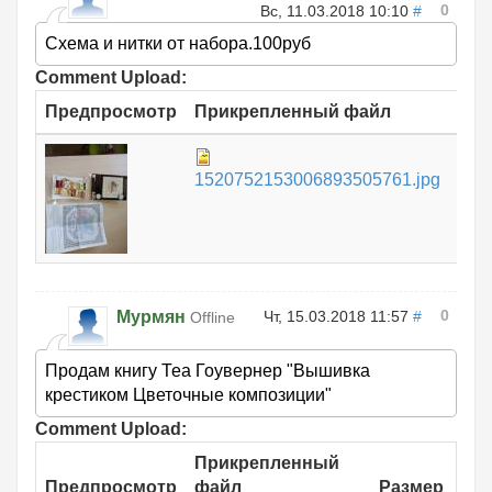
0
Вс, 11.03.2018 10:10
#
Схема и нитки от набора.100руб
Comment Upload:
Предпросмотр
Прикрепленный файл
Раз
765
1520752153006893505761.jpg
КБ
0
Мурмян
Чт, 15.03.2018 11:57
#
Offline
Продам книгу Теа Гоувернер "Вышивка
крестиком Цветочные композиции"
Comment Upload:
Прикрепленный
Предпросмотр
файл
Размер