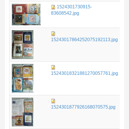
1524301730915-
1.
83608542.jpg
1.
15243017864252075192113.jpg
1.
15243018321881270057761.jpg
1.
1524301877926168070575.jpg