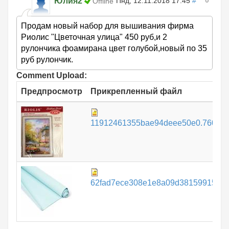
0
Юлия2
Пнд, 12.11.2018 17:45
#
Offline
Продам новый набор для вышивания фирма
Риолис "Цветочная улица" 450 руб,и 2
рулончика фоамирана цвет голубой,новый по 35
руб рулончик.
Comment Upload:
Предпросмотр
Прикрепленный файл
11912461355bae94deee50e0.760087
62fad7ece308e1e8a09d38159915746