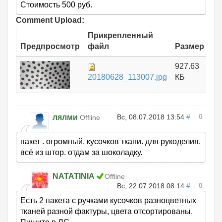
Стоимость 500 руб.
Comment Upload:
Прикрепленный
Предпросмотр
файл
Размер
927.63
20180628_113007.jpg
КБ
0
лялми
Вс, 08.07.2018 13:54
#
Offline
пакет . огромный. кусочков ткани. для рукоделия.
всё из штор. отдам за шоколадку.
NATATINIA
Offline
0
Вс, 22.07.2018 08:14
#
Есть 2 пакета с ручками кусочков разноцветных
тканей разной фактуры, цвета отсортированы.