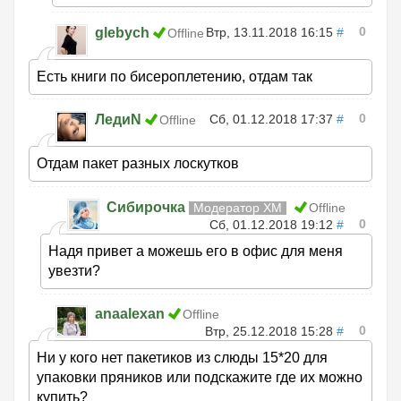
0
glebych
Втр, 13.11.2018 16:15
#
Offline
Есть книги по бисероплетению, отдам так
0
ЛедиN
Сб, 01.12.2018 17:37
#
Offline
Отдам пакет разных лоскутков
Сибирочка
Модератор ХМ
Offline
0
Сб, 01.12.2018 19:12
#
Надя привет а можешь его в офис для меня
увезти?
anaalexan
Offline
0
Втр, 25.12.2018 15:28
#
Ни у кого нет пакетиков из слюды 15*20 для
упаковки пряников или подскажите где их можно
купить?