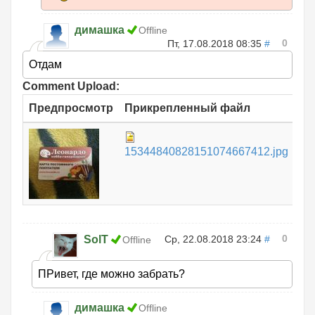
димашка
Offline
0
Пт, 17.08.2018 08:35
#
Отдам
Comment Upload:
Предпросмотр
Прикрепленный файл
Ра
1.
15344840828151074667412.jpg
0
SolT
Ср, 22.08.2018 23:24
#
Offline
ПРивет, где можно забрать?
димашка
Offline