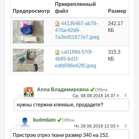
Прикрепленный
Предпросмотр
файл
Размер
44136467-ab78-
242.17
470a-92d9-
КБ
7a3ed51677e7.jpeg
ca01f9fd-570f-
315.3
4b85-bd1f-
КБ
edfd096e62f0.jpeg
Anna Владимировна
Offline
0
Ср, 08.08.2018 16:37
#
нужны стержни клеевые, продадите?
liudmilatn
Offline
0
Чт, 28.06.2018 12:03
#
Пристрою отрез ткани размер 340 на 152.