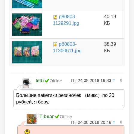
p80803-
40.19
1129291.jpg
КБ
p80803-
38.39
11300611.jpg
КБ
0
ledi
Пт, 24.08.2018 16:33
#
Offline
Большие пакетики резиночек （микс）по 20
рублей, я беру.
T-bear
Offline
0
Пт, 24.08.2018 20:46
#