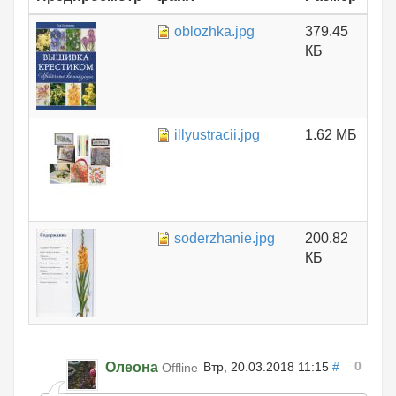
oblozhka.jpg
379.45
КБ
illyustracii.jpg
1.62 МБ
soderzhanie.jpg
200.82
КБ
0
Олеона
Втр, 20.03.2018 11:15
#
Offline