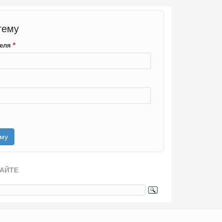
тему
теля
*
САЙТЕ