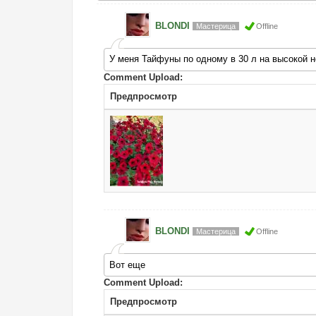
BLONDI
Мастерица
Offline
У меня Тайфуны по одному в 30 л на высокой но
Comment Upload:
Предпросмотр
BLONDI
Мастерица
Offline
Вот еще
Comment Upload:
Предпросмотр