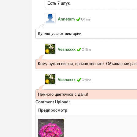
Есть 7 штук
Annetum
Offline
Куплю усы от виктории
Vesnaxxx
Offline
Кому нужна вишня, срочно звоните. Объявление раз
Vesnaxxx
Offline
Немного цветочков с дачи!
Comment Upload:
Предпросмотр