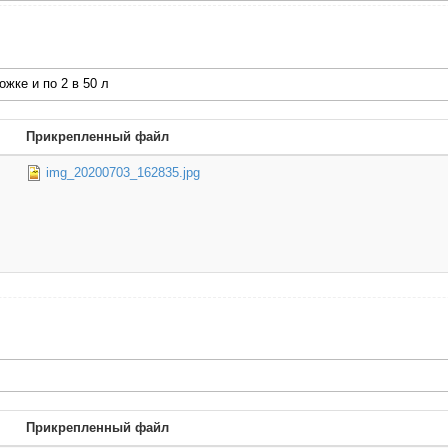
жке и по 2 в 50 л
Прикрепленный файл
img_20200703_162835.jpg
Прикрепленный файл