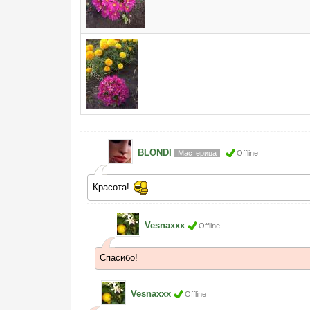
BLONDI
Мастерица
Offline
Красота!
Vesnaxxx
Offline
Спасибо!
Vesnaxxx
Offline