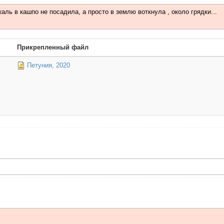
аль в кашпо не посадила, а просто в землю воткнула , около грядки...
Прикрепленный файл
Петуния, 2020