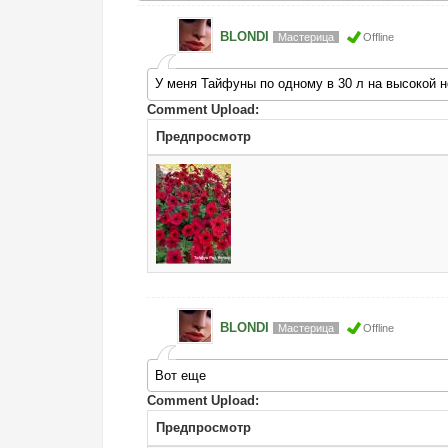
BLONDI
Мастерица
Offline
У меня Тайфуны по одному в 30 л на высокой но
Comment Upload:
Предпросмотр
BLONDI
Мастерица
Offline
Вот еще
Comment Upload:
Предпросмотр