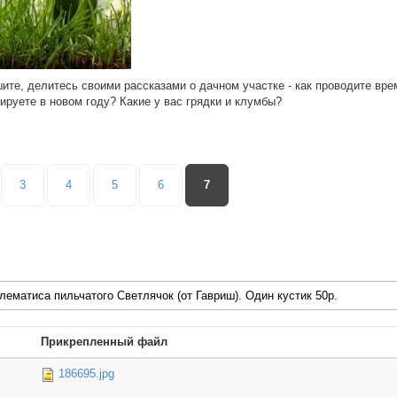
ите, делитесь своими рассказами о дачном участке - как проводите вре
ируете в новом году? Какие у вас грядки и клумбы?
3
4
5
6
7
ематиса пильчатого Светлячок (от Гавриш). Один кустик 50р.
Прикрепленный файл
186695.jpg