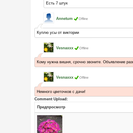
Есть 7 штук
Annetum
Offline
Куплю усы от виктории
Vesnaxxx
Offline
Кому нужна вишня, срочно звоните. Объявление раз
Vesnaxxx
Offline
Немного цветочков с дачи!
Comment Upload:
Предпросмотр