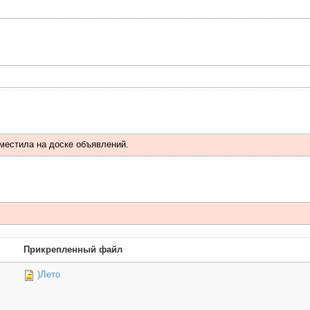
местила на доске объявлений.
Прикрепленный файл
)Лето