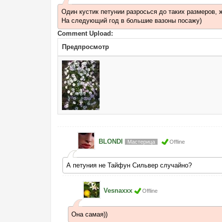
Один кустик петунии разросься до таких размеров, ж
На следующий год в большие вазоны посажу)
Comment Upload:
Предпросмотр
BLONDI
Мастерица
Offline
А петуния не Тайфун Сильвер случайно?
Vesnaxxx
Offline
Она самая))