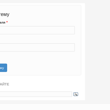
тему
теля
*
САЙТЕ