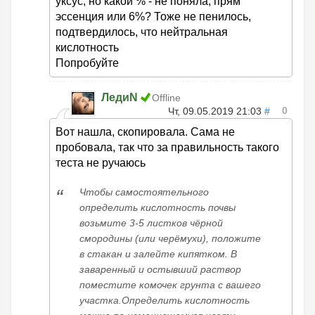
уксус, но какой % - не поняла, прям
эссенция или 6%? Тоже не пенилось,
подтвердилось, что нейтральная
кислотность
Попробуйте
ЛедиN
Offline
0
Чт, 09.05.2019 21:03
#
Вот нашла, скопировала. Сама не
пробовала, так что за правильность такого
теста не ручаюсь
Чтобы самостоятельного
определить кислотность почвы
возьмите 3-5 листков чёрной
смородины (или черёмухи), положите
в стакан и залейте кипятком. В
заваренный и остывший раствор
поместите комочек грунта с вашего
участка.Определить кислотность