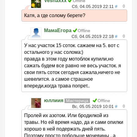
Vesnaxxx
Offline
0
Сб, 04.05.2019 22:11
#
Катя, а где солому берете?
МамаЕгора
Offline
0
Сб, 04.05.2019 22:18
#
У нас участок 15 соток. сажаем на 5. вот с
остального у нас солома:)
правда в этом году мотоблок купили,но
сажать будем все равно не весь участок. я
свои пять соток сегодня сажала,ничего не
шевелится. а самое страшное
впереди,когда трава попрет..
юллиия
Мастерица
Offline
0
Вс, 05.05.2019 10:01
#
Пролей их азотом. Или бродилкой из
травы. Но ей время надо, да и сами опилки
хорошо в ней подержать дней пять.
Поэтому просто побольше мочевины , а