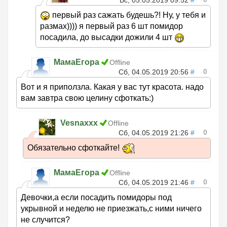
Вс, 05.05.2019 09:52
#
первый раз сажать будешь?! Ну, у тебя и
размах)))) я первый раз 6 шт помидор
посадила, до высадки дожили 4 шт
МамаЕгора
Offline
0
Сб, 04.05.2019 20:56
#
Вот и я приползла. Какая у вас тут красота. надо
вам завтра свою целину сфоткать:)
Vesnaxxx
Offline
0
Сб, 04.05.2019 21:26
#
Обязательно сфоткайте!
МамаЕгора
Offline
0
Сб, 04.05.2019 21:46
#
Девочки,а если посадить помидоры под
укрывной и неделю не приезжать,с ними ничего
не случится?