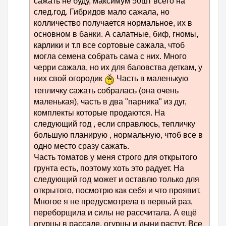
сажать не буду, максимум 50шт всего на
след.год. Гибридов мало сажала, но
колличество получается нормальное, их в
основном в банки. А салатные, биф, гномы,
карлики и т.п все сортовые сажала, чтоб
могла семена собрать сама с них. Много
черри сажала, но их для баловства деткам, у
них свой огородик
Часть в маленькую
тепличку сажать собралась (она очень
маленькая), часть в два "парника" из дуг,
комплекты которые продаются. На
следующий год , если справлюсь, тепличку
большую планирую , нормальную, чтоб все в
одно место сразу сажать.
Часть томатов у меня строго для открытого
грунта есть, поэтому хоть это радует. На
следующий год может и оставлю только для
открытого, посмотрю как себя и что проявит.
Многое я не предусмотрела в первый раз,
переборщила и силы не рассчитала. А ещё
огурцы в рассаде, огурцы и дыни растут. Все