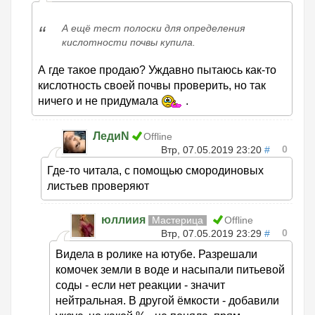
А ещё тест полоски для определения
кислотности почвы купила.
А где такое продаю? Уждавно пытаюсь как-то
кислотность своей почвы проверить, но так
ничего и не придумала
.
ЛедиN
Offline
0
Втр, 07.05.2019 23:20
#
Где-то читала, с помощью смородиновых
листьев проверяют
юллиия
Мастерица
Offline
0
Втр, 07.05.2019 23:29
#
Видела в ролике на ютубе. Разрешали
комочек земли в воде и насыпали питьевой
соды - если нет реакции - значит
нейтральная. В другой ёмкости - добавили