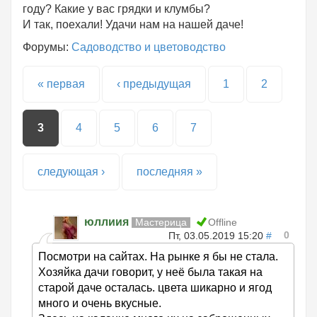
году? Какие у вас грядки и клумбы?
И так, поехали! Удачи нам на нашей даче!
Форумы:
Садоводство и цветоводство
Страницы
« первая
‹ предыдущая
1
2
3
4
5
6
7
следующая ›
последняя »
юллиия
Мастерица
Offline
0
Пт, 03.05.2019 15:20
#
Посмотри на сайтах. На рынке я бы не стала.
Хозяйка дачи говорит, у неё была такая на
старой даче осталась. цвета шикарно и ягод
много и очень вкусные.