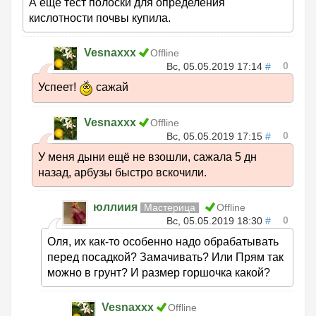
А ещё тест полоски для определения
кислотности почвы купила.
Vesnaxxx
Offline
0
Вс, 05.05.2019 17:14
#
Успеет!
сажай
Vesnaxxx
Offline
0
Вс, 05.05.2019 17:15
#
У меня дыни ещё не взошли, сажала 5 дн
назад, арбузы быстро вскочили.
юллиия
Мастерица
Offline
0
Вс, 05.05.2019 18:30
#
Оля, их как-то особенно надо обрабатывать
перед посадкой? Замачивать? Или Прям так
можно в грунт? И размер горшочка какой?
Vesnaxxx
Offline