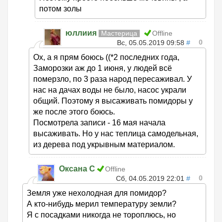
потом золы
юллиия
Мастерица
Offline
0
Вс, 05.05.2019 09:58
#
Ох, а я прям боюсь ((*2 последних года,
Заморозки аж до 1 июня, у людей всё
померзло, по 3 раза народ пересаживал. У
нас на дачах воды не было, насос украли
общий. Поэтому я высаживать помидоры у
же после этого боюсь.
Посмотрела записи - 16 мая начала
высаживать. Но у нас теплица самодельная,
из дерева под укрывным материалом.
Оксана С
Offline
0
Сб, 04.05.2019 22:01
#
Земля уже нехолодная для помидор?
А кто-нибудь мерил температуру земли?
Я с посадками никогда не тороплюсь, но