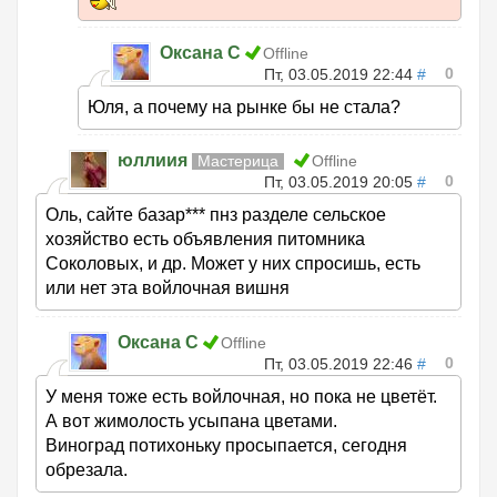
Оксана С
Offline
0
Пт, 03.05.2019 22:44
#
Юля, а почему на рынке бы не стала?
юллиия
Мастерица
Offline
0
Пт, 03.05.2019 20:05
#
Оль, сайте базар*** пнз разделе сельское
хозяйство есть объявления питомника
Соколовых, и др. Может у них спросишь, есть
или нет эта войлочная вишня
Оксана С
Offline
0
Пт, 03.05.2019 22:46
#
У меня тоже есть войлочная, но пока не цветёт.
А вот жимолость усыпана цветами.
Виноград потихоньку просыпается, сегодня
обрезала.