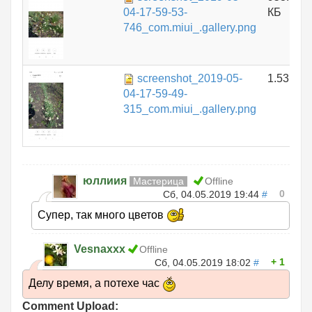
04-17-59-53-
КБ
746_com.miui_.gallery.png
screenshot_2019-05-
1.53 МБ
04-17-59-49-
315_com.miui_.gallery.png
юллиия
Мастерица
Offline
0
Сб, 04.05.2019 19:44
#
Супер, так много цветов
Vesnaxxx
Offline
1
Сб, 04.05.2019 18:02
#
Делу время, а потехе час
Comment Upload: