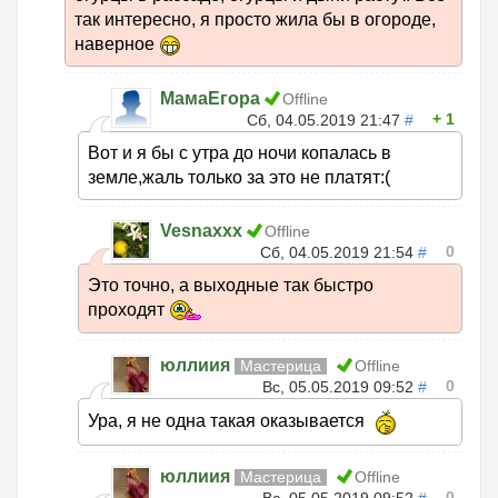
так интересно, я просто жила бы в огороде,
наверное
МамаЕгора
Offline
1
Сб, 04.05.2019 21:47
#
Вот и я бы с утра до ночи копалась в
земле,жаль только за это не платят:(
Vesnaxxx
Offline
0
Сб, 04.05.2019 21:54
#
Это точно, а выходные так быстро
проходят
юллиия
Мастерица
Offline
0
Вс, 05.05.2019 09:52
#
Ура, я не одна такая оказывается
юллиия
Мастерица
Offline
0