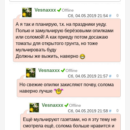
Vesnaxxx
Offline
0
Сб, 04.05.2019 21:54
#
А я так и планирую, т.к. на праздники уеду.
Полью и замульчирую берёзовыми опилками
или соломой! А как приеду потом досажаю
томаты для открытого грунта, но тоже
мульчировать буду
Должны же выжить, наверно
Vesnaxxx
Offline
0
Сб, 04.05.2019 21:57
#
Но свежие опилки закисляют почву, солома
наверно лучше
Vesnaxxx
Offline
0
Сб, 04.05.2019 21:58
#
Ещё мульчируют газетами, но я эту тему не
смотрела ещё, солома больше нравится и