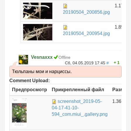
1.17 М
20190504_200856.jpg
1.85 М
20190504_200954.jpg
Vesnaxxx
Offline
1
Сб, 04.05.2019 17:45
#
Тюльпаны мои и нарциссы.
Comment Upload:
Предпросмотр
Прикрепленный файл
Размер
screenshot_2019-05-
1.36 МБ
04-17-41-10-
594_com.miui_.gallery.png