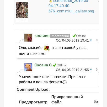
screenshot_2019-05-
1.14
04-17-40-40-
676_com.miui_.gallery.png
юллиия
Мастерица
Offline
0
Сб, 04.05.2019 19:41
#
Оля, спасибо
значит живой у нас,
почти такие же
Оксана С
Offline
0
Сб, 04.05.2019 21:55
#
У меня тоже такие почечки. Пришла с
работы и пошла фоткать)))
Comment Upload:
Прикрепленный
Предпросмотр
файл
Разме