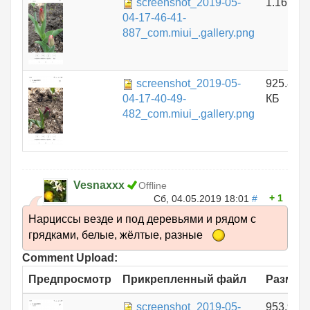
screenshot_2019-05-
1.16 МБ
04-17-46-41-
887_com.miui_.gallery.png
screenshot_2019-05-
925.81
04-17-40-49-
КБ
482_com.miui_.gallery.png
Vesnaxxx
Offline
1
Сб, 04.05.2019 18:01
#
Нарциссы везде и под деревьями и рядом с
грядками, белые, жёлтые, разные
Comment Upload:
Предпросмотр
Прикрепленный файл
Размер
screenshot_2019-05-
953.96