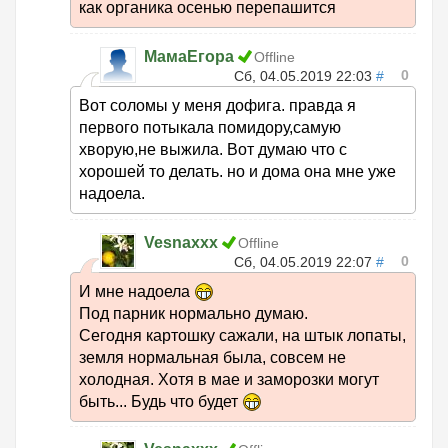
как органика осенью перепашится
МамаЕгора
Offline
0
Сб, 04.05.2019 22:03
#
Вот соломы у меня дофига. правда я
первого потыкала помидору,самую
хворую,не выжила. Вот думаю что с
хорошей то делать. но и дома она мне уже
надоела.
Vesnaxxx
Offline
0
Сб, 04.05.2019 22:07
#
И мне надоела
Под парник нормально думаю.
Сегодня картошку сажали, на штык лопаты,
земля нормальная была, совсем не
холодная. Хотя в мае и заморозки могут
быть... Будь что будет