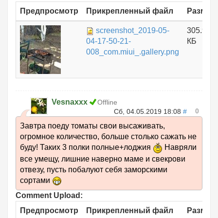
Предпросмотр
Прикрепленный файл
Размер
screenshot_2019-05-
305.96
04-17-50-21-
КБ
008_com.miui_.gallery.png
Vesnaxxx
Offline
0
Сб, 04.05.2019 18:08
#
Завтра поеду томаты свои высаживать,
огромное количество, больше столько сажать не
буду! Таких 3 полки полные+лоджия
Навряли
все умещу, лишние наверно маме и свекрови
отвезу, пусть побалуют себя заморскими
сортами
Comment Upload:
Предпросмотр
Прикрепленный файл
Размер