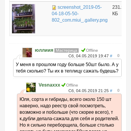
screenshot_2019-05-
231.92
04-18-05-50-
КБ
802_com.miui_.gallery.png
юллиия
Мастерица
Offline
0
Сб, 04.05.2019 19:47
#
У меня в прошлом году больше 50шт было. А у
тебя сколько? Ты их в теплицу сажать будешь?
Vesnaxxx
Offline
0
Сб, 04.05.2019 21:25
#
Юля, сорта и гибриды, всего около 150 шт
наверно, надо реестр свой посмотреть,
возможно и побольше (что скорее всего), т
к.дубли делала-сажала для себя и родителей.
Но я сильно переборщила, больше столько