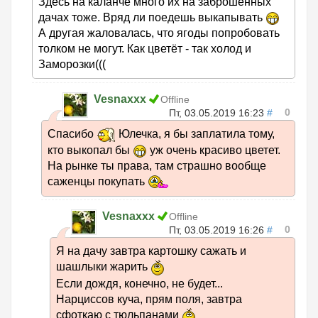
Здесь на каланче много их на заброшенных
дачах тоже. Вряд ли поедешь выкапывать
А другая жаловалась, что ягоды попробовать
толком не могут. Как цветёт - так холод и
Заморозки(((
Vesnaxxx
Offline
0
Пт, 03.05.2019 16:23
#
Спасибо
Юлечка, я бы заплатила тому,
кто выкопал бы
уж очень красиво цветет.
На рынке ты права, там страшно вообще
саженцы покупать
Vesnaxxx
Offline
0
Пт, 03.05.2019 16:26
#
Я на дачу завтра картошку сажать и
шашлыки жарить
Если дождя, конечно, не будет...
Нарциссов куча, прям поля, завтра
сфоткаю с тюльпанами