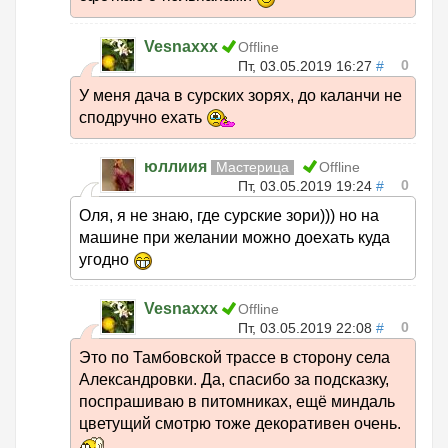
Vesnaxxx
Offline
0
Пт, 03.05.2019 16:27
#
У меня дача в сурских зорях, до каланчи не
сподручно ехать
юллиия
Мастерица
Offline
0
Пт, 03.05.2019 19:24
#
Оля, я не знаю, где сурские зори))) но на
машине при желании можно доехать куда
угодно
Vesnaxxx
Offline
0
Пт, 03.05.2019 22:08
#
Это по Тамбовской трассе в сторону села
Александровки. Да, спасибо за подсказку,
поспрашиваю в питомниках, ещё миндаль
цветущий смотрю тоже декоративен очень.