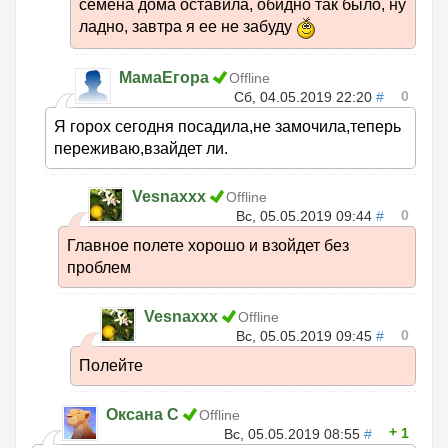
семена дома оставила, обидно так было, ну
ладно, завтра я ее не забуду
МамаЕгора
Offline
0
Сб, 04.05.2019 22:20
#
Я горох сегодня посадила,не замочила,теперь
переживаю,взайдет ли.
Vesnaxxx
Offline
0
Вс, 05.05.2019 09:44
#
Главное полете хорошо и взойдет без
проблем
Vesnaxxx
Offline
0
Вс, 05.05.2019 09:45
#
Полейте
Оксана С
Offline
1
Вс, 05.05.2019 08:55
#