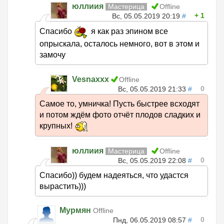
юллиия
Мастерица
Offline
1
Вс, 05.05.2019 20:19
#
Спасибо
я как раз эпином все
опрыскала, осталось немного, вот в этом и
замочу
Vesnaxxx
Offline
0
Вс, 05.05.2019 21:33
#
Самое то, умничка! Пусть быстрее всходят
и потом ждём фото отчёт плодов сладких и
крупных!
юллиия
Мастерица
Offline
0
Вс, 05.05.2019 22:08
#
Спасибо)) будем надеяться, что удастся
вырастить)))
Мурмян
Offline
0
Пнд, 06.05.2019 08:57
#