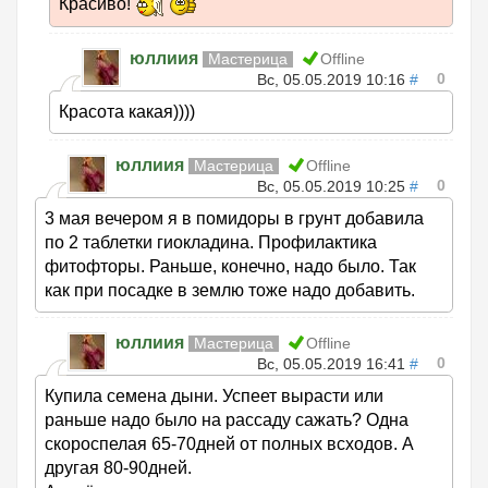
Красиво!
юллиия
Мастерица
Offline
0
Вс, 05.05.2019 10:16
#
Красота какая))))
юллиия
Мастерица
Offline
0
Вс, 05.05.2019 10:25
#
3 мая вечером я в помидоры в грунт добавила
по 2 таблетки гиокладина. Профилактика
фитофторы. Раньше, конечно, надо было. Так
как при посадке в землю тоже надо добавить.
юллиия
Мастерица
Offline
0
Вс, 05.05.2019 16:41
#
Купила семена дыни. Успеет вырасти или
раньше надо было на рассаду сажать? Одна
скороспелая 65-70дней от полных всходов. А
другая 80-90дней.