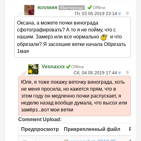
юллиия
Мастерица
Offline
0
Пт, 03.05.2019 23:14
#
Оксана, а можете почки винограда
сфотографировать? А то я не пойму, что с
нашим. Замерз или все нормально
и что
обрезали? Я засохшие ветки начала Обрезать
1мая
Vesnaxxx
Offline
0
Сб, 04.05.2019 17:44
#
Юля, я тоже покажу веточку винограда, хоть
не меня просила, но кажется прям, что в
этом году он медленно почки распускает, я
неделю назад вообще думала, что высох или
замёрз...вот мои ветки
Comment Upload:
Предпросмотр
Прикрепленный файл
Раз