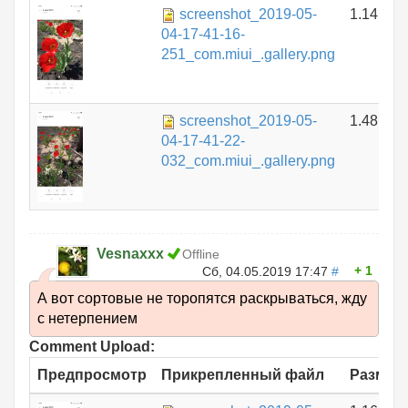
screenshot_2019-05-
1.14 МБ
04-17-41-16-
251_com.miui_.gallery.png
screenshot_2019-05-
1.48 МБ
04-17-41-22-
032_com.miui_.gallery.png
Vesnaxxx
Offline
1
Сб, 04.05.2019 17:47
#
А вот сортовые не торопятся раскрываться, жду
с нетерпением
Comment Upload:
Предпросмотр
Прикрепленный файл
Размер