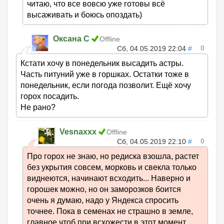
читаю, что все вовсю уже готовы всё
высаживать и боюсь опоздать)
Оксана С
Offline
0
Сб, 04.05.2019 22:04
#
Кстати хочу в понедельник высадить астры.
Часть питуний уже в горшках. Остатки тоже в
понедельник, если погода позволит. Ещё хочу
горох посадить.
Не рано?
Vesnaxxx
Offline
0
Сб, 04.05.2019 22:10
#
Про горох не знаю, но редиска взошла, растет
без укрытия совсем, морковь и свекла только
виднеются, начинают всходить... Наверно и
горошек можно, но он заморозков боится
очень я думаю, надо у Яндекса спросить
точнее. Пока в семенах не страшно в земле,
главное чтоб при всхожести в этот момент