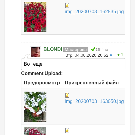
43
img_20200703_162835.jpg
КБ
BLONDI
Мастерица
Offline
1
Втр, 04.08.2020 20:52
#
Вот еще
Comment Upload:
Предпросмотр
Прикрепленный файл
Ра
43
img_20200703_163050.jpg
КБ
49