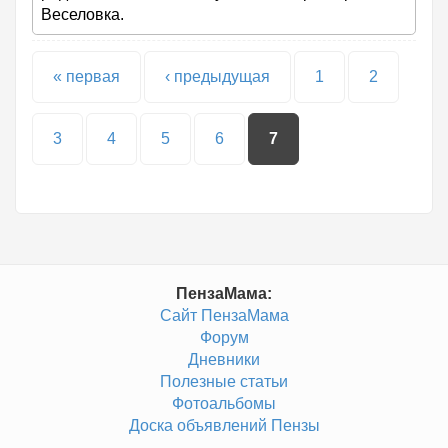
Веселовка.
Страницы
« первая
‹ предыдущая
1
2
3
4
5
6
7
ПензаМама:
Сайт ПензаМама
Форум
Дневники
Полезные статьи
Фотоальбомы
Доска объявлений Пензы