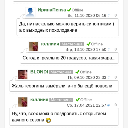
ИринаПенза
Offline
0
Вс, 11.10.2020 06:16
#
Да, ну насколько можно верить синоптикам )
а с выходных похолодание
юллиия
Мастерица
Offline
0
Втр, 13.10.2020 17:50
#
Сегодня реально 20 градусов, такая жара...
BLONDI
Мастерица
Offline
0
Пт, 09.10.2020 23:33
#
Жаль георгины замёрзли, а-то бы ещё поцвели
юллиия
Мастерица
Offline
0
Сб, 17.04.2021 22:57
#
Ну, что, всех можно поздравить с открытием
дачного сезона