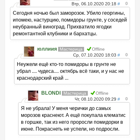
0
Втр, 06.10.2020 20:18
#
Сегодня ночью был заморозок. Убило георгины,
ипомею, настурцию, помидоры грунте, у соседей
неубранный виноград. Прихватило ягодки
ремонтантной клубники и бархатцы.
юллиия
Мастерица
Offline
0
Ср, 07.10.2020 18:03
#
Неужели ещё кто-то помидоры в грунте не
убрал .... чудеса.... октябрь всё таки, и у нас не
краснодарский край ...
BLONDI
Мастерица
Offline
0
Чт, 08.10.2020 09:29
#
Я не убрала! У меня черички до самых
морозов краснеют. А ещё покупала клематис
в горшке, так из него проросли помидорки в
июне. Покраснеть не успели, но подросли.