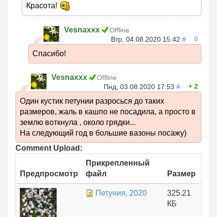
Красота!
Vesnaxxx
Offline
0
Втр, 04.08.2020 15:42
#
Спасибо!
Vesnaxxx
Offline
2
Пнд, 03.08.2020 17:53
#
Один кустик петунии разросься до таких
размеров, жаль в кашпо не посадила, а просто в
землю воткнула , около грядки...
На следующий год в большие вазоны посажу)
Comment Upload:
Прикрепленный
Предпросмотр
файл
Размер
Петуния, 2020
325.21
КБ