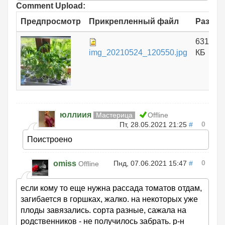
Comment Upload:
Предпросмотр
Прикрепленный файл
Размер
631.89
img_20210524_120550.jpg
КБ
юллиия
Мастерица
Offline
0
Пт, 28.05.2021 21:25
#
Поистроено
0
omiss
Пнд, 07.06.2021 15:47
#
Offline
если кому то еще нужна рассада томатов отдам,
загибается в горшках, жалко. на некоторых уже
плоды завязались. сорта разные, сажала на
родственников - не получилось забрать. р-н