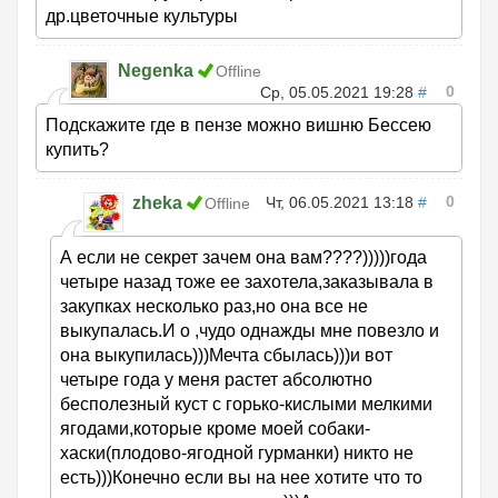
др.цветочные культуры
Negenka
Offline
0
Ср, 05.05.2021 19:28
#
Подскажите где в пензе можно вишню Бессею
купить?
0
zheka
Чт, 06.05.2021 13:18
#
Offline
А если не секрет зачем она вам????)))))года
четыре назад тоже ее захотела,заказывала в
закупках несколько раз,но она все не
выкупалась.И о ,чудо однажды мне повезло и
она выкупилась)))Мечта сбылась)))и вот
четыре года у меня растет абсолютно
бесполезный куст с горько-кислыми мелкими
ягодами,которые кроме моей собаки-
хаски(плодово-ягодной гурманки) никто не
есть)))Конечно если вы на нее хотите что то