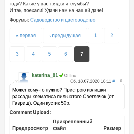
году? Какие у вас грядки и клумбы?
И так, поехали! Удачи нам на нашей даче!
Форумы:
Садоводство и цветоводство
Страницы
« первая
‹ предыдущая
1
2
3
4
5
6
7
katerina_81
Offline
0
Сб, 18.07.2020 18:11
#
Может кому-то нужно? Пристрою излишки
рассады клематиса пильчатого Светлячок (от
Гавриш). Один кустик 50р.
Comment Upload:
Прикрепленный
Предпросмотр
файл
Размер