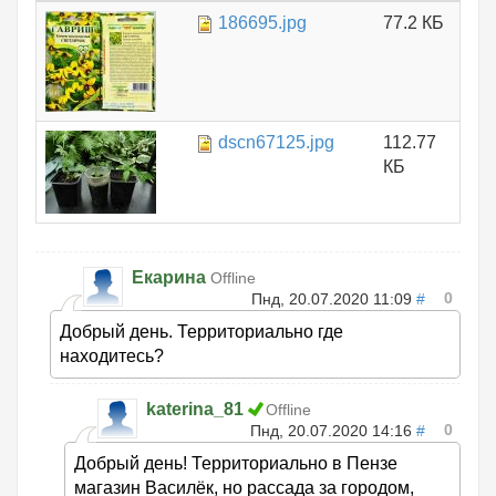
186695.jpg
77.2 КБ
dscn67125.jpg
112.77
КБ
Екарина
Offline
0
Пнд, 20.07.2020 11:09
#
Добрый день. Территориально где
находитесь?
katerina_81
Offline
0
Пнд, 20.07.2020 14:16
#
Добрый день! Территориально в Пензе
магазин Василёк, но рассада за городом,