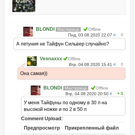
BLONDI
Мастерица
Offline
0
Пнд, 03.08.2020 22:07
#
А петуния не Тайфун Сильвер случайно?
Vesnaxxx
Offline
0
Втр, 04.08.2020 15:41
#
Она самая))
BLONDI
Мастерица
Offline
1
Втр, 04.08.2020 20:50
#
У меня Тайфуны по одному в 30 л на
высокой ножке и по 2 в 50 л
Comment Upload:
Предпросмотр
Прикрепленный файл
Ра