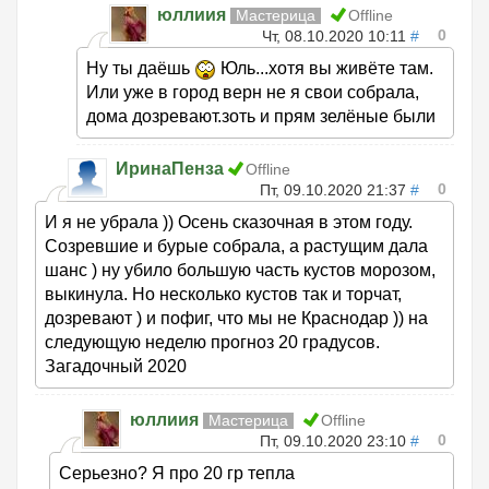
юллиия
Мастерица
Offline
0
Чт, 08.10.2020 10:11
#
Ну ты даёшь
Юль...хотя вы живёте там.
Или уже в город верн не я свои собрала,
дома дозревают.зоть и прям зелёные были
ИринаПенза
Offline
0
Пт, 09.10.2020 21:37
#
И я не убрала )) Осень сказочная в этом году.
Созревшие и бурые собрала, а растущим дала
шанс ) ну убило большую часть кустов морозом,
выкинула. Но несколько кустов так и торчат,
дозревают ) и пофиг, что мы не Краснодар )) на
следующую неделю прогноз 20 градусов.
Загадочный 2020
юллиия
Мастерица
Offline
0
Пт, 09.10.2020 23:10
#
Серьезно? Я про 20 гр тепла