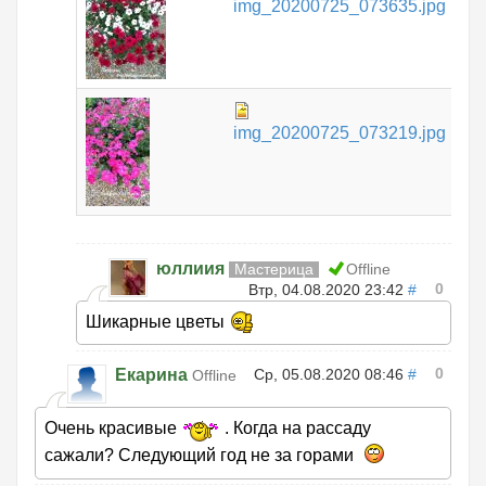
img_20200725_073635.jpg
КБ
67
img_20200725_073219.jpg
КБ
юллиия
Мастерица
Offline
0
Втр, 04.08.2020 23:42
#
Шикарные цветы
0
Екарина
Ср, 05.08.2020 08:46
#
Offline
Очень красивые
. Когда на рассаду
сажали? Следующий год не за горами