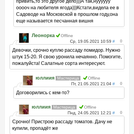
привить,то это другое дело)))А так,нуууууу
ооооч на любителя ягода)))Кстати,видела ее в
Садоводе на Московской в прошлом году,она
еще называется песчанная вишня
Леонорка
Offline
0
Ср, 19.05.2021 10:59
#
Девочки, срочно куплю рассаду помидор. Нужно
штук 15-20. Я свою уронила нечаянно. Помогите,
пожалуйста! Салатные сорта интересуют.
юллиия
Мастерица
Offline
0
Пт, 21.05.2021 21:04
#
Договорились с кем-то?
юллиия
Мастерица
Offline
0
Пнд, 24.05.2021 12:21
#
Срочно! Пристрою рассаду томатов. Дачу не
купили, пропадёт же