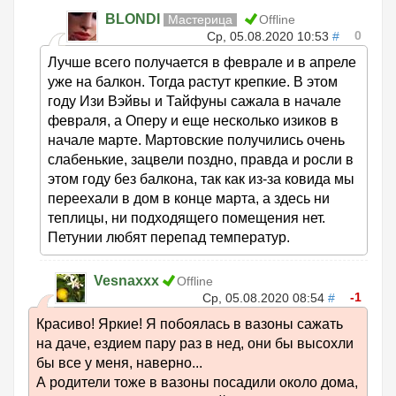
BLONDI
Мастерица
Offline
0
Ср, 05.08.2020 10:53
#
Лучше всего получается в феврале и в апреле
уже на балкон. Тогда растут крепкие. В этом
году Изи Вэйвы и Тайфуны сажала в начале
февраля, а Оперу и еще несколько изиков в
начале марте. Мартовские получились очень
слабенькие, зацвели поздно, правда и росли в
этом году без балкона, так как из-за ковида мы
переехали в дом в конце марта, а здесь ни
теплицы, ни подходящего помещения нет.
Петунии любят перепад температур.
Vesnaxxx
Offline
-1
Ср, 05.08.2020 08:54
#
Красиво! Яркие! Я побоялась в вазоны сажать
на даче, ездием пару раз в нед, они бы высохли
бы все у меня, наверно...
А родители тоже в вазоны посадили около дома,