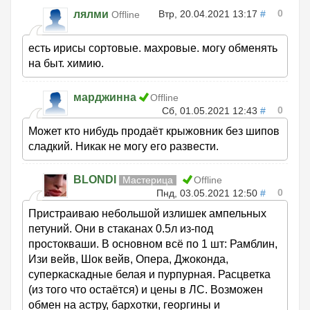
0
лялми
Втр, 20.04.2021 13:17
#
Offline
есть ирисы сортовые. махровые. могу обменять
на быт. химию.
марджинна
Offline
0
Сб, 01.05.2021 12:43
#
Может кто нибудь продаёт крыжовник без шипов
сладкий. Никак не могу его развести.
BLONDI
Мастерица
Offline
0
Пнд, 03.05.2021 12:50
#
Пристраиваю небольшой излишек ампельных
петуний. Они в стаканах 0.5л из-под
простокваши. В основном всё по 1 шт: Рамблин,
Изи вейв, Шок вейв, Опера, Джоконда,
суперкаскадные белая и пурпурная. Расцветка
(из того что остаётся) и цены в ЛС. Возможен
обмен на астру, бархотки, георгины и