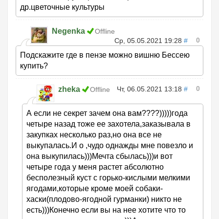
др.цветочные культуры
Negenka
Offline
0
Ср, 05.05.2021 19:28
#
Подскажите где в пензе можно вишню Бессею
купить?
0
zheka
Чт, 06.05.2021 13:18
#
Offline
А если не секрет зачем она вам????)))))года
четыре назад тоже ее захотела,заказывала в
закупках несколько раз,но она все не
выкупалась.И о ,чудо однажды мне повезло и
она выкупилась)))Мечта сбылась)))и вот
четыре года у меня растет абсолютно
бесполезный куст с горько-кислыми мелкими
ягодами,которые кроме моей собаки-
хаски(плодово-ягодной гурманки) никто не
есть)))Конечно если вы на нее хотите что то