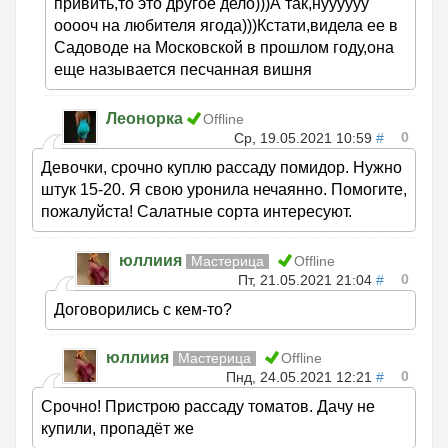
привить,то это другое дело)))А так,нуууууу
ооооч на любителя ягода)))Кстати,видела ее в
Садоводе на Московской в прошлом году,она
еще называется песчанная вишня
Леонорка
Offline
0
Ср, 19.05.2021 10:59
#
Девочки, срочно куплю рассаду помидор. Нужно
штук 15-20. Я свою уронила нечаянно. Помогите,
пожалуйста! Салатные сорта интересуют.
юллиия
Мастерица
Offline
0
Пт, 21.05.2021 21:04
#
Договорились с кем-то?
юллиия
Мастерица
Offline
0
Пнд, 24.05.2021 12:21
#
Срочно! Пристрою рассаду томатов. Дачу не
купили, пропадёт же