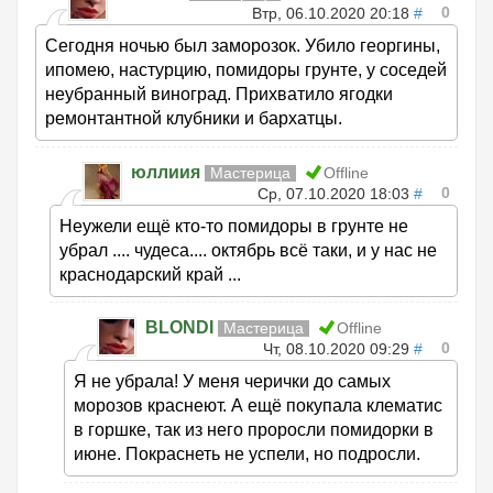
0
Втр, 06.10.2020 20:18
#
Сегодня ночью был заморозок. Убило георгины,
ипомею, настурцию, помидоры грунте, у соседей
неубранный виноград. Прихватило ягодки
ремонтантной клубники и бархатцы.
юллиия
Мастерица
Offline
0
Ср, 07.10.2020 18:03
#
Неужели ещё кто-то помидоры в грунте не
убрал .... чудеса.... октябрь всё таки, и у нас не
краснодарский край ...
BLONDI
Мастерица
Offline
0
Чт, 08.10.2020 09:29
#
Я не убрала! У меня черички до самых
морозов краснеют. А ещё покупала клематис
в горшке, так из него проросли помидорки в
июне. Покраснеть не успели, но подросли.