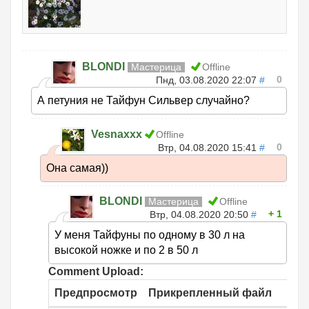
BLONDI
Мастерица
Offline
0
Пнд, 03.08.2020 22:07
#
А петуния не Тайфун Сильвер случайно?
Vesnaxxx
Offline
0
Втр, 04.08.2020 15:41
#
Она самая))
BLONDI
Мастерица
Offline
1
Втр, 04.08.2020 20:50
#
У меня Тайфуны по одному в 30 л на
высокой ножке и по 2 в 50 л
Comment Upload:
Предпросмотр
Прикрепленный файл
Ра