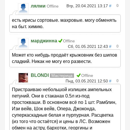
0
лялми
Втр, 20.04.2021 13:17
#
Offline
есть ирисы сортовые. махровые. могу обменять
на быт. химию.
марджинна
Offline
0
Сб, 01.05.2021 12:43
#
Может кто нибудь продаёт крыжовник без шипов
сладкий. Никак не могу его развести.
BLONDI
Мастерица
Offline
0
Пнд, 03.05.2021 12:50
#
Пристраиваю небольшой излишек ампельных
петуний. Они в стаканах 0.5л из-под
простокваши. В основном всё по 1 шт: Рамблин,
Изи вейв, Шок вейв, Опера, Джоконда,
суперкаскадные белая и пурпурная. Расцветка
(из того что остаётся) и цены в ЛС. Возможен
обмен на астру, бархотки, георгины и