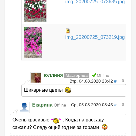
img_20200725_073635.jpg
КБ
67
img_20200725_073219.jpg
КБ
юллиия
Мастерица
Offline
0
Втр, 04.08.2020 23:42
#
Шикарные цветы
0
Екарина
Ср, 05.08.2020 08:46
#
Offline
Очень красивые
. Когда на рассаду
сажали? Следующий год не за горами