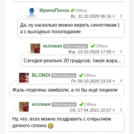
ИринаПенза
Offline
0
Вс, 11.10.2020 06:16
#
Да, ну насколько можно верить синоптикам )
а с выходных похолодание
юллиия
Мастерица
Offline
0
Втр, 13.10.2020 17:50
#
Сегодня реально 20 градусов, такая жара...
BLONDI
Мастерица
Offline
0
Пт, 09.10.2020 23:33
#
Жаль георгины замёрзли, а-то бы ещё поцвели
юллиия
Мастерица
Offline
0
Сб, 17.04.2021 22:57
#
Ну, что, всех можно поздравить с открытием
дачного сезона