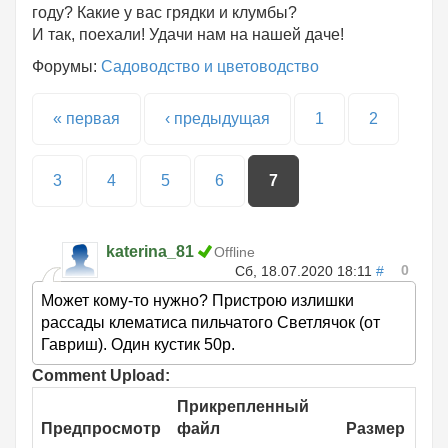
году? Какие у вас грядки и клумбы?
И так, поехали! Удачи нам на нашей даче!
Форумы:
Садоводство и цветоводство
Страницы
« первая
‹ предыдущая
1
2
3
4
5
6
7
katerina_81
Offline
0
Сб, 18.07.2020 18:11
#
Может кому-то нужно? Пристрою излишки
рассады клематиса пильчатого Светлячок (от
Гавриш). Один кустик 50р.
Comment Upload:
Прикрепленный
Предпросмотр
файл
Размер