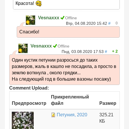
Красота!
Vesnaxxx
Offline
0
Втр, 04.08.2020 15:42
#
Спасибо!
Vesnaxxx
Offline
2
Пнд, 03.08.2020 17:53
#
Один кустик петунии разросься до таких
размеров, жаль в кашпо не посадила, а просто в
землю воткнула , около грядки...
На следующий год в большие вазоны посажу)
Comment Upload:
Прикрепленный
Предпросмотр
файл
Размер
Петуния, 2020
325.21
КБ