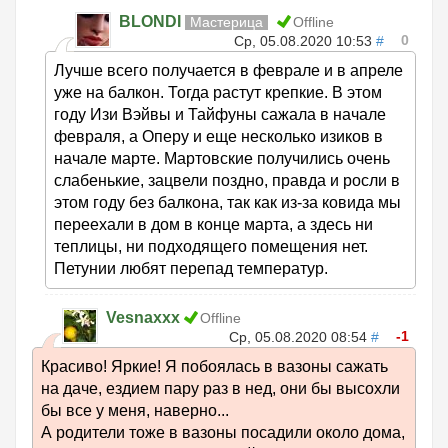
BLONDI
Мастерица
Offline
0
Ср, 05.08.2020 10:53
#
Лучше всего получается в феврале и в апреле
уже на балкон. Тогда растут крепкие. В этом
году Изи Вэйвы и Тайфуны сажала в начале
февраля, а Оперу и еще несколько изиков в
начале марте. Мартовские получились очень
слабенькие, зацвели поздно, правда и росли в
этом году без балкона, так как из-за ковида мы
переехали в дом в конце марта, а здесь ни
теплицы, ни подходящего помещения нет.
Петунии любят перепад температур.
Vesnaxxx
Offline
-1
Ср, 05.08.2020 08:54
#
Красиво! Яркие! Я побоялась в вазоны сажать
на даче, ездием пару раз в нед, они бы высохли
бы все у меня, наверно...
А родители тоже в вазоны посадили около дома,