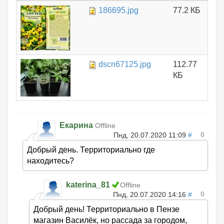
186695.jpg
77.2 КБ
dscn67125.jpg
112.77
КБ
Екарина
Offline
0
Пнд, 20.07.2020 11:09
#
Добрый день. Территориально где
находитесь?
katerina_81
Offline
0
Пнд, 20.07.2020 14:16
#
Добрый день! Территориально в Пензе
магазин Василёк, но рассада за городом,