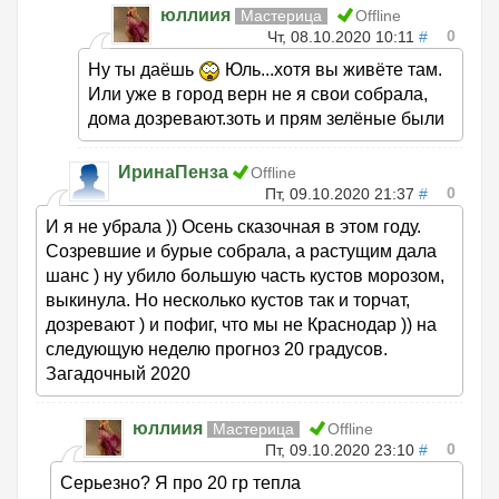
юллиия
Мастерица
Offline
0
Чт, 08.10.2020 10:11
#
Ну ты даёшь
Юль...хотя вы живёте там.
Или уже в город верн не я свои собрала,
дома дозревают.зоть и прям зелёные были
ИринаПенза
Offline
0
Пт, 09.10.2020 21:37
#
И я не убрала )) Осень сказочная в этом году.
Созревшие и бурые собрала, а растущим дала
шанс ) ну убило большую часть кустов морозом,
выкинула. Но несколько кустов так и торчат,
дозревают ) и пофиг, что мы не Краснодар )) на
следующую неделю прогноз 20 градусов.
Загадочный 2020
юллиия
Мастерица
Offline
0
Пт, 09.10.2020 23:10
#
Серьезно? Я про 20 гр тепла