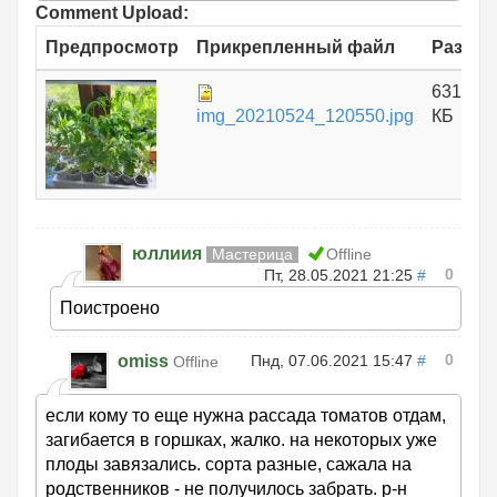
Comment Upload:
Предпросмотр
Прикрепленный файл
Размер
631.89
img_20210524_120550.jpg
КБ
юллиия
Мастерица
Offline
0
Пт, 28.05.2021 21:25
#
Поистроено
0
omiss
Пнд, 07.06.2021 15:47
#
Offline
если кому то еще нужна рассада томатов отдам,
загибается в горшках, жалко. на некоторых уже
плоды завязались. сорта разные, сажала на
родственников - не получилось забрать. р-н