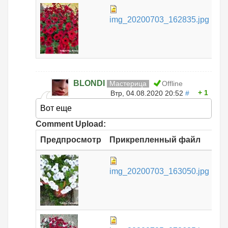
43
img_20200703_162835.jpg
КБ
BLONDI
Мастерица
Offline
1
Втр, 04.08.2020 20:52
#
Вот еще
Comment Upload:
Предпросмотр
Прикрепленный файл
Ра
43
img_20200703_163050.jpg
КБ
49