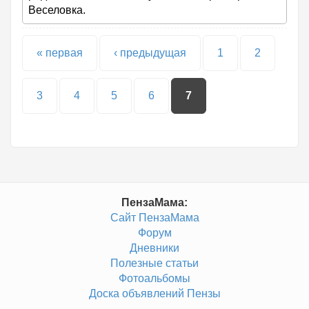
Веселовка.
Страницы
« первая
‹ предыдущая
1
2
3
4
5
6
7
ПензаМама:
Сайт ПензаМама
Форум
Дневники
Полезные статьи
Фотоальбомы
Доска объявлений Пензы