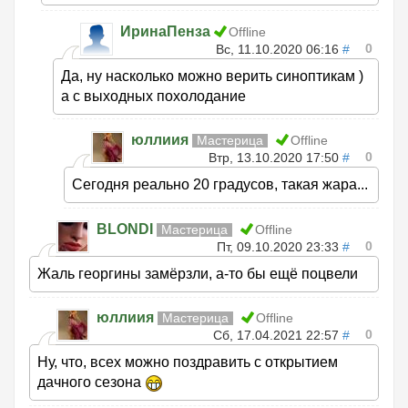
ИринаПенза
Offline
0
Вс, 11.10.2020 06:16
#
Да, ну насколько можно верить синоптикам )
а с выходных похолодание
юллиия
Мастерица
Offline
0
Втр, 13.10.2020 17:50
#
Сегодня реально 20 градусов, такая жара...
BLONDI
Мастерица
Offline
0
Пт, 09.10.2020 23:33
#
Жаль георгины замёрзли, а-то бы ещё поцвели
юллиия
Мастерица
Offline
0
Сб, 17.04.2021 22:57
#
Ну, что, всех можно поздравить с открытием
дачного сезона