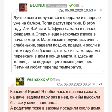
BLONDI
Мастерица
Offline
0
Ср, 05.08.2020 10:53
#
Лучше всего получается в феврале и в апреле
уже на балкон. Тогда растут крепкие. В этом
году Изи Вэйвы и Тайфуны сажала в начале
февраля, а Оперу и еще несколько изиков в
начале марте. Мартовские получились очень
слабенькие, зацвели поздно, правда и росли в
этом году без балкона, так как из-за ковида мы
переехали в дом в конце марта, а здесь ни
теплицы, ни подходящего помещения нет.
Петунии любят перепад температур.
Vesnaxxx
Offline
-1
Ср, 05.08.2020 08:54
#
Красиво! Яркие! Я побоялась в вазоны сажать
на даче, ездием пару раз в нед, они бы высохли
бы все у меня, наверно...
А родители тоже в вазоны посадили около дома,