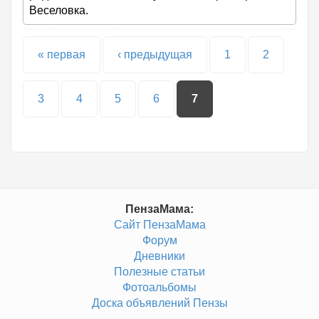
Веселовка.
Страницы
« первая
‹ предыдущая
1
2
3
4
5
6
7
ПензаМама:
Сайт ПензаМама
Форум
Дневники
Полезные статьи
Фотоальбомы
Доска объявлений Пензы