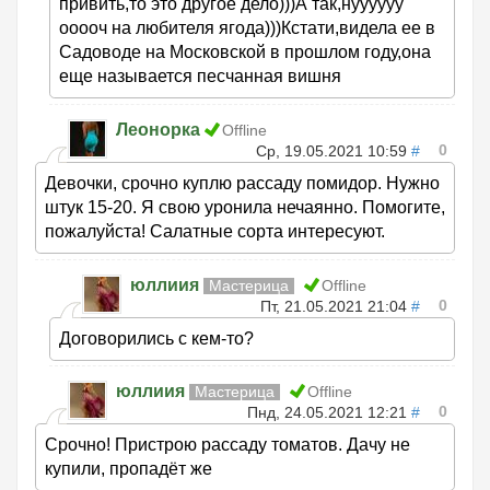
привить,то это другое дело)))А так,нуууууу
ооооч на любителя ягода)))Кстати,видела ее в
Садоводе на Московской в прошлом году,она
еще называется песчанная вишня
Леонорка
Offline
0
Ср, 19.05.2021 10:59
#
Девочки, срочно куплю рассаду помидор. Нужно
штук 15-20. Я свою уронила нечаянно. Помогите,
пожалуйста! Салатные сорта интересуют.
юллиия
Мастерица
Offline
0
Пт, 21.05.2021 21:04
#
Договорились с кем-то?
юллиия
Мастерица
Offline
0
Пнд, 24.05.2021 12:21
#
Срочно! Пристрою рассаду томатов. Дачу не
купили, пропадёт же