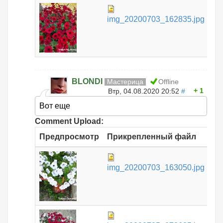
43
img_20200703_162835.jpg
КБ
BLONDI
Мастерица
Offline
1
Втр, 04.08.2020 20:52
#
Вот еще
Comment Upload:
Предпросмотр
Прикрепленный файл
Ра
43
img_20200703_163050.jpg
КБ
49