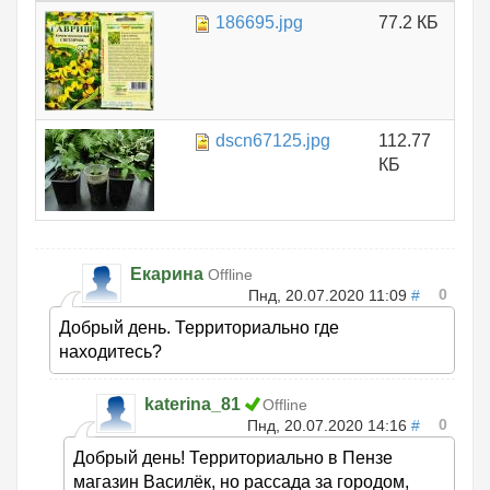
186695.jpg
77.2 КБ
dscn67125.jpg
112.77
КБ
Екарина
Offline
0
Пнд, 20.07.2020 11:09
#
Добрый день. Территориально где
находитесь?
katerina_81
Offline
0
Пнд, 20.07.2020 14:16
#
Добрый день! Территориально в Пензе
магазин Василёк, но рассада за городом,