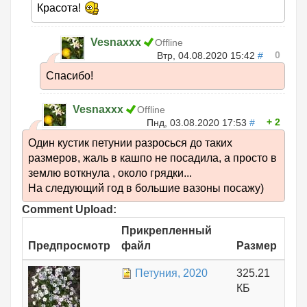
Красота!
Vesnaxxx
Offline
0
Втр, 04.08.2020 15:42
#
Спасибо!
Vesnaxxx
Offline
2
Пнд, 03.08.2020 17:53
#
Один кустик петунии разросься до таких
размеров, жаль в кашпо не посадила, а просто в
землю воткнула , около грядки...
На следующий год в большие вазоны посажу)
Comment Upload:
Прикрепленный
Предпросмотр
файл
Размер
Петуния, 2020
325.21
КБ