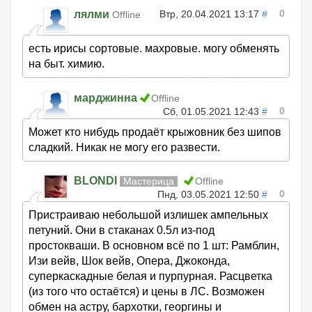
0
лялми
Втр, 20.04.2021 13:17
#
Offline
есть ирисы сортовые. махровые. могу обменять
на быт. химию.
марджинна
Offline
0
Сб, 01.05.2021 12:43
#
Может кто нибудь продаёт крыжовник без шипов
сладкий. Никак не могу его развести.
BLONDI
Мастерица
Offline
0
Пнд, 03.05.2021 12:50
#
Пристраиваю небольшой излишек ампельных
петуний. Они в стаканах 0.5л из-под
простокваши. В основном всё по 1 шт: Рамблин,
Изи вейв, Шок вейв, Опера, Джоконда,
суперкаскадные белая и пурпурная. Расцветка
(из того что остаётся) и цены в ЛС. Возможен
обмен на астру, бархотки, георгины и