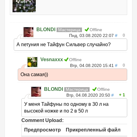
BLONDI
Мастерица
Offline
0
Пнд, 03.08.2020 22:07
#
А петуния не Тайфун Сильвер случайно?
Vesnaxxx
Offline
0
Втр, 04.08.2020 15:41
#
Она самая))
BLONDI
Мастерица
Offline
1
Втр, 04.08.2020 20:50
#
У меня Тайфуны по одному в 30 л на
высокой ножке и по 2 в 50 л
Comment Upload:
Предпросмотр
Прикрепленный файл
Ра