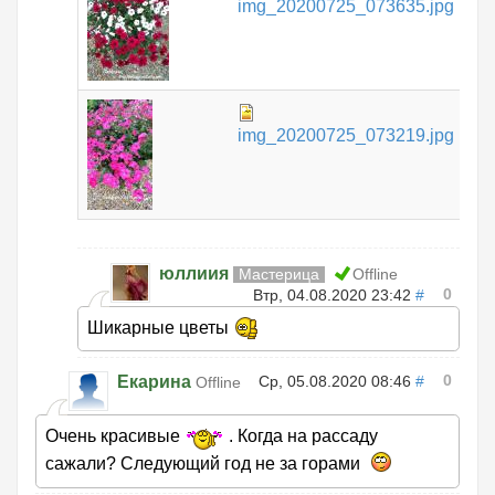
img_20200725_073635.jpg
КБ
67
img_20200725_073219.jpg
КБ
юллиия
Мастерица
Offline
0
Втр, 04.08.2020 23:42
#
Шикарные цветы
0
Екарина
Ср, 05.08.2020 08:46
#
Offline
Очень красивые
. Когда на рассаду
сажали? Следующий год не за горами