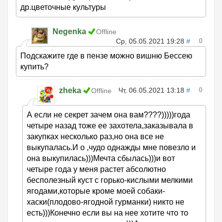
др.цветочные культуры
Negenka
Offline
0
Ср, 05.05.2021 19:28
#
Подскажите где в пензе можно вишню Бессею
купить?
0
zheka
Чт, 06.05.2021 13:18
#
Offline
А если не секрет зачем она вам????)))))года
четыре назад тоже ее захотела,заказывала в
закупках несколько раз,но она все не
выкупалась.И о ,чудо однажды мне повезло и
она выкупилась)))Мечта сбылась)))и вот
четыре года у меня растет абсолютно
бесполезный куст с горько-кислыми мелкими
ягодами,которые кроме моей собаки-
хаски(плодово-ягодной гурманки) никто не
есть)))Конечно если вы на нее хотите что то