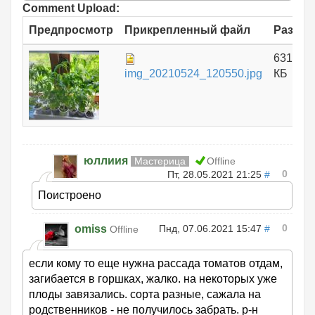
Comment Upload:
Предпросмотр
Прикрепленный файл
Размер
631.89
img_20210524_120550.jpg
КБ
юллиия
Мастерица
Offline
0
Пт, 28.05.2021 21:25
#
Поистроено
0
omiss
Пнд, 07.06.2021 15:47
#
Offline
если кому то еще нужна рассада томатов отдам,
загибается в горшках, жалко. на некоторых уже
плоды завязались. сорта разные, сажала на
родственников - не получилось забрать. р-н