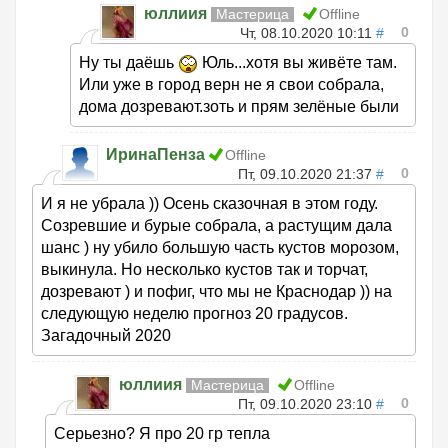
юллиия
Мастерица
Offline
0
Чт, 08.10.2020 10:11
#
Ну ты даёшь
Юль...хотя вы живёте там.
Или уже в город верн не я свои собрала,
дома дозревают.зоть и прям зелёные были
ИринаПенза
Offline
0
Пт, 09.10.2020 21:37
#
И я не убрала )) Осень сказочная в этом году.
Созревшие и бурые собрала, а растущим дала
шанс ) ну убило большую часть кустов морозом,
выкинула. Но несколько кустов так и торчат,
дозревают ) и пофиг, что мы не Краснодар )) на
следующую неделю прогноз 20 градусов.
Загадочный 2020
юллиия
Мастерица
Offline
0
Пт, 09.10.2020 23:10
#
Серьезно? Я про 20 гр тепла