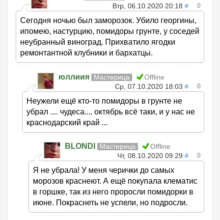
0
Втр, 06.10.2020 20:18
#
Сегодня ночью был заморозок. Убило георгины,
ипомею, настурцию, помидоры грунте, у соседей
неубранный виноград. Прихватило ягодки
ремонтантной клубники и бархатцы.
юллиия
Мастерица
Offline
0
Ср, 07.10.2020 18:03
#
Неужели ещё кто-то помидоры в грунте не
убрал .... чудеса.... октябрь всё таки, и у нас не
краснодарский край ...
BLONDI
Мастерица
Offline
0
Чт, 08.10.2020 09:29
#
Я не убрала! У меня черички до самых
морозов краснеют. А ещё покупала клематис
в горшке, так из него проросли помидорки в
июне. Покраснеть не успели, но подросли.