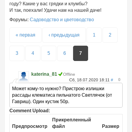
году? Какие у вас грядки и клумбы?
И так, поехали! Удачи нам на нашей даче!
Форумы:
Садоводство и цветоводство
Страницы
« первая
‹ предыдущая
1
2
3
4
5
6
7
katerina_81
Offline
0
Сб, 18.07.2020 18:11
#
Может кому-то нужно? Пристрою излишки
рассады клематиса пильчатого Светлячок (от
Гавриш). Один кустик 50р.
Comment Upload:
Прикрепленный
Предпросмотр
файл
Размер