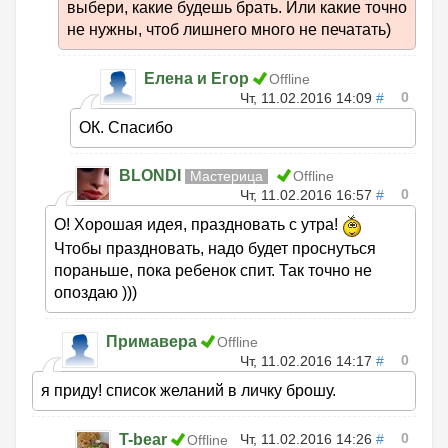
выбери, какие будешь брать. Или какие точно
не нужны, чтоб лишнего много не печатать)
Елена и Егор
Offline
0
Чт, 11.02.2016 14:09
#
ОК. Спасибо
BLONDI
Мастерица
Offline
0
Чт, 11.02.2016 16:57
#
О! Хорошая идея, праздновать с утра!
Чтобы праздновать, надо будет проснуться
пораньше, пока ребенок спит. Так точно не
опоздаю )))
Примавера
Offline
0
Чт, 11.02.2016 14:17
#
я приду! список желаний в личку брошу.
0
T-bear
Чт, 11.02.2016 14:26
#
Offline