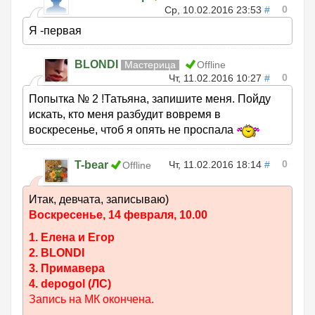
0
Ср, 10.02.2016 23:53
#
Я -первая
BLONDI
Мастерица
Offline
0
Чт, 11.02.2016 10:27
#
Попытка № 2 !Татьяна, запишите меня. Пойду
искать, кто меня разбудит вовремя в
воскресенье, чтоб я опять не проспала
0
T-bear
Чт, 11.02.2016 18:14
#
Offline
Итак, девчата, записываю)
Воскресенье, 14 февраля, 10.00
1. Елена и Егор
2. BLONDI
3. Примавера
4. depogol (ЛС)
Запись на МК окончена.