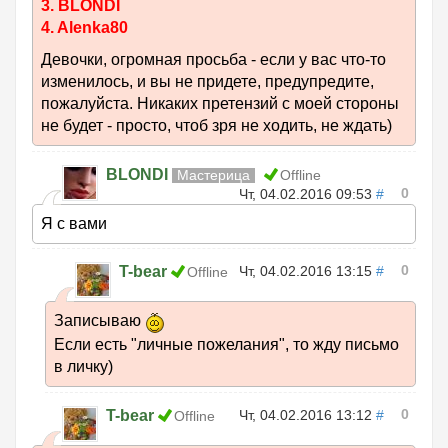
3. BLONDI
4. Alenka80
Девочки, огромная просьба - если у вас что-то
изменилось, и вы не придете, предупредите,
пожалуйста. Никаких претензий с моей стороны
не будет - просто, чтоб зря не ходить, не ждать)
BLONDI
Мастерица
Offline
0
Чт, 04.02.2016 09:53
#
Я с вами
0
T-bear
Чт, 04.02.2016 13:15
#
Offline
Записываю
Если есть "личные пожелания", то жду письмо
в личку)
0
T-bear
Чт, 04.02.2016 13:12
#
Offline