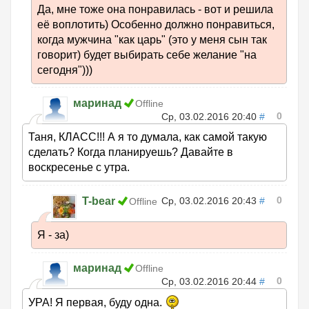
Да, мне тоже она понравилась - вот и решила
её воплотить) Особенно должно понравиться,
когда мужчина "как царь" (это у меня сын так
говорит) будет выбирать себе желание "на
сегодня")))
маринад
Offline
0
Ср, 03.02.2016 20:40
#
Таня, КЛАСС!!! А я то думала, как самой такую
сделать? Когда планируешь? Давайте в
воскресенье с утра.
0
T-bear
Ср, 03.02.2016 20:43
#
Offline
Я - за)
маринад
Offline
0
Ср, 03.02.2016 20:44
#
УРА! Я первая, буду одна.