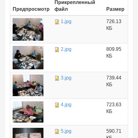
Прикрепленный
Предпросмотр
файл
Размер
1.jpg
726.13
КБ
2.jpg
809.95
КБ
3.jpg
739.44
КБ
4.jpg
723.63
КБ
5.jpg
590.71
КБ