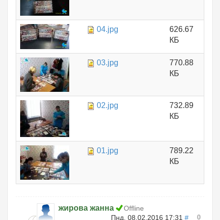
04.jpg
626.67
КБ
03.jpg
770.88
КБ
02.jpg
732.89
КБ
01.jpg
789.22
КБ
жирова жанна
Offline
0
Пнд, 08.02.2016 17:31
#