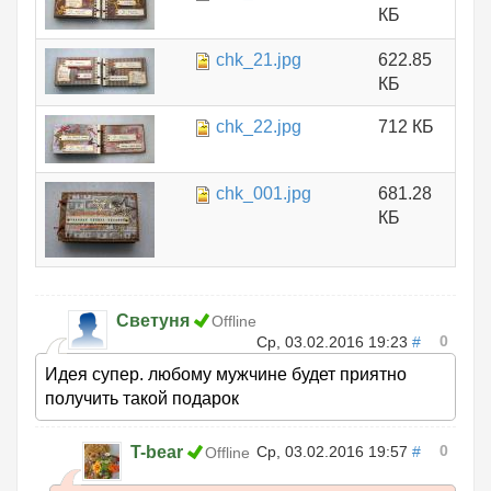
КБ
chk_21.jpg
622.85
КБ
chk_22.jpg
712 КБ
chk_001.jpg
681.28
КБ
Светуня
Offline
0
Ср, 03.02.2016 19:23
#
Идея супер. любому мужчине будет приятно
получить такой подарок
0
T-bear
Ср, 03.02.2016 19:57
#
Offline