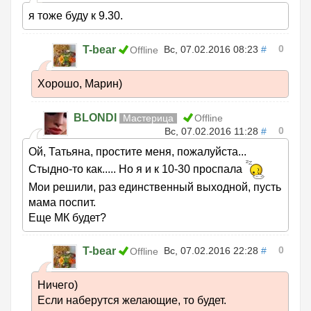
я тоже буду к 9.30.
0
T-bear
Вс, 07.02.2016 08:23
#
Offline
Хорошо, Марин)
BLONDI
Мастерица
Offline
0
Вс, 07.02.2016 11:28
#
Ой, Татьяна, простите меня, пожалуйста...
Стыдно-то как..... Но я и к 10-30 проспала
Мои решили, раз единственный выходной, пусть
мама поспит.
Еще МК будет?
0
T-bear
Вс, 07.02.2016 22:28
#
Offline
Ничего)
Если наберутся желающие, то будет.