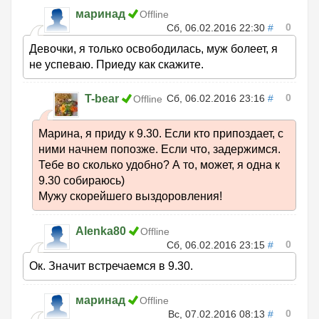
маринад
Offline
0
Сб, 06.02.2016 22:30
#
Девочки, я только освободилась, муж болеет, я
не успеваю. Приеду как скажите.
0
T-bear
Сб, 06.02.2016 23:16
#
Offline
Марина, я приду к 9.30. Если кто припоздает, с
ними начнем попозже. Если что, задержимся.
Тебе во сколько удобно? А то, может, я одна к
9.30 собираюсь)
Мужу скорейшего выздоровления!
Alenka80
Offline
0
Сб, 06.02.2016 23:15
#
Ок. Значит встречаемся в 9.30.
маринад
Offline
0
Вс, 07.02.2016 08:13
#