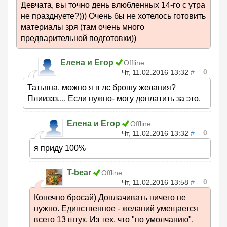
Девчата, вы точно день влюбленных 14-го с утра
не празднуете?))) Очень бы не хотелось готовить
материалы зря (там очень много
предварительной подготовки))
Елена и Егор
Offline
0
Чт, 11.02.2016 13:32
#
Татьяна, можно я в лс брошу желания?
Плииззз.... Если нужно- могу доплатить за это.
Елена и Егор
Offline
0
Чт, 11.02.2016 13:32
#
я приду 100%
T-bear
Offline
0
Чт, 11.02.2016 13:58
#
Конечно бросай) Доплачивать ничего не
нужно. Единственное - желаний умещается
всего 13 штук. Из тех, что "по умолчанию",