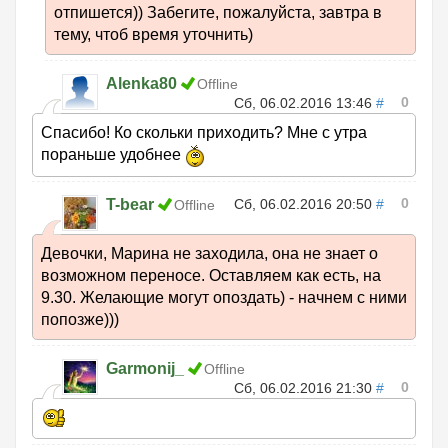
отпишется)) Забегите, пожалуйста, завтра в
тему, чтоб время уточнить)
Alenka80
Offline
0
Сб, 06.02.2016 13:46
#
Спасибо! Ко скольки приходить? Мне с утра
пораньше удобнее
0
T-bear
Сб, 06.02.2016 20:50
#
Offline
Девочки, Марина не заходила, она не знает о
возможном переносе. Оставляем как есть, на
9.30. Желающие могут опоздать) - начнем с ними
попозже)))
Garmonij_
Offline
0
Сб, 06.02.2016 21:30
#