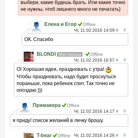
выбери, какие будешь брать. Или какие точно
не нужны, чтоб лишнего много не печатать)
Елена и Егор
Offline
0
Чт, 11.02.2016 14:09
#
ОК. Спасибо
BLONDI
Мастерица
Offline
0
Чт, 11.02.2016 16:57
#
О! Хорошая идея, праздновать с утра!
Чтобы праздновать, надо будет проснуться
пораньше, пока ребенок спит. Так точно не
опоздаю )))
Примавера
Offline
0
Чт, 11.02.2016 14:17
#
я приду! список желаний в личку брошу.
0
T-bear
Чт, 11.02.2016 14:26
#
Offline