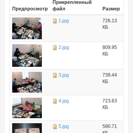
Прикрепленный
Предпросмотр
файл
Размер
1.jpg
726.13
КБ
2.jpg
809.95
КБ
3.jpg
739.44
КБ
4.jpg
723.63
КБ
5.jpg
590.71
КБ