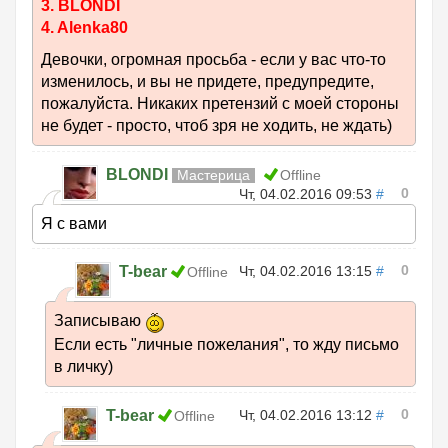
3. BLONDI
4. Alenka80
Девочки, огромная просьба - если у вас что-то
изменилось, и вы не придете, предупредите,
пожалуйста. Никаких претензий с моей стороны
не будет - просто, чтоб зря не ходить, не ждать)
BLONDI
Мастерица
Offline
0
Чт, 04.02.2016 09:53
#
Я с вами
0
T-bear
Чт, 04.02.2016 13:15
#
Offline
Записываю
Если есть "личные пожелания", то жду письмо
в личку)
0
T-bear
Чт, 04.02.2016 13:12
#
Offline