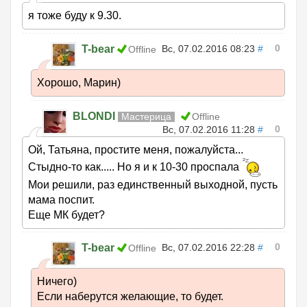
я тоже буду к 9.30.
0
T-bear
Вс, 07.02.2016 08:23
#
Offline
Хорошо, Марин)
BLONDI
Мастерица
Offline
0
Вс, 07.02.2016 11:28
#
Ой, Татьяна, простите меня, пожалуйста...
Стыдно-то как..... Но я и к 10-30 проспала
Мои решили, раз единственный выходной, пусть
мама поспит.
Еще МК будет?
0
T-bear
Вс, 07.02.2016 22:28
#
Offline
Ничего)
Если наберутся желающие, то будет.