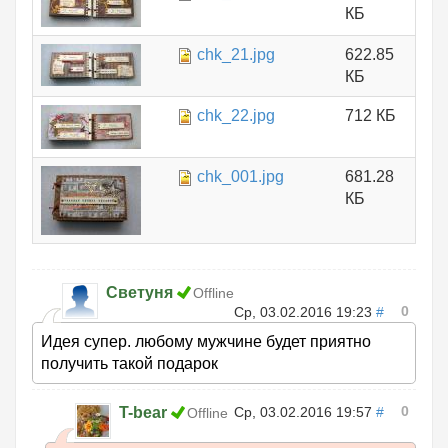
КБ
chk_21.jpg
622.85
КБ
chk_22.jpg
712 КБ
chk_001.jpg
681.28
КБ
Светуня
Offline
0
Ср, 03.02.2016 19:23
#
Идея супер. любому мужчине будет приятно
получить такой подарок
0
T-bear
Ср, 03.02.2016 19:57
#
Offline