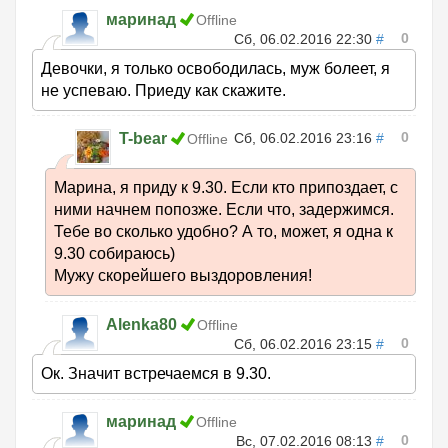
маринад
Offline
0
Сб, 06.02.2016 22:30
#
Девочки, я только освободилась, муж болеет, я
не успеваю. Приеду как скажите.
0
T-bear
Сб, 06.02.2016 23:16
#
Offline
Марина, я приду к 9.30. Если кто припоздает, с
ними начнем попозже. Если что, задержимся.
Тебе во сколько удобно? А то, может, я одна к
9.30 собираюсь)
Мужу скорейшего выздоровления!
Alenka80
Offline
0
Сб, 06.02.2016 23:15
#
Ок. Значит встречаемся в 9.30.
маринад
Offline
0
Вс, 07.02.2016 08:13
#