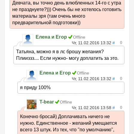
Девчата, вы точно день влюбленных 14-го с утра
не празднуете?))) Очень бы не хотелось готовить
материалы зря (там очень много
предварительной подготовки))
Елена и Егор
Offline
0
Чт, 11.02.2016 13:32
#
Татьяна, можно я в лс брошу желания?
Плииззз.... Если нужно- могу доплатить за это.
Елена и Егор
Offline
0
Чт, 11.02.2016 13:32
#
я приду 100%
T-bear
Offline
0
Чт, 11.02.2016 13:58
#
Конечно бросай) Доплачивать ничего не
нужно. Единственное - желаний умещается
всего 13 штук. Из тех, что "по умолчанию",