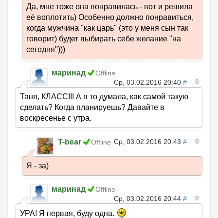
Да, мне тоже она понравилась - вот и решила
её воплотить) Особенно должно понравиться,
когда мужчина "как царь" (это у меня сын так
говорит) будет выбирать себе желание "на
сегодня")))
маринад
Offline
0
Ср, 03.02.2016 20:40
#
Таня, КЛАСС!!! А я то думала, как самой такую
сделать? Когда планируешь? Давайте в
воскресенье с утра.
0
T-bear
Ср, 03.02.2016 20:43
#
Offline
Я - за)
маринад
Offline
0
Ср, 03.02.2016 20:44
#
УРА! Я первая, буду одна.