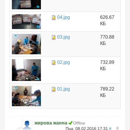
04.jpg
626.67
КБ
03.jpg
770.88
КБ
02.jpg
732.89
КБ
01.jpg
789.22
КБ
жирова жанна
Offline
0
Пнд, 08.02.2016 17:31
#