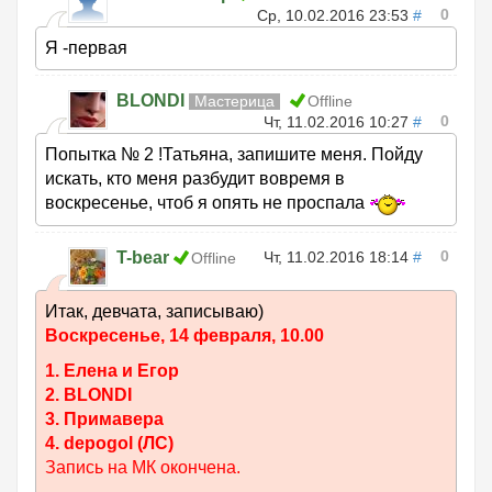
0
Ср, 10.02.2016 23:53
#
Я -первая
BLONDI
Мастерица
Offline
0
Чт, 11.02.2016 10:27
#
Попытка № 2 !Татьяна, запишите меня. Пойду
искать, кто меня разбудит вовремя в
воскресенье, чтоб я опять не проспала
0
T-bear
Чт, 11.02.2016 18:14
#
Offline
Итак, девчата, записываю)
Воскресенье, 14 февраля, 10.00
1. Елена и Егор
2. BLONDI
3. Примавера
4. depogol (ЛС)
Запись на МК окончена.