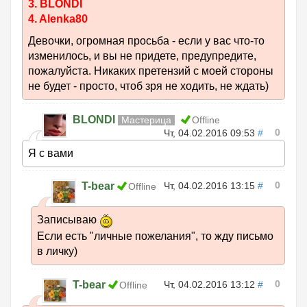
3. BLONDI
4. Alenka80
Девочки, огромная просьба - если у вас что-то
изменилось, и вы не придете, предупредите,
пожалуйста. Никаких претензий с моей стороны
не будет - просто, чтоб зря не ходить, не ждать)
BLONDI
Мастерица
Offline
0
Чт, 04.02.2016 09:53
#
Я с вами
0
T-bear
Чт, 04.02.2016 13:15
#
Offline
Записываю
Если есть "личные пожелания", то жду письмо
в личку)
0
T-bear
Чт, 04.02.2016 13:12
#
Offline