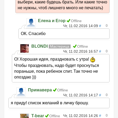
выбери, какие будешь брать. Или какие точно
не нужны, чтоб лишнего много не печатать)
Елена и Егор
Offline
0
Чт, 11.02.2016 14:09
#
ОК. Спасибо
BLONDI
Мастерица
Offline
0
Чт, 11.02.2016 16:57
#
О! Хорошая идея, праздновать с утра!
Чтобы праздновать, надо будет проснуться
пораньше, пока ребенок спит. Так точно не
опоздаю )))
Примавера
Offline
0
Чт, 11.02.2016 14:17
#
я приду! список желаний в личку брошу.
0
T-bear
Чт, 11.02.2016 14:26
#
Offline