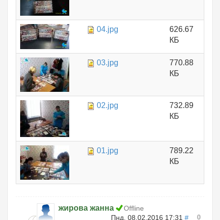
04.jpg
626.67
КБ
03.jpg
770.88
КБ
02.jpg
732.89
КБ
01.jpg
789.22
КБ
жирова жанна
Offline
0
Пнд, 08.02.2016 17:31
#