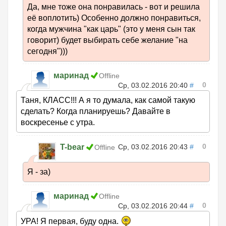
Да, мне тоже она понравилась - вот и решила
её воплотить) Особенно должно понравиться,
когда мужчина "как царь" (это у меня сын так
говорит) будет выбирать себе желание "на
сегодня")))
маринад
Offline
0
Ср, 03.02.2016 20:40
#
Таня, КЛАСС!!! А я то думала, как самой такую
сделать? Когда планируешь? Давайте в
воскресенье с утра.
0
T-bear
Ср, 03.02.2016 20:43
#
Offline
Я - за)
маринад
Offline
0
Ср, 03.02.2016 20:44
#
УРА! Я первая, буду одна.