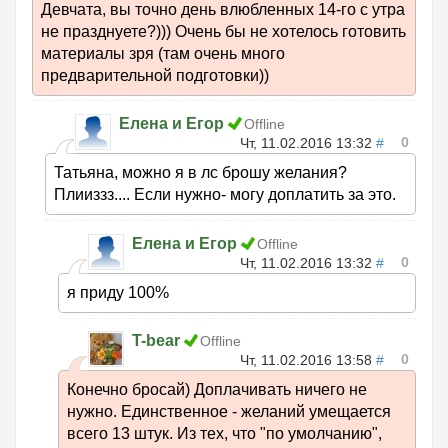
Девчата, вы точно день влюбленных 14-го с утра
не празднуете?))) Очень бы не хотелось готовить
материалы зря (там очень много
предварительной подготовки))
Елена и Егор
Offline
0
Чт, 11.02.2016 13:32
#
Татьяна, можно я в лс брошу желания?
Плииззз.... Если нужно- могу доплатить за это.
Елена и Егор
Offline
0
Чт, 11.02.2016 13:32
#
я приду 100%
T-bear
Offline
0
Чт, 11.02.2016 13:58
#
Конечно бросай) Доплачивать ничего не
нужно. Единственное - желаний умещается
всего 13 штук. Из тех, что "по умолчанию",