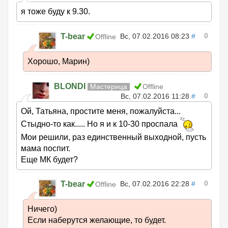
я тоже буду к 9.30.
0
T-bear
Вс, 07.02.2016 08:23
#
Offline
Хорошо, Марин)
BLONDI
Мастерица
Offline
0
Вс, 07.02.2016 11:28
#
Ой, Татьяна, простите меня, пожалуйста...
Стыдно-то как..... Но я и к 10-30 проспала
Мои решили, раз единственный выходной, пусть
мама поспит.
Еще МК будет?
0
T-bear
Вс, 07.02.2016 22:28
#
Offline
Ничего)
Если наберутся желающие, то будет.