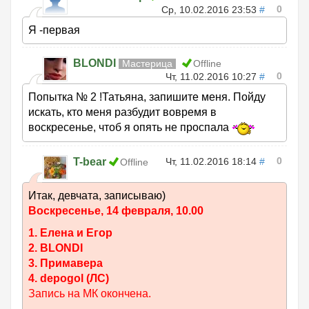
0
Ср, 10.02.2016 23:53
#
Я -первая
BLONDI
Мастерица
Offline
0
Чт, 11.02.2016 10:27
#
Попытка № 2 !Татьяна, запишите меня. Пойду
искать, кто меня разбудит вовремя в
воскресенье, чтоб я опять не проспала
0
T-bear
Чт, 11.02.2016 18:14
#
Offline
Итак, девчата, записываю)
Воскресенье, 14 февраля, 10.00
1. Елена и Егор
2. BLONDI
3. Примавера
4. depogol (ЛС)
Запись на МК окончена.