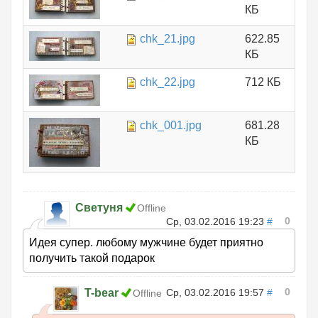
КБ
chk_21.jpg
622.85
КБ
chk_22.jpg
712 КБ
chk_001.jpg
681.28
КБ
Светуня
Offline
0
Ср, 03.02.2016 19:23
#
Идея супер. любому мужчине будет приятно
получить такой подарок
0
T-bear
Ср, 03.02.2016 19:57
#
Offline