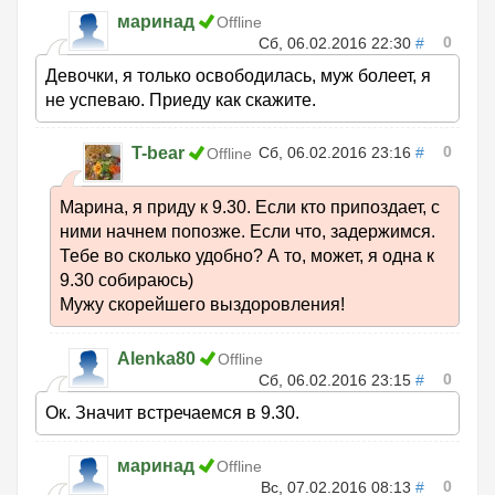
маринад
Offline
0
Сб, 06.02.2016 22:30
#
Девочки, я только освободилась, муж болеет, я
не успеваю. Приеду как скажите.
0
T-bear
Сб, 06.02.2016 23:16
#
Offline
Марина, я приду к 9.30. Если кто припоздает, с
ними начнем попозже. Если что, задержимся.
Тебе во сколько удобно? А то, может, я одна к
9.30 собираюсь)
Мужу скорейшего выздоровления!
Alenka80
Offline
0
Сб, 06.02.2016 23:15
#
Ок. Значит встречаемся в 9.30.
маринад
Offline
0
Вс, 07.02.2016 08:13
#