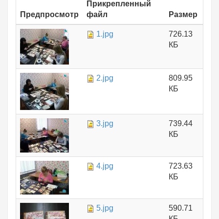
Прикрепленный
Предпросмотр
файл
Размер
1.jpg
726.13
КБ
2.jpg
809.95
КБ
3.jpg
739.44
КБ
4.jpg
723.63
КБ
5.jpg
590.71
КБ