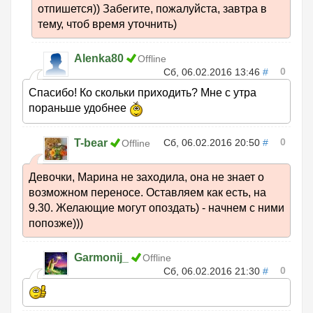
отпишется)) Забегите, пожалуйста, завтра в
тему, чтоб время уточнить)
Alenka80
Offline
0
Сб, 06.02.2016 13:46
#
Спасибо! Ко скольки приходить? Мне с утра
пораньше удобнее
0
T-bear
Сб, 06.02.2016 20:50
#
Offline
Девочки, Марина не заходила, она не знает о
возможном переносе. Оставляем как есть, на
9.30. Желающие могут опоздать) - начнем с ними
попозже)))
Garmonij_
Offline
0
Сб, 06.02.2016 21:30
#