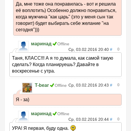
Да, мне тоже она понравилась - вот и решила
её воплотить) Особенно должно понравиться,
когда мужчина "как царь" (это у меня сын так
говорит) будет выбирать себе желание "на
сегодня")))
маринад
Offline
0
Ср, 03.02.2016 20:40
#
Таня, КЛАСС!!! А я то думала, как самой такую
сделать? Когда планируешь? Давайте в
воскресенье с утра.
0
T-bear
Ср, 03.02.2016 20:43
#
Offline
Я - за)
маринад
Offline
0
Ср, 03.02.2016 20:44
#
УРА! Я первая, буду одна.