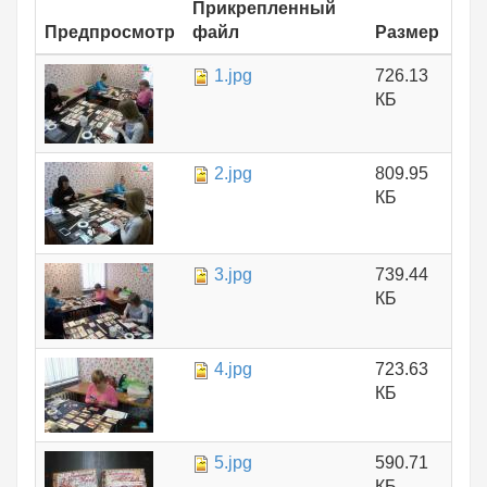
Прикрепленный
Предпросмотр
файл
Размер
1.jpg
726.13
КБ
2.jpg
809.95
КБ
3.jpg
739.44
КБ
4.jpg
723.63
КБ
5.jpg
590.71
КБ