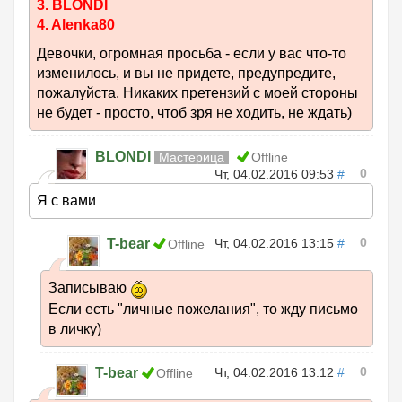
3. BLONDI
4. Alenka80
Девочки, огромная просьба - если у вас что-то
изменилось, и вы не придете, предупредите,
пожалуйста. Никаких претензий с моей стороны
не будет - просто, чтоб зря не ходить, не ждать)
BLONDI
Мастерица
Offline
0
Чт, 04.02.2016 09:53
#
Я с вами
0
T-bear
Чт, 04.02.2016 13:15
#
Offline
Записываю
Если есть "личные пожелания", то жду письмо
в личку)
0
T-bear
Чт, 04.02.2016 13:12
#
Offline