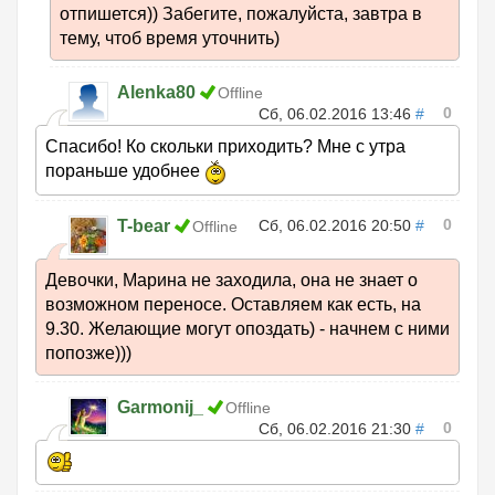
отпишется)) Забегите, пожалуйста, завтра в
тему, чтоб время уточнить)
Alenka80
Offline
0
Сб, 06.02.2016 13:46
#
Спасибо! Ко скольки приходить? Мне с утра
пораньше удобнее
0
T-bear
Сб, 06.02.2016 20:50
#
Offline
Девочки, Марина не заходила, она не знает о
возможном переносе. Оставляем как есть, на
9.30. Желающие могут опоздать) - начнем с ними
попозже)))
Garmonij_
Offline
0
Сб, 06.02.2016 21:30
#