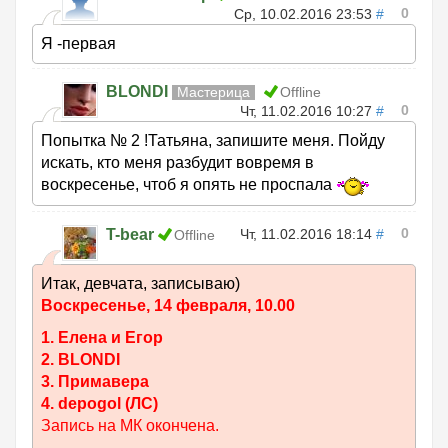
0
Ср, 10.02.2016 23:53
#
Я -первая
BLONDI
Мастерица
Offline
0
Чт, 11.02.2016 10:27
#
Попытка № 2 !Татьяна, запишите меня. Пойду
искать, кто меня разбудит вовремя в
воскресенье, чтоб я опять не проспала
0
T-bear
Чт, 11.02.2016 18:14
#
Offline
Итак, девчата, записываю)
Воскресенье, 14 февраля, 10.00
1. Елена и Егор
2. BLONDI
3. Примавера
4. depogol (ЛС)
Запись на МК окончена.