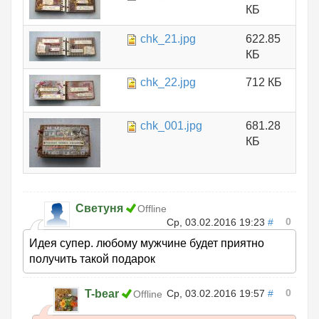
КБ
chk_21.jpg
622.85
КБ
chk_22.jpg
712 КБ
chk_001.jpg
681.28
КБ
Светуня
Offline
0
Ср, 03.02.2016 19:23
#
Идея супер. любому мужчине будет приятно
получить такой подарок
0
T-bear
Ср, 03.02.2016 19:57
#
Offline