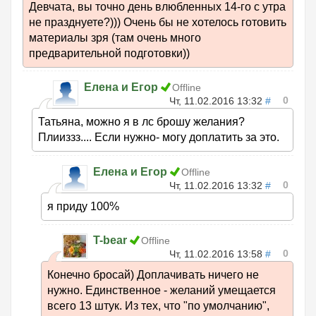
Девчата, вы точно день влюбленных 14-го с утра
не празднуете?))) Очень бы не хотелось готовить
материалы зря (там очень много
предварительной подготовки))
Елена и Егор
Offline
0
Чт, 11.02.2016 13:32
#
Татьяна, можно я в лс брошу желания?
Плииззз.... Если нужно- могу доплатить за это.
Елена и Егор
Offline
0
Чт, 11.02.2016 13:32
#
я приду 100%
T-bear
Offline
0
Чт, 11.02.2016 13:58
#
Конечно бросай) Доплачивать ничего не
нужно. Единственное - желаний умещается
всего 13 штук. Из тех, что "по умолчанию",