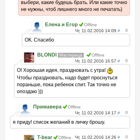
выбери, какие будешь брать. Или какие точно
не нужны, чтоб лишнего много не печатать)
Елена и Егор
Offline
0
Чт, 11.02.2016 14:09
#
ОК. Спасибо
BLONDI
Мастерица
Offline
0
Чт, 11.02.2016 16:57
#
О! Хорошая идея, праздновать с утра!
Чтобы праздновать, надо будет проснуться
пораньше, пока ребенок спит. Так точно не
опоздаю )))
Примавера
Offline
0
Чт, 11.02.2016 14:17
#
я приду! список желаний в личку брошу.
0
T-bear
Чт, 11.02.2016 14:26
#
Offline