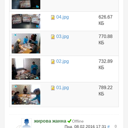
04.jpg
626.67
КБ
03.jpg
770.88
КБ
02.jpg
732.89
КБ
01.jpg
789.22
КБ
жирова жанна
Offline
0
Пнд, 08.02.2016 17:31
#