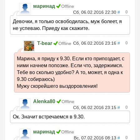
маринад
Offline
0
Сб, 06.02.2016 22:30
#
Девочки, я только освободилась, муж болеет, я
не успеваю. Приеду как скажите.
0
T-bear
Сб, 06.02.2016 23:16
#
Offline
Марина, я приду к 9.30. Если кто припоздает, с
ними начнем попозже. Если что, задержимся.
Тебе во сколько удобно? А то, может, я одна к
9.30 собираюсь)
Мужу скорейшего выздоровления!
Alenka80
Offline
0
Сб, 06.02.2016 23:15
#
Ок. Значит встречаемся в 9.30.
маринад
Offline
0
Вс, 07.02.2016 08:13
#