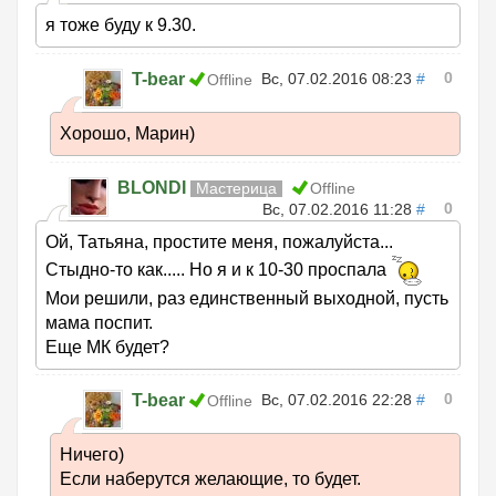
я тоже буду к 9.30.
0
T-bear
Вс, 07.02.2016 08:23
#
Offline
Хорошо, Марин)
BLONDI
Мастерица
Offline
0
Вс, 07.02.2016 11:28
#
Ой, Татьяна, простите меня, пожалуйста...
Стыдно-то как..... Но я и к 10-30 проспала
Мои решили, раз единственный выходной, пусть
мама поспит.
Еще МК будет?
0
T-bear
Вс, 07.02.2016 22:28
#
Offline
Ничего)
Если наберутся желающие, то будет.