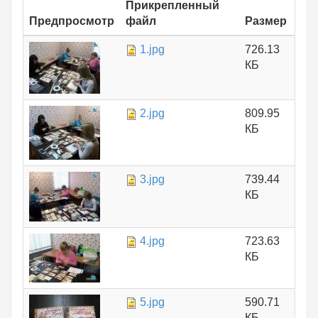
Прикрепленный
Предпросмотр
файл
Размер
1.jpg
726.13
КБ
2.jpg
809.95
КБ
3.jpg
739.44
КБ
4.jpg
723.63
КБ
5.jpg
590.71
КБ