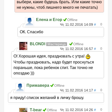
выбери, какие будешь брать. Или какие точно
не нужны, чтоб лишнего много не печатать)
Елена и Егор
Offline
0
Чт, 11.02.2016 14:09
#
ОК. Спасибо
BLONDI
Мастерица
Offline
0
Чт, 11.02.2016 16:57
#
О! Хорошая идея, праздновать с утра!
Чтобы праздновать, надо будет проснуться
пораньше, пока ребенок спит. Так точно не
опоздаю )))
Примавера
Offline
0
Чт, 11.02.2016 14:17
#
я приду! список желаний в личку брошу.
0
T-bear
Чт, 11.02.2016 14:26
#
Offline