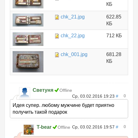
КБ
chk_21.jpg
622.85
КБ
chk_22.jpg
712 КБ
chk_001.jpg
681.28
КБ
Светуня
Offline
0
Ср, 03.02.2016 19:23
#
Идея супер. любому мужчине будет приятно
получить такой подарок
0
T-bear
Ср, 03.02.2016 19:57
#
Offline