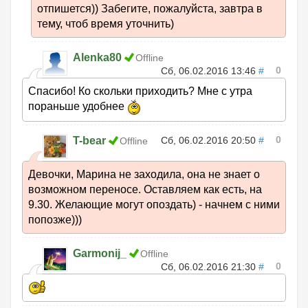
отпишется)) Забегите, пожалуйста, завтра в
тему, чтоб время уточнить)
Alenka80
Offline
0
Сб, 06.02.2016 13:46
#
Спасибо! Ко скольки приходить? Мне с утра
пораньше удобнее
0
T-bear
Сб, 06.02.2016 20:50
#
Offline
Девочки, Марина не заходила, она не знает о
возможном переносе. Оставляем как есть, на
9.30. Желающие могут опоздать) - начнем с ними
попозже)))
Garmonij_
Offline
0
Сб, 06.02.2016 21:30
#