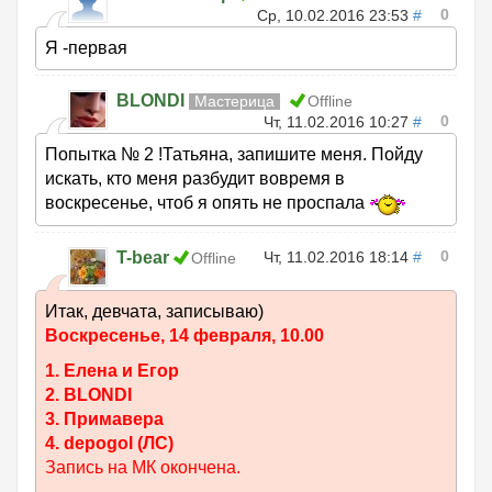
0
Ср, 10.02.2016 23:53
#
Я -первая
BLONDI
Мастерица
Offline
0
Чт, 11.02.2016 10:27
#
Попытка № 2 !Татьяна, запишите меня. Пойду
искать, кто меня разбудит вовремя в
воскресенье, чтоб я опять не проспала
0
T-bear
Чт, 11.02.2016 18:14
#
Offline
Итак, девчата, записываю)
Воскресенье, 14 февраля, 10.00
1. Елена и Егор
2. BLONDI
3. Примавера
4. depogol (ЛС)
Запись на МК окончена.