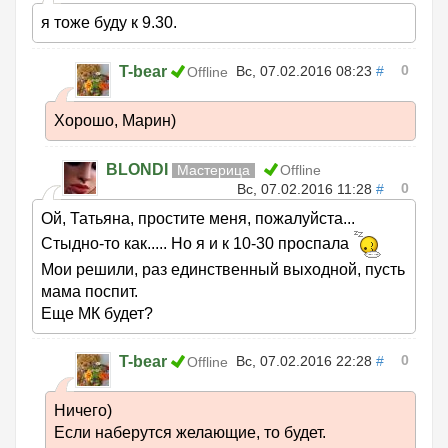
я тоже буду к 9.30.
0
T-bear
Вс, 07.02.2016 08:23
#
Offline
Хорошо, Марин)
BLONDI
Мастерица
Offline
0
Вс, 07.02.2016 11:28
#
Ой, Татьяна, простите меня, пожалуйста...
Стыдно-то как..... Но я и к 10-30 проспала
Мои решили, раз единственный выходной, пусть
мама поспит.
Еще МК будет?
0
T-bear
Вс, 07.02.2016 22:28
#
Offline
Ничего)
Если наберутся желающие, то будет.