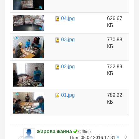
04.jpg
626.67
КБ
03.jpg
770.88
КБ
02.jpg
732.89
КБ
01.jpg
789.22
КБ
жирова жанна
Offline
0
Пнд, 08.02.2016 17:31
#