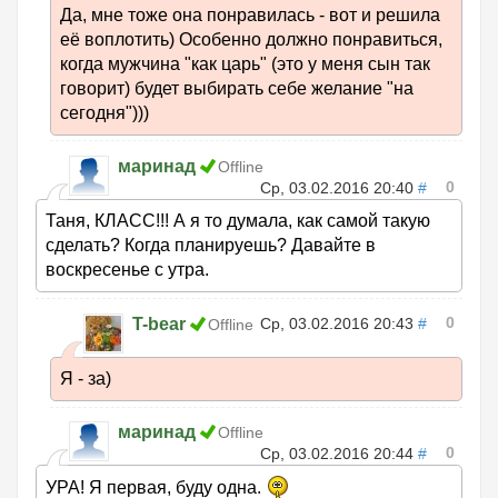
Да, мне тоже она понравилась - вот и решила
её воплотить) Особенно должно понравиться,
когда мужчина "как царь" (это у меня сын так
говорит) будет выбирать себе желание "на
сегодня")))
маринад
Offline
0
Ср, 03.02.2016 20:40
#
Таня, КЛАСС!!! А я то думала, как самой такую
сделать? Когда планируешь? Давайте в
воскресенье с утра.
0
T-bear
Ср, 03.02.2016 20:43
#
Offline
Я - за)
маринад
Offline
0
Ср, 03.02.2016 20:44
#
УРА! Я первая, буду одна.