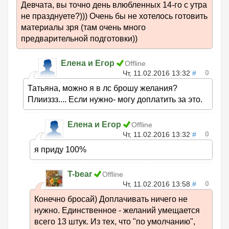
Девчата, вы точно день влюбленных 14-го с утра
не празднуете?))) Очень бы не хотелось готовить
материалы зря (там очень много
предварительной подготовки))
Елена и Егор
Offline
0
Чт, 11.02.2016 13:32
#
Татьяна, можно я в лс брошу желания?
Плииззз.... Если нужно- могу доплатить за это.
Елена и Егор
Offline
0
Чт, 11.02.2016 13:32
#
я приду 100%
T-bear
Offline
0
Чт, 11.02.2016 13:58
#
Конечно бросай) Доплачивать ничего не
нужно. Единственное - желаний умещается
всего 13 штук. Из тех, что "по умолчанию",