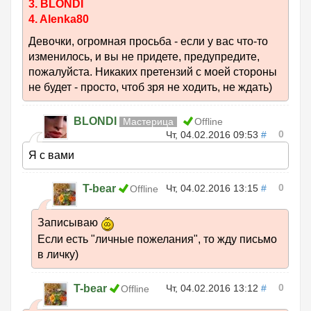
3. BLONDI
4. Alenka80
Девочки, огромная просьба - если у вас что-то
изменилось, и вы не придете, предупредите,
пожалуйста. Никаких претензий с моей стороны
не будет - просто, чтоб зря не ходить, не ждать)
BLONDI
Мастерица
Offline
0
Чт, 04.02.2016 09:53
#
Я с вами
0
T-bear
Чт, 04.02.2016 13:15
#
Offline
Записываю
Если есть "личные пожелания", то жду письмо
в личку)
0
T-bear
Чт, 04.02.2016 13:12
#
Offline