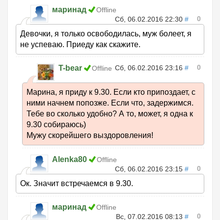
маринад
Offline
0
Сб, 06.02.2016 22:30
#
Девочки, я только освободилась, муж болеет, я
не успеваю. Приеду как скажите.
0
T-bear
Сб, 06.02.2016 23:16
#
Offline
Марина, я приду к 9.30. Если кто припоздает, с
ними начнем попозже. Если что, задержимся.
Тебе во сколько удобно? А то, может, я одна к
9.30 собираюсь)
Мужу скорейшего выздоровления!
Alenka80
Offline
0
Сб, 06.02.2016 23:15
#
Ок. Значит встречаемся в 9.30.
маринад
Offline
0
Вс, 07.02.2016 08:13
#