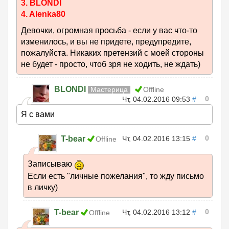
3. BLONDI
4. Alenka80
Девочки, огромная просьба - если у вас что-то
изменилось, и вы не придете, предупредите,
пожалуйста. Никаких претензий с моей стороны
не будет - просто, чтоб зря не ходить, не ждать)
BLONDI
Мастерица
Offline
0
Чт, 04.02.2016 09:53
#
Я с вами
0
T-bear
Чт, 04.02.2016 13:15
#
Offline
Записываю
Если есть "личные пожелания", то жду письмо
в личку)
0
T-bear
Чт, 04.02.2016 13:12
#
Offline