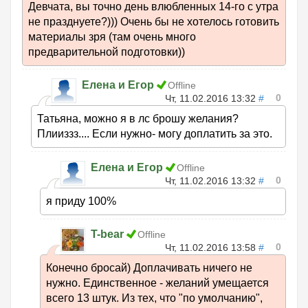
Девчата, вы точно день влюбленных 14-го с утра
не празднуете?))) Очень бы не хотелось готовить
материалы зря (там очень много
предварительной подготовки))
Елена и Егор
Offline
0
Чт, 11.02.2016 13:32
#
Татьяна, можно я в лс брошу желания?
Плииззз.... Если нужно- могу доплатить за это.
Елена и Егор
Offline
0
Чт, 11.02.2016 13:32
#
я приду 100%
T-bear
Offline
0
Чт, 11.02.2016 13:58
#
Конечно бросай) Доплачивать ничего не
нужно. Единственное - желаний умещается
всего 13 штук. Из тех, что "по умолчанию",