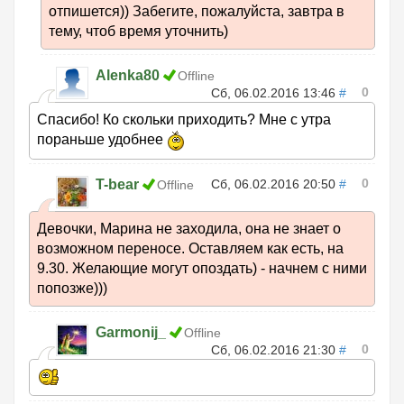
отпишется)) Забегите, пожалуйста, завтра в
тему, чтоб время уточнить)
Alenka80
Offline
0
Сб, 06.02.2016 13:46
#
Спасибо! Ко скольки приходить? Мне с утра
пораньше удобнее
0
T-bear
Сб, 06.02.2016 20:50
#
Offline
Девочки, Марина не заходила, она не знает о
возможном переносе. Оставляем как есть, на
9.30. Желающие могут опоздать) - начнем с ними
попозже)))
Garmonij_
Offline
0
Сб, 06.02.2016 21:30
#