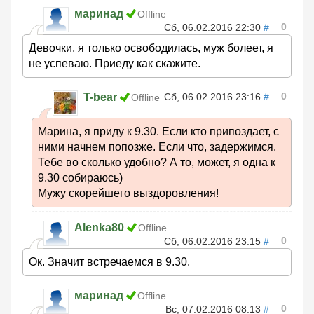
маринад
Offline
0
Сб, 06.02.2016 22:30
#
Девочки, я только освободилась, муж болеет, я
не успеваю. Приеду как скажите.
0
T-bear
Сб, 06.02.2016 23:16
#
Offline
Марина, я приду к 9.30. Если кто припоздает, с
ними начнем попозже. Если что, задержимся.
Тебе во сколько удобно? А то, может, я одна к
9.30 собираюсь)
Мужу скорейшего выздоровления!
Alenka80
Offline
0
Сб, 06.02.2016 23:15
#
Ок. Значит встречаемся в 9.30.
маринад
Offline
0
Вс, 07.02.2016 08:13
#