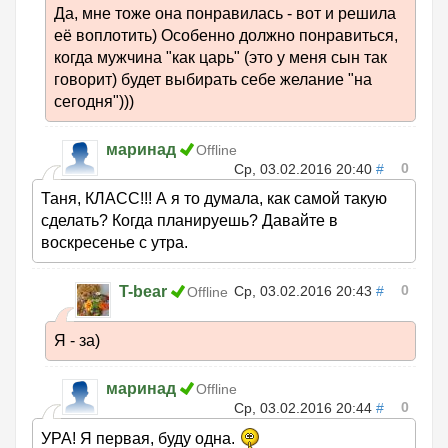
Да, мне тоже она понравилась - вот и решила
её воплотить) Особенно должно понравиться,
когда мужчина "как царь" (это у меня сын так
говорит) будет выбирать себе желание "на
сегодня")))
маринад
Offline
0
Ср, 03.02.2016 20:40
#
Таня, КЛАСС!!! А я то думала, как самой такую
сделать? Когда планируешь? Давайте в
воскресенье с утра.
0
T-bear
Ср, 03.02.2016 20:43
#
Offline
Я - за)
маринад
Offline
0
Ср, 03.02.2016 20:44
#
УРА! Я первая, буду одна.