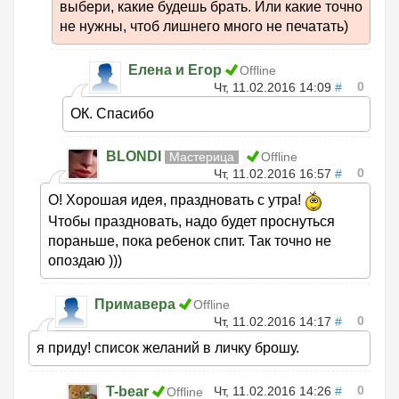
выбери, какие будешь брать. Или какие точно
не нужны, чтоб лишнего много не печатать)
Елена и Егор
Offline
0
Чт, 11.02.2016 14:09
#
ОК. Спасибо
BLONDI
Мастерица
Offline
0
Чт, 11.02.2016 16:57
#
О! Хорошая идея, праздновать с утра!
Чтобы праздновать, надо будет проснуться
пораньше, пока ребенок спит. Так точно не
опоздаю )))
Примавера
Offline
0
Чт, 11.02.2016 14:17
#
я приду! список желаний в личку брошу.
0
T-bear
Чт, 11.02.2016 14:26
#
Offline