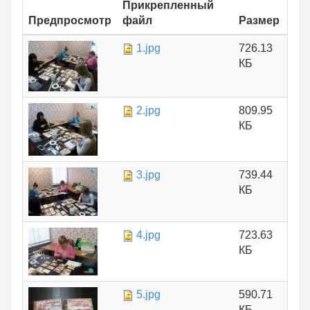
Прикрепленный
Предпросмотр
файл
Размер
1.jpg
726.13
КБ
2.jpg
809.95
КБ
3.jpg
739.44
КБ
4.jpg
723.63
КБ
5.jpg
590.71
КБ