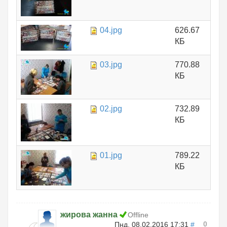
04.jpg
626.67
КБ
03.jpg
770.88
КБ
02.jpg
732.89
КБ
01.jpg
789.22
КБ
жирова жанна
Offline
0
Пнд, 08.02.2016 17:31
#