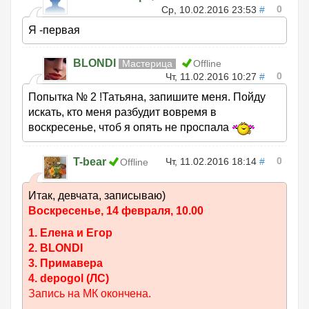
0
Ср, 10.02.2016 23:53
#
Я -первая
BLONDI
Мастерица
Offline
0
Чт, 11.02.2016 10:27
#
Попытка № 2 !Татьяна, запишите меня. Пойду
искать, кто меня разбудит вовремя в
воскресенье, чтоб я опять не проспала
0
T-bear
Чт, 11.02.2016 18:14
#
Offline
Итак, девчата, записываю)
Воскресенье, 14 февраля, 10.00
1. Елена и Егор
2. BLONDI
3. Примавера
4. depogol (ЛС)
Запись на МК окончена.