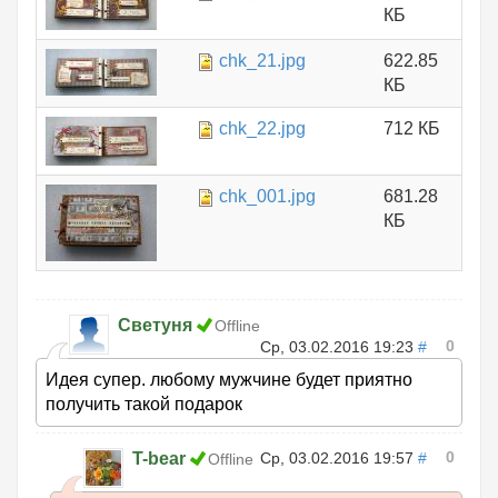
КБ
chk_21.jpg
622.85
КБ
chk_22.jpg
712 КБ
chk_001.jpg
681.28
КБ
Светуня
Offline
0
Ср, 03.02.2016 19:23
#
Идея супер. любому мужчине будет приятно
получить такой подарок
0
T-bear
Ср, 03.02.2016 19:57
#
Offline