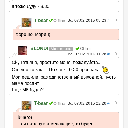
я тоже буду к 9.30.
0
T-bear
Вс, 07.02.2016 08:23
#
Offline
Хорошо, Марин)
BLONDI
Мастерица
Offline
0
Вс, 07.02.2016 11:28
#
Ой, Татьяна, простите меня, пожалуйста...
Стыдно-то как..... Но я и к 10-30 проспала
Мои решили, раз единственный выходной, пусть
мама поспит.
Еще МК будет?
0
T-bear
Вс, 07.02.2016 22:28
#
Offline
Ничего)
Если наберутся желающие, то будет.