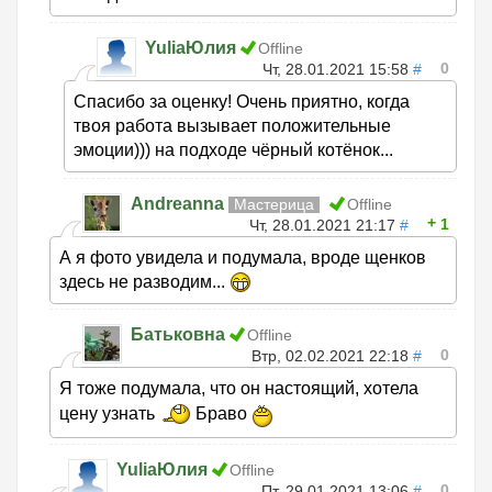
YuliaЮлия
Offline
0
Чт, 28.01.2021 15:58
#
Спасибо за оценку! Очень приятно, когда
твоя работа вызывает положительные
эмоции))) на подходе чёрный котёнок...
Andreanna
Мастерица
Offline
1
Чт, 28.01.2021 21:17
#
А я фото увидела и подумала, вроде щенков
здесь не разводим...
Батьковна
Offline
0
Втр, 02.02.2021 22:18
#
Я тоже подумала, что он настоящий, хотела
цену узнать
Браво
YuliaЮлия
Offline
0
Пт, 29.01.2021 13:06
#