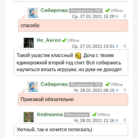
Сибирочка
Модератор ХМ
Offline
0
Ср, 27.01.2021 15:28
#
спасибо
Не_Ангел
Offline
0
Ср, 27.01.2021 23:51
#
Такой ушастик классный
Доча с твоим
единорожкой второй год спит. Всё собираюсь
научиться вязать игрушки, но руки не доходят
Сибирочка
Модератор ХМ
Offline
0
Чт, 28.01.2021 08:15
#
Приезжай обязательно
Andreanna
Мастерица
Offline
0
Чт, 28.01.2021 21:16
#
Уютный, так и хочется потискать)