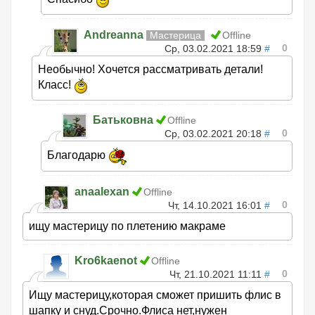
Andreanna
Мастерица
Offline
0
Ср, 03.02.2021 18:59
#
Необычно! Хочется рассматривать детали!
Класс!
Батьковна
Offline
0
Ср, 03.02.2021 20:18
#
Благодарю
anaalexan
Offline
0
Чт, 14.10.2021 16:01
#
ищу мастерицу по плетению макраме
Kro6kaenot
Offline
0
Чт, 21.10.2021 11:11
#
Ищу мастерицу,которая сможет пришить флис в
шапку и снуд.Срочно.Флиса нет,нужен