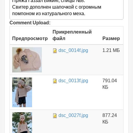
Пряжа Газзал Викинг, спицы №8.
Свитер дополнен шапочкой с огромным
помпоном из натурального меха.
Comment Upload:
Прикрепленный
Предпросмотр
файл
Размер
dsc_0014f.jpg
1.21 МБ
dsc_0013f.jpg
791.04
КБ
dsc_0027f.jpg
877.24
КБ