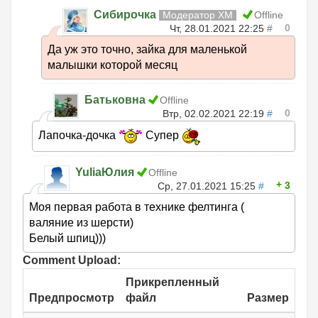
Сибирочка
Модератор ХМ
Offline
0
Чт, 28.01.2021 22:25
#
Да уж это точно, зайка для маленькой
малышки которой месяц
Батьковна
Offline
0
Втр, 02.02.2021 22:19
#
Лапочка-дочка
Супер
YuliaЮлия
Offline
3
Ср, 27.01.2021 15:25
#
Моя первая работа в технике фелтинга (
валяние из шерсти)
Белый шпиц)))
Comment Upload:
Прикрепленный
Предпросмотр
файл
Размер