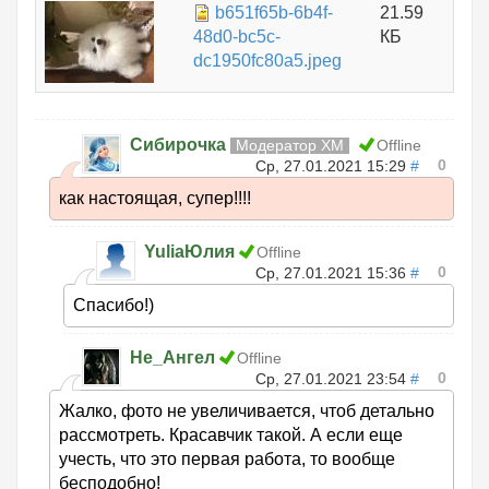
b651f65b-6b4f-
21.59
48d0-bc5c-
КБ
dc1950fc80a5.jpeg
Сибирочка
Модератор ХМ
Offline
0
Ср, 27.01.2021 15:29
#
как настоящая, супер!!!!
YuliaЮлия
Offline
0
Ср, 27.01.2021 15:36
#
Спасибо!)
Не_Ангел
Offline
0
Ср, 27.01.2021 23:54
#
Жалко, фото не увеличивается, чтоб детально
рассмотреть. Красавчик такой. А если еще
учесть, что это первая работа, то вообще
бесподобно!