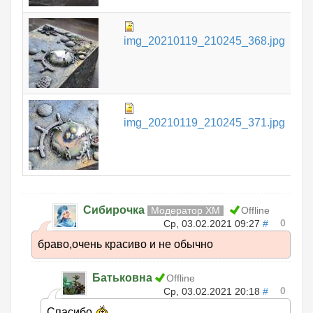
97.
img_20210119_210245_368.jpg
КБ
13
img_20210119_210245_371.jpg
КБ
Сибирочка
Модератор ХМ
Offline
0
Ср, 03.02.2021 09:27
#
браво,очень красиво и не обычно
Батьковна
Offline
0
Ср, 03.02.2021 20:18
#
Спасибо