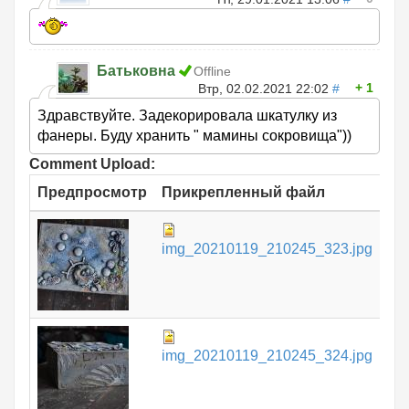
Батьковна
Offline
1
Втр, 02.02.2021 22:02
#
Здравствуйте. Задекорировала шкатулку из
фанеры. Буду хранить " мамины сокровища"))
Comment Upload:
Предпросмотр
Прикрепленный файл
Ра
18
img_20210119_210245_323.jpg
КБ
10
img_20210119_210245_324.jpg
КБ