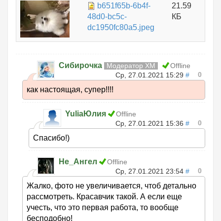
b651f65b-6b4f-
21.59
48d0-bc5c-
КБ
dc1950fc80a5.jpeg
Сибирочка
Модератор ХМ
Offline
0
Ср, 27.01.2021 15:29
#
как настоящая, супер!!!!
YuliaЮлия
Offline
0
Ср, 27.01.2021 15:36
#
Спасибо!)
Не_Ангел
Offline
0
Ср, 27.01.2021 23:54
#
Жалко, фото не увеличивается, чтоб детально
рассмотреть. Красавчик такой. А если еще
учесть, что это первая работа, то вообще
бесподобно!