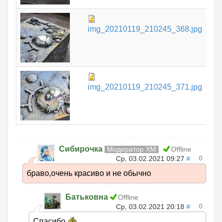
97.
img_20210119_210245_368.jpg
КБ
13
img_20210119_210245_371.jpg
КБ
Сибирочка
Модератор ХМ
Offline
0
Ср, 03.02.2021 09:27
#
браво,очень красиво и не обычно
Батьковна
Offline
0
Ср, 03.02.2021 20:18
#
Спасибо