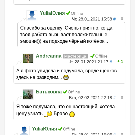
YuliaЮлия
Offline
0
Чт, 28.01.2021 15:58
#
Спасибо за оценку! Очень приятно, когда
твоя работа вызывает положительные
эмоции))) на подходе чёрный котёнок...
Andreanna
Мастерица
Offline
1
Чт, 28.01.2021 21:17
#
А я фото увидела и подумала, вроде щенков
здесь не разводим...
Батьковна
Offline
0
Втр, 02.02.2021 22:18
#
Я тоже подумала, что он настоящий, хотела
цену узнать
Браво
YuliaЮлия
Offline
0
Пт, 29.01.2021 13:06
#