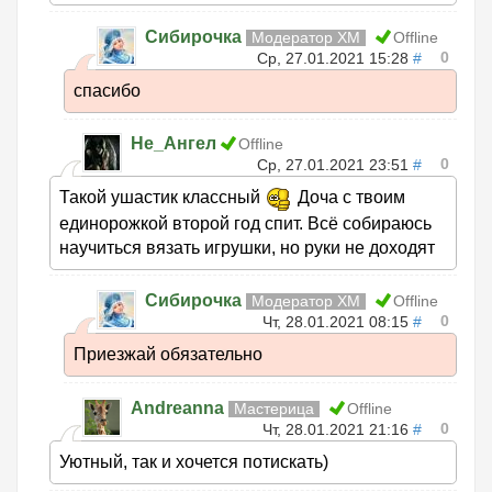
Сибирочка
Модератор ХМ
Offline
0
Ср, 27.01.2021 15:28
#
спасибо
Не_Ангел
Offline
0
Ср, 27.01.2021 23:51
#
Такой ушастик классный
Доча с твоим
единорожкой второй год спит. Всё собираюсь
научиться вязать игрушки, но руки не доходят
Сибирочка
Модератор ХМ
Offline
0
Чт, 28.01.2021 08:15
#
Приезжай обязательно
Andreanna
Мастерица
Offline
0
Чт, 28.01.2021 21:16
#
Уютный, так и хочется потискать)