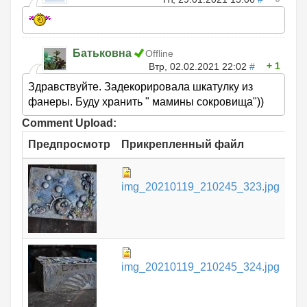
Батьковна
Offline
1
Втр, 02.02.2021 22:02
#
Здравствуйте. Задекорировала шкатулку из
фанеры. Буду хранить " мамины сокровища"))
Comment Upload:
Предпросмотр
Прикрепленный файл
Ра
18
img_20210119_210245_323.jpg
КБ
10
img_20210119_210245_324.jpg
КБ