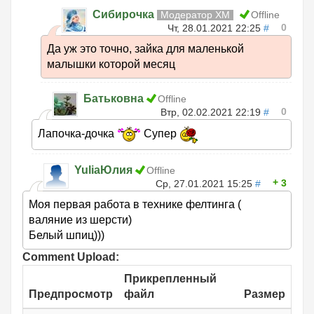
Сибирочка
Модератор ХМ
Offline
0
Чт, 28.01.2021 22:25
#
Да уж это точно, зайка для маленькой
малышки которой месяц
Батьковна
Offline
0
Втр, 02.02.2021 22:19
#
Лапочка-дочка
Супер
YuliaЮлия
Offline
3
Ср, 27.01.2021 15:25
#
Моя первая работа в технике фелтинга (
валяние из шерсти)
Белый шпиц)))
Comment Upload:
Прикрепленный
Предпросмотр
файл
Размер