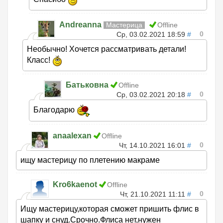
Andreanna
Мастерица
Offline
0
Ср, 03.02.2021 18:59
#
Необычно! Хочется рассматривать детали!
Класс!
Батьковна
Offline
0
Ср, 03.02.2021 20:18
#
Благодарю
anaalexan
Offline
0
Чт, 14.10.2021 16:01
#
ищу мастерицу по плетению макраме
Kro6kaenot
Offline
0
Чт, 21.10.2021 11:11
#
Ищу мастерицу,которая сможет пришить флис в
шапку и снуд.Срочно.Флиса нет,нужен