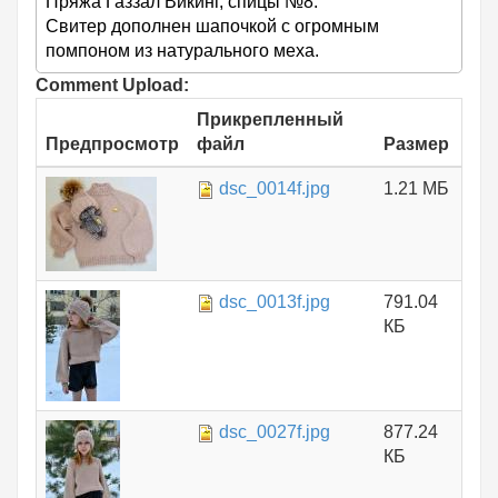
Пряжа Газзал Викинг, спицы №8.
Свитер дополнен шапочкой с огромным
помпоном из натурального меха.
Comment Upload:
Прикрепленный
Предпросмотр
файл
Размер
dsc_0014f.jpg
1.21 МБ
dsc_0013f.jpg
791.04
КБ
dsc_0027f.jpg
877.24
КБ