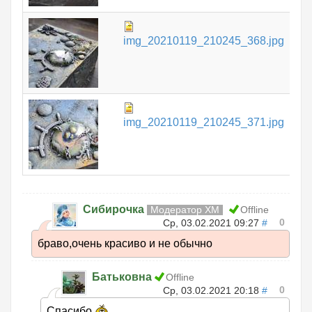
97.
img_20210119_210245_368.jpg
КБ
13
img_20210119_210245_371.jpg
КБ
Сибирочка
Модератор ХМ
Offline
0
Ср, 03.02.2021 09:27
#
браво,очень красиво и не обычно
Батьковна
Offline
0
Ср, 03.02.2021 20:18
#
Спасибо