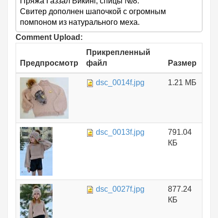
Пряжа Газзал Викинг, спицы №8.
Свитер дополнен шапочкой с огромным
помпоном из натурального меха.
Comment Upload:
Прикрепленный
Предпросмотр
файл
Размер
dsc_0014f.jpg
1.21 МБ
dsc_0013f.jpg
791.04
КБ
dsc_0027f.jpg
877.24
КБ