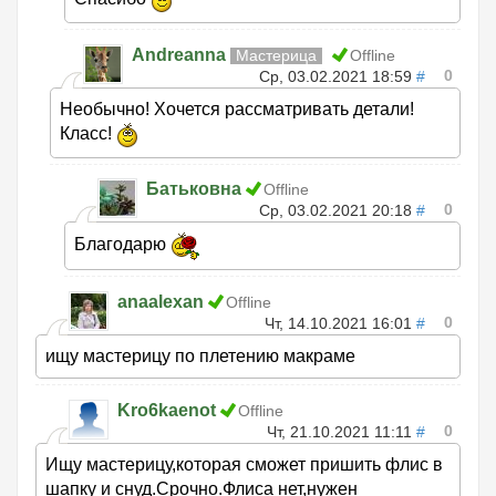
Andreanna
Мастерица
Offline
0
Ср, 03.02.2021 18:59
#
Необычно! Хочется рассматривать детали!
Класс!
Батьковна
Offline
0
Ср, 03.02.2021 20:18
#
Благодарю
anaalexan
Offline
0
Чт, 14.10.2021 16:01
#
ищу мастерицу по плетению макраме
Kro6kaenot
Offline
0
Чт, 21.10.2021 11:11
#
Ищу мастерицу,которая сможет пришить флис в
шапку и снуд.Срочно.Флиса нет,нужен