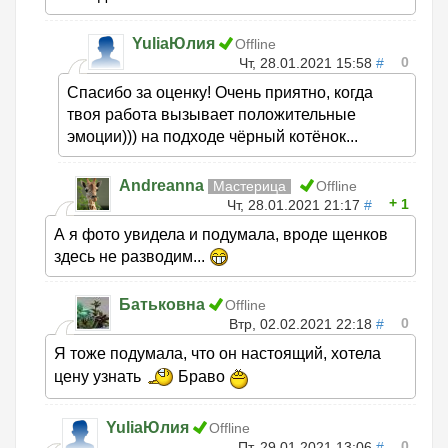
YuliaЮлия
Offline
0
Чт, 28.01.2021 15:58
#
Спасибо за оценку! Очень приятно, когда
твоя работа вызывает положительные
эмоции))) на подходе чёрный котёнок...
Andreanna
Мастерица
Offline
1
Чт, 28.01.2021 21:17
#
А я фото увидела и подумала, вроде щенков
здесь не разводим...
Батьковна
Offline
0
Втр, 02.02.2021 22:18
#
Я тоже подумала, что он настоящий, хотела
цену узнать
Браво
YuliaЮлия
Offline
0
Пт, 29.01.2021 13:06
#