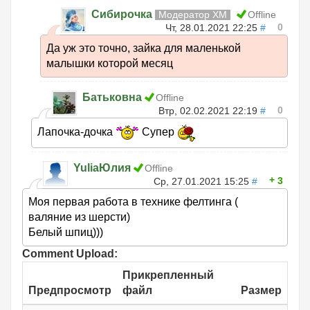
Сибирочка
Модератор ХМ
Offline
0
Чт, 28.01.2021 22:25
#
Да уж это точно, зайка для маленькой
малышки которой месяц
Батьковна
Offline
0
Втр, 02.02.2021 22:19
#
Лапочка-дочка
Супер
YuliaЮлия
Offline
3
Ср, 27.01.2021 15:25
#
Моя первая работа в технике фелтинга (
валяние из шерсти)
Белый шпиц)))
Comment Upload:
Прикрепленный
Предпросмотр
файл
Размер