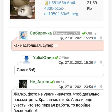
b651f65b-6b4f-
21.59
48d0-bc5c-
КБ
dc1950fc80a5.jpeg
Сибирочка
Модератор ХМ
Offline
0
Ср, 27.01.2021 15:29
#
как настоящая, супер!!!!
YuliaЮлия
Offline
0
Ср, 27.01.2021 15:36
#
Спасибо!)
Не_Ангел
Offline
0
Ср, 27.01.2021 23:54
#
Жалко, фото не увеличивается, чтоб детально
рассмотреть. Красавчик такой. А если еще
учесть, что это первая работа, то вообще
бесподобно!