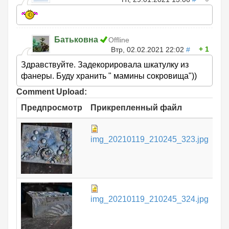
Батьковна
Offline
1
Втр, 02.02.2021 22:02
#
Здравствуйте. Задекорировала шкатулку из
фанеры. Буду хранить " мамины сокровища"))
Comment Upload:
Предпросмотр
Прикрепленный файл
Ра
18
img_20210119_210245_323.jpg
КБ
10
img_20210119_210245_324.jpg
КБ