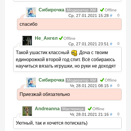
Сибирочка
Модератор ХМ
Offline
0
Ср, 27.01.2021 15:28
#
спасибо
Не_Ангел
Offline
0
Ср, 27.01.2021 23:51
#
Такой ушастик классный
Доча с твоим
единорожкой второй год спит. Всё собираюсь
научиться вязать игрушки, но руки не доходят
Сибирочка
Модератор ХМ
Offline
0
Чт, 28.01.2021 08:15
#
Приезжай обязательно
Andreanna
Мастерица
Offline
0
Чт, 28.01.2021 21:16
#
Уютный, так и хочется потискать)