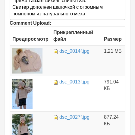
Пряжа Газзал Викинг, спицы №8.
Свитер дополнен шапочкой с огромным
помпоном из натурального меха.
Comment Upload:
Прикрепленный
Предпросмотр
файл
Размер
dsc_0014f.jpg
1.21 МБ
dsc_0013f.jpg
791.04
КБ
dsc_0027f.jpg
877.24
КБ