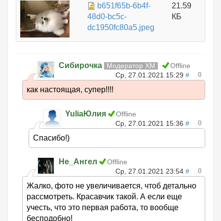
b651f65b-6b4f-
21.59
48d0-bc5c-
КБ
dc1950fc80a5.jpeg
Сибирочка
Модератор ХМ
Offline
0
Ср, 27.01.2021 15:29
#
как настоящая, супер!!!!
YuliaЮлия
Offline
0
Ср, 27.01.2021 15:36
#
Спасибо!)
Не_Ангел
Offline
0
Ср, 27.01.2021 23:54
#
Жалко, фото не увеличивается, чтоб детально
рассмотреть. Красавчик такой. А если еще
учесть, что это первая работа, то вообще
бесподобно!