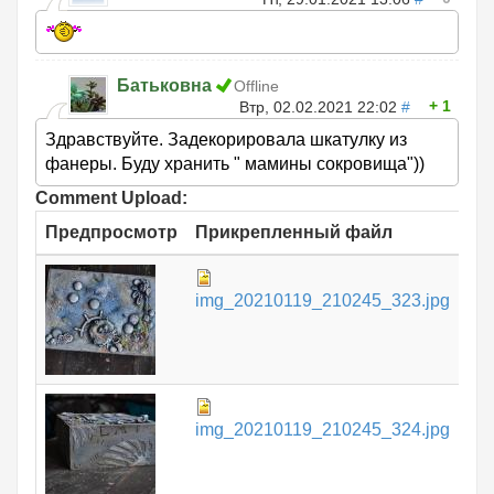
Батьковна
Offline
1
Втр, 02.02.2021 22:02
#
Здравствуйте. Задекорировала шкатулку из
фанеры. Буду хранить " мамины сокровища"))
Comment Upload:
Предпросмотр
Прикрепленный файл
Ра
18
img_20210119_210245_323.jpg
КБ
10
img_20210119_210245_324.jpg
КБ