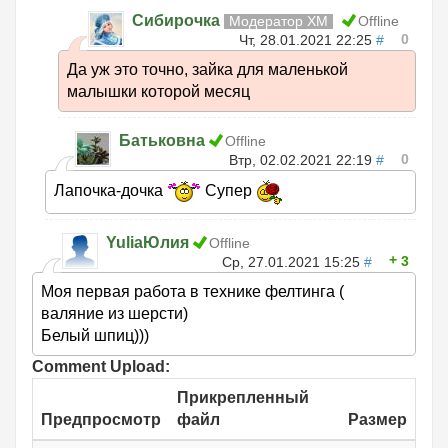
Сибирочка
Модератор ХМ
Offline
0
Чт, 28.01.2021 22:25
#
Да уж это точно, зайка для маленькой
малышки которой месяц
Батьковна
Offline
0
Втр, 02.02.2021 22:19
#
Лапочка-дочка
Супер
YuliaЮлия
Offline
3
Ср, 27.01.2021 15:25
#
Моя первая работа в технике фелтинга (
валяние из шерсти)
Белый шпиц)))
Comment Upload:
Прикрепленный
Предпросмотр
файл
Размер