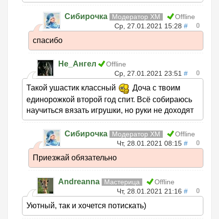
Сибирочка
Модератор ХМ
Offline
0
Ср, 27.01.2021 15:28
#
спасибо
Не_Ангел
Offline
0
Ср, 27.01.2021 23:51
#
Такой ушастик классный
Доча с твоим
единорожкой второй год спит. Всё собираюсь
научиться вязать игрушки, но руки не доходят
Сибирочка
Модератор ХМ
Offline
0
Чт, 28.01.2021 08:15
#
Приезжай обязательно
Andreanna
Мастерица
Offline
0
Чт, 28.01.2021 21:16
#
Уютный, так и хочется потискать)