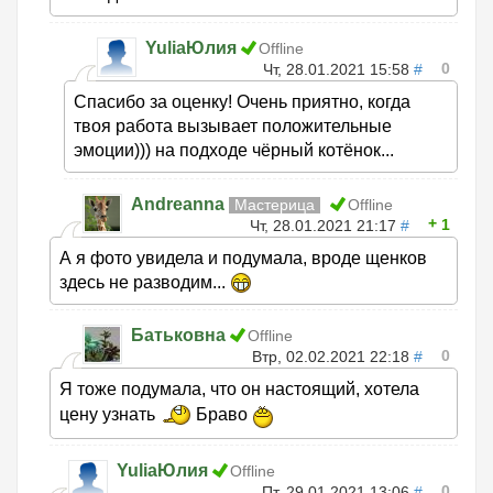
YuliaЮлия
Offline
0
Чт, 28.01.2021 15:58
#
Спасибо за оценку! Очень приятно, когда
твоя работа вызывает положительные
эмоции))) на подходе чёрный котёнок...
Andreanna
Мастерица
Offline
1
Чт, 28.01.2021 21:17
#
А я фото увидела и подумала, вроде щенков
здесь не разводим...
Батьковна
Offline
0
Втр, 02.02.2021 22:18
#
Я тоже подумала, что он настоящий, хотела
цену узнать
Браво
YuliaЮлия
Offline
0
Пт, 29.01.2021 13:06
#