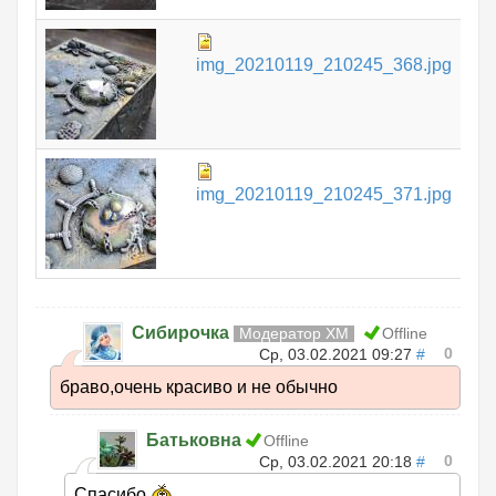
97.
img_20210119_210245_368.jpg
КБ
13
img_20210119_210245_371.jpg
КБ
Сибирочка
Модератор ХМ
Offline
0
Ср, 03.02.2021 09:27
#
браво,очень красиво и не обычно
Батьковна
Offline
0
Ср, 03.02.2021 20:18
#
Спасибо