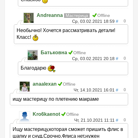
Andreanna
Мастерица
Offline
0
Ср, 03.02.2021 18:59
#
Необычно! Хочется рассматривать детали!
Класс!
Батьковна
Offline
0
Ср, 03.02.2021 20:18
#
Благодарю
anaalexan
Offline
0
Чт, 14.10.2021 16:01
#
ищу мастерицу по плетению макраме
Kro6kaenot
Offline
0
Чт, 21.10.2021 11:11
#
Ищу мастерицу,которая сможет пришить флис в
шапку и снуд.Срочно.Флиса нет,нужен