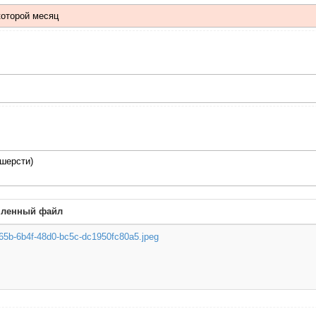
которой месяц
 шерсти)
пленный файл
65b-6b4f-48d0-bc5c-dc1950fc80a5.jpeg