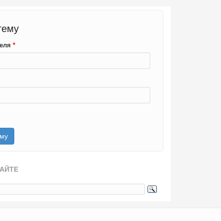
тему
теля
*
САЙТЕ