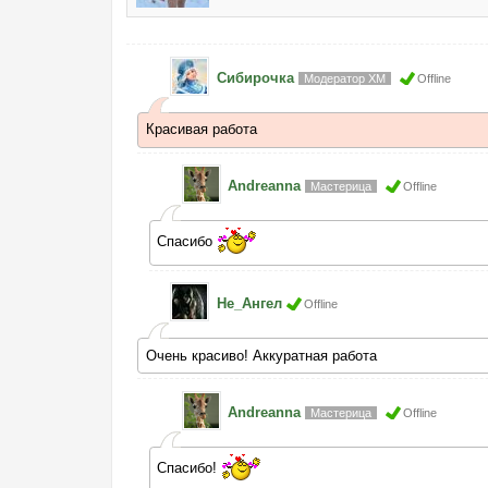
Сибирочка
Модератор ХМ
Offline
Красивая работа
Andreanna
Мастерица
Offline
Спасибо
Не_Ангел
Offline
Очень красиво! Аккуратная работа
Andreanna
Мастерица
Offline
Спасибо!