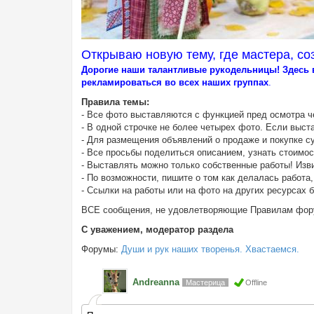
Открываю новую тему, где мастера, со
Дорогие наши талантливые рукодельницы! Здесь в
рекламироваться во всех наших группах
.
Правила темы:
- Все фото выставляются с функцией пред осмотра ч
- В одной строчке не более четырех фото. Если выст
- Для размещения объявлений о продаже и покупке с
- Все просьбы поделиться описанием, узнать стоимост
- Выставлять можно только собственные работы! Изви
- По возможности, пишите о том как делалась работа,
- Ссылки на работы или на фото на других ресурсах 
ВСЕ сообщения, не удовлетворяющие Правилам фору
С уважением, модератор раздела
Форумы:
Души и рук наших творенья. Хвастаемся.
Andreanna
Мастерица
Offline