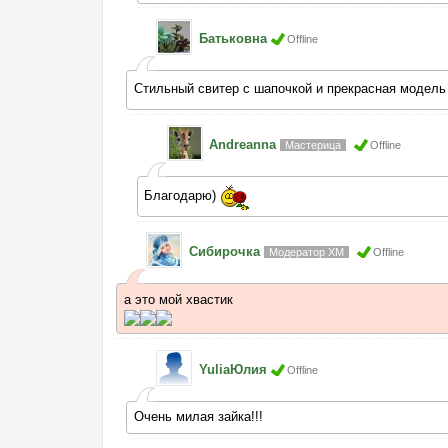
Батьковна
Offline
Стильный свитер с шапочкой и прекрасная модел
Andreanna
Мастерица
Offline
Благодарю)
Сибирочка
Модератор ХМ
Offline
а это мой хвастик
YuliaЮлия
Offline
Очень милая зайка!!!