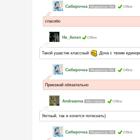
Сибирочка
Модератор ХМ
Offline
спасибо
Не_Ангел
Offline
Такой ушастик классный
Доча с твоим единоро
Сибирочка
Модератор ХМ
Offline
Приезжай обязательно
Andreanna
Мастерица
Offline
Уютный, так и хочется потискать)
Сибирочка
Модератор ХМ
Offline