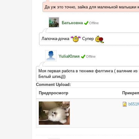
Да уж это точно, зайка для маленькой малышки 
Батьковна
Offline
Лапочка-дочка
Супер
YuliaЮлия
Offline
Моя первая работа в технике фелтинга ( валяние из
Белый шпиц)))
Comment Upload:
Предпросмотр
Прикре
b651f