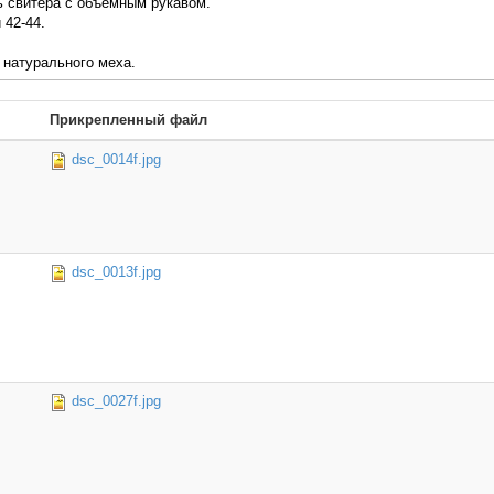
 свитера с объемным рукавом.
 42-44.
 натурального меха.
Прикрепленный файл
dsc_0014f.jpg
dsc_0013f.jpg
dsc_0027f.jpg