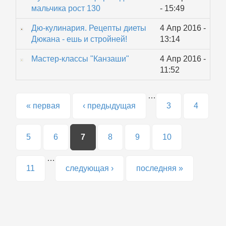
мальчика рост 130
- 15:49
Дю-кулинария. Рецепты диеты
4 Апр 2016 -
Дюкана - ешь и стройней!
13:14
Мастер-классы "Канзаши"
4 Апр 2016 -
11:52
…
Страницы
« первая
‹ предыдущая
3
4
5
6
7
8
9
10
…
11
следующая ›
последняя »