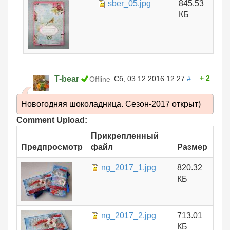
sber_05.jpg
845.53
КБ
2
T-bear
Сб, 03.12.2016 12:27
#
Offline
Новогодняя шоколадница. Сезон-2017 открыт)
Comment Upload:
Прикрепленный
Предпросмотр
файл
Размер
ng_2017_1.jpg
820.32
КБ
ng_2017_2.jpg
713.01
КБ