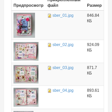
Предпросмотр
файл
Размер
sber_01.jpg
846.84
КБ
sber_02.jpg
924.09
КБ
sber_03.jpg
871.7
КБ
sber_04.jpg
893.61
КБ