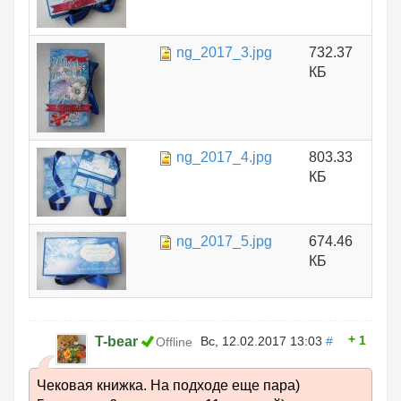
ng_2017_3.jpg
732.37
КБ
ng_2017_4.jpg
803.33
КБ
ng_2017_5.jpg
674.46
КБ
1
T-bear
Вс, 12.02.2017 13:03
#
Offline
Чековая книжка. На подходе еще пара)