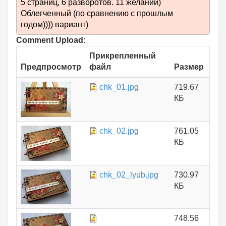
5 страниц, 6 разворотов. 11 желаний)
Облегченный (по сравнению с прошлым
годом)))) вариант)
Comment Upload:
Прикрепленный
Предпросмотр
файл
Размер
chk_01.jpg
719.67
КБ
chk_02.jpg
761.05
КБ
chk_02_lyub.jpg
730.97
КБ
748.56