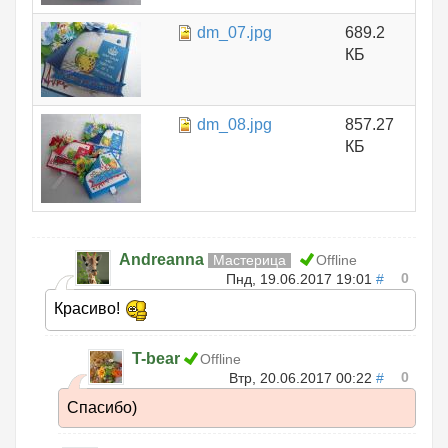
dm_07.jpg
689.2
КБ
dm_08.jpg
857.27
КБ
Andreanna
Мастерица
Offline
0
Пнд, 19.06.2017 19:01
#
Красиво!
T-bear
Offline
0
Втр, 20.06.2017 00:22
#
Спасибо)