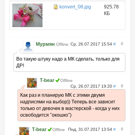
konvert_08.jpg
925.78
КБ
0
Мурмян
Ср, 26.07.2017 15:54
#
Offline
Во такую штуку надо а МК сделать, только для
ДР!
T-bear
Offline
0
Ср, 26.07.2017 19:20
#
Как раз и планирую МК с этими двумя
надписями на выбор)) Теперь все зависит
только от девочек в мастерской - когда у них
освободится "окошко")
0
T-bear
Пнд, 31.07.2017 13:54
#
Offline