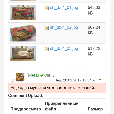
sh_dz-4_01.jpg
643.03
КБ
sh_dz-4_02.jpg
667.24
КБ
sh_dz-4_03.jpg
612.22
КБ
T-bear
Offline
1
Пнд, 20.02.2017 19:34
#
Еще одна мужская чековая книжка желаний.
Comment Upload:
Прикрепленный
Предпросмотр
файл
Размер