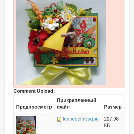
Comment Upload:
Прикрепленный
Предпросмотр
файл
Размер
fqnpeeefmvw.jpg
227.98
КБ