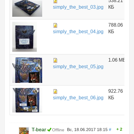
538.21
simply_the_best_03.jpg
КБ
788.06
simply_the_best_04.jpg
КБ
1.06 МБ
simply_the_best_05.jpg
922.76
simply_the_best_06.jpg
КБ
2
T-bear
Вс, 18.06.2017 18:15
#
Offline