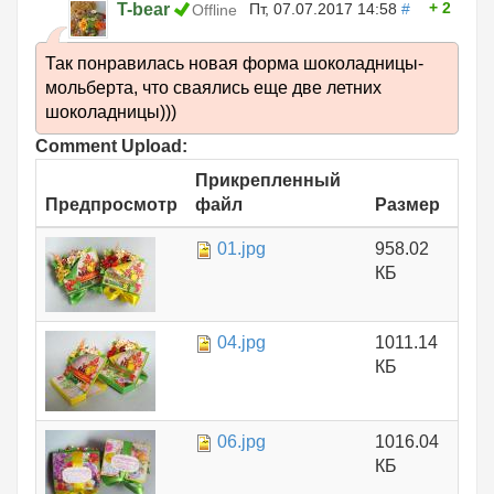
2
T-bear
Пт, 07.07.2017 14:58
#
Offline
Так понравилась новая форма шоколадницы-
мольберта, что сваялись еще две летних
шоколадницы)))
Comment Upload:
Прикрепленный
Предпросмотр
файл
Размер
01.jpg
958.02
КБ
04.jpg
1011.14
КБ
06.jpg
1016.04
КБ