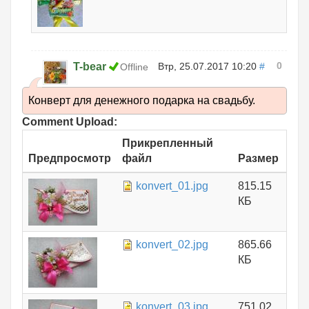
0
T-bear
Втр, 25.07.2017 10:20
#
Offline
Конверт для денежного подарка на свадьбу.
Comment Upload:
Прикрепленный
Предпросмотр
файл
Размер
konvert_01.jpg
815.15
КБ
konvert_02.jpg
865.66
КБ
konvert_03.jpg
751.02