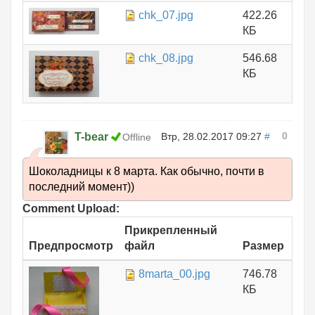
chk_07.jpg
422.26
КБ
chk_08.jpg
546.68
КБ
0
T-bear
Втр, 28.02.2017 09:27
#
Offline
Шоколадницы к 8 марта. Как обычно, почти в
последний момент))
Comment Upload:
Прикрепленный
Предпросмотр
файл
Размер
8marta_00.jpg
746.78
КБ