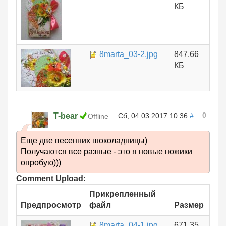
КБ
8marta_03-2.jpg
847.66
КБ
0
T-bear
Сб, 04.03.2017 10:36
#
Offline
Еще две весенних шоколадницы)
Получаются все разные - это я новые ножики
опробую)))
Comment Upload:
Прикрепленный
Предпросмотр
файл
Размер
8marta_04-1.jpg
671.35