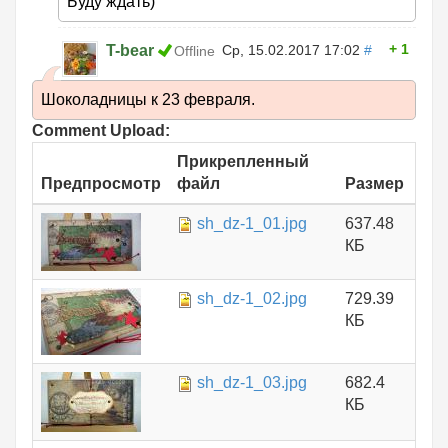
Буду ждать)
1
T-bear
Ср, 15.02.2017 17:02
#
Offline
Шоколадницы к 23 февраля.
Comment Upload:
Прикрепленный
Предпросмотр
файл
Размер
sh_dz-1_01.jpg
637.48
КБ
sh_dz-1_02.jpg
729.39
КБ
sh_dz-1_03.jpg
682.4
КБ