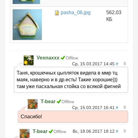
pasha_06.jpg
562.03
КБ
Vesnaxxx
Offline
0
Ср, 15.03.2017 14:45
#
Таня, крошечных цыпляток видела в ммр тц
маяк, наверно и в др.есть! Такие хорошие)))
там уже пасхальная стойка со всякой фигней
T-bear
Offline
0
Ср, 15.03.2017 16:41
#
Спасибо!
0
T-bear
Вс, 18.06.2017 18:12
#
Offline